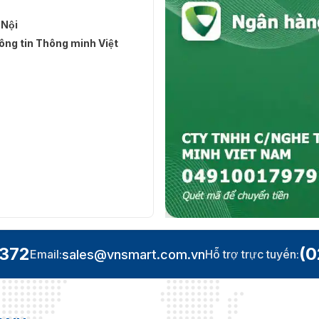
 Nội
ng tin Thông minh Việt
.372
(0
sales@vnsmart.com.vn
Email:
Hỗ trợ trực tuyến: