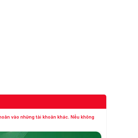
nhẹ
Tần suất nháy: cao, trung bình,
thấp
Cảnh báo bằng âm thanh: Có
Cảnh báo
thể tùy chỉnh Thời lượng cảnh
âm thanh
báo: 10 giây, 20 giây, 30 giây
Băng hình
H.264B; H.265+ thông minh;
Nén video
H.264; H.265; MJPEG (Luồng
phụ); H.264+ thông minh
Khả năng
phát trực
2 luồng
tuyến
1080p (1920 × 1080); 960p
(1280 × 960); 720p (1280 ×
Nghị
khoản vào những tài khoản khác. Nếu không
720); D1 (704 × 576/704 ×
quyết
480); CIF (352 × 288/352 ×
240)