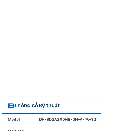
Thông số kỹ thuật
DH-SD2A200HB-GN-A-PV-S2
Model
DH-SD2A200HB-GN-A-PV-S2