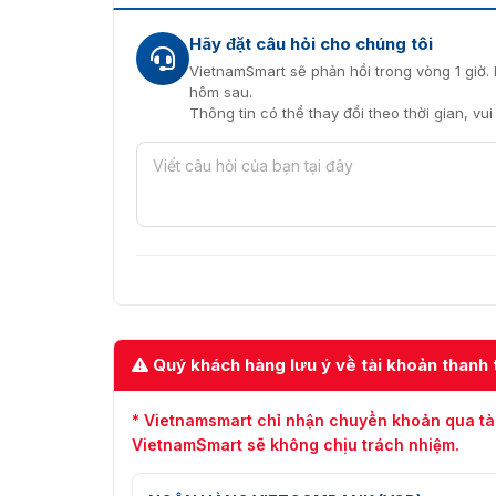
Lưu trữ dữ liệu lâu dài
Hãy đặt câu hỏi cho chúng tôi
VietnamSmart sẽ phản hồi trong vòng 1 giờ. 
Hỗ trợ thẻ nhớ lên đến 512GB cho phép lưu trữ
hôm sau.
khoảnh khắc quan trọng nào.
Thông tin có thể thay đổi theo thời gian, vu
Bền bỉ với thời gian
Được thiết kế với tiêu chuẩn IP66, camera 
động bền bỉ trong mọi điều kiện thời tiết.
Mua camera DH-SD2A200HB-GN
Vietnamsmart
là nhà cung cấp camera thông m
SD2A200HB-GN-A-PV-S2 chính hãng. Với nhiều
Vietnamsmart cam kết mang đến cho khách h
nghiệp. Liên hệ hotline 093.6611.372 để nhận 
Quý khách hàng lưu ý về tài khoản thanh 
* Vietnamsmart chỉ nhận chuyển khoản qua tà
VietnamSmart sẽ không chịu trách nhiệm.