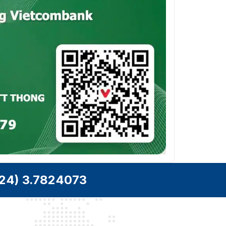
Tỉ lệ
Luồng chính: 1080p/1.3M/720p
khung
(1-25/30 fps)
hình
Luồng phụ: D1/CIF (1-25/30
video
fps)
Kiểm soát
CBR/VBR
tốc độ bit
Tốc độ bit
H264: 256-8192 kbps
video
H265: 144-5632 kbps
Ngày đêm
Tự động (ICR)/Màu/Đen trắng
BLC
Đúng
WDR
DWDR
24) 3.7824073
HLC
Đúng
Tự động; thủ công; theo dõi;
Cân bằng
trong nhà; ngoài trời; đèn natri;
trắng
đèn đường; ánh sáng tự nhiên