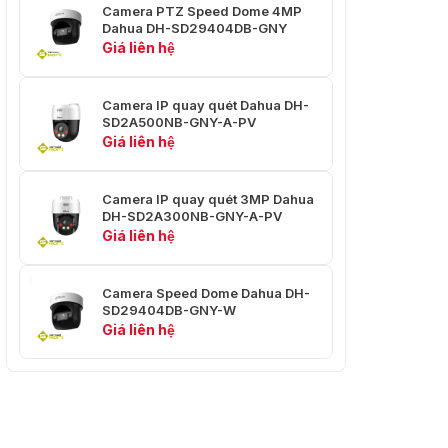
đặt trước
Nghiêng: 36,3°/giây
Camera PTZ Speed Dome 4MP
Dahua DH-SD29404DB-GNY
Giá liên hệ
Cài đặt
300
trước
Camera IP quay quét Dahua DH-
Bộ nhớ tắt
Đúng
SD2A500NB-GNY-A-PV
nguồn
Giá liên hệ
Chuyển
động
Cài đặt trước
Camera IP quay quét 3MP Dahua
nhàn rỗi
DH-SD2A300NB-GNY-A-PV
Giá liên hệ
Sự kiện thông minh
IVS
dây bẫy; xâm nhập
Camera Speed Dome Dahua DH-
SD29404DB-GNY-W
Phát hiện
Giá liên hệ
Đúng
con người
Răn đe chủ động
Cảnh báo ánh sáng trắng Thời
Cảnh báo
lượng nháy: 5 giây - 30 giây