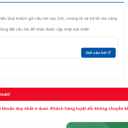
Nếu Quý khách gửi câu hỏi sau 22h, chúng tôi sẽ trả lời vào sáng
 dữ liệu lâu dài và an toàn, đảm bảo không bỏ lỡ bất kỳ
i lòng đặt câu hỏi để nhận được cập nhật mới nhất!
Dahua DH-SD2A200HB-GN-A-PV-S2 chống nước và bụi, hoạt
Gửi câu hỏi
-A-PV-S2 chính hãng ở đâu?
inh uy tín tại Việt Nam, chuyên cung cấp camera DH-
 năm kinh nghiệm trong lĩnh vực camera giám sát,
àng những sản phẩm chất lượng cao cùng dịch vụ chuyên
chế độ bảo hành và hỗ trợ kỹ thuật.
toán!
i khoản duy nhất ở dưới. Khách hàng tuyệt đối không chuyển 