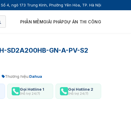
Số 4, ngõ 173 Trung Kính, Phường Yên Hòa, TP. Hà Nội
PHẦN MỀM
GIẢI PHÁP
DỰ ÁN THI CÔNG
 DH-SD2A200HB-GN-A-PV-S2
Thương hiệu:
Dahua
Gọi Hotline 1
Gọi Hotline 2
(Hỗ trợ 24/7)
(Hỗ trợ 24/7)