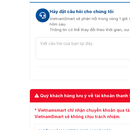
Hãy đặt câu hỏi cho chúng tôi
VietnamSmart sẽ phản hồi trong vòng 1 giờ. 
hôm sau.
Thông tin có thể thay đổi theo thời gian, vu
Camera IP PTZ 4MP
Mua camera Dahua DH-SD3E405
Vietnamsmart
là nhà phân phối ủy quyền chí
SD3E405DB-GNY-A-PV1 chính hãng với giá cả 
với Vietnamsmart ngay hôm nay qua hotline 0
Quý khách hàng lưu ý về tài khoản thanh 
hãng với giá tốt nhất:
* Vietnamsmart chỉ nhận chuyển khoản qua tà
VietnamSmart sẽ không chịu trách nhiệm.