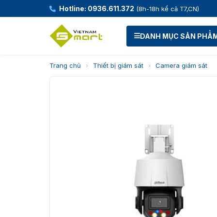
Hotline: 0936.611.372
(8h-18h kể cả T7,CN)
DANH MỤC SẢN PHẨ
Trang chủ
›
Thiết bị giám sát
›
Camera giám sát