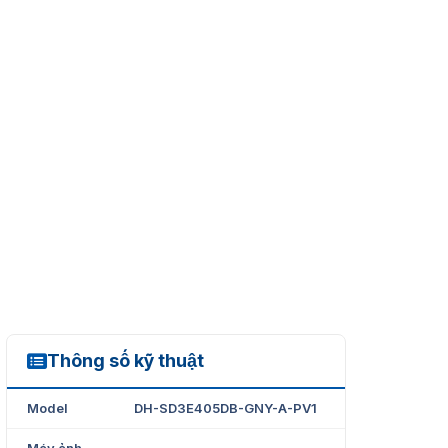
Thông số kỹ thuật
DH-SD3E405DB-GNY-A-PV1
Model
DH-SD3E405DB-GNY-A-PV1