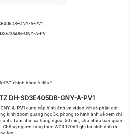
H-SD3E405DB-GNY-A-PV1
SD3E405DB-GNY-A-PV1
-SD3E405DB-GNY-A-PV1
PV1 chính hãng ở đâu?
P PTZ DH-SD3E405DB-GNY-A-PV1
-GNY-A-PV1
cung cấp hình ảnh và video với độ phân giải
Ống kính zoom quang học 5x, phóng to hình ảnh để xem chi
ình ảnh. Tầm nhìn xa hồng ngoại 50 mét, cho phép bạn quan
ng. Chống ngược sáng thực WDR 120dB ghi lại hình ảnh rõ
ng lớn.