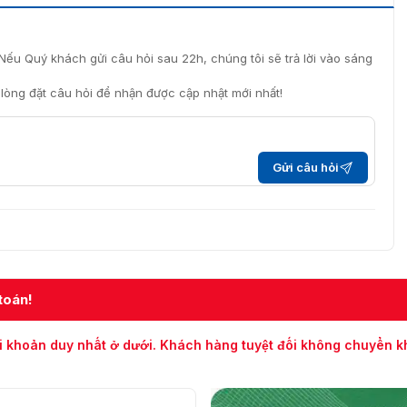
Nếu Quý khách gửi câu hỏi sau 22h, chúng tôi sẽ trả lời vào sáng
i lòng đặt câu hỏi để nhận được cập nhật mới nhất!
Gửi câu hỏi
 Dahua DH-SD3E405DB-GNY-A-PV1
DB-GNY-A-PV1 chính hãng ở đâu?
nh thức của Dahua tại Việt Nam, cung cấp camera DH-
cạnh tranh và dịch vụ khách hàng chu đáo. Hãy liên hệ
93.6611.372 để được tư vấn miễn phí và mua camera chính
toán!
i khoản duy nhất ở dưới. Khách hàng tuyệt đối không chuyển 