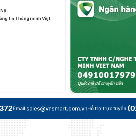
 Nội
ng tin Thông minh Việt
.372
(0
sales@vnsmart.com.vn
Email:
Hỗ trợ trực tuyến: