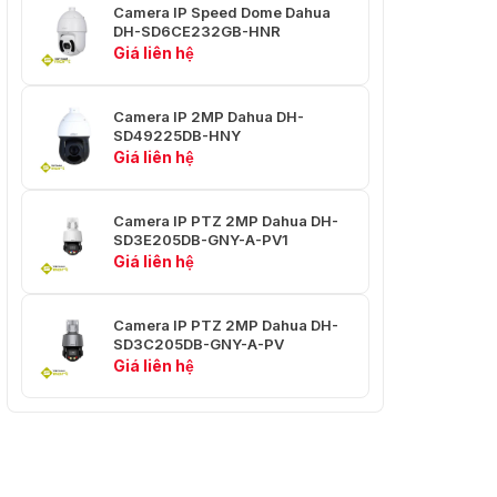
Phát hiện
Quan sát
Camera IP Speed Dome Dahua
Khoảng
DH-SD6CE232GB-HNR
cách DORI
Giá liên hệ
270 phút
106,6 mét
(885,83 feet)
(349,74 feet)
Camera IP 2MP Dahua DH-
PTZ
SD49225DB-HNY
Giá liên hệ
Phạm vi
Pan: 0° đến 355°
Pan/Tilt
Nghiêng: –15° đến +90°
Camera IP PTZ 2MP Dahua DH-
Tốc độ
Pan: 0,1°/giây–36°/giây
SD3E205DB-GNY-A-PV1
điều khiển
Nghiêng: 0,1°/giây–25,8°/giây
Giá liên hệ
thủ công
Tốc độ cài
Pan: 35,7°/giây; Tilt: 27,1°/giây
Camera IP PTZ 2MP Dahua DH-
đặt trước
SD3C205DB-GNY-A-PV
Giá liên hệ
Cài đặt
300
trước
Bộ nhớ tắt
Đúng
nguồn