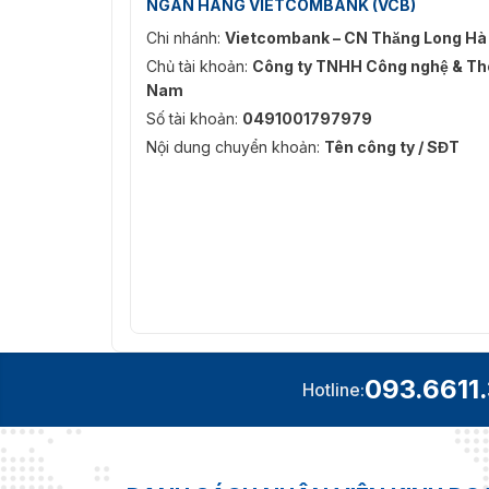
NGÂN HÀNG VIETCOMBANK (VCB)
Chi nhánh:
Vietcombank – CN Thăng Long Hà
Chủ tài khoản:
Công ty TNHH Công nghệ & Thô
Nam
Số tài khoản:
0491001797979
Nội dung chuyển khoản:
Tên công ty / SĐT
093.6611
Hotline: