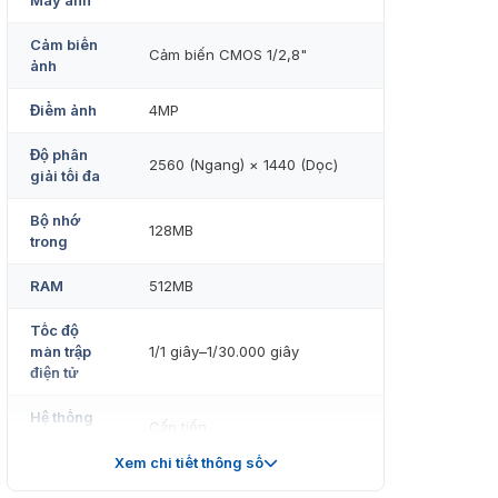
Máy ảnh
Cảm biến
Cảm biến CMOS 1/2,8"
ảnh
Điểm ảnh
4MP
Độ phân
2560 (Ngang) × 1440 (Dọc)
giải tối đa
Bộ nhớ
128MB
trong
RAM
512MB
Tốc độ
màn trập
1/1 giây–1/30.000 giây
điện tử
Hệ thống
Cấp tiến
quét
Xem chi tiết thông số
Màu sắc: 0,005 lux@F1.6
Độ sáng