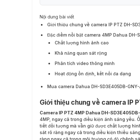
Nội dung bài viết
Đặc điểm nổi bật camera 4MP Dahua D
Giới thiệu chung về camera IP PTZ DH-
Đặc điểm nổi bật camera 4MP Dahua DH
Chất lượng hình ảnh cao
Khả năng quan sát rộng
Phân tích video thông minh
Hoạt động ổn định, kết nối đa dạng
Mua camera Dahua DH-SD3E405DB-GNY-A-
Giới thiệu chung về camera I
Camera IP PTZ 4MP Dahua DH-SD3E405DB
4MP, ngay cả trong điều kiện ánh sáng yếu. 
tiết đối tượng mà vẫn giữ được chất lượng h
sát rõ ràng ngay cả trong điều kiện thiếu sá
ràng ngay cả trong môi trường có độ chênh sá