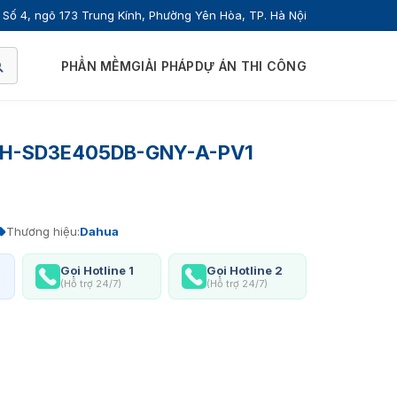
Số 4, ngõ 173 Trung Kính, Phường Yên Hòa, TP. Hà Nội
PHẦN MỀM
GIẢI PHÁP
DỰ ÁN THI CÔNG
 DH-SD3E405DB-GNY-A-PV1
Thương hiệu:
Dahua
Gọi Hotline 1
Gọi Hotline 2
(Hỗ trợ 24/7)
(Hỗ trợ 24/7)