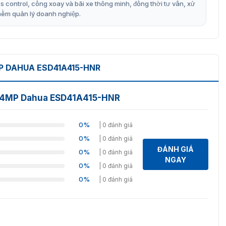
control, cổng xoay và bãi xe thông minh, đồng thời tư vấn, xử
mềm quản lý doanh nghiệp.
 DAHUA ESD41A415-HNR
n 4MP Dahua ESD41A415-HNR
0%
| 0 đánh giá
0%
| 0 đánh giá
ĐÁNH GIÁ
0%
| 0 đánh giá
NGAY
0%
| 0 đánh giá
0%
| 0 đánh giá