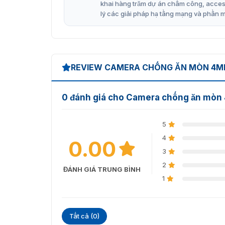
khai hàng trăm dự án chấm công, access 
lý các giải pháp hạ tầng mạng và phần 
REVIEW CAMERA CHỐNG ĂN MÒN 4MP
0 đánh giá cho Camera chống ăn mò
5
4
0.00
3
2
ĐÁNH GIÁ TRUNG BÌNH
1
Tất cả (0)