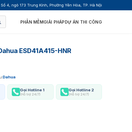
Số 4, ngõ 173 Trung Kính, Phường Yên Hòa, TP. Hà Nội
PHẦN MỀM
GIẢI PHÁP
DỰ ÁN THI CÔNG
 Dahua ESD41A415-HNR
u:
Dahua
Gọi Hotline 1
Gọi Hotline 2
(Hỗ trợ 24/7)
(Hỗ trợ 24/7)