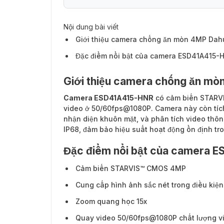
Nội dung bài viết
Giới thiệu camera chống ăn mòn 4MP Da
Đặc điểm nổi bật của camera ESD41A415-
Giới thiệu camera chống ăn m
Camera ESD41A415-HNR
có cảm biến STARVI
video ở 50/60fps@1080P. Camera này còn tích 
nhận diện khuôn mặt, và phân tích video thô
IP68, đảm bảo hiệu suất hoạt động ổn định tro
Đặc điểm nổi bật của camera 
Cảm biến STARVIS™ CMOS 4MP
Cung cấp hình ảnh sắc nét trong điều kiệ
Zoom quang học 15x
Quay video 50/60fps@1080P chất lượng v