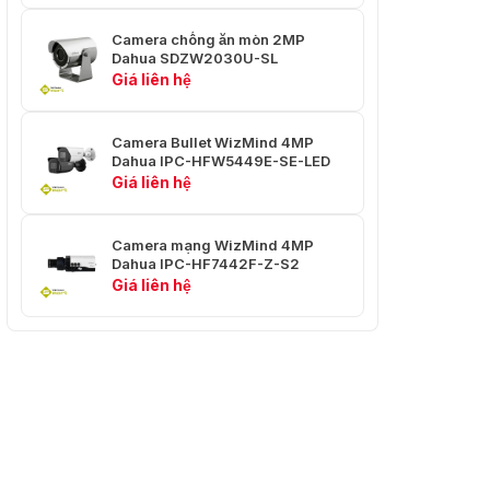
Phạm Vi
Pan: 0° to 360° endless; Tilt: 0° to +90°,
Camera chống ăn mòn 2MP
Pan/Tilt
auto flip 180°
Dahua SDZW2030U-SL
Giá liên hệ
Tốc Độ
Điều
Pan: 0.1°/s–130°/s; Tilt: 0.1°/s–57°/s
Khiển Thủ
Camera Bullet WizMind 4MP
Dahua IPC-HFW5449E-SE-LED
Công
Giá liên hệ
Tốc Độ
Pan: 0.1°/s–280°/s; Tilt: 0.1°/s–216°/s
Preset
Camera mạng WizMind 4MP
Dahua IPC-HF7442F-Z-S2
Preset
300
Giá liên hệ
Chuyến
Tham
8 (tối đa 32 preset mỗi tour)
Quan
Hình Mẫu
5
Quét
5
Bộ Nhớ