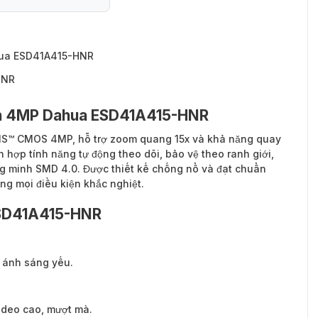
hua ESD41A415-HNR
HNR
òn 4MP Dahua ESD41A415-HNR
S™ CMOS 4MP, hỗ trợ zoom quang 15x và khả năng quay
hợp tính năng tự động theo dõi, bảo vệ theo ranh giới,
ng minh SMD 4.0. Được thiết kế chống nổ và đạt chuẩn
ng mọi điều kiện khắc nghiệt.
ESD41A415-HNR
n ánh sáng yếu.
ideo cao, mượt mà.