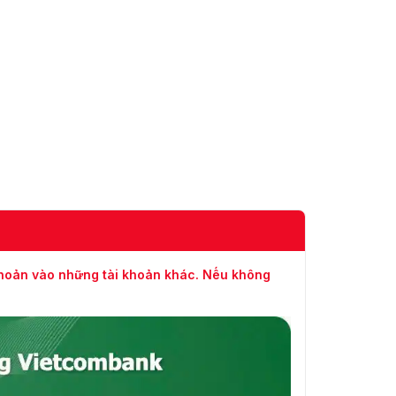
Khi Tắt
Có
Máy
Chuyển
Động
Preset; Pattern; Tour; Scan
Nhàn Rỗi
Giao Thức
DH-SD; Pelco-P/D (auto recognition)
PTZ
Thông
Minh
Hỗ trợ phát hiện phương tiện, xe không
động cơ, khuôn mặt và cơ thể người, theo
Dữ Liệu
dõi, tối ưu hóa, chụp ảnh và tải ảnh khuôn
khoản vào những tài khoản khác. Nếu không
Video
mặt chất lượng cao. Phát hiện đến 10
thuộc tính cho phương tiện.
Tripwire; intrusion; crossing fence
detection; loitering detection;
IVS (Bảo
abandoned/missing object; fast moving;
Vệ Rìa)
parking detection; people gathering;