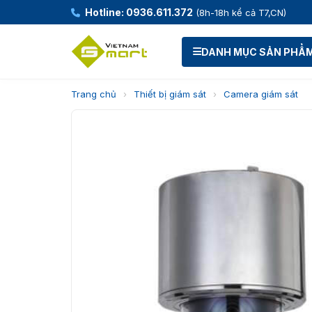
Hotline: 0936.611.372
(8h-18h kể cả T7,CN)
DANH MỤC SẢN PHẨ
Trang chủ
›
Thiết bị giám sát
›
Camera giám sát