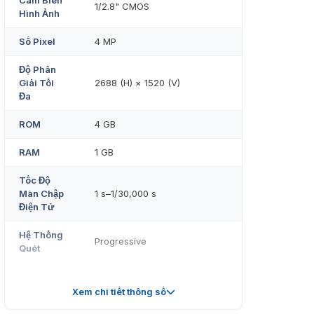
Cảm Biến
1/2.8" CMOS
Hình Ảnh
Số Pixel
4 MP
Độ Phân
Giải Tối
2688 (H) × 1520 (V)
Đa
ROM
4 GB
RAM
1 GB
Tốc Độ
Màn Chập
1 s–1/30,000 s
Điện Tử
Hệ Thống
Progressive
Quét
Độ Sáng
0.05 lux@F1.6 (Màu, 30 IRE); 0.005
Tối Thiểu
lux@F1.6 (Đen/trắng, 30 IRE)
Xem chi tiết thông số