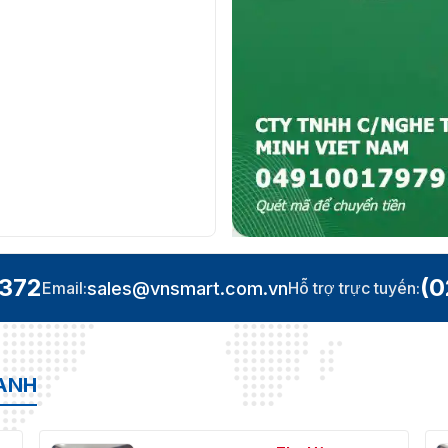
.372
(0
sales@vnsmart.com.vn
Email:
Hỗ trợ trực tuyến:
OANH