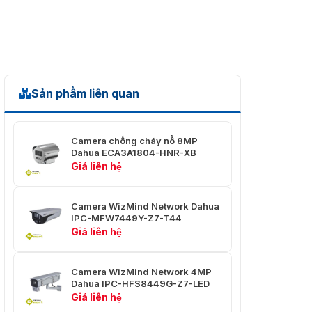
Khoảng
Cách Lấy
4.77 mm–70.4 mm: 1 m–1.5 m (3.28 ft–4.92
Nét Gần
ft)
Nhất
Điều
Sản phẩm liên quan
Auto; manual; iris prio
Khiển Iris
Khoảng
Camera chống cháy nổ 8MP
Cách
Dahua ECA3A1804-HNR-XB
DORI
Giá liên hệ
Phát Hiện
6700 m₩ (21981.63 ft)
Camera WizMind Network Dahua
Quan Sát
2646.5 m₩ (8682.74 ft)
IPC-MFW7449Y-Z7-T44
Giá liên hệ
Nhận Diện
1340 m₩ (4396.33 ft)
Nhận
Camera WizMind Network 4MP
670 m ₩ (2198.16 ft)
Dạng
Dahua IPC-HFS8449G-Z7-LED
Giá liên hệ
PTZ