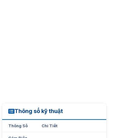
Thông số kỹ thuật
ESD41A415-HNR
Thông Số
Chi Tiết