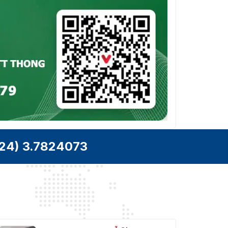
human alarm classification; linkage
tracking
Hỗ trợ phát hiện khuôn mặt, tối ưu hóa,
chụp ảnh, tải ảnh khuôn mặt chất lượng
Phát Hiện
cao và cải thiện ảnh khuôn mặt. Hỗ trợ
Khuôn Mặt
trích xuất thuộc tính với 6 thuộc tính và 8
biểu cảm. Cắt khuôn mặt với kích thước
tùy chỉnh.
Theo Dõi
Auto tracking 3.0
Tự Động
SMD
SMD 4.0
24) 3.7824073
Chọn
Có
Nhanh
Video
Smart H.265+; H.265; Smart H.264+;
Nén Video
H.264B; H.264M; H.264H; MJPEG (Sub
Stream 1)