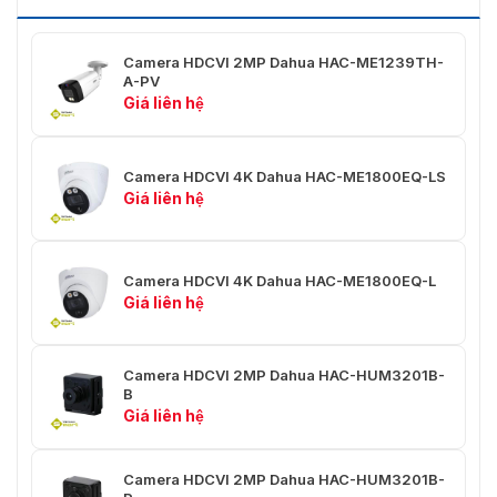
1080p@30 fps
AHD: PAL: 1080p@25 fps; NTSC:
Tốc Độ Khung Hình
1080p@30 fps
Camera HDCVI 2MP Dahua HAC-ME1239TH-
Video
TVI: PAL: 1080p@25 fps; NTSC:
A-PV
1080p@30 fps
Giá liên hệ
CVBS: PAL: 960 × 576H; NTSC:
960 × 480H
Camera HDCVI 4K Dahua HAC-ME1800EQ-LS
1080p (1920 × 1080); 960H (960
Độ Phân Giải Video
Giá liên hệ
× 576/960 × 480)
Chế Độ Ngày/Đêm
Auto (ICR)/Color/B/W
Camera HDCVI 4K Dahua HAC-ME1800EQ-L
BLC (Chế Độ Cân
BLC; HLC; WDR
Giá liên hệ
Bằng Lưng)
WDR (Dải Động
130 dB
Camera HDCVI 2MP Dahua HAC-HUM3201B-
Rộng)
B
Giá liên hệ
Cân Bằng Màu
Auto; Area white balance
Trắng
Camera HDCVI 2MP Dahua HAC-HUM3201B-
Điều Chỉnh Tăng
Auto/Manual