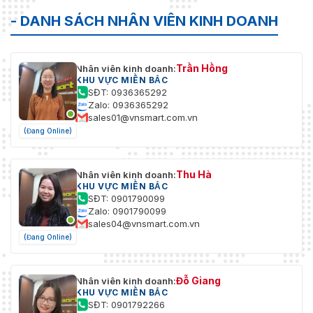
Trọng Lượng Tịnh
0.69 kg
- DANH SÁCH NHÂN VIÊN KINH DOANH
Trọng Lượng Tổng
0.95 kg
Lắp đặt trên tường; trần nhà; cột
Trần Hồng
Nhân viên kinh doanh:
Lắp Đặt
dọc
KHU VỰC MIỀN BẮC
SĐT: 0936365292
Zalo: 0936365292
sales01@vnsmart.com.vn
(Đang Online)
Thu Hà
Nhân viên kinh doanh:
KHU VỰC MIỀN BẮC
SĐT: 0901790099
Zalo: 0901790099
sales04@vnsmart.com.vn
(Đang Online)
Đỗ Giang
Nhân viên kinh doanh:
KHU VỰC MIỀN BẮC
SĐT: 0901792266