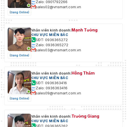
Zalo: 0901792266
sales02@vnsmart.com.vn
(Đang Online)
Mạnh Tường
Nhân viên kinh doanh:
KHU VỰC MIỀN BẮC
SĐT: 0936365272
Zalo: 0936365272
sales03@vnsmart.com.vn
(Đang Online)
Hồng Thắm
Nhân viên kinh doanh:
KHU VỰC MIỀN BẮC
SĐT: 0936363416
Zalo: 0936363416
sales09@vnsmart.com.vn
(Đang Online)
Trường Giang
Nhân viên kinh doanh:
KHU VỰC MIỀN BẮC
SĐT: 0936365262