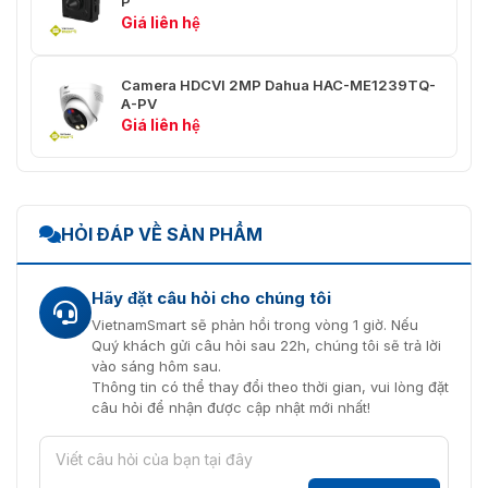
P
Cường
Giá liên hệ
Giảm Nhiễu
3D NR
Camera HDCVI 2MP Dahua HAC-ME1239TQ-
Chiếu Sáng Thông
A-PV
Yes
Minh
Giá liên hệ
Gương Phản Chiếu
Off/On
Off/On (8 khu vực, hình chữ
Che Khu Vực
nhật)
HỎI ĐÁP VỀ SẢN PHẨM
Đèn Chiếu Sáng
Smart IR&WL; WL Mode; IR Mode
Hãy đặt câu hỏi cho chúng tôi
Âm Thanh Cảnh Báo:
VietnamSmart sẽ phản hồi trong vòng 1 giờ. Nếu
Audio1: báo động
Quý khách gửi câu hỏi sau 22h, chúng tôi sẽ trả lời
Audio2: Cấm đỗ xe
vào sáng hôm sau.
Audio3: Đất riêng, không vào
Cảnh Báo Chủ
Thông tin có thể thay đổi theo thời gian, vui lòng đặt
Audio4: Khu vực cảnh báo, giữ
Động
câu hỏi để nhận được cập nhật mới nhất!
khoảng cách
Audio5: Chào mừng
Âm lượng: cao/trung bình/thấp;
thời gian: 5 s–60 s; 110 dB