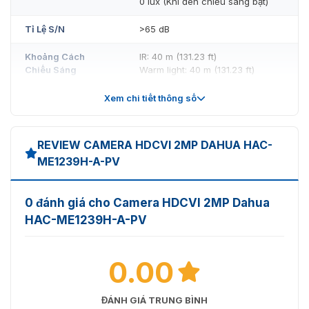
0 lux (Khi đèn chiếu sáng bật)
Tỉ Lệ S/N
>65 dB
Khoảng Cách
IR: 40 m (131.23 ft)
Chiếu Sáng
Warm light: 40 m (131.23 ft)
Điều Khiển Bật/Tắt
Xem chi tiết thông số
Auto/Manual
Đèn Chiếu Sáng
Số Lượng Đèn
2 (Đèn IR)
REVIEW CAMERA HDCVI 2MP DAHUA HAC-
Chiếu Sáng
2 (Đèn Warm Light)
ME1239H-A-PV
Pan: 0°–360°
Phạm Vi
Tilt: 0°–78°
Xoay/Phiêu/Quay
0 đánh giá cho Camera HDCVI 2MP Dahua
Rotation: 0°–360°
HAC-ME1239H-A-PV
Loại Ống Kính
Fixed-focal
Gắn Ống Kính
0.00
M12
2.8 mm
Độ Dài Tiêu Cự
ĐÁNH GIÁ TRUNG BÌNH
3.6 mm