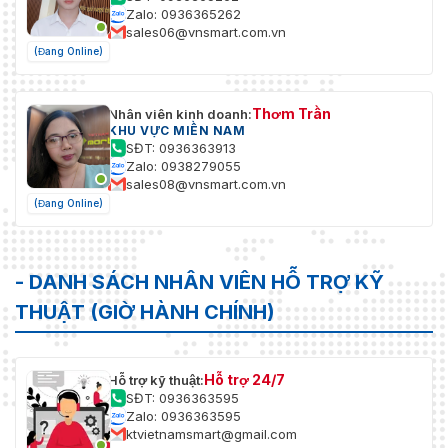
Zalo: 0936365262
sales06@vnsmart.com.vn
(Đang Online)
Thơm Trần
Nhân viên kinh doanh:
KHU VỰC MIỀN NAM
SĐT: 0936363913
Zalo: 0938279055
sales08@vnsmart.com.vn
(Đang Online)
- DANH SÁCH NHÂN VIÊN HỖ TRỢ KỸ
THUẬT (GIỜ HÀNH CHÍNH)
Hỗ trợ 24/7
Hỗ trợ kỹ thuật:
SĐT: 0936363595
Zalo: 0936363595
ktvietnamsmart@gmail.com