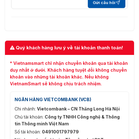
Gửi câu hỏi
Cảnh Báo Đèn
Flash: 5 s–60 s; tần suất:
Đỏ/Xanh
cao/trung bình/thấp
CE (EN55032: 2015, EN61000-3-2:
2014, EN61000-3-3: 2013,
EN55024: 2010+A1: 2015,
EN55035: 2017, EN50130-4:
Quý khách hàng lưu ý về tài khoản thanh toán!
2011+A1:2014, EN62368-
Chứng Nhận
1:2014+A11: 2017)
* Vietnamsmart chỉ nhận chuyển khoản qua tài khoản
FCC (CFR 47 FCC Part 15
subpartB, ANSI C63.4-2014)
duy nhất ở dưới. Khách hàng tuyệt đối không chuyển
UL (UL62368-1+CAN/CSA C22.2
khoản vào những tài khoản khác. Nếu không
No.62368-1-14)
VietnamSmart sẽ không chịu trách nhiệm.
Video Output: Lựa chọn đầu ra
NGÂN HÀNG VIETCOMBANK (VCB)
CVI/TVI/AHD/CVBS qua 1 cổng
Cổng Kết Nối
BNC
Chi nhánh:
Vietcombank – CN Thăng Long Hà Nội
Audio Input: Một kênh MIC tích
Chủ tài khoản:
Công ty TNHH Công nghệ & Thông
hợp (-A)
tin Thông minh Việt Nam
12 VDC ± 30% (Khuyến nghị sử
Số tài khoản:
0491001797979
Cung Cấp Nguồn
dụng bộ cấp nguồn cho mỗi