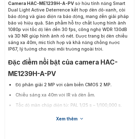
Camera HAC-ME1239H-A-PV
sở hữu tính năng Smart
Dual Light Active Deterrence kết hợp đèn đỏ-xanh, còi
báo động và giao diện ra báo động, mang đến giải pháp
bảo vệ hiệu quả. Sản phẩm hỗ trợ chất lượng hình ảnh
1080p với tốc độ lên đến 30 fps, công nghệ WDR 130dB
và 3D NR giúp hình ảnh rõ nét. Được trang bị đèn chiếu
sáng xa 40m, mic tích hợp và khả năng chống nước
IP67, lý tưởng cho mọi môi trường ngoài trời.
Đặc điểm nổi bật của camera HAC-
ME1239H-A-PV
Độ phân giải 2 MP với cảm biến CMOS 2 MP.
Chiếu sáng xa 40m với IR và đèn ấm.
Tốc độ màn chập điện tử: PAL 1/25 s – 1/100,000 s.
Ống kính cố định: 2.8mm và 3.6mm, khẩu độ F1.6.
Xem thêm
Chống ngược sáng WDR 130 dB và khử nhiễu 3D NR.
Chức năng cảnh báo âm thanh và đèn đỏ/xanh.