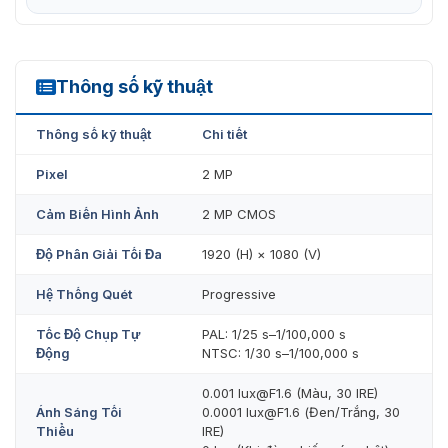
Thông số kỹ thuật
HAC-ME1239H-A-PV
Thông số kỹ thuật
Chi tiết
Pixel
2 MP
Cảm Biến Hình Ảnh
2 MP CMOS
Độ Phân Giải Tối Đa
1920 (H) × 1080 (V)
Hệ Thống Quét
Progressive
Tốc Độ Chụp Tự
PAL: 1/25 s–1/100,000 s
Động
NTSC: 1/30 s–1/100,000 s
0.001 lux@F1.6 (Màu, 30 IRE)
Ánh Sáng Tối
0.0001 lux@F1.6 (Đen/Trắng, 30
Thiểu
IRE)