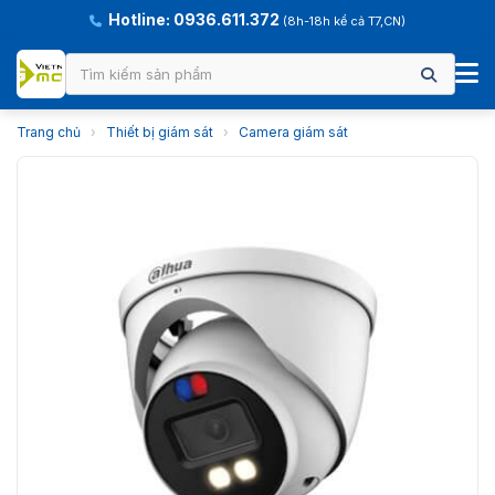
Hotline: 0936.611.372
(8h-18h kể cả T7,CN)
Trang chủ
›
Thiết bị giám sát
›
Camera giám sát