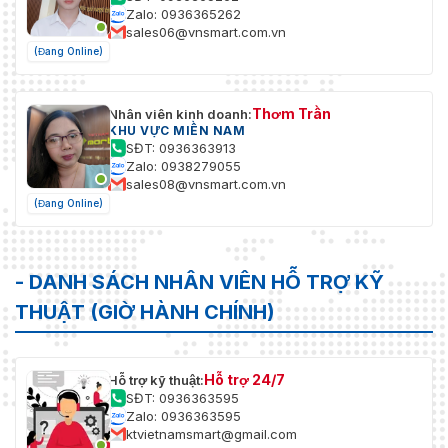
HLC
Đúng
Zalo: 0936365262
sales06@vnsmart.com.vn
WDR
120 dB
(Đang Online)
Tự thích
ứng cảnh
Đúng
Thơm Trần
Nhân viên kinh doanh:
(SSA)
KHU VỰC MIỀN NAM
SĐT: 0936363913
Cân bằng
Tự động; tự nhiên; đèn đường; ngoài trời; thủ cô
Zalo: 0938279055
trắng
theo vùng
sales08@vnsmart.com.vn
(Đang Online)
Kiểm soát
Tự động
tăng
- DANH SÁCH NHÂN VIÊN HỖ TRỢ KỸ
Giảm
3D KHÔNG
tiếng ồn
THUẬT (GIỜ HÀNH CHÍNH)
Phát hiện
chuyển
TẮT/BẬT (4 vùng, hình chữ nhật)
động
Hỗ trợ 24/7
Hỗ trợ kỹ thuật:
SĐT: 0936363595
Zalo: 0936363595
Khu vực
ktvietnamsmart@gmail.com
quan tâm
Có (4 khu vực)