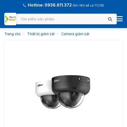
Hotline: 0936.611.372
(8h-18h kể cả T7,CN)
Trang chủ
›
Thiết bị giám sát
›
Camera giám sát