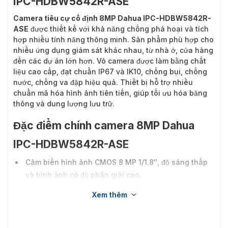
IPC-HDBW5842R-ASE
Camera tiêu cự cố định 8MP Dahua IPC-HDBW5842R-
ASE
được thiết kế với khả năng chống phá hoại và tích
hợp nhiều tính năng thông minh. Sản phẩm phù hợp cho
nhiều ứng dụng giám sát khác nhau, từ nhà ở, cửa hàng
đến các dự án lớn hơn. Vỏ camera được làm bằng chất
liệu cao cấp, đạt chuẩn IP67 và IK10, chống bụi, chống
nước, chống va đập hiệu quả. Thiết bị hỗ trợ nhiều
chuẩn mã hóa hình ảnh tiên tiến, giúp tối ưu hóa băng
thông và dung lượng lưu trữ.
Đặc điểm chính camera 8MP Dahua
IPC-HDBW5842R-ASE
Cảm biến hình ảnh CMOS 8 MP 1/1.8″, độ sáng thấp
và hình ảnh có độ phân giải cao.
Đầu ra tối đa 8 MP (3840×2160) @25/30fps
Xem thêm
Đèn LED hồng ngoại tích hợp, khoảng cách chiếu
sáng tối đa là 50 m.