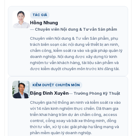
ROI, SVC, SMART H.264+/H.265+, AI H.264/H.265, mã
hóa sau bộ lọc, mã hóa linh hoạt, áp dụng cho nhiều
TÁC GIẢ
môi trường băng thông và lưu trữ khác nhau.
Hồng Nhung
Chuyên viên Nội dung & Tư vấn Sản phẩm
Chế độ xoay, WDR, 3D NR, HLC, BLC, hình mờ kỹ thuật
Chuyên viên Nội dung & Tư vấn Sản phẩm, phụ
số, áp dụng cho nhiều cảnh giám sát khác nhau.
trách biên soạn các nội dung về thiết bị an ninh,
Với thuật toán học sâu, nó hỗ trợ: siêu dữ liệu video,
chấm công, kiểm soát ra vào và giải pháp quản lý
phát hiện âm thanh thông minh, IVS, phát hiện khuôn
doanh nghiệp. Nội dung được xây dựng từ kinh
nghiệm tư vấn khách hàng, tài liệu sản phẩm và
mặt, phát hiện vật thể thông minh và đếm người, v.v.
được kiểm duyệt chuyên môn trước khi đăng tải.
Báo động: 1 vào, 1 ra; âm thanh: 1 vào, 1 ra; hỗ trợ thẻ
Micro SD tối đa 512 GB, MIC tích hợp.
KIỂM DUYỆT CHUYÊN MÔN
Nguồn điện 12 VDC/PoE; ePoE.
Đặng Đình Xuyên
Trưởng Phòng Kỹ Thuật
Tiêu chuẩn bảo vệ IP67 và IK10.
Chuyên gia hệ thống an ninh và kiểm soát ra vào
với 14 năm kinh nghiệm thực chiến. Đã tham gia
SMD 3.0.
triển khai hàng trăm dự án chấm công, access
control, cổng xoay và bãi xe thông minh, đồng
thời tư vấn, xử lý các giải pháp hạ tầng mạng và
phần mềm quản lý doanh nghiệp.