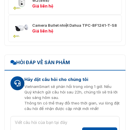
W2(868)
28,0
cách DORI
140,0 m
56,0 m
Giá liên hệ
m
6mm
(495,32
(183,73
(91,86
ft)
feet)
feet)
Camera Bullet nhiệt Dahua TPC-BF1241-T-S8
DORI (Phát hiện, Quan sát, Nhận dạng, Xác định)
Giá liên hệ
thống tiêu chuẩn (EN-62676-4) để xác định kh
người xem video trong việc phân biệt người hoặ
trong một khu vực được che phủ. Các con số tr
này không phản ánh khoảng cách chức năng th
Đối với khoảng cách chức năng thông minh, hã
HỎI ĐÁP VỀ SẢN PHẨM
hướng dẫn lắp đặt và đưa vào vận hành/công cụ
án.
Hãy đặt câu hỏi cho chúng tôi
Trí thông minh
VietnamSmart sẽ phản hồi trong vòng 1 giờ. Nếu
EPTZ
Quý khách gửi câu hỏi sau 22h, chúng tôi sẽ trả lời
Đúng
vào sáng hôm sau.
Thông tin có thể thay đổi theo thời gian, vui lòng đặt
Xâm nhập, dây bẫy, di chuyển nhanh (ba chức n
IVS (Bảo
câu hỏi để nhận được cập nhật mới nhất!
phân loại và phát hiện chính xác xe và người); p
vệ chu vi)
tập, phát hiện người và phát hiện đỗ xe
Phát hiện