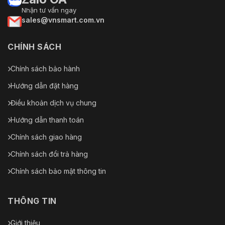
Nhận tư vấn ngay
SDK và
sales@vnsmart.com.vn
Đúng
API
IPv4; IPv6; HTTP; TCP; UDP; ARP; RTP; RTSP; RT
CHÍNH SÁCH
Giao thức
SMTP; FTP; SFTP; DHCP; DNS; DDNS; QoS; UPnP;
mạng
hướng; ICMP; IGMP; NFS; SAMBA; PPPoE; SNMP; 
Chính sách bảo hành
Khả năng
Hướng dẫn đặt hàng
ONVIF (Hồ sơ S/Hồ sơ G/Hồ sơ T); CGI
tương tác
Điều khoản dịch vụ chung
Người
Hướng dẫn thanh toán
dùng/Máy
20 (Tổng băng thông: 80 M)
chủ
Chính sách giao hàng
Kho
FTP; SFTP; Thẻ Micro SD (hỗ trợ tối đa 512 GB); 
Chính sách đổi trả hàng
Chính sách bảo mật thông tin
IE: IE 9 trở lên
Trình
Chrome: Chrome 102 trở lên
duyệt
Firefox: Firefox 88 trở lên
THÔNG TIN
Phần
mềm
SmartPSS Lite; DSS; DMSS
Giới thiệu