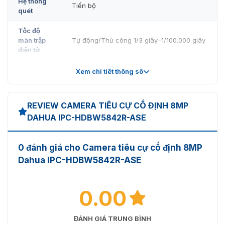
Hệ thống
Tiến bộ
quét
Tốc độ
màn trập
Tự động/Thủ công 1/3 giây–1/100.000 giây
điện tử
0,0008 lux@F1.6 (Màu, 30 IRE)
Xem chi tiết thông số
Độ sáng
0,0004 lux@F1.6 (Đen trắng, 30 IRE)
tối thiểu
0 lux (Bật đèn chiếu sáng)
REVIEW CAMERA TIÊU CỰ CỐ ĐỊNH 8MP
Tỷ lệ S/N
> 56 dB
DAHUA IPC-HDBW5842R-ASE
Khoảng
cách
Lên đến 50 m (164,04 ft) (IR)
0 đánh giá cho Camera tiêu cự cố định 8MP
chiếu
sáng
Dahua IPC-HDBW5842R-ASE
Điều
khiển
0.00
bật/tắt đèn
Xe hơi; Thủ công
chiếu
sáng
ĐÁNH GIÁ TRUNG BÌNH