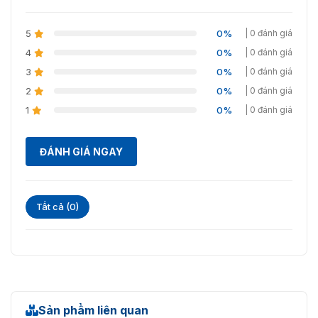
Số đèn
chiếu
2 (đèn LED hồng ngoại)
5
0%
| 0 đánh giá
sáng
4
0%
| 0 đánh giá
Pan: 0°–355°
3
0%
| 0 đánh giá
Điều
Nghiêng: 0°–80°
chỉnh góc
2
0%
| 0 đánh giá
Xoay: 0°–355°
1
0%
| 0 đánh giá
Ống kính
ĐÁNH GIÁ NGAY
Loại ống
Tiêu cự cố định
kính
Ngàm ống
M12
Tất cả (0)
kính
Độ dài
2,8mm; 3,6mm; 6mm
tiêu cự
Khẩu độ
F1.6
tối đa
Sản phẩm liên quan