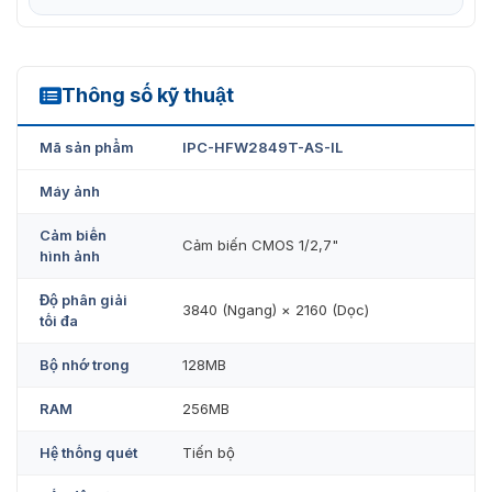
đa thẻ Micro SD 256G; MIC tích hợp.
Nguồn điện 12 VDC/PoE, dễ dàng lắp đặt.
Bảo vệ IP67, IK10 (tùy chọn).
Thông số kỹ thuật
IPC-HFW2849T-AS-IL
SMD cộng thêm.
Mã sản phẩm
IPC-HFW2849T-AS-IL
Máy ảnh
Cảm biến
Cảm biến CMOS 1/2,7"
hình ảnh
Độ phân giải
3840 (Ngang) × 2160 (Dọc)
tối đa
Bộ nhớ trong
128MB
RAM
256MB
Hệ thống quét
Tiến bộ