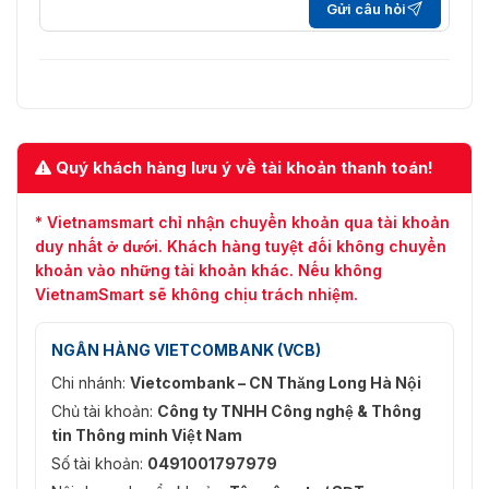
Gửi câu hỏi
(2688 x 1520); 3M (2048 x 1536); 2304 x 129
Độ phân giải
1080p (1920 x 1080); 1,3M (1280 x 960); 720p
(704 x 576/704 x 480); VGA (640 x 480); CI
x 240)
Kiểm soát tốc
CBR/VBR
độ bit
Quý khách hàng lưu ý về tài khoản thanh toán!
Tốc độ bit
H.264: 32 kbps–8192 kbps
video
H.265: 12 kbps–8192 kbps
* Vietnamsmart chỉ nhận chuyển khoản qua tài khoản
duy nhất ở dưới. Khách hàng tuyệt đối không chuyển
Ngày/Đêm
Tự động (ICR)/Màu/Đen trắng
khoản vào những tài khoản khác. Nếu không
VietnamSmart sẽ không chịu trách nhiệm.
BLC
Đúng
HLC
Đúng
NGÂN HÀNG VIETCOMBANK (VCB)
WDR
120 dB
Chi nhánh:
Vietcombank – CN Thăng Long Hà Nội
Chủ tài khoản:
Công ty TNHH Công nghệ & Thông
Cân bằng
Tự động; tự nhiên; đèn đường; ngoài trời; thủ
tin Thông minh Việt Nam
trắng
theo vùng
Số tài khoản:
0491001797979
Kiểm soát