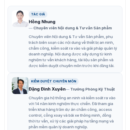
Tích hợp đèn LED hồng ngoại và đèn LED ấm,
khoảng cách chiếu sáng hồng ngoại tối đa là 60 m
TÁC GIẢ
và khoảng cách chiếu sáng ấm tối đa là 50 m.
Hồng Nhung
Chuyên viên Nội dung & Tư vấn Sản phẩm
ROI, SMART H.264+/H.265+, mã hóa linh hoạt, áp
Chuyên viên Nội dung & Tư vấn Sản phẩm, phụ
dụng cho nhiều môi trường băng thông và lưu trữ
trách biên soạn các nội dung về thiết bị an ninh,
khác nhau.
chấm công, kiểm soát ra vào và giải pháp quản lý
Chế độ xoay, WDR, 3D NR, HLC, BLC, hình mờ kỹ thuật
doanh nghiệp. Nội dung được xây dựng từ kinh
nghiệm tư vấn khách hàng, tài liệu sản phẩm và
số, áp dụng cho nhiều cảnh giám sát khác nhau.
được kiểm duyệt chuyên môn trước khi đăng tải.
Giám sát thông minh: Xâm nhập, cảnh báo (hai chức
năng hỗ trợ phân loại và phát hiện chính xác xe và
KIỂM DUYỆT CHUYÊN MÔN
người).
Đặng Đình Xuyên
Trưởng Phòng Kỹ Thuật
Phát hiện bất thường: Phát hiện chuyển động, giả
Chuyên gia hệ thống an ninh và kiểm soát ra vào
mạo video, phát hiện âm thanh, không có thẻ SD, thẻ
với 14 năm kinh nghiệm thực chiến. Đã tham gia
SD đầy, lỗi thẻ SD, ngắt kết nối mạng, xung đột IP,
triển khai hàng trăm dự án chấm công, access
control, cổng xoay và bãi xe thông minh, đồng
truy cập bất hợp pháp và phát hiện điện áp.
thời tư vấn, xử lý các giải pháp hạ tầng mạng và
Báo động: 1 vào, 1 ra; âm thanh: 1 vào, 1 ra; hỗ trợ tối
phần mềm quản lý doanh nghiệp.