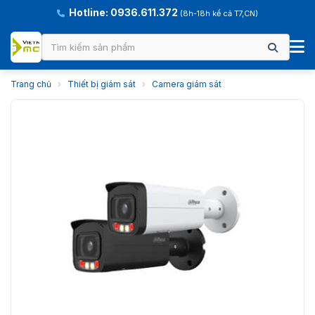
Hotline: 0936.611.372
(8h-18h kể cả T7,CN)
Trang chủ
›
Thiết bị giám sát
›
Camera giám sát