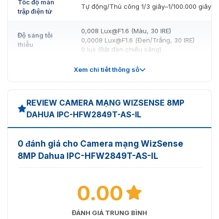
Tốc độ màn
Tự động/Thủ công 1/3 giây–1/100.000 giây
trập điện tử
0,008 Lux@F1.6 (Màu, 30 IRE)
Độ sáng tối
0,0008 Lux@F1.6 (Đen/Trắng, 30 IRE)
thiểu
0 lux (Bật đèn chiếu sáng)
Tỷ lệ S/N
> 56 dB
Xem chi tiết thông số
Khoảng cách
lên đến 60 m (195,85 ft) (IR)
chiếu sáng
lên đến 50 m (164,04 ft) (Ánh sáng ấm áp)
REVIEW CAMERA MẠNG WIZSENSE 8MP
DAHUA IPC-HFW2849T-AS-IL
Điều khiển
bật/tắt đèn
Xe hơi; Thủ công
chiếu sáng
0 đánh giá cho Camera mạng WizSense
8MP Dahua IPC-HFW2849T-AS-IL
Số đèn chiếu
2 (IR LED); 2 (Ánh sáng ấm)
sáng
0.00
Pan: 0°–360°
Phạm vi
Nghiêng: 0°–90°
Pan/Tilt/Xoay
Xoay: 0°–360°
ĐÁNH GIÁ TRUNG BÌNH