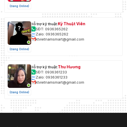
Cơ bản: 2,6 W (12 VDC); 3,4 W (PoE)
(Đang Online)
Tiêu thụ điện
Tối đa (H.265+ độ phân giải tối đa + luồng t
năng
cường độ đèn chiếu sáng + IVS): 7 W (12 VDC
Kỹ Thuật Viên
Hỗ trợ kỹ thuật:
Môi trường
SĐT: 0936365262
Zalo: 0936365262
ktvietnamsmart@gmail.com
Nhiệt độ hoạt
–40 °C đến +60 °C (–40 °F đến +140 °F)
động
(Đang Online)
Độ ẩm hoạt
≤95%
động
Thu Hương
Hỗ trợ kỹ thuật:
SĐT: 0936361233
Nhiệt độ lưu
–40 °C đến +60 °C (–40 °F đến +140 °F)
Zalo: 0936361233
trữ
ktvietnamsmart@gmail.com
Độ ẩm lưu trữ
≤95%
(Đang Online)
Sự bảo vệ
IP67; IK10 (tùy chọn)
Mức độ
Thấp
chống ăn mòn