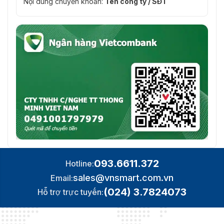
Nội dung chuyển khoản:
Tên công ty / SĐT
Xe hơi; Thủ công
tăng
Giảm tiếng ồn
3D KHÔNG
Phát hiện
TẮT/BẬT (4 vùng, hình chữ nhật)
chuyển động
Khu vực quan
Có (4 khu vực)
tâm (RoI)
Chiếu sáng
Đúng
thông minh
Xoay hình
0°/90°/180°/270° (Hỗ trợ 90°/270° với độ ph
ảnh
1520 trở xuống)
093.6611.372
Hotline:
Gương
Đúng
sales@vnsmart.com.vn
Email:
Che giấu sự
(024) 3.7824073
Hỗ trợ trực tuyến:
4 khu vực
riêng tư
Âm thanh