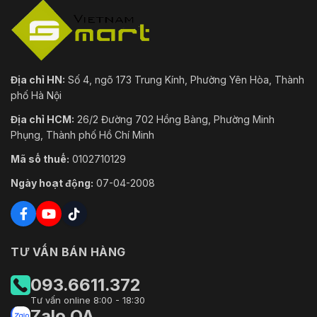
Kết cấu
Vật liệu vỏ
Kim loại
Kích thước
238,5 mm × 90,7 mm × 90,7 mm (9,39" × 3,5
sản phẩm
R × C)
Địa chỉ HN:
Số 4, ngõ 173 Trung Kính, Phường Yên Hòa, Thành
phố Hà Nội
Trọng lượng
0,72 kg (1,59 pound)
tịnh
Địa chỉ HCM:
26/2 Đường 702 Hồng Bàng, Phường Minh
Phụng, Thành phố Hồ Chí Minh
Tổng trọng
0,97 kg (2,14 pound)
Mã số thuế:
0102710129
lượng
Ngày hoạt động:
07-04-2008
TƯ VẤN BÁN HÀNG
093.6611.372
Tư vấn online 8:00 - 18:30
Zalo OA