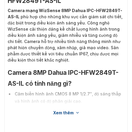
HFW2849T-AS-IL
Camera mạng WizSense 8MP Dahua IPC-HFW2849T-
AS-IL
phù hợp cho những khu vực cần giám sát chi tiết,
đặc biệt trong điều kiện ánh sáng yếu. Công nghệ
WizSense cải thiện đáng kể chất lượng hình ảnh trong
điều kiện ánh sáng yếu, giảm nhiễu và tăng cường độ
chi tiết. Camera hỗ trợ nhiều tính năng thông minh như
phát hiện chuyển động, xâm nhập, giả mạo video. Sản
phẩm được thiết kế với tiêu chuẩn IP67, chịu được mọi
điều kiện thời tiết khắc nghiệt.
Camera 8MP Dahua IPC-HFW2849T-
AS-IL có tính năng gì?
Cảm biến hình ảnh CMOS 8 MP 1/2.7″, độ sáng thấp
và hình ảnh có độ phân giải cao.
Đầu ra tối đa 8 MP (3840 × 2160) @20 fps và hỗ trợ
Xem thêm
2688 × 1520 (2688 × 1520) @25/30 fps.
Bộ giải mã H.265, tỷ lệ nén cao, tốc độ bit cực thấp.