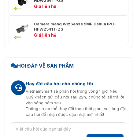
HDW2541T-ZS
thông minh
minh, trích xuất sự kiện và hợp nhất vào vide
Giá liên hệ
Băng hình
Camera mạng WizSense 5MP Dahua IPC-
H.265; H.264; H.264H; H.264B; MJPEG (Chỉ đư
HFW2541T-ZS
Nén Video
luồng phụ)
Giá liên hệ
Bộ giải mã
Thông minh H.265+; Thông minh H.264+
thông minh
Luồng chính: 3840 × 2160@(1–20 fps)/2688
HỎI ĐÁP VỀ SẢN PHẨM
fps)
Tốc độ khung
Dòng phụ: 704 × 576@(1–25 fps)/704 × 480
hình video
*Các giá trị trên là tốc độ khung hình tối đa
Hãy đặt câu hỏi cho chúng tôi
đối với nhiều luồng, các giá trị sẽ phụ thuộ
VietnamSmart sẽ phản hồi trong vòng 1 giờ. Nếu
lượng mã hóa.
Quý khách gửi câu hỏi sau 22h, chúng tôi sẽ trả lời
vào sáng hôm sau.
Khả năng
Thông tin có thể thay đổi theo thời gian, vui lòng đặt
phát trực
2 luồng
câu hỏi để nhận được cập nhật mới nhất!
tuyến
3840x2160 (3840x2160); 3072 x 2048 (3072 
1728 (3072 x 1728); 2880x1620 (2880x1620)