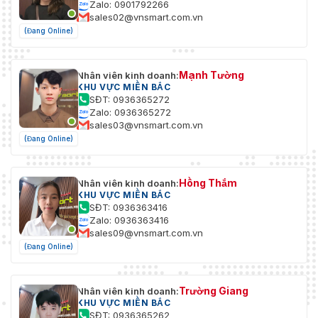
ONVIF (Hồ sơ S/Hồ sơ T/Hồ sơ G); CGI
Zalo: 0901792266
tương tác
sales02@vnsmart.com.vn
(Đang Online)
Người
dùng/Máy
20 (Tổng băng thông: 48 M)
chủ
Mạnh Tường
Nhân viên kinh doanh:
KHU VỰC MIỀN BẮC
Kho
FTP; SFTP; Thẻ Micro SD (hỗ trợ tối đa 256 G
SĐT: 0936365272
Zalo: 0936365272
Phần mềm
sales03@vnsmart.com.vn
SmartPSS Lite; DSS; DMSS
quản lý
(Đang Online)
Trình duyệt
IE; Chrome; Firefox
Hồng Thắm
Nhân viên kinh doanh:
Khách hàng
KHU VỰC MIỀN BẮC
iOS; Android
di động
SĐT: 0936363416
Zalo: 0936363416
Mã hóa video; mã hóa chương trình cơ sở; m
sales09@vnsmart.com.vn
Digest; WSSE; khóa tài khoản; nhật ký bảo mật
(Đang Online)
An ninh mạng
và nhập chứng nhận X.509; syslog; HTTPS; 80
đáng tin cậy; thực thi đáng tin cậy; nâng cấp
Trường Giang
Nhân viên kinh doanh:
Chứng nhận
KHU VỰC MIỀN BẮC
SĐT: 0936365262