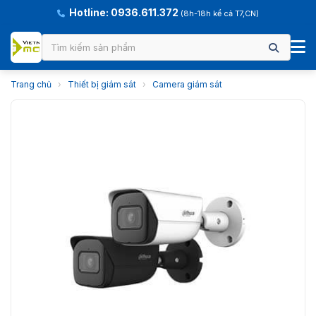
Hotline: 0936.611.372
(8h-18h kể cả T7,CN)
Trang chủ
›
Thiết bị giám sát
›
Camera giám sát