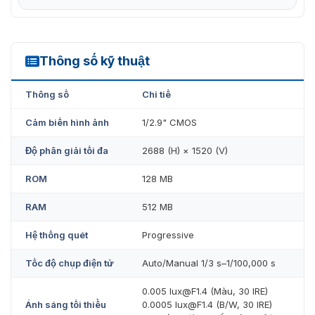
SMD 4.0, AI SSA.
Thông số kỹ thuật
IPC-HFW3441E-S-S2
Thông số
Chi tiế
Cảm biến hình ảnh
1/2.9" CMOS
Độ phân giải tối đa
2688 (H) × 1520 (V)
ROM
128 MB
RAM
512 MB
Hệ thống quét
Progressive
Tốc độ chụp điện tử
Auto/Manual 1/3 s–1/100,000 s
0.005 lux@F1.4 (Màu, 30 IRE)
Ánh sáng tối thiểu
0.0005 lux@F1.4 (B/W, 30 IRE)