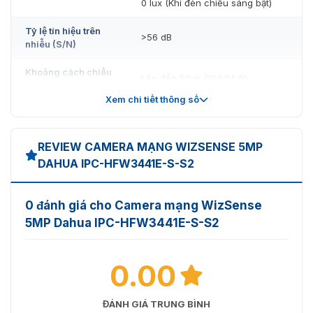
0 lux (Khi đèn chiếu sáng bật)
Tỷ lệ tín hiệu trên
>56 dB
nhiễu (S/N)
Khoảng cách chiếu
Lên đến 50 m (164.04 ft)
sáng
Xem chi tiết thông số
Điều khiển bật/tắt
Auto/Manual
đèn chiếu sáng
REVIEW CAMERA MẠNG WIZSENSE 5MP
Số lượng đèn chiếu
1 (LED IR)
DAHUA IPC-HFW3441E-S-S2
sáng
Phạm vi
Pan: 0°–360°; Tilt: 0°–90°;
0 đánh giá cho Camera mạng WizSense
Pan/Tilt/Rotation
Rotation: 0°–360°
5MP Dahua IPC-HFW3441E-S-S2
Ống kính
0.00
Loại ống kính
Cố định
Đế gắn ống kính
M12
ĐÁNH GIÁ TRUNG BÌNH