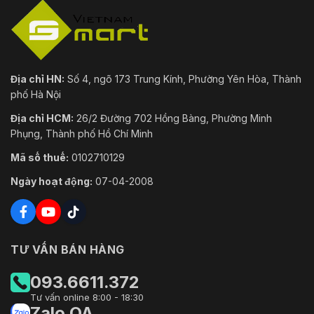
12 VDC (Chỉ hỗ trợ - AS)
Cung cấp điện
12 VDC/PoE (802.3af)
Cơ bản: 3.8 W (12 VDC); 4.6 W
(PoE)
Địa chỉ HN:
Số 4, ngõ 173 Trung Kính, Phường Yên Hòa, Thành
Mức tiêu thụ điện
Tối đa (WDR + cường độ IR + trí
phố Hà Nội
tuệ): 5.9 W (12 VDC); 7.2 W (PoE)
Địa chỉ HCM:
26/2 Đường 702 Hồng Bàng, Phường Minh
Môi trường
Phụng, Thành phố Hồ Chí Minh
–40 °C đến +60 °C (–40 °F đến
Mã số thuế:
0102710129
Nhiệt độ hoạt động
140 °F) / Độ ẩm < 95%RH
Ngày hoạt động:
07-04-2008
–40 °C đến +60 °C (–40 °F đến
Nhiệt độ lưu trữ
140 °F)
Bảo vệ
IP67
TƯ VẤN BÁN HÀNG
Cấu trúc
093.6611.372
Vỏ ngoài
Kim loại
Tư vấn online 8:00 - 18:30
Zalo OA