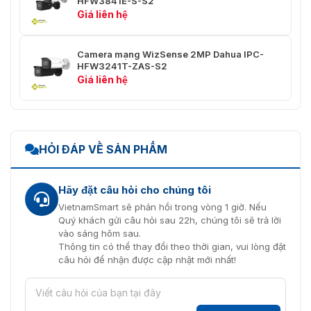
HFW3841E-S-S2
Làm việc cùng với NVR thông
Giá liên hệ
Tìm kiếm thông
minh để thực hiện tìm kiếm thông
minh
minh chi tiết, trích xuất sự kiện và
hợp nhất các video sự kiện
Camera mạng WizSense 2MP Dahua IPC-
HFW3241T-ZAS-S2
Video
Giá liên hệ
H.265; H.264; H.264H; H.264B;
Nén Video
MJPEG (chỉ hỗ trợ bởi luồng phụ)
Smart H.265+
HỎI ĐÁP VỀ SẢN PHẨM
Smart Codec
Smart H.264+
AI H.265
Hãy đặt câu hỏi cho chúng tôi
AI Coding
AI H.264
VietnamSmart sẽ phản hồi trong vòng 1 giờ. Nếu
Quý khách gửi câu hỏi sau 22h, chúng tôi sẽ trả lời
Main stream: 2688 × 1520 @ (1–
vào sáng hôm sau.
25/30) fps
Thông tin có thể thay đổi theo thời gian, vui lòng đặt
Tốc độ khung hình
Sub stream 1: 704 × 576 @ (1–25
câu hỏi để nhận được cập nhật mới nhất!
video
fps)/704 × 480 @ (1–30 fps)
Sub stream 2: 1920 × 1080 @ (1–
25/30 fps)