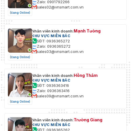
động; Can thiệp video; Xâm nhập;
Zalo: 0901792266
Vượt rào; Thay đổi cảnh vật; Phát
sales02@vnsmart.com.vn
hiện âm thanh; Phát hiện điện áp;
(Đang Online)
Cảnh báo ngoại vi; SMD; Lỗi an
Sự kiện cảnh báo
toàn.
- S: Không có thẻ SD; Thẻ SD
Mạnh Tường
Nhân viên kinh doanh:
đầy; Lỗi thẻ SD; Cảnh báo tuổi
KHU VỰC MIỀN BẮC
thọ (chỉ hỗ trợ thẻ Dahua); Mất
SĐT: 0936365272
kết nối mạng; Mâu thuẫn IP; Truy
Zalo: 0936365272
cập trái phép; Phát hiện chuyển
sales03@vnsmart.com.vn
động; Can thiệp video; Xâm nhập;
(Đang Online)
Vượt rào; Thay đổi cảnh vật; Phát
hiện âm thanh; Phát hiện điện áp;
SMD; Lỗi an toàn.
Hồng Thắm
Nhân viên kinh doanh:
KHU VỰC MIỀN BẮC
Mạng
SĐT: 0936363416
Zalo: 0936363416
sales09@vnsmart.com.vn
Cổng mạng
RJ-45 (10/100 Base-T)
(Đang Online)
SDK và API
Có
Trường Giang
Nhân viên kinh doanh:
IPv4; IPv6; HTTP; TCP; UDP; ARP;
KHU VỰC MIỀN BẮC
RTP; RTSP; RTCP; RTMP; SMTP;
SĐT: 0936365262