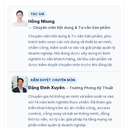
ROI, SMART H.264+/H.265+, AI H.264/H.265, mã hóa
linh hoạt
TÁC GIẢ
Chế độ xoay, WDR, 3D NR, HLC, BLC, đánh dấu kỹ
Hồng Nhung
Chuyên viên Nội dung & Tư vấn Sản phẩm
thuật số
Chuyên viên Nội dung & Tư vấn Sản phẩm, phụ
Phát hiện xâm nhập, vượt rào (hỗ trợ phân loại và
trách biên soạn các nội dung về thiết bị an ninh,
phát hiện chính xác phương tiện và con người).
chấm công, kiểm soát ra vào và giải pháp quản lý
doanh nghiệp. Nội dung được xây dựng từ kinh
Phát hiện bất thường: Phát hiện chuyển động, che
nghiệm tư vấn khách hàng, tài liệu sản phẩm và
khuất vùng riêng tư, thay đổi cảnh, phát hiện âm
được kiểm duyệt chuyên môn trước khi đăng tải.
thanh, không có thẻ SD, thẻ SD đầy, lỗi thẻ SD, mất
kết nối mạng, xung đột IP, truy cập trái phép, và phát
KIỂM DUYỆT CHUYÊN MÔN
hiện điện áp.
Đặng Đình Xuyên
Trưởng Phòng Kỹ Thuật
Cảnh báo: 1 đầu vào, 1 đầu ra (Chỉ hỗ trợ – AS)
Chuyên gia hệ thống an ninh và kiểm soát ra vào
Âm thanh: 1 đầu vào, 1 đầu ra (Chỉ hỗ trợ – AS)
với 14 năm kinh nghiệm thực chiến. Đã tham gia
triển khai hàng trăm dự án chấm công, access
Thẻ Micro SD tối đa 256 G. Mic tích hợp sẵn.
control, cổng xoay và bãi xe thông minh, đồng
Nguồn cấp 12 VDC/PoE thuận tiện cho việc lắp đặt.
thời tư vấn, xử lý các giải pháp hạ tầng mạng và
Bảo vệ IP67.
phần mềm quản lý doanh nghiệp.