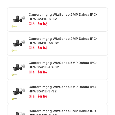
Detect: 85.4 m (280.18 ft)
Khoảng cách DORI
Observe: 34.2 m (112.20 ft)
Recognize: 17.1 m (56.10 ft)
Camera mạng WizSense 2MP Dahua IPC-
Identify: 8.5 m (27.89 ft)
HFW3241E-S-S2
6 mm
Giá liên hệ
Detect: 124 m (406.82 ft)
Observe: 49.6 m (162.73 ft)
Recognize: 24.8 m (81.36 ft)
Camera mạng WizSense 2MP Dahua IPC-
Identify: 12.4 m (40.68 ft)
HFW3841E-AS-S2
Giá liên hệ
Công nghệ thông
minh
Camera mạng WizSense 5MP Dahua IPC-
Tripwire, xâm nhập (hỗ trợ phân
HFW3541E-AS-S2
IVS (Bảo vệ quanh
loại và phát hiện chính xác xe cộ
Giá liên hệ
khu vực)
và người)
Camera mạng WizSense 5MP Dahua IPC-
AI SSA
Có
HFW3541E-S-S2
Giá liên hệ
Với AI NVR, dễ dàng chọn các
Quick Pick
mục tiêu người/xe mà người
dùng quan tâm từ sự kiện SMD
Camera mạng WizSense 8MP Dahua IPC-