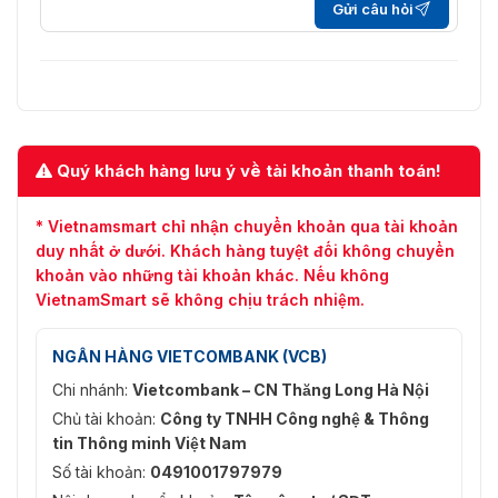
Gửi câu hỏi
Khả năng Stream
3 luồng
4M (2688 × 1520); 3.6M (2560 ×
1440); 3M (2048×1536); 3M
(2304×1296); 1080p (1920 ×
1080); 1.3M(1280 × 960); 720p
Độ phân giải
(1280 × 720); D1 (704 ×
576/704×480); CIF (352 ×
Quý khách hàng lưu ý về tài khoản thanh toán!
288/352 × 240); VGA (640 ×
480)
* Vietnamsmart chỉ nhận chuyển khoản qua tài khoản
Kiểm soát Tốc độ
duy nhất ở dưới. Khách hàng tuyệt đối không chuyển
CBR/VBR
Bit
khoản vào những tài khoản khác. Nếu không
VietnamSmart sẽ không chịu trách nhiệm.
H.264: 3 kbps–8192 kbps
Tốc độ Bit Video
H.265: 3 kbps–8192 kbps
NGÂN HÀNG VIETCOMBANK (VCB)
Ngày/Đêm
Auto (ICR)/Màu/B/W
Chi nhánh:
Vietcombank – CN Thăng Long Hà Nội
Chủ tài khoản:
Công ty TNHH Công nghệ & Thông
BLC
Có
tin Thông minh Việt Nam
HLC
Có
Số tài khoản:
0491001797979