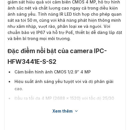
giám sát hiệu quả với cảm biến CMOS 4 MP, hỗ trợ hình
ảnh sắc nét và chất lượng cao ngay cả trong điều kiện
ánh sáng yếu. Tính năng IR LED tích hợp cho phép quan
sát xa tới 50 m, cùng với khả năng phát hiện thông minh
như xâm nhập, vượt rào, phân loại xe và người. Với
chuẩn bảo vệ IP67 và hỗ trợ PoE, thiết bị dễ dàng lắp đặt
và bền bỉ trong mọi môi trường.
Đặc điểm nổi bật của camera IPC-
HFW3441E-S-S2
Cảm biến hình ảnh CMOS 1/2.9″ 4 MP
Hiệu suất ánh sáng yếu tuyệt vời và độ phân giải
cao.
Đầu ra tối đa 4 MP (2688 × 1520) với tốc độ 25/30
fps.
Xem thêm
Codec H.265, tỷ lệ nén cao, bit rate cực thấp.
LED IR tích hợp, khoảng cách hồng ngoại tối đa 50m.