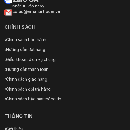
192.7 mm × 70.5 mm × 66.4 mm
Nhận tư vấn ngay
Kích thước sản
(7.59" × 2.77" × 2.61") (L × W ×
sales@vnsmart.com.vn
phẩm
H)
Trọng lượng tịnh
590 g (1.30 lb)
CHÍNH SÁCH
Trọng lượng tổng
780 g (1.72 lb)
Chính sách bảo hành
Hướng dẫn đặt hàng
Điều khoản dịch vụ chung
Hướng dẫn thanh toán
Chính sách giao hàng
Chính sách đổi trả hàng
Chính sách bảo mật thông tin
THÔNG TIN
Giới thiệu