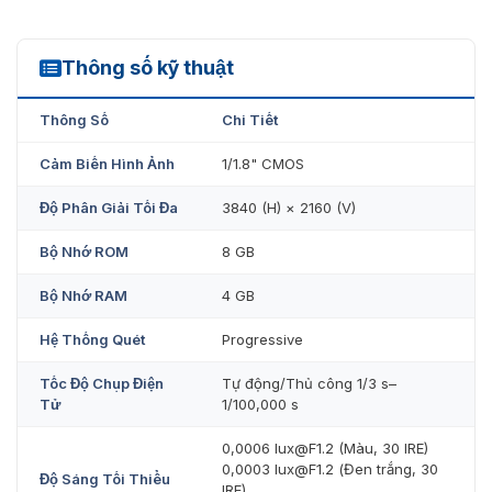
Thông số kỹ thuật
IPC-HFW7842H-Z-X
Thông Số
Chi Tiết
Cảm Biến Hình Ảnh
1/1.8" CMOS
Độ Phân Giải Tối Đa
3840 (H) × 2160 (V)
Bộ Nhớ ROM
8 GB
Bộ Nhớ RAM
4 GB
Hệ Thống Quét
Progressive
Tốc Độ Chụp Điện
Tự động/Thủ công 1/3 s–
Tử
1/100,000 s
0,0006 lux@F1.2 (Màu, 30 IRE)
0,0003 lux@F1.2 (Đen trắng, 30
Độ Sáng Tối Thiểu
IRE)