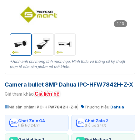
1 / 3
*Hình ảnh chỉ mang tính minh họa. Hình thức và thông số kỹ thuật
thực tế của sản phẩm có thể khác.
Camera bullet 8MP Dahua IPC-HFW7842H-Z-X
Giá liên hệ
Giá tham khảo:
Mã sản phẩm:
IPC-HFW7842H-Z-X
Thương hiệu:
Dahua
Chat Zalo OA
Chat Zalo 2
(Hỗ trợ 24/7)
(Hỗ trợ 24/7)
Gọi Hotline 1
Gọi Hotline 2