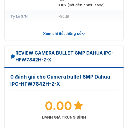
0 lux (Bật đèn chiếu sáng)
Tỷ Lệ S/N
>56dB
Khoảng Cách
Lên đến 60 m (196,85 ft) (đèn
Chiếu Sáng
LED hồng ngoại)
Xem chi tiết thông số
Điều Khiển Bật/Tắt
Tự động
Đèn Chiếu Sáng
REVIEW CAMERA BULLET 8MP DAHUA IPC-
HFW7842H-Z-X
Số Lượng Đèn
4 (Đèn LED hồng ngoại)
Chiếu Sáng
0 đánh giá cho Camera bullet 8MP Dahua
Pan: 0-360°
IPC-HFW7842H-Z-X
Điều Chỉnh Góc
Tilt: 0-90°
Rotation: 0-360°
Ống Kính
0.00
Loại Ống Kính
Ống kính biến động tự động
ĐÁNH GIÁ TRUNG BÌNH
Gắn Ống Kính
Module