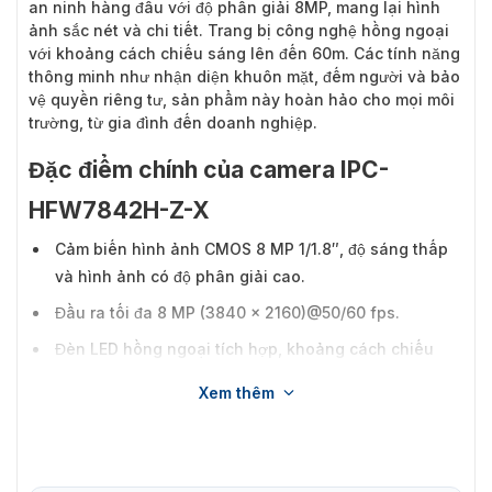
an ninh hàng đầu với độ phân giải 8MP, mang lại hình
ảnh sắc nét và chi tiết. Trang bị công nghệ hồng ngoại
với khoảng cách chiếu sáng lên đến 60m. Các tính năng
thông minh như nhận diện khuôn mặt, đếm người và bảo
vệ quyền riêng tư, sản phẩm này hoàn hảo cho mọi môi
trường, từ gia đình đến doanh nghiệp.
Đặc điểm chính của camera IPC-
HFW7842H-Z-X
Cảm biến hình ảnh CMOS 8 MP 1/1.8″, độ sáng thấp
và hình ảnh có độ phân giải cao.
Đầu ra tối đa 8 MP (3840 × 2160)@50/60 fps.
Đèn LED hồng ngoại tích hợp, khoảng cách chiếu
sáng tối đa là 60 m.
Xem thêm
ROI, mã hóa linh hoạt, áp dụng cho nhiều môi trường
băng thông và lưu trữ khác nhau.
Có thể bật đồng thời hai chức năng thông minh như