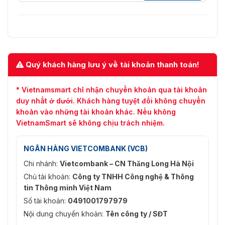
tư
sánh khuôn mặt với cơ sở dữ liệu
chứa tối đa 200.000 hình ảnh
khuôn mặt.
Cung cấp bộ đếm khách hàng
nâng cao, lọc các khuôn mặt đã
Quý khách hàng lưu ý về tài khoản thanh toán!
chỉ định từ cơ sở dữ liệu khuôn
Chế độ đếm:
mặt, xuất báo cáo cả trước và
sau khi loại bỏ các khuôn mặt
* Vietnamsmart chỉ nhận chuyển khoản qua tài khoản
trùng lặp.
duy nhất ở dưới. Khách hàng tuyệt đối không chuyển
khoản vào những tài khoản khác. Nếu không
Kích hoạt báo động khi đối tượng
VietnamSmart sẽ không chịu trách nhiệm.
được phát hiện phù hợp hoặc
không phù hợp với tất cả các
thuộc tính được cấu hình (mũ
NGÂN HÀNG VIETCOMBANK (VCB)
bảo hiểm, mũ, đồng phục, khẩu
PPE Detection
Chi nhánh:
Vietcombank – CN Thăng Long Hà Nội
trang, găng tay, bao giày, giày,
áo khóac an toàn, dây an toàn);
Chủ tài khoản:
Công ty TNHH Công nghệ & Thông
hỗ trợ tự học, phát hiện các màu
tin Thông minh Việt Nam
sắc và kiểu dáng khác nhau của
Số tài khoản:
0491001797979
trang phục làm việc. Hỗ trợ bảo
vệ quyền riêng tư.
Nội dung chuyển khoản:
Tên công ty / SĐT