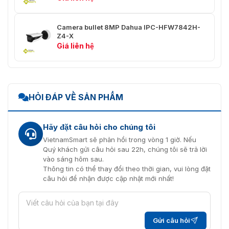
mặt; cài đặt thời gian tối ưu hóa;
bảo vệ quyền riêng tư
Camera bullet 8MP Dahua IPC-HFW7842H-
Nhận diện khuôn
Có hai chế độ: Chế độ chung và
Z4-X
mặt
chế độ đếm.
Giá liên hệ
Phát hiện khuôn mặt; chụp ảnh;
tối ưu hóa chụp ảnh; tải lên ảnh
khuôn mặt tối ưu; cải thiện khuôn
mặt; phơi sáng khuôn mặt; trích
HỎI ĐÁP VỀ SẢN PHẨM
xuất thuộc tính khuôn mặt bao
gồm 6 thuộc tính và 8 biểu cảm;
Chế độ chung:
chụp ảnh khuôn mặt được đặt
Hãy đặt câu hỏi cho chúng tôi
làm khuôn mặt hoặc ảnh một
VietnamSmart sẽ phản hồi trong vòng 1 giờ. Nếu
inch; chiến lược chụp ảnh (ưu
Quý khách gửi câu hỏi sau 22h, chúng tôi sẽ trả lời
tiên nhận diện và tối ưu hóa
vào sáng hôm sau.
chụp ảnh); bộ lọc góc khuôn mặt;
Thông tin có thể thay đổi theo thời gian, vui lòng đặt
cài đặt thời gian tối ưu hóa; bảo
câu hỏi để nhận được cập nhật mới nhất!
vệ quyền riêng tư.
Hỗ trợ thêm 5 nhóm cơ sở dữ liệu
khuôn mặt; đăng ký từng người
hoặc theo nhóm; cài đặt độ
Gửi câu hỏi
Bảo vệ quyền riêng
tương đồng khuôn mặt; hỗ trợ so