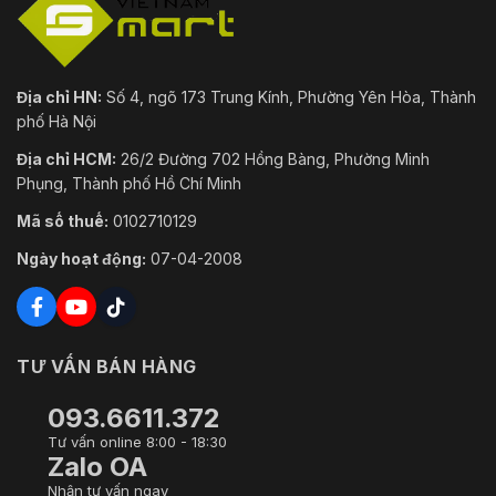
Ngày/Đêm
Tự động (ICR)/Màu/Đen/trắng
BLC
Có
Địa chỉ HN:
Số 4, ngõ 173 Trung Kính, Phường Yên Hòa, Thành
HLC
Có
phố Hà Nội
WDR
140 dB
Địa chỉ HCM:
26/2 Đường 702 Hồng Bàng, Phường Minh
Phụng, Thành phố Hồ Chí Minh
Tự thích ứng cảnh
Có
(SSA)
Mã số thuế:
0102710129
Ngày hoạt động:
07-04-2008
Tự động; tự nhiên; đèn đường;
Cân Bằng Trắng
ngoài trời; thủ công; tùy chỉnh
theo khu vực
Kiểm Soát Tăng
Tự động
TƯ VẤN BÁN HÀNG
Cường
093.6611.372
Giảm Tiếng Ồn
3D NR
Tư vấn online 8:00 - 18:30
Phát Hiện Chuyển
TẮT/BẬT (4 khu vực, hình chữ
Zalo OA
Động
nhật)
Nhận tư vấn ngay