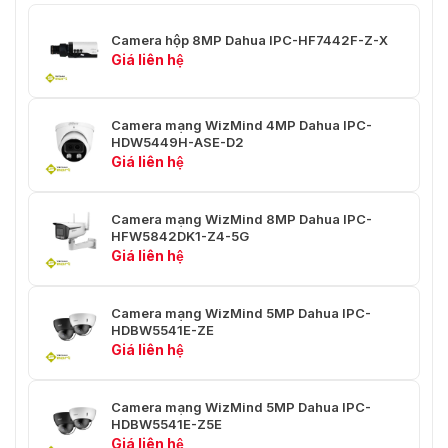
Phát hiện xâm nhập, đường ranh,
phát hiện chuyển động nhanh
Camera hộp 8MP Dahua IPC-HF7442F-Z-X
(ba chức năng hỗ trợ phân loại
Giá liên hệ
và phát hiện chính xác phương
IVS (Bảo vệ ranh
tiện, động vật và con người); phát
giới)
hiện người đứng lại, tụ tập, và
Camera mạng WizMind 4MP Dahua IPC-
phát hiện đỗ xe. Hỗ trợ chế độ
HDW5449H-ASE-D2
khoảng cách xa. Hỗ trợ tự học,
Giá liên hệ
lọc các báo động giả. Hỗ trợ bảo
vệ quyền riêng tư.
Camera mạng WizMind 8MP Dahua IPC-
Phát hiện khuôn mặt; theo dõi;
HFW5842DK1-Z4-5G
chụp ảnh; tối ưu hóa chụp ảnh;
Giá liên hệ
tải lên ảnh khuôn mặt tối ưu; cải
thiện khuôn mặt; phơi sáng
khuôn mặt; trích xuất thuộc tính
Camera mạng WizMind 5MP Dahua IPC-
khuôn mặt bao gồm 6 thuộc tính
HDBW5541E-ZE
Phát hiện khuôn
và 8 biểu cảm; chụp ảnh khuôn
Giá liên hệ
mặt
mặt được đặt làm khuôn mặt
hoặc ảnh một inch; chiến lược
chụp ảnh (chụp ảnh theo thời
Camera mạng WizMind 5MP Dahua IPC-
gian thực, ưu tiên chất lượng và
HDBW5541E-Z5E
tối ưu hóa); bộ lọc góc khuôn
Giá liên hệ