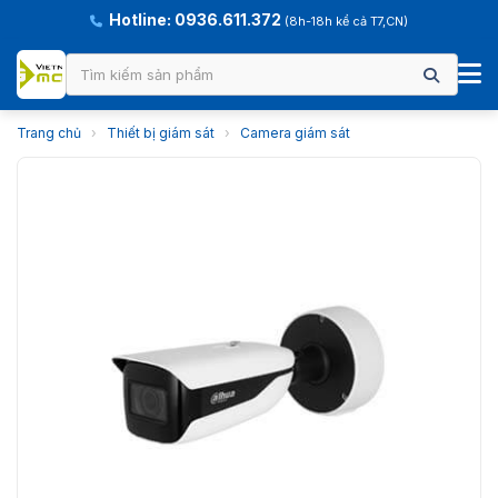
Hotline: 0936.611.372
(8h-18h kể cả T7,CN)
Trang chủ
›
Thiết bị giám sát
›
Camera giám sát