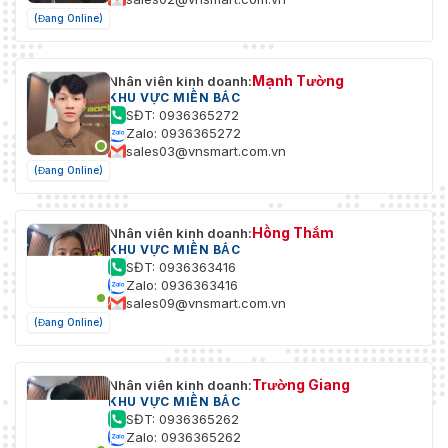
gọi điện thoại. Tạo thống kê lưu
(Đang Online)
lượng cho người, phương tiện cơ
giới và phương tiện không cơ giới
dựa trên hướng đi và xuất báo
cáo.
Mạnh Tường
Nhân viên kinh doanh:
KHU VỰC MIỀN BẮC
SĐT: 0936365272
Loại, màu sắc phương tiện, số
Thuộc tính phương
Zalo: 0936365272
người, kiểu dáng và màu sắc áo,
tiện không cơ giới:
sales03@vnsmart.com.vn
mũ.
(Đang Online)
Thuộc tính cơ thể
Kiểu dáng và màu sắc áo, túi,
con người:
mũ, giới tính và ô.
Hồng Thắm
Nhân viên kinh doanh:
KHU VỰC MIỀN BẮC
Bảo vệ quyền riêng
Có
SĐT: 0936363416
tư
Zalo: 0936363416
sales09@vnsmart.com.vn
Làm việc cùng với NVR thông
(Đang Online)
Tìm kiếm thông
minh để thực hiện tìm kiếm thông
minh
minh, trích xuất sự kiện và gộp
các video sự kiện.
Trường Giang
Nhân viên kinh doanh:
KHU VỰC MIỀN BẮC
Sử dụng thuật toán học sâu và
SĐT: 0936365262
làm việc với các thiết bị phía sau
Zalo: 0936365262