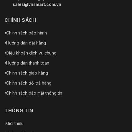
sales@vnsmart.com.vn
Khu Vực Quan Tâm
Có (4 khu vực)
(RoI)
CHÍNH SÁCH
Ổn Định Hình Ảnh
Ổn định hình ảnh điện tử (EIS)
Chính sách bảo hành
Chiếu Sáng Thông
Có
Minh
Hướng dẫn đặt hàng
Điều khoản dịch vụ chung
Giảm Sương Mù
Có
Hướng dẫn thanh toán
0°/90°/180°/270° (Hỗ trợ
Xoay Hình Ảnh
90°/270° với độ phân giải 2688 ×
Chính sách giao hàng
1520 và thấp hơn)
Chính sách đổi trả hàng
Gương
Có
Chính sách bảo mật thông tin
Che Mờ Riêng Tư
8 khu vực
THÔNG TIN
Âm Thanh
Giới thiệu
G.711a; G.711Mu; PCM; G.726;
Nén Âm Thanh
G.723