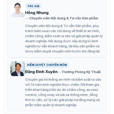
nhận diện khuôn mặt + đếm người, phát hiện khuôn
TÁC GIẢ
mặt + đếm người và phát hiện PPE + IVS.
Hồng Nhung
Hỗ trợ nhận diện khuôn mặt, phát hiện khuôn mặt,
Chuyên viên Nội dung & Tư vấn Sản phẩm
IVS, đếm người, siêu dữ liệu video, phát hiện PPE,
Chuyên viên Nội dung & Tư vấn Sản phẩm, phụ
quản lý chỗ đỗ xe và ANPR,..
trách biên soạn các nội dung về thiết bị an ninh,
chấm công, kiểm soát ra vào và giải pháp quản lý
Bảo vệ quyền riêng tư: Tranh ghép có thể tự động
doanh nghiệp. Nội dung được xây dựng từ kinh
được đặt lên mặt hoặc cơ thể của một người để bảo
nghiệm tư vấn khách hàng, tài liệu sản phẩm và
vệ quyền riêng tư của họ.
được kiểm duyệt chuyên môn trước khi đăng tải.
Báo động: 3 vào, 2 ra; âm thanh: 1 vào, 1 ra; RS-485,
KIỂM DUYỆT CHUYÊN MÔN
BNC; hỗ trợ thẻ Micro SD tối đa 1 TB.
Đặng Đình Xuyên
Trưởng Phòng Kỹ Thuật
Nguồn điện 12 VDC/24 VAC/PoE+/ePoE, công suất
Chuyên gia hệ thống an ninh và kiểm soát ra vào
đầu ra 12 VDC, dòng điện tối đa 165 mA và dòng điện
với 14 năm kinh nghiệm thực chiến. Đã tham gia
cực đại là 700 mA, dễ lắp đặt.
triển khai hàng trăm dự án chấm công, access
control, cổng xoay và bãi xe thông minh, đồng
Tiêu chuẩn bảo vệ IP67 và IK10.
thời tư vấn, xử lý các giải pháp hạ tầng mạng và
Lớp phủ chống ăn mòn (tùy chọn).
phần mềm quản lý doanh nghiệp.