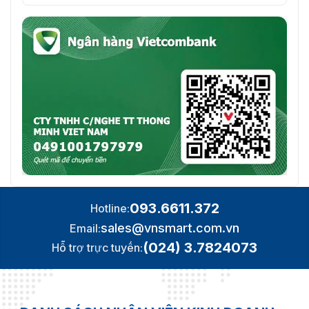
Đếm người theo đường ranh, tạo
và xuất báo cáo
(ngày/tuần/tháng/năm); đếm
người trong khu vực và quản lý
hàng đợi, tạo và xuất báo cáo
Đếm người
(ngày/tuần/tháng); có thể thiết
lập 4 quy tắc cho đếm người theo
đường ranh, đếm người trong
khu vực và quản lý hàng đợi; bảo
vệ quyền riêng tư.
Heat Map
Có
ANPR: Nhận diện biển số xe, theo
ANPR
dõi, ưu tiên, chụp ảnh.
093.6611.372
Hotline:
Thuộc tính phương
Biển số, loại phương tiện, màu
sales@vnsmart.com.vn
Email:
tiện:
sắc phương tiện.
(024) 3.7824073
Hỗ trợ trực tuyến:
Các thuộc tính
Dây an toàn, hút thuốc, gọi điện
khác:
thoại.
Hỗ trợ tối đa 10.000 bản ghi danh