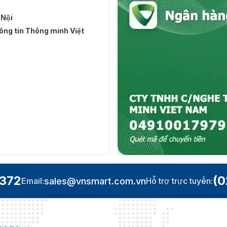
 Nội
ng tin Thông minh Việt
.372
(0
sales@vnsmart.com.vn
Email:
Hỗ trợ trực tuyến: