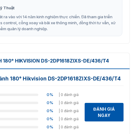
80° Hikvision DS-2DP1618ZIXS-DE/436/T4
ỹ Thuật
t ra vào với 14 năm kinh nghiệm thực chiến. Đã tham gia triển
DS-2DP1618ZIXS-DE/436/T4
control, cổng xoay và bãi xe thông minh, đồng thời tư vấn, xử
 và theo dõi nhiều mục tiêu, DS-2DP1618ZIXS-DE/436/T4
mềm quản lý doanh nghiệp.
hiện xâm nhập, băng qua đường giới hạn, nhận diện vùng
80° HIKVISION DS-2DP1618ZIXS-DE/436/T4
cảnh 180° Hikvision DS-2DP1618ZIXS-DE/436/T4
n trắng 0.001 Lux
0%
| 0 đánh giá
0%
| 0 đánh giá
ện hình ảnh thông minh (HLC, 3D DNR, BLC)
ĐÁNH GIÁ
0%
| 0 đánh giá
NGAY
0%
| 0 đánh giá
0%
| 0 đánh giá