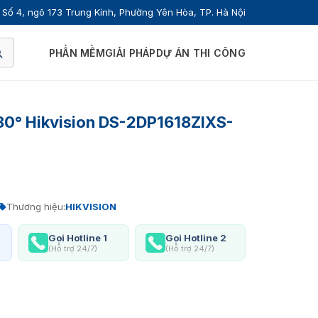
Số 4, ngõ 173 Trung Kính, Phường Yên Hòa, TP. Hà Nội
PHẦN MỀM
GIẢI PHÁP
DỰ ÁN THI CÔNG
80° Hikvision DS-2DP1618ZIXS-
Thương hiệu:
HIKVISION
Gọi Hotline 1
Gọi Hotline 2
(Hỗ trợ 24/7)
(Hỗ trợ 24/7)