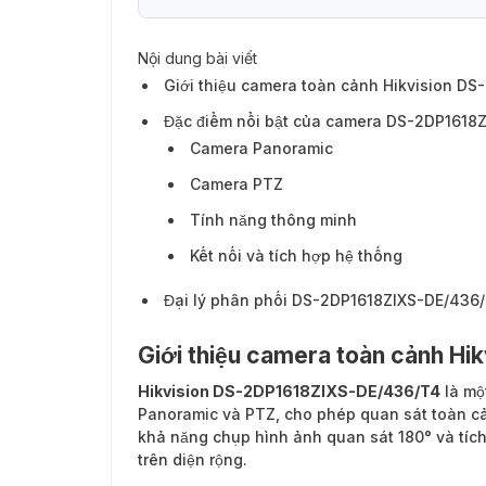
Nội dung bài viết
Đặc điểm nổi bật của camera DS-2DP161
Giới thiệu camera toàn cảnh Hikvision D
Đặc điểm nổi bật của camera DS-2DP1618
Camera Panoramic
Camera PTZ
Tính năng thông minh
Kết nối và tích hợp hệ thống
Đại lý phân phối DS-2DP1618ZIXS-DE/436
Giới thiệu camera toàn cảnh H
Hikvision DS-2DP1618ZIXS-DE/436/T4
là mộ
Panoramic và PTZ, cho phép quan sát toàn cản
khả năng chụp hình ảnh quan sát 180° và tíc
trên diện rộng.