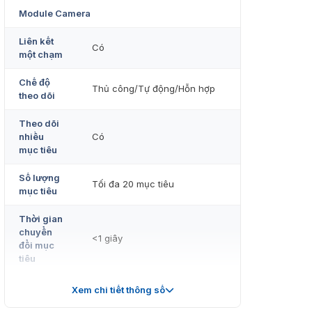
Module Camera
Liên kết
Có
một chạm
Chế độ
Thủ công/Tự động/Hỗn hợp
theo dõi
Theo dõi
nhiều
Có
mục tiêu
Số lượng
Tối đa 20 mục tiêu
mục tiêu
Thời gian
chuyển
<1 giây
đổi mục
tiêu
Hiệu
Xem chi tiết thông số
Thủ công/Tự động
chỉnh