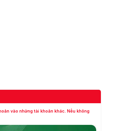
chụp
đến 1/30,000 s
Cải thiện
HLC, BLC, EIS, 3D DNR, 120 dB WDR, Khử sương
hình ảnh
quang học, IR thông minh, Lấy nét theo vùng,
thông
Phơi sáng theo vùng
minh
Tiêu cự
5.6 đến 208mm, zoom quang học 36 ×
Tốc độ
Khoảng 4.4 s (Ống kính quang học, Rộng-Tele)
zoom
Góc nhìn
59.8° đến 2.0° (Rộng-Tele)
ngang
Khoảng
cách làm
10 mm đến 1500 mm (Rộng-Tele)
việc tối
thiểu
khoản vào những tài khoản khác. Nếu không
Phạm vi
F1.5 đến F4.5
khẩu độ