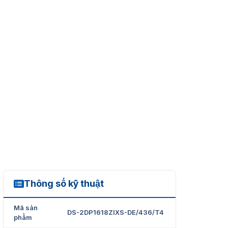
Thông số kỹ thuật
DS-2DP1618ZIXS-DE/436/T4
Mã sản
DS-2DP1618ZIXS-DE/436/T4
phẩm