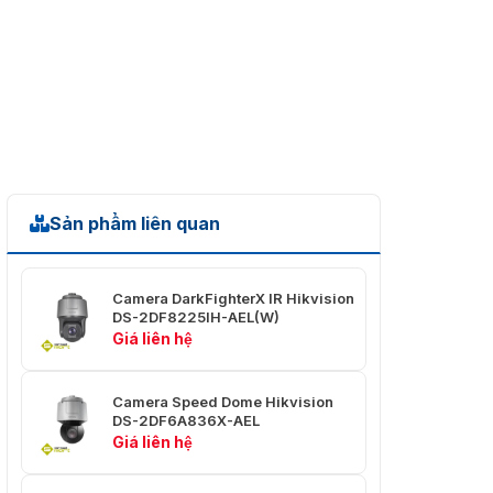
Cảm biến
CMOS quét tiến 1/1.8"
hình ảnh
Độ nhạy
Màu: 0.005 Lux @(F1.6, AGC BẬT) <br> Đen
sáng tối
trắng: 0.001 Lux @(F1.6, AGC BẬT)
thiểu
Ống kính
2.8 mm/ F1.6
Sản phẩm liên quan
Góc nhìn
Góc nhìn ngang: 180° <br> Góc nhìn dọc: 85°
Mặt nạ
8 mặt nạ đa giác có thể lập trình, màu mặt nạ
che riêng
Camera DarkFighterX IR Hikvision
có thể cấu hình
tư
DS-2DF8225IH-AEL(W)
Giá liên hệ
Cải thiện
hình ảnh
HLC, 3D DNR, BLC, Phơi sáng khu vực
thông
Camera Speed ​​Dome Hikvision
minh
DS-2DF6A836X-AEL
Giá liên hệ
50Hz: 25fps (5520 × 2400, 3840 × 1680, 2784
Độ phân
× 1200)
giải luồng