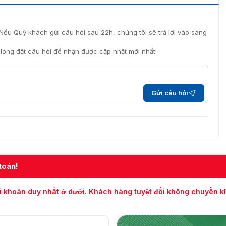
ập IK10, bảo vệ chống sét 6000V và bảo vệ chống điện áp
Nếu Quý khách gửi câu hỏi sau 22h, chúng tôi sẽ trả lời vào sáng
i lòng đặt câu hỏi để nhận được cập nhật mới nhất!
XS-DE/436/T4 chính hãng
era DS-2DP1618ZIXS-DE/436/T4 chính hãng, nhập khẩu
sản phẩm. Chúng tôi cam kết luôn cập nhật giá cả thị
Gửi câu hỏi
 giá tốt nhất.
ng tôi luôn sẵn sàng hỗ trợ và tư vấn cho bạn về sản
hotline: 093.6611.372.
toán!
i khoản duy nhất ở dưới. Khách hàng tuyệt đối không chuyển 