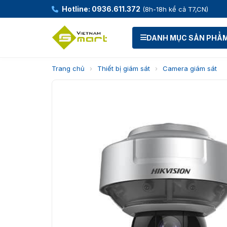
Hotline: 0936.611.372
(8h-18h kể cả T7,CN)
DANH MỤC SẢN PHẨ
Trang chủ
›
Thiết bị giám sát
›
Camera giám sát