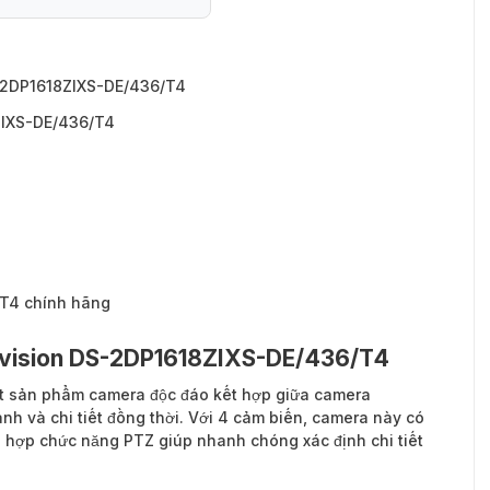
8ZIXS-DE/436/T4
S-2DP1618ZIXS-DE/436/T4
ZIXS-DE/436/T4
/T4 chính hãng
ikvision DS-2DP1618ZIXS-DE/436/T4
t sản phẩm camera độc đáo kết hợp giữa camera
h và chi tiết đồng thời. Với 4 cảm biến, camera này có
h hợp chức năng PTZ giúp nhanh chóng xác định chi tiết