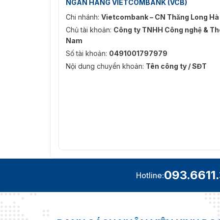
NGÂN HÀNG VIETCOMBANK (VCB)
Chi nhánh:
Vietcombank – CN Thăng Long Hà
Chủ tài khoản:
Công ty TNHH Công nghệ & Thô
Nam
Số tài khoản:
0491001797979
Nội dung chuyển khoản:
Tên công ty / SĐT
093.6611
Hotline: