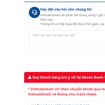
Connect
Hãy đặt câu hỏi cho chúng tôi
Thiết kế chống thấm nước IP66, chịu va đ
VietnamSmart sẽ phản hồi trong vòng 1 giờ. 
chớp
hôm sau.
Thông tin có thể thay đổi theo thời gian, vu
Đại lý phân phối DS-2DP1618ZI
Vietnamsmart
là đơn vị chuyên cung cấp cam
trực tiếp từ Hikvision để đảm bảo chất lượng 
trường, mang đến cho bạn sự lựa chọn với mức
Đội ngũ tư vấn viên giàu kinh nghiệm của chú
phẩm, cũng như giải đáp mọi thắc mắc qua số 
Quý khách hàng lưu ý về tài khoản thanh 
* Vietnamsmart chỉ nhận chuyển khoản qua tà
VietnamSmart sẽ không chịu trách nhiệm.