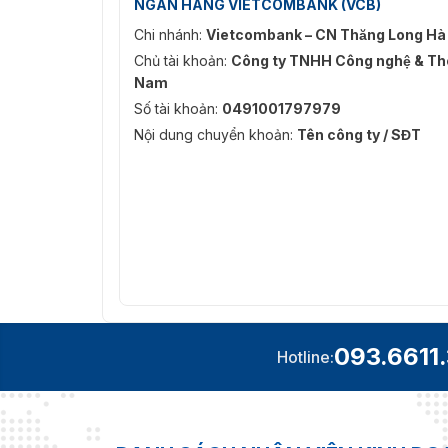
NGÂN HÀNG VIETCOMBANK (VCB)
Chi nhánh:
Vietcombank – CN Thăng Long Hà
Chủ tài khoản:
Công ty TNHH Công nghệ & Thô
Nam
Số tài khoản:
0491001797979
Nội dung chuyển khoản:
Tên công ty / SĐT
093.6611
Hotline: