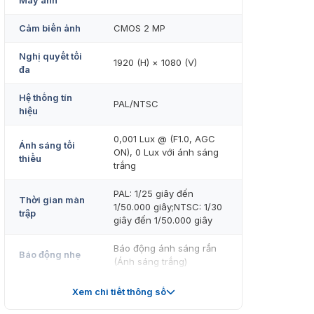
Máy ảnh
Cảm biến ảnh
CMOS 2 MP
Nghị quyết tối
1920 (H) × 1080 (V)
đa
Hệ thống tín
PAL/NTSC
hiệu
0,001 Lux @ (F1.0, AGC
Ánh sáng tối
ON), 0 Lux với ánh sáng
thiểu
trắng
PAL: 1/25 giây đến
Thời gian màn
1/50.000 giây;NTSC: 1/30
trập
giây đến 1/50.000 giây
Báo động ánh sáng rắn
Báo động nhẹ
(Ánh sáng trắng)
Ngày đêm
Hình ảnh màu 24/7
Xem chi tiết thông số