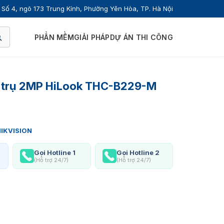
Số 4, ngõ 173 Trung Kính, Phường Yên Hòa, TP. Hà Nội
PHẦN MỀM
GIẢI PHÁP
DỰ ÁN THI CÔNG
 trụ 2MP HiLook THC-B229-M
IKVISION
Gọi Hotline 1
Gọi Hotline 2
(Hỗ trợ 24/7)
(Hỗ trợ 24/7)