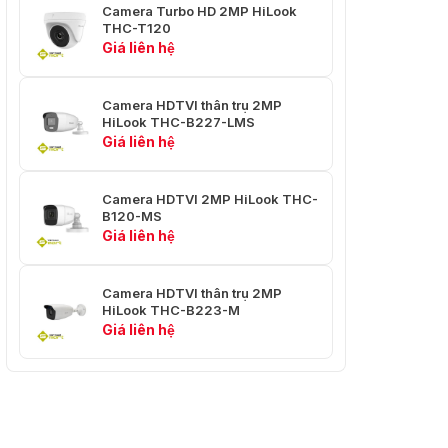
Nâng cao
Camera Turbo HD 2MP HiLook
cầu
THC-T120
Giá liên hệ
Cân bằng
Tự động/Thủ công
trắng
Camera HDTVI thân trụ 2MP
AGC
Hỗ trợ
HiLook THC-B227-LMS
Giá liên hệ
Giao diện
Có thể chuyển đổi
Camera HDTVI 2MP HiLook THC-
Đầu ra video
TVI/AHD/CVI/CVBS
B120-MS
Giá liên hệ
Tổng quan
Ngôn ngữ
Tiếng Anh
Camera HDTVI thân trụ 2MP
HiLook THC-B223-M
Giá liên hệ
Nguồn cấp
12 VDC ±25%, tối đa 4 W
Vật liệu
Kim loại
75,4 mm × 223,25 mm ×
Kích thước
87,3 mm (2,97" × 8,79" ×
3,44")