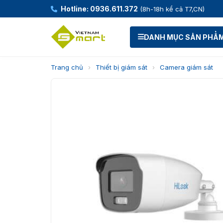
Hotline: 0936.611.372
(8h-18h kể cả T7,CN)
DANH MỤC SẢN PHẨ
Trang chủ
›
Thiết bị giám sát
›
Camera giám sát