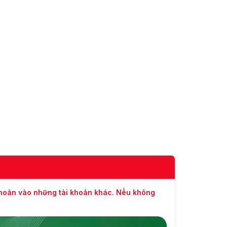
Khối lượng
Xấp xỉ. 560 g (1,23 lb)
-40 °C đến 60 °C (-40 °F
Điều kiện hoạt
đến 140 °F), Độ ẩm: 90%
động
trở xuống (không ngưng
tụ)
Tiêu chuẩn
IP66
bảo vệ
khoản vào những tài khoản khác. Nếu không