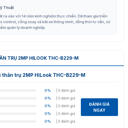
ng và sắc nét
ỹ Thuật
t ra vào với 14 năm kinh nghiệm thực chiến. Đã tham gia triển
control, cổng xoay và bãi xe thông minh, đồng thời tư vấn, xử
 để chụp ảnh ban đêm sáng
mềm quản lý doanh nghiệp.
đổi (TVI/AHD/CVI/CVBS)
B229-M chính hãng, uy tín
ÂN TRỤ 2MP HILOOK THC-B229-M
ều khiển trung tâm tại HCM và Hà Nội, cam kết cung cấp
ôn sẵn sàng hỗ trợ khách hàng với nhiều dịch vụ như
u thân trụ 2MP HiLook THC-B229-M
o trì và sửa chữa, nhằm mang đến trải nghiệm tuyệt vời
0%
| 0 đánh giá
11.372 để nhận được tư vấn và báo giá tốt nhất cho
0%
| 0 đánh giá
ĐÁNH GIÁ
0%
| 0 đánh giá
NGAY
0%
| 0 đánh giá
0%
| 0 đánh giá