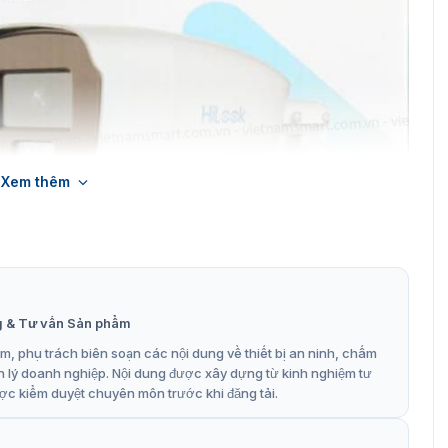
Xem thêm
u thân trụ 2MP HiLook THC-B229-M
iLook THC-B229-M
g & Tư vấn Sản phẩm
ông số kỹ thuật đặc biệt sẽ là một lựa chọn lý tưởng cho
khu vực như văn phòng, cửa hàng, nhà ở và nhiều nơi
, phụ trách biên soạn các nội dung về thiết bị an ninh, chấm
i hoạt động được giám sát một cách an toàn và hiệu quả.
n lý doanh nghiệp. Nội dung được xây dựng từ kinh nghiệm tư
ợc kiểm duyệt chuyên môn trước khi đăng tải.
 2 MP, 1920×1080