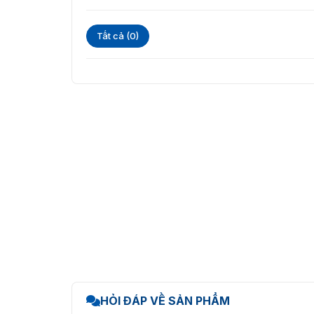
Tất cả (0)
HỎI ĐÁP VỀ SẢN PHẨM