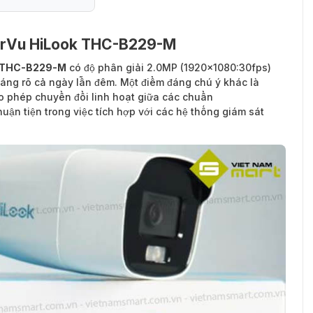
orVu HiLook THC-B229-M
k THC-B229-M
có độ phân giải 2.0MP (1920×1080:30fps)
áng rõ cả ngày lẫn đêm. Một điểm đáng chú ý khác là
ho phép chuyển đổi linh hoạt giữa các chuẩn
huận tiện trong việc tích hợp với các hệ thống giám sát