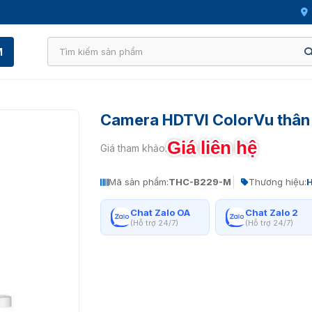
M
Camera HDTVI ColorVu thân
Giá liên hệ
Giá tham khảo:
Mã sản phẩm:
THC-B229-M
Thương hiệu:
H
Chat Zalo OA
Chat Zalo 2
(Hỗ trợ 24/7)
(Hỗ trợ 24/7)