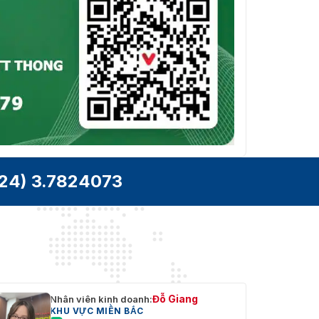
24) 3.7824073
Đỗ Giang
Nhân viên kinh doanh:
KHU VỰC MIỀN BẮC