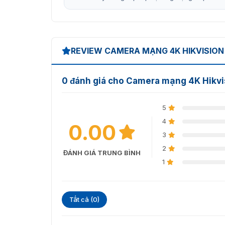
REVIEW CAMERA MẠNG 4K HIKVISION 
0 đánh giá cho Camera mạng 4K Hikv
5
4
0.00
3
2
ĐÁNH GIÁ TRUNG BÌNH
1
Tất cả (0)