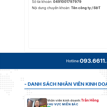
Số tài khoản:
0491001797979
Nội dung chuyển khoản:
Tên công ty / SĐT
093.6611
Hotline:
- DANH SÁCH NHÂN VIÊN KINH D
Trần Hồng
Nhân viên kinh doanh:
KHU VỰC MIỀN BẮC