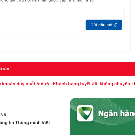
i lòng đặt câu hỏi để nhận được cập nhật mới nhất!
Gửi câu hỏi
toán!
i khoản duy nhất ở dưới. Khách hàng tuyệt đối không chuyển 
 Nội
ng tin Thông minh Việt