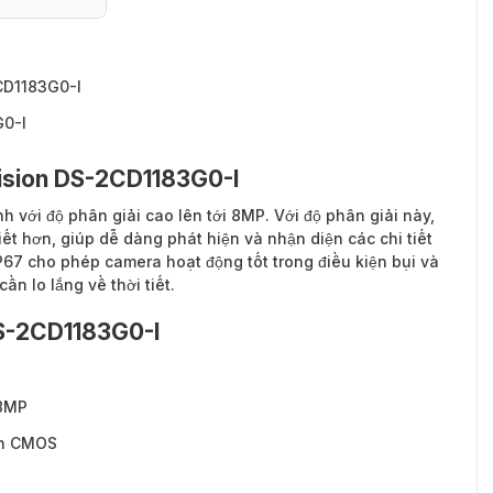
CD1183G0-I
G0-I
ision DS-2CD1183G0-I
h với độ phân giải cao lên tới 8MP. Với độ phân giải này,
ết hơn, giúp dễ dàng phát hiện và nhận diện các chi tiết
67 cho phép camera hoạt động tốt trong điều kiện bụi và
ần lo lắng về thời tiết.
DS-2CD1183G0-I
 8MP
an CMOS