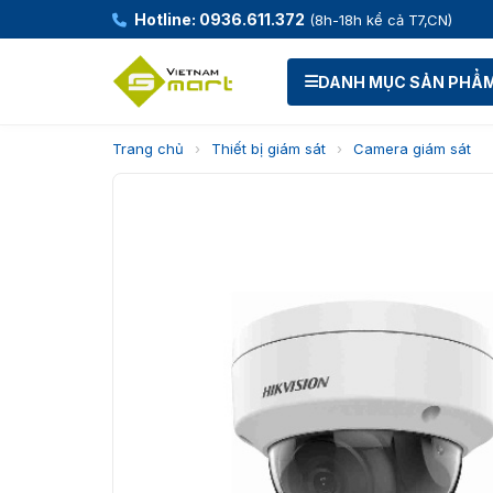
Hotline: 0936.611.372
(8h-18h kể cả T7,CN)
DANH MỤC SẢN PHẨ
Trang chủ
›
Thiết bị giám sát
›
Camera giám sát