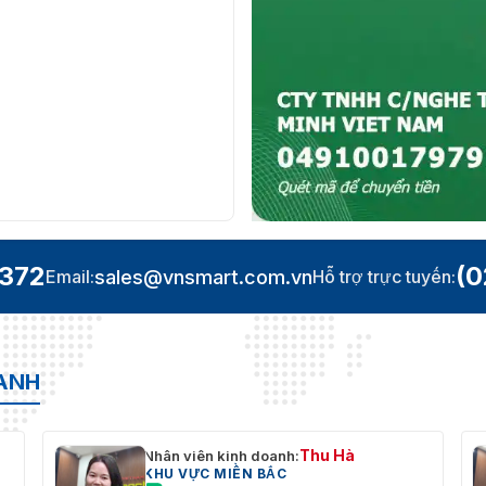
.372
(0
sales@vnsmart.com.vn
Email:
Hỗ trợ trực tuyến:
OANH
Thu Hà
Nhân viên kinh doanh:
KHU VỰC MIỀN BẮC