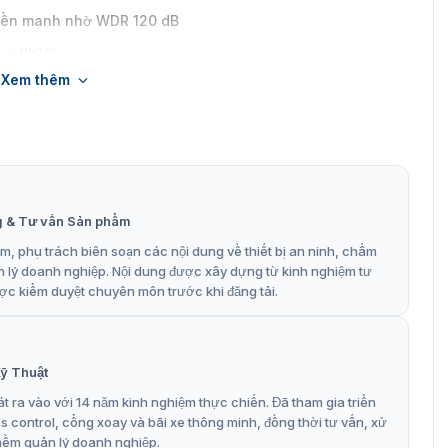
 nền mạnh nhờ WDR 120 dB
i (IK10)
Xem thêm
với phạm vi hồng ngoại xa
g & Tư vấn Sản phẩm
, phụ trách biên soạn các nội dung về thiết bị an ninh, chấm
n lý doanh nghiệp. Nội dung được xây dựng từ kinh nghiệm tư
ợc kiểm duyệt chuyên môn trước khi đăng tải.
ỹ Thuật
t ra vào với 14 năm kinh nghiệm thực chiến. Đã tham gia triển
control, cổng xoay và bãi xe thông minh, đồng thời tư vấn, xử
mềm quản lý doanh nghiệp.