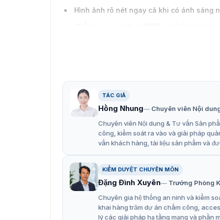
Hình ảnh rõ nét ngay cả khi có ánh sáng
Chống nước và bụi (IP67) và chống phá hoạ
EXIR 2.0: công nghệ hồng ngoại tiên tiến 
TÁC GIẢ
Hồng Nhung
Chuyên viên Nội dun
Chuyên viên Nội dung & Tư vấn Sản phẩm
công, kiểm soát ra vào và giải pháp quả
vấn khách hàng, tài liệu sản phẩm và đư
KIỂM DUYỆT CHUYÊN MÔN
Đặng Đình Xuyên
Trưởng Phòng K
Chuyên gia hệ thống an ninh và kiểm soá
khai hàng trăm dự án chấm công, access 
lý các giải pháp hạ tầng mạng và phần 