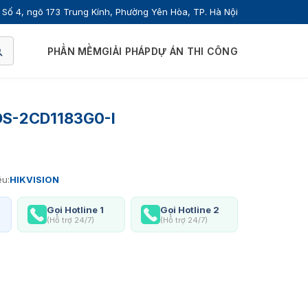
Số 4, ngõ 173 Trung Kính, Phường Yên Hòa, TP. Hà Nội
PHẦN MỀM
GIẢI PHÁP
DỰ ÁN THI CÔNG
DS-2CD1183G0-I
ệu:
HIKVISION
Gọi Hotline 1
Gọi Hotline 2
(Hỗ trợ 24/7)
(Hỗ trợ 24/7)