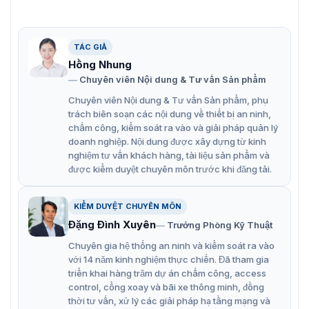
Chống nước và bụi (IP67)
Công nghệ nén H.265+ hiệu quả
TÁC GIẢ
Hỗ trợ lưu trữ trên bo mạch lên đến 256GB (khe cắm
Hồng Nhung
thẻ SD) (Tùy chọn)
Chuyên viên Nội dung & Tư vấn Sản phẩm
Micrô tích hợp cho bảo mật âm thanh thời gian thực
Chuyên viên Nội dung & Tư vấn Sản phẩm, phụ
trách biên soạn các nội dung về thiết bị an ninh,
(Tùy chọn)
chấm công, kiểm soát ra vào và giải pháp quản lý
Phát hiện chuyển động (hỗ trợ kích hoạt báo động
doanh nghiệp. Nội dung được xây dựng từ kinh
nghiệm tư vấn khách hàng, tài liệu sản phẩm và
theo loại mục tiêu cụ thể (người và phương tiện)),
được kiểm duyệt chuyên môn trước khi đăng tải.
cảnh báo giả mạo video, ngoại lệ
KIỂM DUYỆT CHUYÊN MÔN
Đặng Đình Xuyên
Trưởng Phòng Kỹ Thuật
Chuyên gia hệ thống an ninh và kiểm soát ra vào
với 14 năm kinh nghiệm thực chiến. Đã tham gia
triển khai hàng trăm dự án chấm công, access
control, cổng xoay và bãi xe thông minh, đồng
thời tư vấn, xử lý các giải pháp hạ tầng mạng và