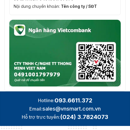
máy chủ (địa chỉ MAC)
Nội dung chuyển khoản:
Tên công ty / SĐT
Client
iVMS-4200, Hik-Connect
Trình
Yêu cầu plug-in để xem trực tiếp: IE 10, IE 11,
duyệt web
Dịch vụ địa phương: Chrome 57.0+, Firefox 52.0
Hình ảnh
Dải động
rộng
WDR kỹ thuật số
(WDR)
SNR
≥ 52 dB
Chuyển
đổi ngày/
Ngày, Đêm, Tự động, Lịch trình
093.6611.372
Hotline:
đêm
sales@vnsmart.com.vn
Email:
Cải tiến
(024) 3.7824073
BLC, HLC, 3D DNR
Hỗ trợ trực tuyến:
hình ảnh