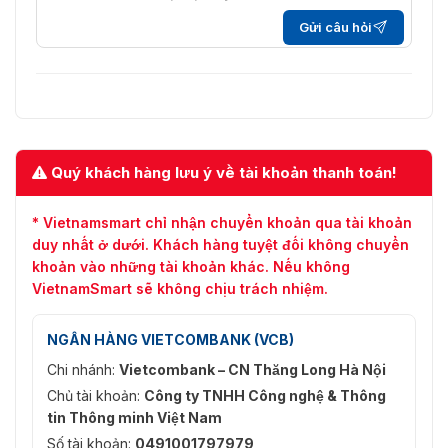
âm thanh
đến 64 Kbps (AAC-LC)
Gửi câu hỏi
Mạng
TCP/IP, ICMP, DHCP, DNS, HTTP, RTP, RTSP, NTP
Giao thức
IGMP, IPv6, UDP, QoS, FTP, SMTP
Xem trực
Quý khách hàng lưu ý về tài khoản thanh toán!
tiếp đồng
Tối đa 6 kênh
thời
* Vietnamsmart chỉ nhận chuyển khoản qua tài khoản
Giao thức mở Open Network Video Interface (Pro
duy nhất ở dưới. Khách hàng tuyệt đối không chuyển
API
S, Profile T, Profile G (chỉ mô hình -U hỗ trợ)), IS
khoản vào những tài khoản khác. Nếu không
SDK
VietnamSmart sẽ không chịu trách nhiệm.
Người
Tối đa 32 người dùng
dùng/máy
3 cấp độ người dùng: quản trị viên, điều hành và
NGÂN HÀNG VIETCOMBANK (VCB)
chủ
người dùng
Chi nhánh:
Vietcombank – CN Thăng Long Hà Nội
Bảo vệ bằng mật khẩu, mật khẩu phức tạp,
Chủ tài khoản:
Công ty TNHH Công nghệ & Thông
watermark, xác thực cơ bản và xác thực digest
tin Thông minh Việt Nam
Bảo mật
HTTP, xác thực WSSE và digest cho Open Netw
Số tài khoản:
0491001797979
Video Interface, nhật ký kiểm tra bảo mật, xác t