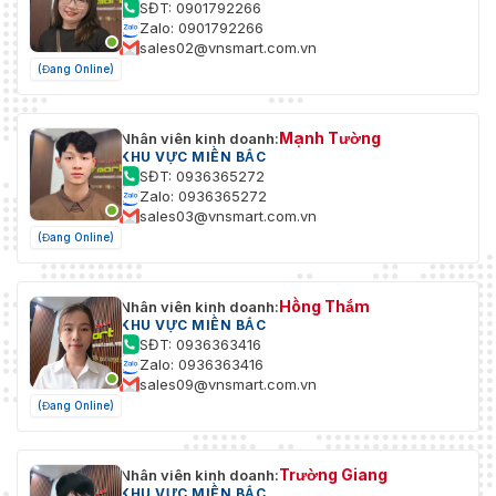
SĐT: 0901792266
Phát hiện chuyển động (hỗ trợ kích hoạt báo độ
Sự kiện
Zalo: 0901792266
theo loại mục tiêu cụ thể (người và phương tiện))
cơ bản
sales02@vnsmart.com.vn
cảnh báo giả mạo video, ngoại lệ
(Đang Online)
Tải lên FTP/thẻ nhớ (-F), thông báo trung tâm g
Liên kết
sát, gửi email, kích hoạt ghi hình (-F), kích hoạt
hình
Mạnh Tường
Nhân viên kinh doanh:
KHU VỰC MIỀN BẮC
SĐT: 0936365272
Chung
Zalo: 0936365272
sales03@vnsmart.com.vn
12 VDC ± 25%, 0.4 A, tối đa 5 W, đầu cắm nguồ
(Đang Online)
Nguồn
đồng trục Ø5.5 mm,
điện
PoE: 802.3af, Lớp 3, 36 V đến 57 V, 0.2 A đến 0.1
tối đa 6.5 W
Hồng Thắm
Nhân viên kinh doanh:
KHU VỰC MIỀN BẮC
Chất liệu
Nắp trước: kim loại, thân: nhựa, giá đỡ: kim loại
SĐT: 0936363416
Zalo: 0936363416
Kích
sales09@vnsmart.com.vn
83.7 mm × 80.7 mm × 205.6 mm (3.3" × 3.2" × 8.
thước
(Đang Online)
Kích
thước
260 mm × 125 mm × 125 mm (10.2" × 4.9" × 4.9")
Trường Giang
Nhân viên kinh doanh:
đóng gói
KHU VỰC MIỀN BẮC