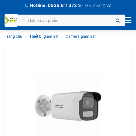
Hotline: 0936.611.372
(8h-18h kể cả T7,CN)
Trang chủ
›
Thiết bị giám sát
›
Camera giám sát