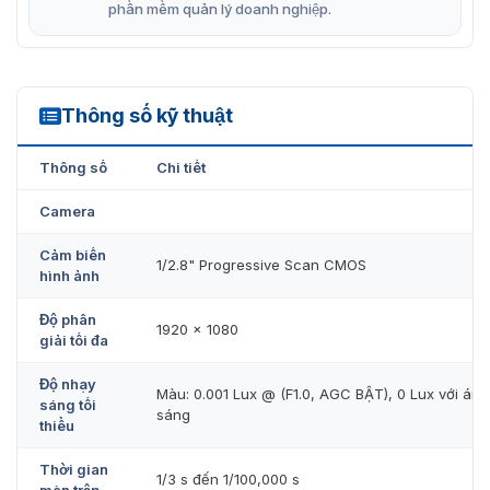
phần mềm quản lý doanh nghiệp.
Thông số kỹ thuật
DS-2CD1T27G2-L(UF)
Thông số
Chi tiết
Camera
Cảm biến
1/2.8" Progressive Scan CMOS
hình ảnh
Độ phân
1920 × 1080
giải tối đa
Độ nhạy
Màu: 0.001 Lux @ (F1.0, AGC BẬT), 0 Lux với ánh
sáng tối
sáng
thiểu
Thời gian
1/3 s đến 1/100,000 s
màn trập