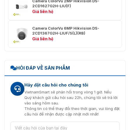
Camera ColorVu 2MP Hikvision DS-
Vùng
2CD1627G2H-LIU(F)
quan tâm
1 vùng cố định cho luồng chính
Giá liên hệ
(ROI)
Âm thanh
Camera ColorVu 6MP Hikvision DS-
2CD1367G2H-LIUF/S(L)(RB)
Loại âm
Giá liên hệ
-U: Âm thanh đơn
thanh
Lọc nhiễu
môi
-U: Có
trường
HỎI ĐÁP VỀ SẢN PHẨM
Tần số lấy
mẫu âm
-U: 8 kHz/16 kHz
Hãy đặt câu hỏi cho chúng tôi
thanh
VietnamSmart sẽ phản hồi trong vòng 1 giờ. Nếu
Quý khách gửi câu hỏi sau 22h, chúng tôi sẽ trả lời
-U:
vào sáng hôm sau.
Nén âm
G.711ulaw/G.711alaw/G.722.1/G.726/MP2L2/PCM
Thông tin có thể thay đổi theo thời gian, vui lòng đặt
thanh
LC
câu hỏi để nhận được cập nhật mới nhất!
-U: 64 Kbps (G.711ulaw)/64 Kbps (G.711alaw)/16 
Tốc độ bit
(G.722.1)/16 Kbps (G.726)/32 đến 160 Kbps (MP2