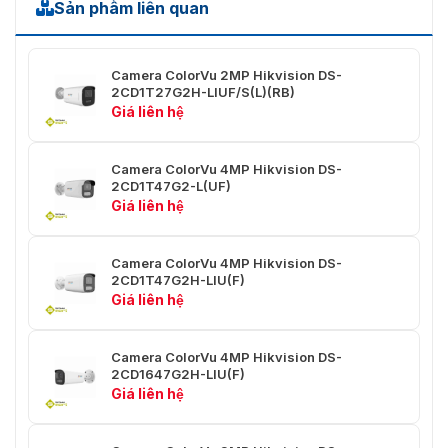
Sản phẩm liên quan
Video
Luồng
50 Hz: 25 fps (1920 × 1080, 1280 × 720)
chính
60 Hz: 30 fps (1920 × 1080, 1280 × 720)
Camera ColorVu 2MP Hikvision DS-
2CD1T27G2H-LIUF/S(L)(RB)
50 Hz: 25 fps (640 × 480, 640 × 360)
Giá liên hệ
Luồng phụ
60 Hz: 30 fps (640 × 480, 640 × 360)
Luồng chính: H.265+/H.265/H.264+/H.264,
Camera ColorVu 4MP Hikvision DS-
Nén video
2CD1T47G2-L(UF)
Luồng phụ: H.265/H.264/MJPEG
Giá liên hệ
Tốc độ bit
32 Kbps đến 8 Mbps
video
Camera ColorVu 4MP Hikvision DS-
2CD1T47G2H-LIU(F)
Loại
Baseline Profile, Main Profile, High Profile
Giá liên hệ
H.264
Loại
Main Profile
Camera ColorVu 4MP Hikvision DS-
H.265
2CD1647G2H-LIU(F)
Giá liên hệ
Kiểm soát
CBR, VBR
tốc độ bit