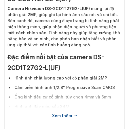
Camera Hikvision DS-2CD1T27G2-L(UF)
mang lại độ
phân giải 2MP, giúp ghi lại hình ảnh sắc nét và chi tiết.
Bên cạnh đó, camera cũng được trang bị tính năng phát
hiện thông minh, giúp nhận diện người và phương tiện
một cách chính xác. Tính năng này giúp tăng cường khả
năng bảo vệ an ninh, cho phép bạn nhận biết và phản
ứng kịp thời với các tình huống đáng ngờ.
Đặc điểm nổi bật của camera DS-
2CD1T27G2-L(UF)
Hình ảnh chất lượng cao với độ phân giải 2MP
Cảm biến hình ảnh 1/2.8″ Progressive Scan CMOS
Ống kính tiêu cự cố định, tùy chọn 4mm và 6mm
Hình ảnh đầy màu sắc 24/7
Xem thêm
Hỗ trợ phát hiện con người và xe cộ
Hỗ trợ ánh sáng trắng, phạm vi tối đa 50m