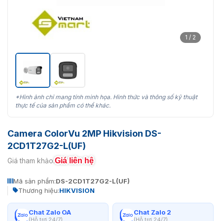
1 / 2
*Hình ảnh chỉ mang tính minh họa. Hình thức và thông số kỹ thuật
thực tế của sản phẩm có thể khác.
Camera ColorVu 2MP Hikvision DS-
2CD1T27G2-L(UF)
Giá liên hệ
Giá tham khảo:
Mã sản phẩm:
DS-2CD1T27G2-L(UF)
Thương hiệu:
HIKVISION
Chat Zalo OA
Chat Zalo 2
(Hỗ trợ 24/7)
(Hỗ trợ 24/7)