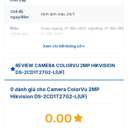
Chế độ
Hình ảnh màu 24/7
ngày/đêm
Điều
Xoay ngang: 0° đến 360°, nghiêng: 0° đến 180°, 
chỉnh góc
0° đến 360°
Ống kính
Xem chi tiết thông số
Loại ống
Ống kính tiêu cự cố định, tùy chọn 4 và 6 mm
kính
REVIEW CAMERA COLORVU 2MP HIKVISION
DS-2CD1T27G2-L(UF)
Tiêu cự &
4 mm, FOV ngang: 83°, FOV dọc: 44°, FOV chéo:
FOV
6 mm, FOV ngang: 54°, FOV dọc: 30°, FOV chéo:
0 đánh giá cho Camera ColorVu 2MP
Ngàm ống
M12
kính
Hikvision DS-2CD1T27G2-L(UF)
Loại khẩu
Cố định
độ
0.00
Khẩu độ
F1.0