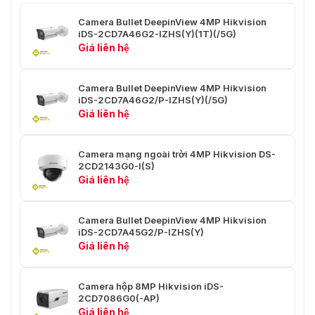
Nén Video
phụ: H.265/H.264/MJPEG; Luồng
thứ ba: H.265/H.264
Camera Bullet DeepinView 4MP Hikvision
iDS-2CD7A46G2-IZHS(Y)(1T)(/5G)
Bit Rate Video
32 Kbps đến 16 Mbps
Giá liên hệ
Loại H.264
Main Profile/High Profile
Camera Bullet DeepinView 4MP Hikvision
iDS-2CD7A46G2/P-IZHS(Y)(/5G)
Loại H.265
Main Profile
Giá liên hệ
H.264+
Hỗ trợ luồng chính
Camera mạng ngoài trời 4MP Hikvision DS-
H.265+
Hỗ trợ luồng chính
2CD2143G0-I(S)
Giá liên hệ
Lập Trình Video Có
Thể Mở Rộng
H.264 và H.265
(SVC)
Camera Bullet DeepinView 4MP Hikvision
iDS-2CD7A45G2/P-IZHS(Y)
Mạng
Giá liên hệ
Xem Trực Tiếp
Lên đến 6 kênh
Đồng Thời
Camera hộp 8MP Hikvision iDS-
2CD7086G0(-AP)
Giá liên hệ
ONVIF (PROFILE S, PROFILE G,