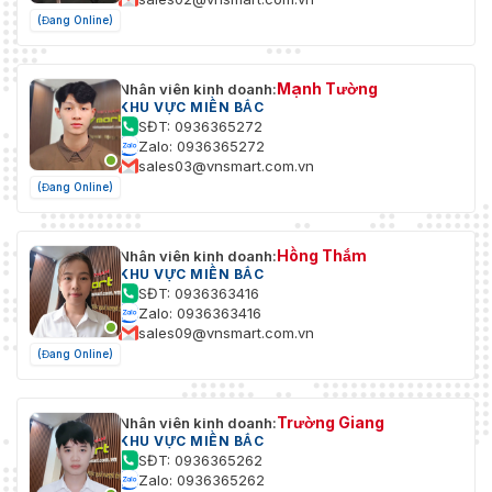
(Đang Online)
32 ngôn ngữ: Tiếng Anh, Nga,
Estonia, Bulgaria, Hungary, Hy
Lạp, Đức, Ý, Séc, Slovakia, Pháp,
Ba Lan, Hà Lan, Bồ Đào Nha, Tây
Mạnh Tường
Nhân viên kinh doanh:
Ban Nha, Romania, Đan Mạch,
KHU VỰC MIỀN BẮC
Ngôn Ngữ Web
SĐT: 0936365272
Thụy Điển, Na Uy, Phần Lan,
Client
Zalo: 0936365272
Croatia, Slovenia, Serbia, Thổ
sales03@vnsmart.com.vn
Nhĩ Kỳ, Hàn Quốc, Trung Quốc
(Đang Online)
(Truyền thống), Thái Lan, Việt
Nam, Nhật Bản, Latvia, Litva, Bồ
Đào Nha (Brazil)
Hồng Thắm
Nhân viên kinh doanh:
KHU VỰC MIỀN BẮC
Chống nhấp nháy, ba luồng, nhịp
SĐT: 0936363416
tim, gương, mặt nạ quyền riêng
Chức Năng Chung
Zalo: 0936363416
tư, đặt lại mật khẩu qua email,
sales09@vnsmart.com.vn
đếm pixel, nghe HTTP
(Đang Online)
Nhiệt độ: -40°C đến +60°C
Điều Kiện Khởi
(-40°F đến +140°F), Độ ẩm: 10%
Động và Hoạt Động
Trường Giang
Nhân viên kinh doanh:
đến 90% (không ngưng tụ)
KHU VỰC MIỀN BẮC
SĐT: 0936365262
Tiêu Chuẩn IP
IP67
Zalo: 0936365262