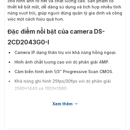
cho hình ảnh rõ nét và chất lượng cao. Sản phẩm có
thiết kế bắt mắt, dễ dàng sử dụng và tích hợp nhiều tính
năng vượt trội, giúp người dùng quản lý gia đình và công
việc một cách hiệu quả hơn.
Đặc điểm nổi bật của camera DS-
2CD2043G0-I
Camera IP dạng thân trụ với khả năng hồng ngoại.
Hình ảnh chất lượng cao với độ phân giải 4MP.
Cảm biến hình ảnh 1/3″ Progressive Scan CMOS.
Khả năng ghi hình 25fps/30fps với độ phân giải
2560×1440 và 1920×1080.
Hỗ trợ chuẩn nén video H.265+/H.265/H.264/MJPEG.
Xem thêm
Hình ảnh rõ nét ngay cả khi có ánh sáng ngược
mạnh nhờ công nghệ WDR thực 120 dB.
Chống nước và bụi (IP67).