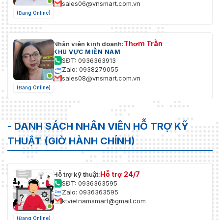
sales06@vnsmart.com.vn
Vật Liệu
Vỏ nhựa
(Đang Online)
Công Suất Tiêu
Công suất tiêu thụ tối đa: 7.5W
Thụ
Thơm Trần
Nhân viên kinh doanh:
KHU VỰC MIỀN NAM
Nguồn Cấp
12V DC ±25%, PoE (802.3af)
SĐT: 0936363913
Zalo: 0938279055
Kích Thước
135 × 98.4 × 90.1 mm
sales08@vnsmart.com.vn
(Đang Online)
Trọng Lượng
650 g
Tiêu chuẩn
CE, FCC, RoHS
- DANH SÁCH NHÂN VIÊN HỖ TRỢ KỸ
Phụ Kiện Đi Kèm
Hướng dẫn sử dụng, tấm lắp đặt
THUẬT (GIỜ HÀNH CHÍNH)
Hỗ trợ 24/7
Hỗ trợ kỹ thuật:
SĐT: 0936363595
Zalo: 0936363595
ktvietnamsmart@gmail.com
(Đang Online)