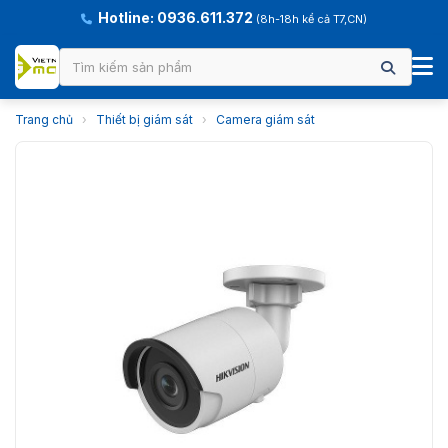
Hotline: 0936.611.372
(8h-18h kể cả T7,CN)
Trang chủ
›
Thiết bị giám sát
›
Camera giám sát