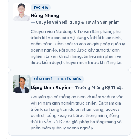
Thiết kế cấu trúc chắc chắn với vật liệu hoàn toàn
TÁC GIẢ
bằng kim loại.
Hồng Nhung
Tích hợp đèn LED hồng ngoại EXIR 2.0 thông minh
Chuyên viên Nội dung & Tư vấn Sản phẩm
cho khả năng nhìn đêm lên đến 30m.
Chuyên viên Nội dung & Tư vấn Sản phẩm, phụ
trách biên soạn các nội dung về thiết bị an ninh,
Bao gồm 3 tính năng VCA, hỗ trợ 3 luồng dữ liệu, 3D
chấm công, kiểm soát ra vào và giải pháp quản lý
DNR và ICR.
doanh nghiệp. Nội dung được xây dựng từ kinh
nghiệm tư vấn khách hàng, tài liệu sản phẩm và
Hỗ trợ dịch vụ đám mây HIK-Connect.
được kiểm duyệt chuyên môn trước khi đăng tải.
Có khe cắm thẻ nhớ SD/SDHC/SDXC.
KIỂM DUYỆT CHUYÊN MÔN
Đặng Đình Xuyên
Trưởng Phòng Kỹ Thuật
Chuyên gia hệ thống an ninh và kiểm soát ra vào
với 14 năm kinh nghiệm thực chiến. Đã tham gia
triển khai hàng trăm dự án chấm công, access
control, cổng xoay và bãi xe thông minh, đồng
thời tư vấn, xử lý các giải pháp hạ tầng mạng và
phần mềm quản lý doanh nghiệp.