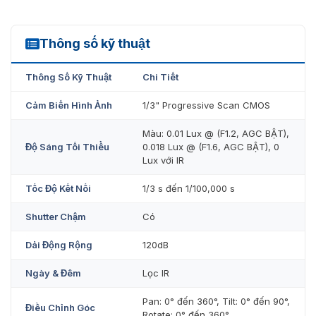
Thông số kỹ thuật
DS-2CD2043G0-I
Thông Số Kỹ Thuật
Chi Tiết
Cảm Biến Hình Ảnh
1/3" Progressive Scan CMOS
Màu: 0.01 Lux @ (F1.2, AGC BẬT),
Độ Sáng Tối Thiểu
0.018 Lux @ (F1.6, AGC BẬT), 0
Lux với IR
Tốc Độ Kết Nối
1/3 s đến 1/100,000 s
Shutter Chậm
Có
Dải Động Rộng
120dB
Ngày & Đêm
Lọc IR
Pan: 0° đến 360°, Tilt: 0° đến 90°,
Điều Chỉnh Góc
Rotate: 0° đến 360°