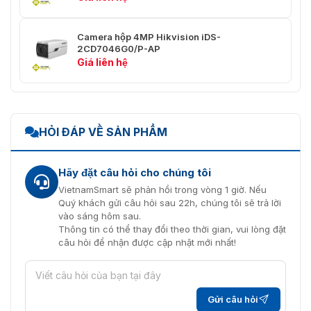
API
PROFILE T), ISAPI, SDK, Ehome
Camera hộp 4MP Hikvision iDS-
TCP/IP, UDP, ICMP, HTTP,
2CD7046G0/P-AP
HTTPS, FTP, DHCP, DNS, DDNS,
Giá liên hệ
RTP, RTSP, RTCP, PPPoE, NTP,
Giao Thức
UPnP, SMTP, SNMP, IGMP, 802.1X,
QoS, IPv6, Bonjour, SSL/TLS,
WebSocket, WebSockets
HỎI ĐÁP VỀ SẢN PHẨM
Lên đến 32 người dùng, 3 cấp
Người Dùng/Chủ
độ: Quản trị viên, Người vận hành
Sở Hữu
và Người dùng
Hãy đặt câu hỏi cho chúng tôi
Bảo vệ mật khẩu, mật khẩu phức
VietnamSmart sẽ phản hồi trong vòng 1 giờ. Nếu
tạp, mã hóa HTTPS, xác thực
Quý khách gửi câu hỏi sau 22h, chúng tôi sẽ trả lời
802.1X (EAP-TLS 1.2, EAP-LEAP,
vào sáng hôm sau.
EAP-MD5), watermark, bộ lọc địa
Thông tin có thể thay đổi theo thời gian, vui lòng đặt
Bảo Mật
chỉ IP, xác thực cơ bản và phân
câu hỏi để nhận được cập nhật mới nhất!
tích cho HTTP/HTTPS, WSSE và
xác thực phân tích cho ONVIF,
TLS1.2
Gửi câu hỏi
Hỗ trợ thẻ Micro SD/SDHC/SDXC