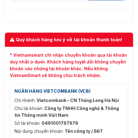
Lưu Trữ Mạng
(128G), lưu trữ cục bộ và NAS
(NFS, SMB/CIFS), ANR
iVMS-4200, Hik-Connect, Hik-
Khách Hàng
Central
Quý khách hàng lưu ý về tài khoản thanh toán!
Trực tiếp yêu cầu plug-in: IE8+;
Xem trực tiếp không yêu cầu
plug-in: Chrome 57.0+, Firefox
Trình Duyệt Web
* Vietnamsmart chỉ nhận chuyển khoản qua tài khoản
52.0+, Safari 11+; Dịch vụ địa
duy nhất ở dưới. Khách hàng tuyệt đối không chuyển
phương: Chrome 41.0+, Firefox
khoản vào những tài khoản khác. Nếu không
30.0+
VietnamSmart sẽ không chịu trách nhiệm.
Phát hiện chuyển động, báo
Kích Hoạt Cảnh
động gian lận video, ngắt kết nối
NGÂN HÀNG VIETCOMBANK (VCB)
Báo
mạng, xung đột địa chỉ IP, đăng
nhập trái phép, HDD đầy, lỗi HDD
Chi nhánh:
Vietcombank – CN Thăng Long Hà Nội
Chủ tài khoản:
Công ty TNHH Công nghệ & Thông
Hình Ảnh
tin Thông minh Việt Nam
Số tài khoản:
0491001797979
Chuyển Đổi Ngày/
Ngày/Night/Tự động/Lịch trình
Đêm
Nội dung chuyển khoản:
Tên công ty / SĐT