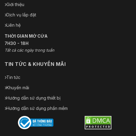
Giới thiệu
2015, KN 35: 2015)
Dịch vụ lắp đặt
UL 62368-1,
Tiêu
CB: IEC 62368-1: 2014+A11,
Liên hệ
chuẩn
CE-LVD: EN 62368-1: 2014/A11: 2017,
Tiêu chuẩn: IEC/EN 60950-1
THỜI GIAN MỞ CỬA
7H30 - 18H
Môi
CE-RoHS (2011/65/EU); WEEE (2012/19/EU); Reac
Tất cả các ngày trong tuần
trường
định (EC) số 1907/2006)
TIN TỨC & KHUYẾN MÃI
Sự bảo vệ
IP67 (IEC 60529-2013), IK10 (IEC 62262:2002)
Tin tức
Khuyến mãi
Hướng dẫn sử dụng thiết bị
Hướng dẫn sử dụng phần mềm