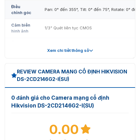
Điều
Pan: 0° đến 355°, Tilt: 0° đến 75°, Rotate: 0° đế
chỉnh góc
Cảm biến
1/3" Quét liên tục CMOS
hình ảnh
Ống kính
Xem chi tiết thông số
Loại ống
Ống kính tiêu cự cố định, tùy chọn 2.8, 4 và 6 
kính
REVIEW CAMERA MẠNG CỐ ĐỊNH HIKVISION
Độ dài
2,8 mm, FOV ngang 103°, FOV dọc 55°, FOV ché
DS-2CD2146G2-I(SU)
tiêu cự &
mm, FOV ngang 83°, FOV dọc 45°, FOV chéo 98
FOV
FOV ngang 53°, FOV dọc 28°, FOV chéo 62°
0 đánh giá cho Camera mạng cố định
Ngàm ống
M12
kính
Hikvision DS-2CD2146G2-I(SU)
Loại mống
Đã sửa
mắt
0.00
Khẩu độ
F1.4