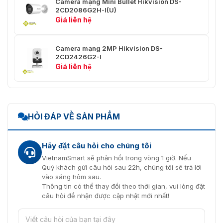
Camera mạng Mini Bullet Hikvision DS-
video
2CD2086G2H-I(U)
Giá liên hệ
Loại
Hồ sơ cơ sở, Hồ sơ chính, Hồ sơ cao
H.264
Camera mạng 2MP Hikvision DS-
Loại
2CD2426G2-I
Hồ sơ chính
H.265
Giá liên hệ
Kiểm soát
CBR, VBR
tốc độ bit
Mã hóa
HỎI ĐÁP VỀ SẢN PHẨM
video có
thể mở
Mã hóa H.264 và H.265
rộng
Hãy đặt câu hỏi cho chúng tôi
(SVC)
VietnamSmart sẽ phản hồi trong vòng 1 giờ. Nếu
Quý khách gửi câu hỏi sau 22h, chúng tôi sẽ trả lời
Khu vực
vào sáng hôm sau.
quan tâm
1 vùng cố định cho dòng chính và dòng phụ
Thông tin có thể thay đổi theo thời gian, vui lòng đặt
(ROI)
câu hỏi để nhận được cập nhật mới nhất!
Âm thanh