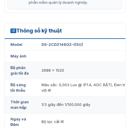
phần mềm quản lý doanh nghiệp.
Thông số kỹ thuật
DS-2CD2146G2-I(SU)
Model
DS-2CD2146G2-I(SU)
Máy ảnh
Độ phân
2688 × 1520
giải tối đa
Độ sáng
Màu sắc: 0,003 Lux @ (F1.4, AGC BẬT), Đen trắn
tối thiểu
với IR
Thời gian
1/3 giây đến 1/100.000 giây
màn trập
Ngày và
Bộ lọc cắt IR
Đêm