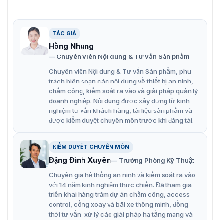
Tập trung vào phân loại mục tiêu là con người và
phương tiện dựa trên học sâu
Micrô tích hợp cho chế độ bảo mật tự động theo thời
TÁC GIẢ
gian thực (-SU)
Hồng Nhung
Chuyên viên Nội dung & Tư vấn Sản phẩm
Chống nước và bụi (IP67) và chống phá hoại (IK10)
Chuyên viên Nội dung & Tư vấn Sản phẩm, phụ
trách biên soạn các nội dung về thiết bị an ninh,
chấm công, kiểm soát ra vào và giải pháp quản lý
doanh nghiệp. Nội dung được xây dựng từ kinh
nghiệm tư vấn khách hàng, tài liệu sản phẩm và
được kiểm duyệt chuyên môn trước khi đăng tải.
KIỂM DUYỆT CHUYÊN MÔN
Đặng Đình Xuyên
Trưởng Phòng Kỹ Thuật
Chuyên gia hệ thống an ninh và kiểm soát ra vào
với 14 năm kinh nghiệm thực chiến. Đã tham gia
triển khai hàng trăm dự án chấm công, access
control, cổng xoay và bãi xe thông minh, đồng
thời tư vấn, xử lý các giải pháp hạ tầng mạng và