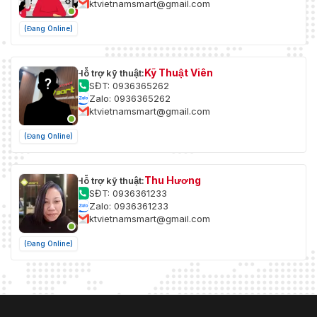
ktvietnamsmart@gmail.com
cơ bản
phương tiện), báo động phá hoại video, ngoại lệ
(Đang Online)
Phát hiện vượt ranh giới, phát hiện xâm nhập, ph
Sự kiện
xâm nhập khu vực, phát hiện thoát khỏi khu vực 
thông
kích hoạt báo động theo các loại mục tiêu được 
Kỹ Thuật Viên
Hỗ trợ kỹ thuật:
minh
(con người và phương tiện))
SĐT: 0936365262
Zalo: 0936365262
Tải lên NAS/thẻ nhớ/FTP, thông báo cho trung t
ktvietnamsmart@gmail.com
Liên kết
sát, kích hoạt ghi âm, kích hoạt chụp ảnh, gửi em
báo bằng âm thanh
(Đang Online)
Chức
năng học
Chụp khuôn mặt: Đúng
Thu Hương
Hỗ trợ kỹ thuật:
sâu
SĐT: 0936361233
Zalo: 0936361233
ktvietnamsmart@gmail.com
Vượt qua ranh giới, xâm nhập, vào vùng, ra khỏi
Bảo vệ
Hỗ trợ kích hoạt báo động theo các loại mục tiê
chu vi
(Đang Online)
định (con người và xe cộ)
Tổng quan
12 VDC ± 25%, 0,4 A, tối đa 5 W, phích cắm ng
Nguồn
trục Ø5,5 mm, bảo vệ phân cực ngược PoE: 802.