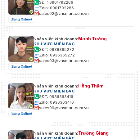
SĐT: 0901792266
Cài đặt
nét, độ khuếch đại, cân bằng trắng,
Zalo: 0901792266
hình ảnh
có thể điều chỉnh bằng phần mềm máy khách ho
sales02@vnsmart.com.vn
duyệt web
(Đang Online)
Chuyển
đổi Ngày/
Ngày, Đêm, Tự động, Lịch trình
Mạnh Tường
Nhân viên kinh doanh:
Đêm
KHU VỰC MIỀN BẮC
SĐT: 0936365272
Dải động
Zalo: 0936365272
rộng
120 dB
sales03@vnsmart.com.vn
(WDR)
(Đang Online)
SNR
≥ 52dB
Hồng Thắm
Nhân viên kinh doanh:
Cải thiện
BLC, HLC, DNR 3D
KHU VỰC MIỀN BẮC
hình ảnh
SĐT: 0936363416
Zalo: 0936363416
Mặt nạ
sales09@vnsmart.com.vn
Đúng
riêng tư
(Đang Online)
Giao diện
Trường Giang
Nhân viên kinh doanh:
Giao diện
KHU VỰC MIỀN BẮC