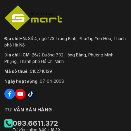
cấp
3, 36 V đến 57 V, 0,20 A đến 0,15 A, tối đa 6,5 ​​
Kích
Ø121,4 mm × 92,2 mm (Ø4,8" × 3,6")
thước
Kích
Địa chỉ HN:
Số 4, ngõ 173 Trung Kính, Phường Yên Hòa, Thành
thước gói
150 mm × 150 mm × 141 mm (5,9" × 5,9" × 5,6")
phố Hà Nội
hàng
Địa chỉ HCM:
26/2 Đường 702 Hồng Bàng, Phường Minh
Trọng
Xấp xỉ 580 g (1,3 lb.)
Phụng, Thành phố Hồ Chí Minh
lượng
Mã số thuế:
0102710129
Với Trọng
lượng Gói
Xấp xỉ 820 g (1,8 lb.)
Ngày hoạt động:
07-04-2008
hàng
Điều kiện
-30 °C đến 60 °C (-22 °F đến 140 °F). Độ ẩm 95
lưu trữ
xuống (không ngưng tụ)
TƯ VẤN BÁN HÀNG
Điều kiện
khởi động
-30 °C đến 60 °C (-22 °F đến 140 °F). Độ ẩm 95
093.6611.372
và vận
xuống (không ngưng tụ)
Tư vấn online 8:00 - 18:30
hành