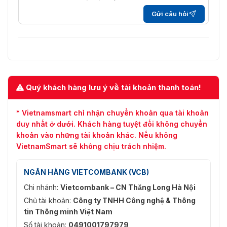
-S:
Nén âm
Gửi câu hỏi
G.711ulaw/G.711alaw/G.722.1/G.726/MP2L2/PC
thanh
LC
-S: 64 Kbps (G.711ulaw/G.711alaw)/16 Kbps (G.722
Tốc độ bit
Kbps (G.726)/32 đến 192 Kbps (MP2L2)/8 đến 3
âm thanh
(MP3)/16 đến 64 Kbps (AAC-LC)
Tỷ lệ lấy
Quý khách hàng lưu ý về tài khoản thanh toán!
mẫu âm
-S: 8 kHz/16 kHz/32 kHz/44,1 kHz/48 kHz
thanh
* Vietnamsmart chỉ nhận chuyển khoản qua tài khoản
duy nhất ở dưới. Khách hàng tuyệt đối không chuyển
Lọc tiếng
ồn môi
-S: Vâng
khoản vào những tài khoản khác. Nếu không
trường
VietnamSmart sẽ không chịu trách nhiệm.
Mạng
NGÂN HÀNG VIETCOMBANK (VCB)
TCP/IP, ICMP, HTTP, HTTPS, FTP, DHCP, DNS, D
Chi nhánh:
Vietcombank – CN Thăng Long Hà Nội
RTSP, NTP, UPnP, SMTP, IGMP, 802.1X, QoS, IPv4,
Giao thức
Chủ tài khoản:
Công ty TNHH Công nghệ & Thông
UDP, Bonjour, SSL/TLS, PPPoE, SNMP, ARP, WebS
tin Thông minh Việt Nam
WebSockets
Số tài khoản:
0491001797979