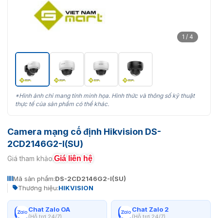
1 / 4
*Hình ảnh chỉ mang tính minh họa. Hình thức và thông số kỹ thuật
thực tế của sản phẩm có thể khác.
Camera mạng cố định Hikvision DS-
2CD2146G2-I(SU)
Giá liên hệ
Giá tham khảo:
Mã sản phẩm:
DS-2CD2146G2-I(SU)
Thương hiệu:
HIKVISION
Chat Zalo OA
Chat Zalo 2
(Hỗ trợ 24/7)
(Hỗ trợ 24/7)