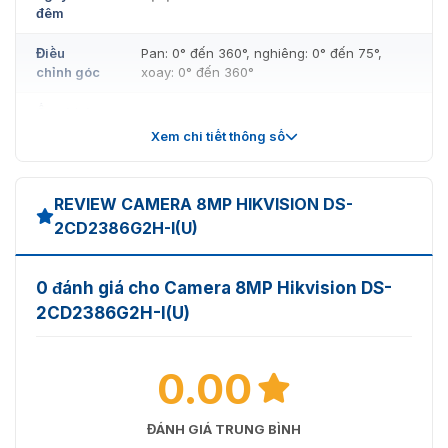
đêm
Điều
Pan: 0° đến 360°, nghiêng: 0° đến 75°,
chỉnh góc
xoay: 0° đến 360°
Ống kính
Xem chi tiết thông số
Loại ống
Ống kính tiêu cự cố định, tùy chọn 2.8 mm
kính
và 4 mm
REVIEW CAMERA 8MP HIKVISION DS-
2.8 mm: FOV ngang 108.8°, FOV dọc 56.4°,
2CD2386G2H-I(U)
Tiêu cự &
FOV chéo 134.3%
FOV
4 mm: FOV ngang 93.3°, FOV dọc 47.2°,
FOV chéo 114.2%
0 đánh giá cho Camera 8MP Hikvision DS-
Đế gắn
2CD2386G2H-I(U)
M16
ống kính
Loại iris
Cố định
0.00
Khẩu độ
F1.0
ĐÁNH GIÁ TRUNG BÌNH
Độ sâu
2.8 mm: 3.3 m đến ∞