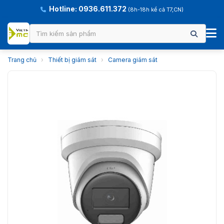
Hotline: 0936.611.372
(8h-18h kể cả T7,CN)
Trang chủ
›
Thiết bị giám sát
›
Camera giám sát