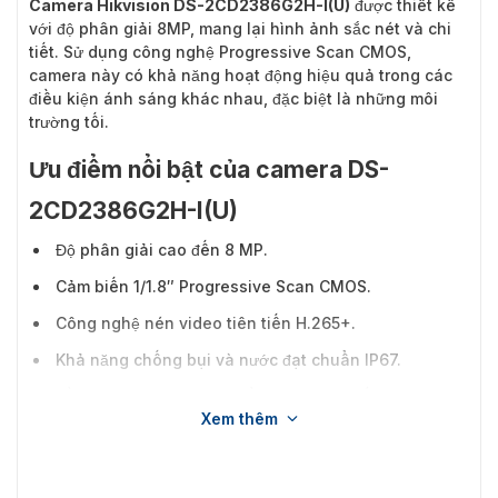
Camera Hikvision DS-2CD2386G2H-I(U)
được thiết kế
với độ phân giải 8MP, mang lại hình ảnh sắc nét và chi
tiết. Sử dụng công nghệ Progressive Scan CMOS,
camera này có khả năng hoạt động hiệu quả trong các
điều kiện ánh sáng khác nhau, đặc biệt là những môi
trường tối.
Ưu điểm nổi bật của camera DS-
2CD2386G2H-I(U)
Độ phân giải cao đến 8 MP.
Cảm biến 1/1.8″ Progressive Scan CMOS.
Công nghệ nén video tiên tiến H.265+.
Khả năng chống bụi và nước đạt chuẩn IP67.
Tầm quan sát ban đêm hồng ngoại xa đến 30m.
Xem thêm
Ống kính cố định với hai tùy chọn tiêu cự: 2.8 mm và
4 mm.
Công nghệ Powered by Darkfighter giúp ghi hình rõ