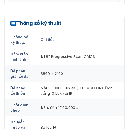
Thông số kỹ thuật
DS-2CD2386G2H-I(U)
Thông số
Chi tiết
kỹ thuật
Cảm biến
1/1.8" Progressive Scan CMOS
hình ảnh
Độ phân
3840 × 2160
giải tối đa
Độ sáng
Màu: 0.0008 Lux @ (F1.0, AGC ON), Đen
tối thiểu
trắng: 0 Lux với IR
Thời gian
1/3 s đến 1/100,000 s
chụp
Chuyển
ngày và
Bộ lọc IR