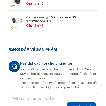
Giá liên hệ
Luồng chính: H.265/H.264/H.264+/H.265+
Luồng phụ: H.265/H.264/MJPEG
Nén
Camera mạng 6MP Hikvision DS-
Luồng thứ ba: H.265/H.264
video
2CD2067G2-L(U)
Luồng thứ ba chỉ hỗ trợ dưới một số cài đặt
Giá liên hệ
nhất định.
Tốc độ bit
32 Kbps đến 16 Mbps
video
HỎI ĐÁP VỀ SẢN PHẨM
Loại
Baseline Profile, Main Profile, High Profile
H.264
Hãy đặt câu hỏi cho chúng tôi
Loại
Main Profile
H.265
VietnamSmart sẽ phản hồi trong vòng 1 giờ. Nếu
Quý khách gửi câu hỏi sau 22h, chúng tôi sẽ trả lời
Kiểm soát
vào sáng hôm sau.
CBR, VBR
tốc độ bit
Thông tin có thể thay đổi theo thời gian, vui lòng đặt
câu hỏi để nhận được cập nhật mới nhất!
Mã hóa
video có
H.264 và H.265
khả năng
mở rộng