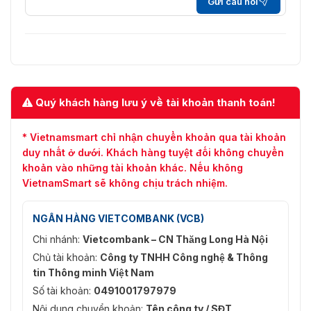
Gửi câu hỏi
Khu vực
1 khu vực cố định cho luồng chính và luồng
quan tâm
phụ
(ROI)
Âm thanh
Quý khách hàng lưu ý về tài khoản thanh toán!
-U:
Nén âm
G.711/G.722.1/G.726/MP2L2/PCM/MP3/AAC-
thanh
LC
* Vietnamsmart chỉ nhận chuyển khoản qua tài khoản
duy nhất ở dưới. Khách hàng tuyệt đối không chuyển
-U: 64 Kbps (G.711ulaw/G.711alaw)/16 Kbps
khoản vào những tài khoản khác. Nếu không
Tốc độ bit
(G.722.1)/16 Kbps (G.726)/16 Kbps đến 64
VietnamSmart sẽ không chịu trách nhiệm.
âm thanh
Kbps (AAC-LC)/32 đến 192 Kbps (MP2L2)/8
đến 320 Kbps (MP3)
NGÂN HÀNG VIETCOMBANK (VCB)
Tần số
Chi nhánh:
Vietcombank – CN Thăng Long Hà Nội
lấy mẫu
-U: 8 kHz/16 kHz/32 kHz/44.1 kHz/48 kHz
âm thanh
Chủ tài khoản:
Công ty TNHH Công nghệ & Thông
tin Thông minh Việt Nam
Lọc tiếng
Số tài khoản:
0491001797979
ồn môi
-U: Có
Nội dung chuyển khoản:
Tên công ty / SĐT
trường