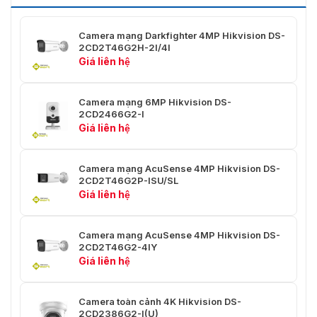
850 nm
sóng IR
Camera mạng Darkfighter 4MP Hikvision DS-
Video
2CD2T46G2H-2I/4I
Giá liên hệ
50 Hz:
25 fps (3840 × 2160, 3200 × 1800, 2688 ×
1520, 1920 × 1080, 1280 × 720)
Camera mạng 6MP Hikvision DS-
Luồng
60 Hz:
2CD2466G2-I
chính
24 fps (3840 × 2160)
Giá liên hệ
30 fps (3200 × 1800, 2688 × 1520, 1920 ×
1080, 1280 × 720)
Camera mạng AcuSense 4MP Hikvision DS-
50 Hz: 25 fps (1280 × 720, 640 × 480, 640
2CD2T46G2P-ISU/SL
Luồng
× 360)
Giá liên hệ
phụ
60 Hz: 30 fps (1280 × 720, 640 × 480, 640
× 360)
Camera mạng AcuSense 4MP Hikvision DS-
2CD2T46G2-4IY
50 Hz: 10 fps (1920 × 1080, 1280 × 720, 640
Giá liên hệ
× 480, 640 × 360)
Luồng thứ
60 Hz: 10 fps (1920 × 1080, 1280 × 720, 640
ba
× 480, 640 × 360)
Luồng thứ ba chỉ hỗ trợ dưới một số cài đặt
Camera toàn cảnh 4K Hikvision DS-
2CD2386G2-I(U)
nhất định.