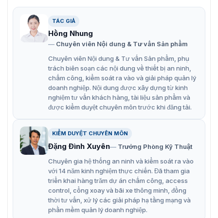
ràng trong điều kiện ánh sáng yếu.
TÁC GIẢ
Công nghệ WDR (Wide Dynamic Range) với khả năng
Hồng Nhung
chống chói lên tới 120 dB.
Chuyên viên Nội dung & Tư vấn Sản phẩm
Tính năng nhận diện và phân loại đối tượng (người,
Chuyên viên Nội dung & Tư vấn Sản phẩm, phụ
phương tiện) dựa trên công nghệ học sâu.
trách biên soạn các nội dung về thiết bị an ninh,
chấm công, kiểm soát ra vào và giải pháp quản lý
Phiên bản -U được tích hợp microphone, hỗ trợ ghi
doanh nghiệp. Nội dung được xây dựng từ kinh
và truyền tải âm thanh.
nghiệm tư vấn khách hàng, tài liệu sản phẩm và
được kiểm duyệt chuyên môn trước khi đăng tải.
Khe cắm thẻ nhớ hỗ trợ Micro SD/SDHC/SDXC dung
lượng tối đa 256 GB.
KIỂM DUYỆT CHUYÊN MÔN
Đặng Đình Xuyên
Trưởng Phòng Kỹ Thuật
Chuyên gia hệ thống an ninh và kiểm soát ra vào
với 14 năm kinh nghiệm thực chiến. Đã tham gia
triển khai hàng trăm dự án chấm công, access
control, cổng xoay và bãi xe thông minh, đồng
thời tư vấn, xử lý các giải pháp hạ tầng mạng và
phần mềm quản lý doanh nghiệp.