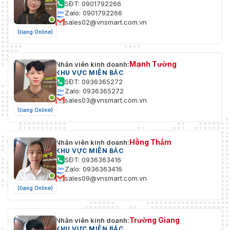
SĐT: 0901792266
iVMS-4200, Hik-Connect, Hik-Central
hàng
Zalo: 0901792266
sales02@vnsmart.com.vn
Trình
(Đang Online)
duyệt
Cần có plugin để xem trực tiếp: IE 10+, IE 11,
web
Mạnh Tường
Nhân viên kinh doanh:
Không cần plugin để xem trực tiếp: Chrome
KHU VỰC MIỀN BẮC
57.0+, Firefox 52.0+,
SĐT: 0936365272
Zalo: 0936365272
sales03@vnsmart.com.vn
Dịch vụ địa phương: Chrome 57.0+, Firefox
52.0+
(Đang Online)
Hình ảnh
Hồng Thắm
Nhân viên kinh doanh:
KHU VỰC MIỀN BẮC
Dải động
SĐT: 0936363416
rộng
120 dB
Zalo: 0936363416
(WDR)
sales09@vnsmart.com.vn
(Đang Online)
Tín hiệu
nhiễu
≥ 52 dB
(SNR)
Trường Giang
Nhân viên kinh doanh:
KHU VỰC MIỀN BẮC