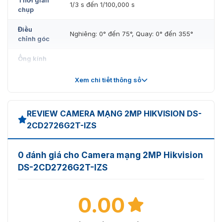
1/3 s đến 1/100,000 s
chụp
Điều
Nghiêng: 0° đến 75°, Quay: 0° đến 355°
chỉnh góc
Ống kính
2.8 đến 12 mm, FOV ngang 113° đến 31°,
Xem chi tiết thông số
Tiêu cự &
FOV dọc 58° đến 18°, FOV chéo 138° đến
FOV
36°
REVIEW CAMERA MẠNG 2MP HIKVISION DS-
Loại ống
Ống kính varifocal, ống kính motorized, 2.8
2CD2726G2T-IZS
kính
đến 12 mm
Khẩu độ
F1.4
0 đánh giá cho Camera mạng 2MP Hikvision
Gắn ống
DS-2CD2726G2T-IZS
Ø14
kính
Độ sâu
0.00
0.5 m đến ∞
trường