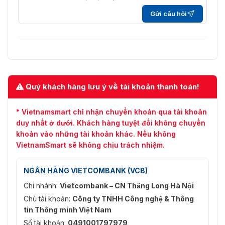
H.264 và H.265
thể mở
Gửi câu hỏi
rộng
Khu vực
1 khu vực cố định cho luồng chính và luồng
quan tâm
phụ
(ROI)
Âm thanh
Quý khách hàng lưu ý về tài khoản thanh toán!
Lọc tiếng
ồn môi
Có
* Vietnamsmart chỉ nhận chuyển khoản qua tài khoản
trường
duy nhất ở dưới. Khách hàng tuyệt đối không chuyển
khoản vào những tài khoản khác. Nếu không
Tần số
VietnamSmart sẽ không chịu trách nhiệm.
lấy mẫu
8 kHz/16 kHz/32 kHz/44.1 kHz/48 kHz
âm thanh
NGÂN HÀNG VIETCOMBANK (VCB)
Nén âm
G.711/G.722.1/G.726/MP2L2/PCM/MP3/AAC-
Chi nhánh:
Vietcombank – CN Thăng Long Hà Nội
thanh
LC
Chủ tài khoản:
Công ty TNHH Công nghệ & Thông
64 Kbps (G.711ulaw/G.711alaw)/16 Kbps
tin Thông minh Việt Nam
Tốc độ bit
(G.722.1)/16 Kbps (G.726)/32 đến 192 Kbps
Số tài khoản:
0491001797979
âm thanh
(MP2L2)/8 đến 320 Kbps (MP3)/16 đến 64