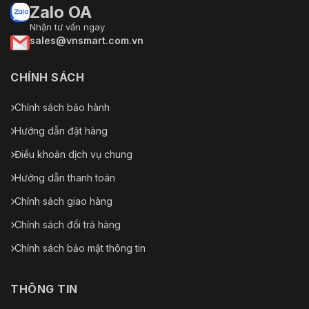
Zalo OA
Chất liệu
Vỏ nhựa + kim loại
Nhận tư vấn ngay
sales@vnsmart.com.vn
Kích
259.9 × 95.6 × 90.4 mm
thước
CHÍNH SÁCH
Khối
1.2 kg
lượng
Chính sách bảo hành
Phân loại
Hướng dẫn đặt hàng
IP67 (có lớp chống thấm nước)
IP
Điều khoản dịch vụ chung
Chống va
IK10 (bảo vệ chống va đập cao)
Hướng dẫn thanh toán
đập
Chính sách giao hàng
Chứng
CE, FCC, UL, RoHS
nhận
Chính sách đổi trả hàng
Chính sách bảo mật thông tin
Tham gia mạng thông minh, hỗ trợ phần
Mở rộng
mềm phân tích thông minh và điều khiển từ
xa
THÔNG TIN