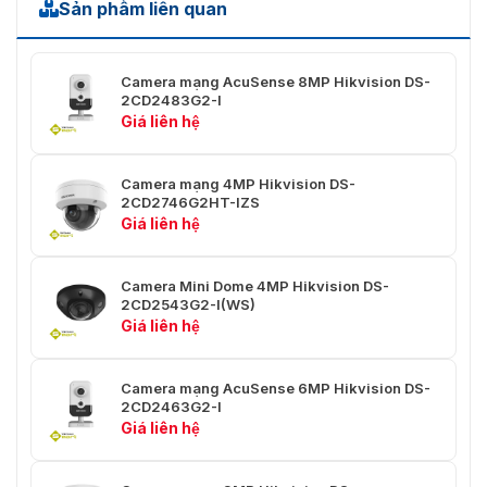
Sản phẩm liên quan
thông
minh
Loại ánh
Camera mạng AcuSense 8MP Hikvision DS-
sáng bổ
IR
2CD2483G2-I
sung
Giá liên hệ
Video
Camera mạng 4MP Hikvision DS-
Luồng
2CD2746G2HT-IZS
50 Hz: 25 fps (1920 × 1080, 1280 × 720)
chính
Giá liên hệ
60 Hz: 30 fps (1920 × 1080, 1280 × 720)
Camera Mini Dome 4MP Hikvision DS-
2CD2543G2-I(WS)
Luồng
50 Hz: 25 fps (640 × 480, 640 × 360)
Giá liên hệ
phụ
60 Hz: 30 fps (640 × 480, 640 × 360)
Camera mạng AcuSense 6MP Hikvision DS-
2CD2463G2-I
Luồng thứ
50 Hz: 10 fps (1920 × 1080, 1280 × 720, 640
Giá liên hệ
ba
× 480, 640 × 360)
60 Hz: 10 fps (1920 × 1080, 1280 × 720, 640