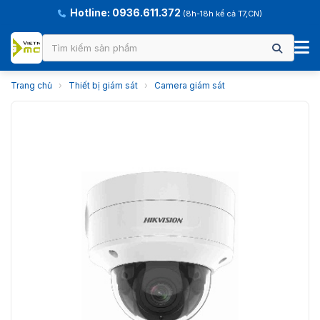
Hotline: 0936.611.372
(8h-18h kể cả T7,CN)
Trang chủ
›
Thiết bị giám sát
›
Camera giám sát