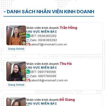
dùng/Chủ
Lên đến 32 người dùng
nhà
- DANH SÁCH NHÂN VIÊN KINH DOANH
3 cấp độ người dùng: quản trị viên, điều
hành viên và người dùng
Trần Hồng
Nhân viên kinh doanh:
Bảo vệ mật khẩu, mật khẩu phức tạp, mã
KHU VỰC MIỀN BẮC
hóa HTTPS, xác thực 802.1X (EAP-TLS,
SĐT: 0936365292
EAP-LEAP, EAP-MD5), watermark, bộ lọc địa
Zalo: 0936365292
chỉ IP, xác thực cơ bản và chi tiết cho
sales01@vnsmart.com.vn
Bảo mật
HTTP/HTTPS, WSSE và xác thực chi tiết
(Đang Online)
cho Open Network Video Interface,
RTP/RTSP qua HTTPS, cài đặt thời gian hết
hiệu lực, nhật ký kiểm tra bảo mật, TLS 1.3,
Thu Hà
Nhân viên kinh doanh:
xác thực chủ nhà (địa chỉ MAC)
KHU VỰC MIỀN BẮC
SĐT: 0901790099
Lưu trữ
NAS (NFS, SMB/CIFS), Tự động bổ sung
Zalo: 0901790099
mạng
mạng (ANR),
sales04@vnsmart.com.vn
(Đang Online)
Cùng với thẻ nhớ Hikvision cao cấp, mã
hóa thẻ nhớ và phát hiện sức khỏe được
hỗ trợ.
Đỗ Giang
Nhân viên kinh doanh:
KHU VỰC MIỀN BẮC
Khách