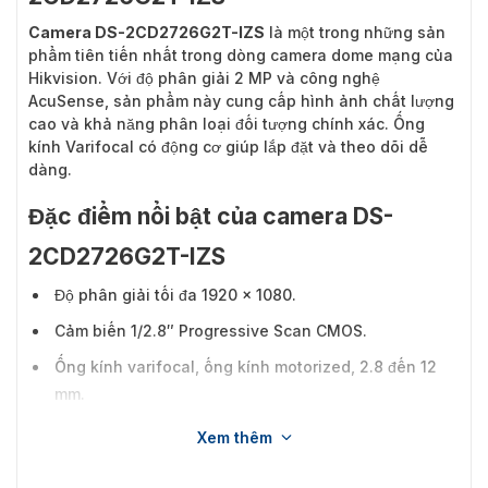
Camera DS-2CD2726G2T-IZS
là một trong những sản
phẩm tiên tiến nhất trong dòng camera dome mạng của
Hikvision. Với độ phân giải 2 MP và công nghệ
AcuSense, sản phẩm này cung cấp hình ảnh chất lượng
cao và khả năng phân loại đối tượng chính xác. Ống
kính Varifocal có động cơ giúp lắp đặt và theo dõi dễ
dàng.
Đặc điểm nổi bật của camera DS-
2CD2726G2T-IZS
Độ phân giải tối đa 1920 × 1080.
Cảm biến 1/2.8″ Progressive Scan CMOS.
Ống kính varifocal, ống kính motorized, 2.8 đến 12
mm.
Hiệu suất ánh sáng yếu tuyệt vời với công nghệ
Xem thêm
DarkFighter.