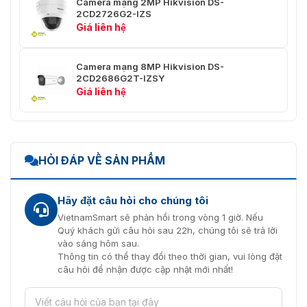
Camera mạng 2MP Hikvision DS-
× 480, 640 × 360)
2CD2726G2-IZS
Giá liên hệ
Nén
Luồng chính: H.265/H.264/H.264+/H.265+,
video
Camera mạng 8MP Hikvision DS-
Luồng phụ: H.265/H.264/MJPEG,
2CD2686G2T-IZSY
Giá liên hệ
Luồng thứ ba: H.265/H.264
Tốc độ bit
32 Kbps đến 8 Mbps
video
HỎI ĐÁP VỀ SẢN PHẨM
Loại
Baseline Profile, Main Profile, High Profile
H.264
Hãy đặt câu hỏi cho chúng tôi
Loại
VietnamSmart sẽ phản hồi trong vòng 1 giờ. Nếu
Main Profile
H.265
Quý khách gửi câu hỏi sau 22h, chúng tôi sẽ trả lời
vào sáng hôm sau.
Kiểm soát
Thông tin có thể thay đổi theo thời gian, vui lòng đặt
CBR, VBR
tốc độ bit
câu hỏi để nhận được cập nhật mới nhất!
Mã hóa
video có