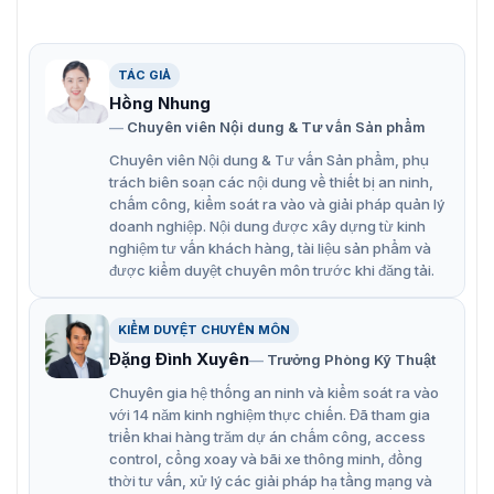
Công nghệ nén H.265+ hiệu quả.
Phạm vi hồng ngoại lên tới 40m.
TÁC GIẢ
Hình ảnh rõ nét ngay cả khi có ánh sáng ngược
Hồng Nhung
mạnh nhờ công nghệ WDR thực 120 dB.
Chuyên viên Nội dung & Tư vấn Sản phẩm
Tập trung vào phân loại con người và phương tiện
Chuyên viên Nội dung & Tư vấn Sản phẩm, phụ
dựa trên học sâu.
trách biên soạn các nội dung về thiết bị an ninh,
chấm công, kiểm soát ra vào và giải pháp quản lý
Giao diện âm thanh và báo động có sẵn.
doanh nghiệp. Nội dung được xây dựng từ kinh
Chống nước và bụi (IP67) và chống phá hoại (IK10).
nghiệm tư vấn khách hàng, tài liệu sản phẩm và
được kiểm duyệt chuyên môn trước khi đăng tải.
Cổng thẻ nhớ tích hợp, hỗ trợ thẻ
microSD/microSDHC/microSDXC, tối đa 256 GB.
KIỂM DUYỆT CHUYÊN MÔN
Phát hiện chuyển động (hỗ trợ kích hoạt báo động
Đặng Đình Xuyên
Trưởng Phòng Kỹ Thuật
bởi các loại mục tiêu xác định (người và xe)), báo
Chuyên gia hệ thống an ninh và kiểm soát ra vào
động phá hoại video, ngoại lệ.
với 14 năm kinh nghiệm thực chiến. Đã tham gia
triển khai hàng trăm dự án chấm công, access
control, cổng xoay và bãi xe thông minh, đồng
thời tư vấn, xử lý các giải pháp hạ tầng mạng và