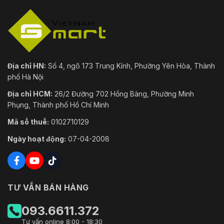
ngoại lệ
Tải xuống hình ảnh/video khi có sự kiện,
báo động chuyển tiếp, báo động qua
Liên kết
email, báo cáo đã xác minh, ghi vào thẻ
nhớ, ghi mạng
Địa chỉ HN:
Số 4, ngõ 173 Trung Kính, Phường Yên Hòa, Thành
Hệ thống
phố Hà Nội
Năng
DC 12 V ± 25%, 3.5 W (điện áp cao nhất: 6
Địa chỉ HCM:
26/2 Đường 702 Hồng Bàng, Phường Minh
lượng
W)
Phụng, Thành phố Hồ Chí Minh
Tiêu thụ
Mã số thuế:
0102710129
năng
lượng
4.4 W
Ngày hoạt động:
07-04-2008
(nếu IR
sáng)
Nhiệt độ
-40 °C đến +60 °C
TƯ VẤN BÁN HÀNG
làm việc
Độ ẩm
093.6611.372
10% đến 90% (không ngưng tụ)
làm việc
Tư vấn online 8:00 - 18:30