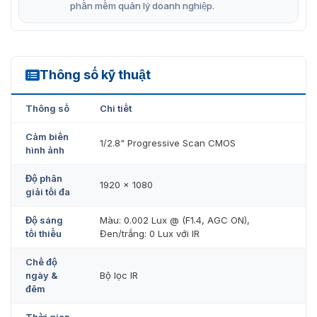
phần mềm quản lý doanh nghiệp.
Thông số kỹ thuật
DS-2CD2726G2T-IZS
Thông số
Chi tiết
Cảm biến
1/2.8" Progressive Scan CMOS
hình ảnh
Độ phân
1920 × 1080
giải tối đa
Độ sáng
Màu: 0.002 Lux @ (F1.4, AGC ON),
tối thiểu
Đen/trắng: 0 Lux với IR
Chế độ
ngày &
Bộ lọc IR
đêm
Thời gian