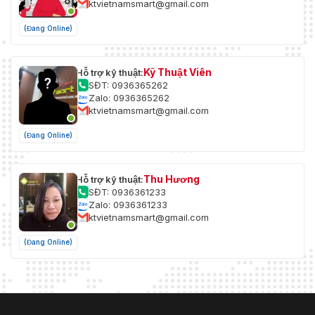
ktvietnamsmart@gmail.com
Chống
(Đang Online)
Thấm
IP67
Nước
Kỹ Thuật Viên
Hỗ trợ kỹ thuật:
Chống Va
IK10
SĐT: 0936365262
Đập
Zalo: 0936365262
ktvietnamsmart@gmail.com
(Đang Online)
Thu Hương
Hỗ trợ kỹ thuật:
SĐT: 0936361233
Zalo: 0936361233
ktvietnamsmart@gmail.com
(Đang Online)