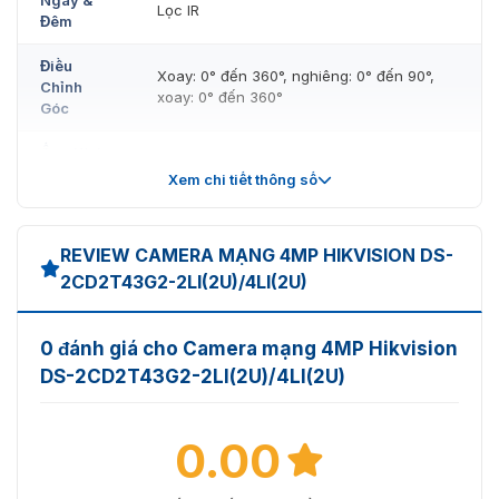
Lọc IR
Đêm
Điều
Xoay: 0° đến 360°, nghiêng: 0° đến 90°,
Chỉnh
xoay: 0° đến 360°
Góc
Ống Kính
Xem chi tiết thông số
Loại Ống
Ống kính cố định, có tùy chọn 2.8 mm, 4
Kính
mm và 6 mm
REVIEW CAMERA MẠNG 4MP HIKVISION DS-
2.8 mm: FOV ngang 104°, FOV dọc 57°, FOV
2CD2T43G2-2LI(2U)/4LI(2U)
chéo 122°
Tiêu Cự &
4 mm: FOV ngang 84°, FOV dọc 45°, FOV
FOV
chéo 100°
0 đánh giá cho Camera mạng 4MP Hikvision
6 mm: FOV ngang 52°, FOV dọc 28°, FOV
chéo 61°
DS-2CD2T43G2-2LI(2U)/4LI(2U)
Gắn Ống
M12
Kính
0.00
Loại Iris
Cố định