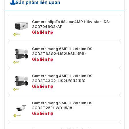
Thông
Có
Sản phẩm liên quan
Minh
Bước
850 nm
Camera hộp đa tiêu cự 4MP Hikvision iDS-
Sóng IR
2CD7046G2-AP
Giá liên hệ
Video
50 Hz: 25 fps (2688 × 1520, 1920 × 1080,
Camera mạng 6MP Hikvision DS-
Luồng
1280 × 720)
2CD2T63G2-LIS2U/S(L)(RB)
Chính
60 Hz: 30 fps (2688 × 1520, 1920 × 1080,
Giá liên hệ
1280 × 720)
50 Hz: 25 fps (1280 × 720, 640 × 480, 640
Camera mạng 4MP Hikvision DS-
Luồng
× 360)
2CD2T43G2-LIS2U/S(L)(RB)
Phụ
60 Hz: 30 fps (1280 × 720, 640 × 480, 640
Giá liên hệ
× 360)
50 Hz: 10 fps (1920 × 1080, 1280 × 720, 640
Camera mạng 2MP Hikvision DS-
2CD2T25FHWD-I5/I8
× 480, 640 × 360)
Giá liên hệ
Luồng
60 Hz: 10 fps (1920 × 1080, 1280 × 720, 640
Thứ Ba
× 480, 640 × 360)
*Luồng thứ ba được hỗ trợ dưới một số cài