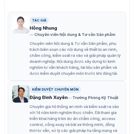
sung khác nhau, giúp cải thiện khả năng quan sát
vào ban đêm.
-2U: Tích hợp micro kép dạng mảng để đảm bảo an
TÁC GIẢ
ninh âm thanh chất lượng cao theo thời gian thực.
Hồng Nhung
Chuyên viên Nội dung & Tư vấn Sản phẩm
Hình ảnh rõ nét ngay cả khi có ánh sáng ngược
mạnh nhờ công nghệ WDR thực 120 dB.
Chuyên viên Nội dung & Tư vấn Sản phẩm, phụ
trách biên soạn các nội dung về thiết bị an ninh,
Công nghệ nén H.265+ hiệu quả.
chấm công, kiểm soát ra vào và giải pháp quản lý
doanh nghiệp. Nội dung được xây dựng từ kinh
Chống nước và bụi (IP67) và chống phá hoại (IK10).
nghiệm tư vấn khách hàng, tài liệu sản phẩm và
được kiểm duyệt chuyên môn trước khi đăng tải.
KIỂM DUYỆT CHUYÊN MÔN
Đặng Đình Xuyên
Trưởng Phòng Kỹ Thuật
Chuyên gia hệ thống an ninh và kiểm soát ra vào
với 14 năm kinh nghiệm thực chiến. Đã tham gia
triển khai hàng trăm dự án chấm công, access
control, cổng xoay và bãi xe thông minh, đồng
thời tư vấn, xử lý các giải pháp hạ tầng mạng và