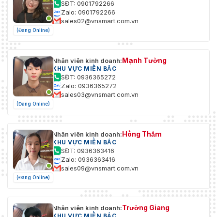
80+, Edge 89+, Safari 13+
SĐT: 0901792266
Zalo: 0901792266
Hình Ảnh
sales02@vnsmart.com.vn
(Đang Online)
Chuyển
Đổi Tham
Có
Số Hình
Mạnh Tường
Nhân viên kinh doanh:
Ảnh
KHU VỰC MIỀN BẮC
SĐT: 0936365272
Zalo: 0936365272
Chuyển
sales03@vnsmart.com.vn
Đổi Ngày/
Ngày, Đêm, Tự động, Lịch trình
(Đang Online)
Đêm
Dải Động
Hồng Thắm
Rộng
120 dB
Nhân viên kinh doanh:
KHU VỰC MIỀN BẮC
(WDR)
SĐT: 0936363416
Zalo: 0936363416
Tỷ Lệ Tín
sales09@vnsmart.com.vn
Hiệu/
≥ 52 dB
(Đang Online)
Nhiễu
(SNR)
Trường Giang
Nhân viên kinh doanh:
Cải Tiến
BLC, HLC, 3D DNR
KHU VỰC MIỀN BẮC