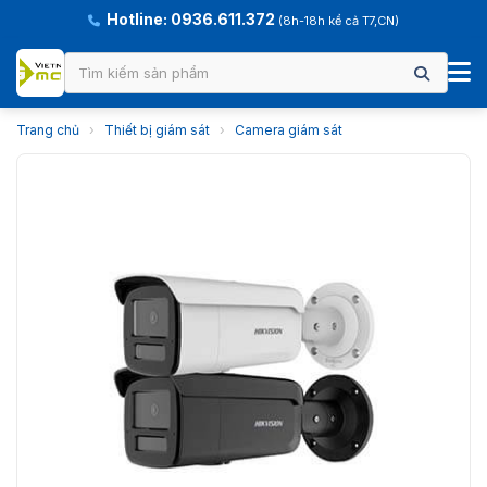
Hotline: 0936.611.372
(8h-18h kể cả T7,CN)
Trang chủ
›
Thiết bị giám sát
›
Camera giám sát