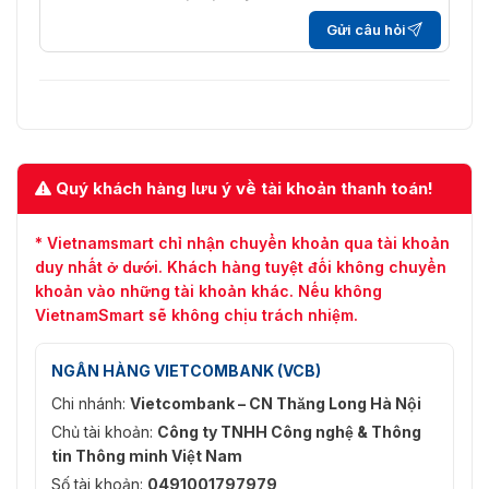
Kiểm Soát
CBR, VBR
Bitrate
Gửi câu hỏi
Khu Vực
1 vùng cố định cho luồng chính và luồng
Quan
phụ
Tâm (ROI)
Cắt Mục
Có
Tiêu
Quý khách hàng lưu ý về tài khoản thanh toán!
Âm
Thanh
* Vietnamsmart chỉ nhận chuyển khoản qua tài khoản
duy nhất ở dưới. Khách hàng tuyệt đối không chuyển
- Mô hình -2LI2U và -4LI2U:
khoản vào những tài khoản khác. Nếu không
Nén Âm
G.711/G.722.1/G.726/MP2L2/PCM/MP3/AAC-
Thanh
VietnamSmart sẽ không chịu trách nhiệm.
LC
- Mô hình -2LI2U và -4LI2U: 64 Kbps
NGÂN HÀNG VIETCOMBANK (VCB)
Bitrate
(G.711ulaw/G.711alaw)/16 Kbps (G.722.1)/16
Chi nhánh:
Vietcombank – CN Thăng Long Hà Nội
Âm
Kbps (G.726)/32 đến 160 Kbps (MP2L2)/8
Thanh
đến 320 Kbps (MP3)/16 đến 64 Kbps (AAC-
Chủ tài khoản:
Công ty TNHH Công nghệ & Thông
LC)
tin Thông minh Việt Nam
Số tài khoản:
0491001797979