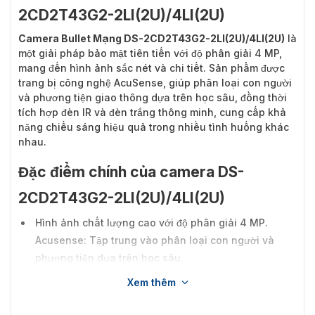
2CD2T43G2-2LI(2U)/4LI(2U)
Camera Bullet Mạng DS-2CD2T43G2-2LI(2U)/4LI(2U)
là
một giải pháp bảo mật tiên tiến với độ phân giải 4 MP,
mang đến hình ảnh sắc nét và chi tiết. Sản phẩm được
trang bị công nghệ AcuSense, giúp phân loại con người
và phương tiện giao thông dựa trên học sâu, đồng thời
tích hợp đèn IR và đèn trắng thông minh, cung cấp khả
năng chiếu sáng hiệu quả trong nhiều tình huống khác
nhau.
Đặc điểm chính của camera DS-
2CD2T43G2-2LI(2U)/4LI(2U)
Hình ảnh chất lượng cao với độ phân giải 4 MP.
Acusense: Tập trung vào phân loại con người và
phương tiện dựa trên học sâu.
Smart Hybrid Light: Tích hợp giữa đèn hồng ngoại và
Xem thêm
đèn trắng, camera cung cấp 4 chế độ chiếu sáng bổ