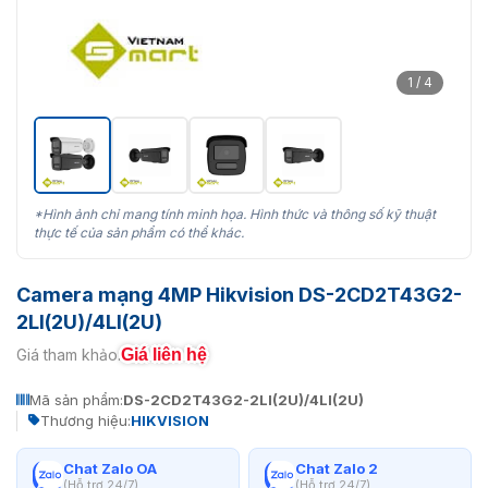
1 / 4
*Hình ảnh chỉ mang tính minh họa. Hình thức và thông số kỹ thuật
thực tế của sản phẩm có thể khác.
Camera mạng 4MP Hikvision DS-2CD2T43G2-
2LI(2U)/4LI(2U)
Giá liên hệ
Giá tham khảo:
Mã sản phẩm:
DS-2CD2T43G2-2LI(2U)/4LI(2U)
Thương hiệu:
HIKVISION
Chat Zalo OA
Chat Zalo 2
(Hỗ trợ 24/7)
(Hỗ trợ 24/7)