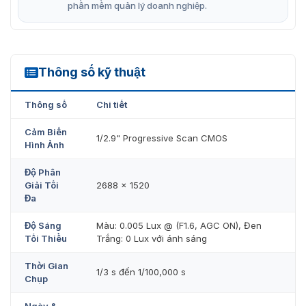
phần mềm quản lý doanh nghiệp.
Thông số kỹ thuật
DS-2CD2T43G2-2LI(2U)/4LI(2U)
Thông số
Chi tiết
Cảm Biến
1/2.9" Progressive Scan CMOS
Hình Ảnh
Độ Phân
Giải Tối
2688 × 1520
Đa
Độ Sáng
Màu: 0.005 Lux @ (F1.6, AGC ON), Đen
Tối Thiểu
Trắng: 0 Lux với ánh sáng
Thời Gian
1/3 s đến 1/100,000 s
Chụp
Ngày &