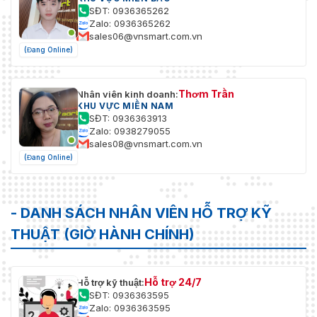
Hình Ảnh
SĐT: 0936365262
Zalo: 0936365262
Mặt Nạ
sales06@vnsmart.com.vn
8 mặt nạ riêng tư đa giác có thể lập trình
Riêng Tư
(Đang Online)
Giao Diện
Thơm Trần
Nhân viên kinh doanh:
Kích
KHU VỰC MIỀN NAM
133 mm × 84.7 mm × 72 mm
Thước
SĐT: 0936363913
Zalo: 0938279055
Khối
sales08@vnsmart.com.vn
Khoảng 0.5 kg
Lượng
(Đang Online)
Công
12 VDC ± 25%, PoE (802.3af)
Suất
- DANH SÁCH NHÂN VIÊN HỖ TRỢ KỸ
Nhiệt Độ
THUẬT (GIỜ HÀNH CHÍNH)
Hoạt
-30 °C đến 60 °C (-22 °F đến 140 °F)
Động
Độ Ẩm
Hỗ trợ 24/7
Hỗ trợ kỹ thuật:
Hoạt
10% đến 95% (không ngưng tụ)
SĐT: 0936363595
Zalo: 0936363595
Động