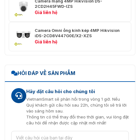
đặt nhất định.
Camera mạng 4MP Hikvision DS-
2CD2H45FWD-IZS
Giá liên hệ
Luồng chính: H.265/H.264/H.264+/H.265+,
Luồng phụ: H.265/H.264/MJPEG, Luồng thứ
Nén
ba: H.265/H.264
Video
Camera Omni ống kính kép 4MP Hikvision
*Luồng thứ ba được hỗ trợ dưới một số cài
iDS-2CD8V447G0E/X2-XZS
đặt nhất định.
Giá liên hệ
Bitrate
32 Kbps đến 8 Mbps
Video
Loại
Baseline Profile, Main Profile, High Profile
HỎI ĐÁP VỀ SẢN PHẨM
H.264
Loại
Main Profile
Hãy đặt câu hỏi cho chúng tôi
H.265
VietnamSmart sẽ phản hồi trong vòng 1 giờ. Nếu
Mã Hóa
Quý khách gửi câu hỏi sau 22h, chúng tôi sẽ trả lời
Video Có
vào sáng hôm sau.
Thể Mở
Thông tin có thể thay đổi theo thời gian, vui lòng đặt
H.264 và H.265
Rộng
câu hỏi để nhận được cập nhật mới nhất!
(SVC)