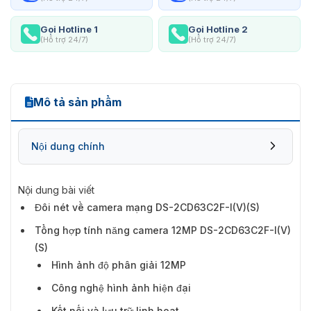
Gọi Hotline 1
Gọi Hotline 2
(Hỗ trợ 24/7)
(Hỗ trợ 24/7)
Mô tả sản phẩm
Nội dung chính
Nội dung bài viết
Tổng hợp tính năng camera 12MP DS-
Đôi nét về camera mạng DS-2CD63C2F-I(V)(S)
2CD63C2F-I(V)(S)
Tổng hợp tính năng camera 12MP DS-2CD63C2F-I(V)
(S)
Hình ảnh độ phân giải 12MP
Công nghệ hình ảnh hiện đại
Kết nối và lưu trữ linh hoạt