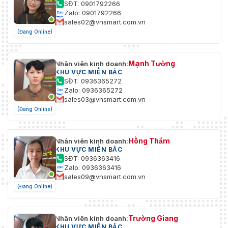
SĐT: 0901792266
Bảo vệ
Zalo: 0901792266
tác
-V: IEC60068-2-75Eh, 20J; EN50102, lên tới IK10
sales02@vnsmart.com.vn
động
(Đang Online)
Cấp độ
bảo vệ
Mạnh Tường
chống
IP66
Nhân viên kinh doanh:
KHU VỰC MIỀN BẮC
xâm
SĐT: 0936365272
nhập
Zalo: 0936365272
sales03@vnsmart.com.vn
Kích
164x152.8x43.8mm(6.46”x6.02”x1.72”)
(Đang Online)
thước
Cân
1400g
Hồng Thắm
Nhân viên kinh doanh:
nặng
KHU VỰC MIỀN BẮC
SĐT: 0936363416
Zalo: 0936363416
sales09@vnsmart.com.vn
(Đang Online)
Trường Giang
Nhân viên kinh doanh:
KHU VỰC MIỀN BẮC