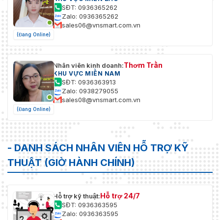
SĐT: 0936365262
Zalo: 0936365262
sales06@vnsmart.com.vn
(Đang Online)
Thơm Trần
Nhân viên kinh doanh:
KHU VỰC MIỀN NAM
SĐT: 0936363913
Zalo: 0938279055
sales08@vnsmart.com.vn
(Đang Online)
- DANH SÁCH NHÂN VIÊN HỖ TRỢ KỸ
THUẬT (GIỜ HÀNH CHÍNH)
Hỗ trợ 24/7
Hỗ trợ kỹ thuật:
SĐT: 0936363595
Zalo: 0936363595