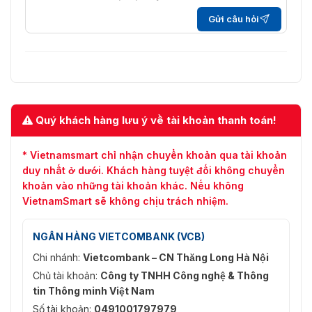
Gửi câu hỏi
ROI
Tối đa 4 khu vực cố định trong mỗi luồng
Thông minh
Bản đồ nhiệt (Ghi lại chuyển động của người đi bộ
Phân
khoảng thời gian và hiển thị mật độ thời gian
tích
và thống kê không gian với các màu sắc khác nha
Quý khách hàng lưu ý về tài khoản thanh toán!
người
Mạng
* Vietnamsmart chỉ nhận chuyển khoản qua tài khoản
duy nhất ở dưới. Khách hàng tuyệt đối không chuyển
Lưu trữ
khoản vào những tài khoản khác. Nếu không
NAS (Support NFS,SMB/CIFS)
mạng
VietnamSmart sẽ không chịu trách nhiệm.
Kích
Phát hiện cắt ngang đường, Phát hiện xâm nhập, P
hoạt
chuyển động, Phân tích động, Giả mạo
NGÂN HÀNG VIETCOMBANK (VCB)
cảnh
báo động, ngắt kết nối mạng, xung đột địa chỉ IP, n
Chi nhánh:
Vietcombank – CN Thăng Long Hà Nội
báo
trữ
Chủ tài khoản:
Công ty TNHH Công nghệ & Thông
Giao
TCP/IP,ICMP,HTTP,HTTPS,FTP,DHCP,DNS,DDNS,RT
tin Thông minh Việt Nam
thức
ONVIF(PROFILE S,PROFILE G), PSIA, CGI, ISAPI
Số tài khoản:
0491001797979