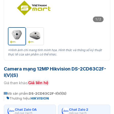
1 / 2
*Hình ảnh chỉ mang tính minh họa. Hình thức và thông số kỹ thuật
thực tế của sản phẩm có thể khác.
Camera mạng 12MP Hikvision DS-2CD63C2F-
I(V)(S)
Giá liên hệ
Giá tham khảo:
Mã sản phẩm:
DS-2CD63C2F-I(V)(S)
Thương hiệu:
HIKVISION
Chat Zalo OA
Chat Zalo 2
(Hỗ trợ 24/7)
(Hỗ trợ 24/7)