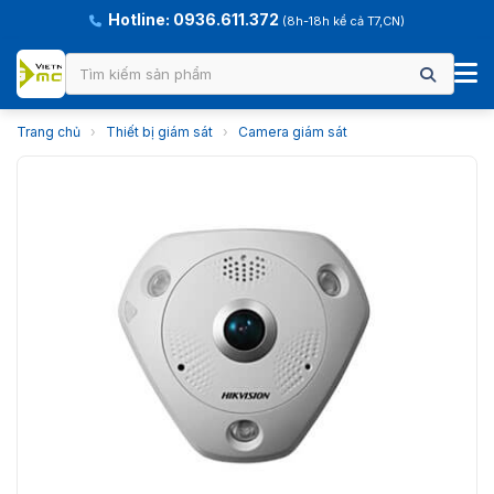
Hotline: 0936.611.372
(8h-18h kể cả T7,CN)
Trang chủ
›
Thiết bị giám sát
›
Camera giám sát