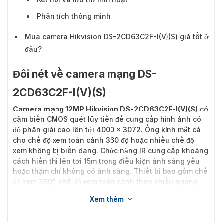
Phân tích thông minh
Mua camera Hikvision DS-2CD63C2F-I(V)(S) giá tốt ở
đâu?
Đôi nét về camera mạng DS-
2CD63C2F-I(V)(S)
Camera mạng 12MP Hikvision DS-2CD63C2F-I(V)(S)
có
cảm biến CMOS quét lũy tiến để cung cấp hình ảnh có
độ phân giải cao lên tới 4000 × 3072. Ống kính mắt cá
cho chế độ xem toàn cảnh 360 độ hoặc nhiều chế độ
xem không bị biến dạng. Chức năng IR cung cấp khoảng
cách hiển thị lên tới 15m trong điều kiện ánh sáng yếu
hoặc thậm chí không có ánh sáng. Thiết bị bao gồm chế
độ xem 360°, chế độ xem toàn cảnh theo chiều ngang,
chế độ xem bốn góc PTZ. Người dùng có thể sử dụng
Xem thêm
chức năng PTZ mượt mà này để dễ dàng xoay, nghiêng
và thu phóng trên bất kỳ khu vực nào.