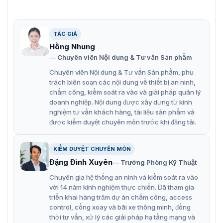
TÁC GIẢ
Hồng Nhung
Chuyên viên Nội dung & Tư vấn Sản phẩm
Chuyên viên Nội dung & Tư vấn Sản phẩm, phụ
trách biên soạn các nội dung về thiết bị an ninh,
chấm công, kiểm soát ra vào và giải pháp quản lý
doanh nghiệp. Nội dung được xây dựng từ kinh
nghiệm tư vấn khách hàng, tài liệu sản phẩm và
được kiểm duyệt chuyên môn trước khi đăng tải.
Camera mạng 12MP Hikvision DS-2CD63C2F-I(V)(S)
KIỂM DUYỆT CHUYÊN MÔN
Đặng Đình Xuyên
Trưởng Phòng Kỹ Thuật
Tổng hợp tính năng camera 12MP DS-
Chuyên gia hệ thống an ninh và kiểm soát ra vào
2CD63C2F-I(V)(S)
với 14 năm kinh nghiệm thực chiến. Đã tham gia
triển khai hàng trăm dự án chấm công, access
Hình ảnh độ phân giải 12MP
control, cổng xoay và bãi xe thông minh, đồng
thời tư vấn, xử lý các giải pháp hạ tầng mạng và
Camera có độ phân giải 12 megapixel, cung cấp hình