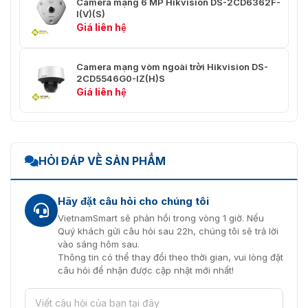
50Hz: 1×Mắt cá(4000×3072, 20 khung hình/giây,3
Camera mạng 6 MP Hikvision DS-2CD6362F-
I(V)(S)
2560×2560, 25 khung hình/giây)+1×mắt cá(720×7
Tỷ lệ
Giá liên hệ
704×576, 12,5 khung hình/giây)
khung
60Hz: 1×Mắt cá(4000×3072, 20 khung hình/giây,3
hình 4
2560×2560, 25 khung hình/giây)+1×mắt cá(720×7
Camera mạng vòm ngoài trời Hikvision DS-
704×576, 15 khung hình/giây)
2CD5546G0-IZ(H)S
Giá liên hệ
Giảm
tiếng ồn
3D DNR
kỹ thuật
số
HỎI ĐÁP VỀ SẢN PHẨM
Cài đặt
Độ bão hòa, Độ sáng, Độ tương phản, Màu sắc, Độ
hình
AGC, Cân bằng trắng
ảnh
Hãy đặt câu hỏi cho chúng tôi
Dải
VietnamSmart sẽ phản hồi trong vòng 1 giờ. Nếu
động
WDR kỹ thuật số
Quý khách gửi câu hỏi sau 22h, chúng tôi sẽ trả lời
rộng
vào sáng hôm sau.
Thông tin có thể thay đổi theo thời gian, vui lòng đặt
Chuyển
câu hỏi để nhận được cập nhật mới nhất!
đổi
Tự động/Lịch trình/Báo thức kích hoạt
ngày/
đêm