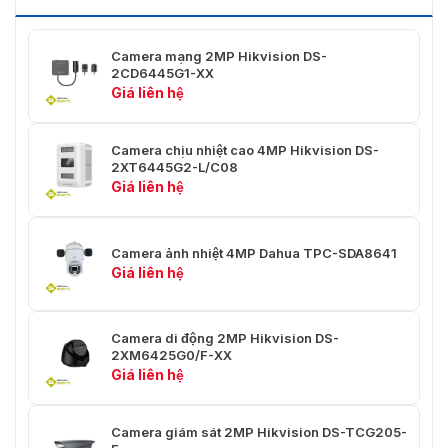
Đổi Ngày/
Ngày, Đêm, Tự động, Lịch trình
Đêm
Camera mạng 2MP Hikvision DS-
2CD6445G1-XX
Mặt nạ
Hỗ trợ
Giá liên hệ
riêng tư
Băng hình
Camera chịu nhiệt cao 4MP Hikvision DS-
2XT6445G2-L/C08
50Hz: 25fps (1920 × 1080, 1280 × 960, 1280 ×
Giá liên hệ
Luồng
720)
Chính
60Hz: 30fps (1920 × 1080, 1280 × 960, 1280 ×
720)
Camera ảnh nhiệt 4MP Dahua TPC-SDA8641
Giá liên hệ
50 Hz: 25 khung hình/giây (640 × 480, 640 ×
360, 320 × 240)
Luồng phụ
60 Hz: 30 khung hình/giây (640 × 480, 640 ×
360, 320 × 240)
Camera di động 2MP Hikvision DS-
2XM6425G0/F-XX
50 Hz: 1 khung hình/giây (1920 × 1080, 1280 ×
Giá liên hệ
Luồng thứ
720, 640 × 480, 640 × 360, 320 × 240)
ba
60 Hz: 1 khung hình/giây (1920 × 1080, 1280 ×
720, 640 × 480, 640 × 360, 320 × 240)
Camera giám sát 2MP Hikvision DS-TCG205-