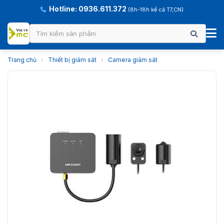
Hotline: 0936.611.372
(8h-18h kể cả T7,CN)
Trang chủ
›
Thiết bị giám sát
›
Camera giám sát