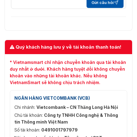
Gửi câu hỏi
Mạng
TCP/IP, ICMP, HTTP, HTTPS, FTP, DHCP, DNS,
Giao
DDNS, RTP, RTSP, RTCP, NTP, UPnP, SMTP,
Thức
SNMP, IGMP, 802.1X, QoS, IPv6, UDP, Bonjour,
SSL/TLS
Quý khách hàng lưu ý về tài khoản thanh toán!
API
Giao diện video mạng mở, ISAPI, SDK, ISUP 5.0
Xem Trực
* Vietnamsmart chỉ nhận chuyển khoản qua tài khoản
Tiếp Đồng
Lên đến 15 kênh
duy nhất ở dưới. Khách hàng tuyệt đối không chuyển
Thời
khoản vào những tài khoản khác. Nếu không
VietnamSmart sẽ không chịu trách nhiệm.
Lưu trữ
NAS (NFS, SMB/CIFS)
mạng
NGÂN HÀNG VIETCOMBANK (VCB)
Người
Tối đa 32 người dùng
Chi nhánh:
Vietcombank – CN Thăng Long Hà Nội
Dùng/Máy
3 cấp độ: Quản trị viên, Người vận hành và Ngườ
Chủ
dùng
Chủ tài khoản:
Công ty TNHH Công nghệ & Thông
tin Thông minh Việt Nam
Khách
iVMS-4200, Kết nối Hik
Số tài khoản:
0491001797979
Hàng