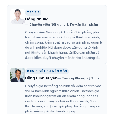
TÁC GIẢ
Camera mạng 2MP Hikvision DS-2CD6425G1-XX
Hồng Nhung
Chuyên viên Nội dung & Tư vấn Sản phẩm
Đặc điểm chính camera 2MP DS-
Chuyên viên Nội dung & Tư vấn Sản phẩm, phụ
trách biên soạn các nội dung về thiết bị an ninh,
2CD6425G1-XX
chấm công, kiểm soát ra vào và giải pháp quản lý
Hikvision DS-2CD6425G1-XX là một lựa chọn tuyệt vời
doanh nghiệp. Nội dung được xây dựng từ kinh
cho hệ thống giám sát an ninh của bạn. Với nhiều tính
nghiệm tư vấn khách hàng, tài liệu sản phẩm và
được kiểm duyệt chuyên môn trước khi đăng tải.
năng vượt trội, camera mang đến hình ảnh chất lượng
cao và đáp ứng đa dạng nhu cầu của người dùng.
Cảm biến hình ảnh 1/2.8″ CMOS, cho khả năng bắt
KIỂM DUYỆT CHUYÊN MÔN
Đặng Đình Xuyên
sáng tốt, hình ảnh màu sắc trung thực.
Trưởng Phòng Kỹ Thuật
Chuyên gia hệ thống an ninh và kiểm soát ra vào
Công nghệ nén hình ảnh
với 14 năm kinh nghiệm thực chiến. Đã tham gia
H.265+/H.265/H.264+/H.264 giúp giảm thiểu dung
triển khai hàng trăm dự án chấm công, access
lượng lưu trữ mà vẫn đảm bảo chất lượng hình ảnh.
control, cổng xoay và bãi xe thông minh, đồng
thời tư vấn, xử lý các giải pháp hạ tầng mạng và
Chống ngược sáng WDR cân bằng ánh sáng giữa
phần mềm quản lý doanh nghiệp.
các vùng sáng tối, cho hình ảnh rõ nét cả trong điều