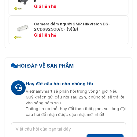
E
Dòng chính: H.265/H.264
Giá liên hệ
Nén video
Luồng phụ: H.265/H.264/MJPEG
Luồng thứ ba: H.265/H.264
Camera đếm người 2MP Hikvision DS-
2CD6825G0/C-I(S)(B)
Loại
Hồ sơ cơ sở/Hồ sơ chính/Hồ sơ cao
Giá liên hệ
H.264
Loại
Hồ sơ chính
H.265
HỎI ĐÁP VỀ SẢN PHẨM
Kiểm soát
CVR/BVR
tốc độ bit
Hãy đặt câu hỏi cho chúng tôi
Mã hóa
video có
VietnamSmart sẽ phản hồi trong vòng 1 giờ. Nếu
thể mở
Mã hóa H.264 và H.265
Quý khách gửi câu hỏi sau 22h, chúng tôi sẽ trả lời
rộng
vào sáng hôm sau.
(SVC)
Thông tin có thể thay đổi theo thời gian, vui lòng đặt
câu hỏi để nhận được cập nhật mới nhất!
Khu vực
quan tâm
Hỗ trợ 1 vùng cố định cho luồng chính
(ROI)