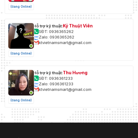
ống kính
(Đang Online)
Kỹ Thuật Viên
Hỗ trợ kỹ thuật:
SĐT: 0936365262
Zalo: 0936365262
ktvietnamsmart@gmail.com
(Đang Online)
Thu Hương
Hỗ trợ kỹ thuật:
SĐT: 0936361233
Zalo: 0936361233
ktvietnamsmart@gmail.com
(Đang Online)