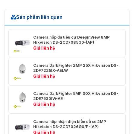
Tốc độ bit
32 Kbps đến 16 Mbps
video
Sản phẩm liên quan
Khu vực
quan tâm
4 vùng cố định cho mỗi luồng
(ROI)
Camera hộp đa tiêu cự DeepinView 8MP
Hikvision DS-2CD7085G0-(AP)
Giá liên hệ
Âm thanh
Lọc tiếng
Camera DarkFighter 2MP 25X Hikvision DS-
ồn môi
Có
2DF7225IX-AELW
trường
Giá liên hệ
Tốc độ lấy
mẫu âm
8 kHz/16 kHz/32 kHz/44,1 kHz/48 kHz
Camera DarkFighter 5MP 30X Hikvision DS-
thanh
2DE7530IW-AE
Giá liên hệ
Nén âm
G.711/G.722.1/G.726/MP2L2/PCM
thanh
Camera hộp nhận diện biển số xe 2MP
Tốc độ âm
64Kbps(G.711)/16Kbps(G.722.1)/16Kbps(G.726)/32
Hikvision DS-2CD7026G0/P-(AP)
thanh
192Kbps(MP2L2)
Giá liên hệ