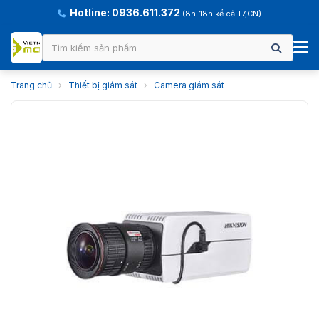
Hotline: 0936.611.372
(8h-18h kể cả T7,CN)
Trang chủ
›
Thiết bị giám sát
›
Camera giám sát