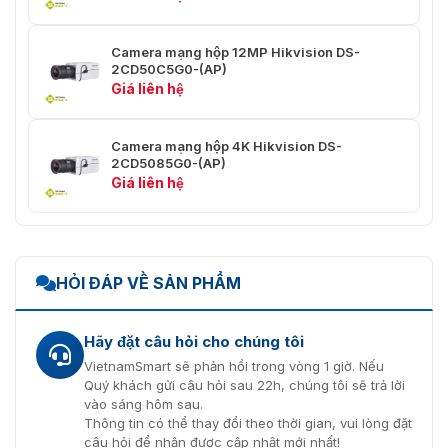
Mạng
Camera mạng hộp 12MP Hikvision DS-
TCP/IP, ICMP, HTTP, HTTPS, FTP, DHCP, DNS,
2CD50C5G0-(AP)
DDNS, RTP, RTSP, RTCP, PPPoE, NTP, UPnP,
Giá liên hệ
Giao thức
SMTP, SNMP, IGMP, 802.1X, QoS, IPv6, UDP,
Bonjour
Camera mạng hộp 4K Hikvision DS-
2CD5085G0-(AP)
Xem trực
Giá liên hệ
tiếp đồng
Lên đến 20 kênh
thời
API
ONVIF (HỒ SƠ S, HỒ SƠ G), ISAPI, SDK
HỎI ĐÁP VỀ SẢN PHẨM
Người
Tối đa 32 người dùng. 3 cấp độ người dùng: quả
dùng/Máy
trị viên, người vận hành và người dùng
chủ
Hãy đặt câu hỏi cho chúng tôi
Bảo vệ bằng mật khẩu, mã hóa HTTPS, kiểm soá
VietnamSmart sẽ phản hồi trong vòng 1 giờ. Nếu
truy cập mạng dựa trên cổng IEEE 802.1x, bộ lọc
Quý khách gửi câu hỏi sau 22h, chúng tôi sẽ trả lời
Bảo vệ
địa chỉ IP, xác thực cơ bản và tóm tắt cho
vào sáng hôm sau.
HTTP/HTTPS, WSSE và xác thực tóm tắt cho
Thông tin có thể thay đổi theo thời gian, vui lòng đặt
ONVIF
câu hỏi để nhận được cập nhật mới nhất!