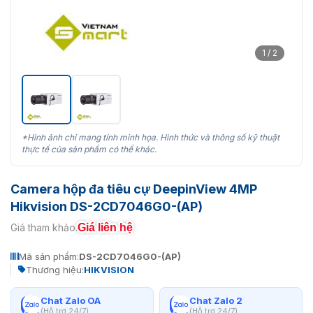
1 / 2
*Hình ảnh chỉ mang tính minh họa. Hình thức và thông số kỹ thuật
thực tế của sản phẩm có thể khác.
Camera hộp đa tiêu cự DeepinView 4MP
Hikvision DS-2CD7046G0-(AP)
Giá liên hệ
Giá tham khảo:
Mã sản phẩm:
DS-2CD7046G0-(AP)
Thương hiệu:
HIKVISION
Chat Zalo OA
Chat Zalo 2
(Hỗ trợ 24/7)
(Hỗ trợ 24/7)