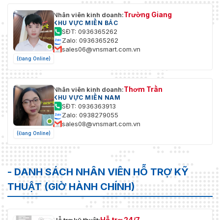
Kích
142,6 × 69,8 × 68 mm
Trường Giang
Nhân viên kinh doanh:
thước
KHU VỰC MIỀN BẮC
SĐT: 0936365262
Trọng
Zalo: 0936365262
730 g
lượng
sales06@vnsmart.com.vn
(Đang Online)
Điều kiện
khởi động
30 °C đến 60 °C (-22 °F đến 140 °F), độ ẩm từ
và vận
95% trở xuống (không ngưng tụ)
Thơm Trần
Nhân viên kinh doanh:
hành
KHU VỰC MIỀN NAM
SĐT: 0936363913
Zalo: 0938279055
sales08@vnsmart.com.vn
(Đang Online)
- DANH SÁCH NHÂN VIÊN HỖ TRỢ KỸ
THUẬT (GIỜ HÀNH CHÍNH)
Hỗ trợ 24/7