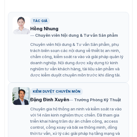
Camera hộp đa tiêu cự DeepinView 4MP Hikvision DS-
TÁC GIẢ
2CD7046G0-(AP)
Hồng Nhung
Chuyên viên Nội dung & Tư vấn Sản phẩm
Những ưu điểm nổi bật của camera DS-
Chuyên viên Nội dung & Tư vấn Sản phẩm, phụ
2CD7046G0-(AP)
trách biên soạn các nội dung về thiết bị an ninh,
chấm công, kiểm soát ra vào và giải pháp quản lý
Hình ảnh sắc nét, độ phân giải cao 4MP, giúp nhận
doanh nghiệp. Nội dung được xây dựng từ kinh
diện đối tượng và phân tích tình huống chính xác
nghiệm tư vấn khách hàng, tài liệu sản phẩm và
được kiểm duyệt chuyên môn trước khi đăng tải.
hơn.
Công nghệ LightFighter giúp camera tự động điều
KIỂM DUYỆT CHUYÊN MÔN
chỉnh để xử lý những vùng ánh sáng quá mạnh,
Đặng Đình Xuyên
Trưởng Phòng Kỹ Thuật
mang lại hình ảnh rõ ràng ngay cả khi có nguồn
sáng chói phía sau.
Chuyên gia hệ thống an ninh và kiểm soát ra vào
với 14 năm kinh nghiệm thực chiến. Đã tham gia
Nhờ công nghệ DarkFighter, DS-2CD7046G0-(AP) có
triển khai hàng trăm dự án chấm công, access
thể thu được hình ảnh màu sắc chất lượng cao ngay
control, cổng xoay và bãi xe thông minh, đồng
thời tư vấn, xử lý các giải pháp hạ tầng mạng và
cả trong môi trường ánh sáng cực thấp.