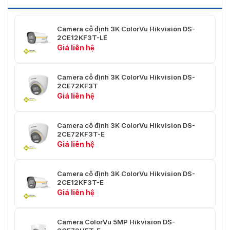
Giảm Tiếng Ồn
3D DNR/2D DNR
- Chống Băng
Camera cố định 3K ColorVu Hikvision DS-
- Ánh Sáng Thông Minh
2CE12KF3T-LE
Cài Đặt Hình Ảnh
- Độ Sáng
Giá liên hệ
- Độ Tương Phản
- Gương
Camera cố định 3K ColorVu Hikvision DS-
Giao Diện Xuất
2CE72KF3T
1 đầu ra video analog HD
Video
Giá liên hệ
Phát Hiện Chuyển
4 khu vực chuyển động lập trình
Động
được
Camera cố định 3K ColorVu Hikvision DS-
2CE72KF3T-E
Giá liên hệ
12 VDC ± 25%, 0.65 A, tối đa 7.8
Nguồn
W. (Khuyên dùng một bộ chuyển
đổi nguồn cho một camera)
Camera cố định 3K ColorVu Hikvision DS-
2CE12KF3T-E
Ngôn Ngữ
Tiếng Anh
Giá liên hệ
- Nhiệt độ: -40 °C đến 60 °C (-40
°F đến 140 °F)
Điều Kiện Vận Hành
Camera ColorVu 5MP Hikvision DS-
- Độ ẩm: 90% hoặc thấp hơn