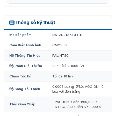
Thông số kỹ thuật
DS-2CE12KF3T-L
Mã sản phẩm
DS-2CE12KF3T-L
Cảm Biến Hình Ảnh
CMOS 3K
Hệ Thống Tín Hiệu
PAL/NTSC
Độ Phân Giải Tối Đa
2960 (H) × 1665 (V)
Chậm Tốc Độ
Tối đa 16 lần
0.0005 Lux @ (F1.0, AGC ON), 0
Độ Sáng Tối Thiểu
Lux với đèn trắng
- PAL: 1/25 s đến 1/50,000 s
Thời Gian Chập
- NTSC: 1/30 s đến 1/50,000 s