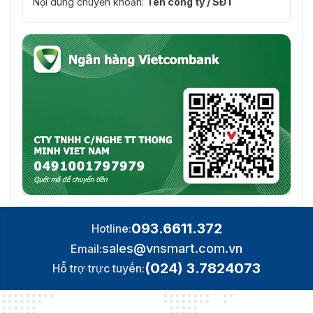
Nội dung chuyển khoản:
Tên công ty / SĐT
093.6611.372
Hotline:
sales@vnsmart.com.vn
Email:
(024) 3.7824073
Hỗ trợ trực tuyến: