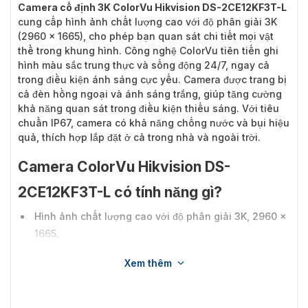
Camera cố định 3K ColorVu Hikvision DS-2CE12KF3T-L
cung cấp hình ảnh chất lượng cao với độ phân giải 3K
(2960 × 1665), cho phép bạn quan sát chi tiết mọi vật
thể trong khung hình. Công nghệ ColorVu tiên tiến ghi
hình màu sắc trung thực và sống động 24/7, ngay cả
trong điều kiện ánh sáng cực yếu. Camera được trang bị
cả đèn hồng ngoại và ánh sáng trắng, giúp tăng cường
khả năng quan sát trong điều kiện thiếu sáng. Với tiêu
chuẩn IP67, camera có khả năng chống nước và bụi hiệu
quả, thích hợp lắp đặt ở cả trong nhà và ngoài trời.
Camera ColorVu Hikvision DS-
2CE12KF3T-L có tính năng gì?
Hình ảnh chất lượng cao với độ phân giải 3K, 2960 ×
1665.
Hiệu suất ánh sáng yếu tuyệt vời.
Xem thêm
Hình ảnh màu 24/7 với khẩu độ F1.0.
Hình ảnh rõ nét ngay cả khi có ánh sáng nền mạnh