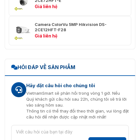
2CE72HFT-E
(không ngưng tụ)
Giá liên hệ
Chất Liệu
Kim loại
Camera ColorVu 5MP Hikvision DS-
Giao Tiếp
HIKVISION-C
2CE12HFT-F28
Giá liên hệ
194.2 mm × 78 mm × 74.5 mm
Kích Thước
(7.65" × 3.07" × 2.93")
Trọng Lượng
Khoảng 535 g (1.18 lb.)
HỎI ĐÁP VỀ SẢN PHẨM
Chứng Nhận Bảo
IP67
Vệ
Hãy đặt câu hỏi cho chúng tôi
VietnamSmart sẽ phản hồi trong vòng 1 giờ. Nếu
Quý khách gửi câu hỏi sau 22h, chúng tôi sẽ trả lời
vào sáng hôm sau.
Thông tin có thể thay đổi theo thời gian, vui lòng đặt
câu hỏi để nhận được cập nhật mới nhất!