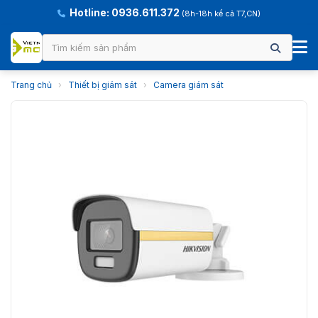
Hotline: 0936.611.372
(8h-18h kể cả T7,CN)
Trang chủ
›
Thiết bị giám sát
›
Camera giám sát