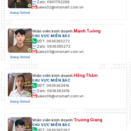
Zalo: 0901792266
sales02@vnsmart.com.vn
(Đang Online)
Mạnh Tường
Nhân viên kinh doanh:
KHU VỰC MIỀN BẮC
SĐT: 0936365272
Zalo: 0936365272
sales03@vnsmart.com.vn
(Đang Online)
Hồng Thắm
Nhân viên kinh doanh:
KHU VỰC MIỀN BẮC
SĐT: 0936363416
Zalo: 0936363416
sales09@vnsmart.com.vn
(Đang Online)
Trường Giang
Nhân viên kinh doanh:
KHU VỰC MIỀN BẮC
SĐT: 0936365262