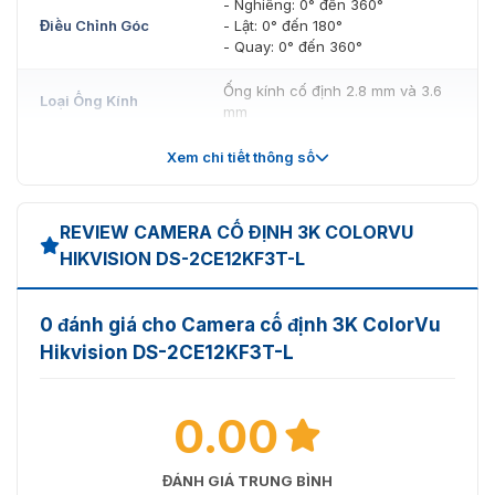
- Nghiêng: 0° đến 360°
Điều Chỉnh Góc
- Lật: 0° đến 180°
- Quay: 0° đến 360°
Ống kính cố định 2.8 mm và 3.6
Loại Ống Kính
mm
- 2.8 mm: FOV ngang: 110°, FOV
Xem chi tiết thông số
dọc: 59°, FOV chéo: 139°
Tiêu Cự & FOV
- 3.6 mm: FOV ngang: 90°, FOV
dọc: 49°, FOV chéo: 105°
REVIEW CAMERA CỐ ĐỊNH 3K COLORVU
HIKVISION DS-2CE12KF3T-L
Gắn Ống Kính
M12
Phạm Vi Ánh Sáng
- IR: lên đến 40 m
0 đánh giá cho Camera cố định 3K ColorVu
Bổ Sung
- Đèn Trắng: lên đến 40 m
Hikvision DS-2CE12KF3T-L
Ánh Sáng Bổ Sung
Có
Thông Minh
0.00
- 3K @ 20 fps
Tốc Độ Khung Hình
- 4 MP @ 25 fps/30 fps
- 1080p @ 25 fps/30 fps
ĐÁNH GIÁ TRUNG BÌNH