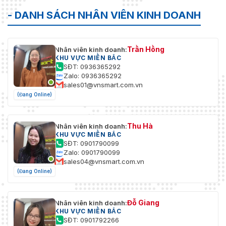
- DANH SÁCH NHÂN VIÊN KINH DOANH
Trần Hồng
Nhân viên kinh doanh:
KHU VỰC MIỀN BẮC
SĐT: 0936365292
Zalo: 0936365292
sales01@vnsmart.com.vn
(Đang Online)
Thu Hà
Nhân viên kinh doanh:
KHU VỰC MIỀN BẮC
SĐT: 0901790099
Zalo: 0901790099
sales04@vnsmart.com.vn
(Đang Online)
Đỗ Giang
Nhân viên kinh doanh:
KHU VỰC MIỀN BẮC
SĐT: 0901792266