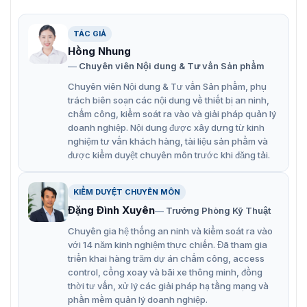
nhờ công nghệ WDR thực 130 dB.
Công nghệ 3D DNR mang lại hình ảnh rõ nét và sắc
TÁC GIẢ
nét.
Hồng Nhung
Chuyên viên Nội dung & Tư vấn Sản phẩm
Ống kính tiêu cự cố định 2,8 mm và 3,6 mm.
Chuyên viên Nội dung & Tư vấn Sản phẩm, phụ
Khoảng cách ánh sáng trắng lên đến 40 m để chụp
trách biên soạn các nội dung về thiết bị an ninh,
ảnh ban đêm sáng rõ.
chấm công, kiểm soát ra vào và giải pháp quản lý
doanh nghiệp. Nội dung được xây dựng từ kinh
Khoảng cách IR lên đến 40 m để chụp ảnh ban đêm
nghiệm tư vấn khách hàng, tài liệu sản phẩm và
sáng.
được kiểm duyệt chuyên môn trước khi đăng tải.
Chống nước và bụi (IP67).
KIỂM DUYỆT CHUYÊN MÔN
Đèn Smart-Hybrid, tối ưu hóa an ninh của bạn với
Đặng Đình Xuyên
Trưởng Phòng Kỹ Thuật
các tùy chọn chiếu sáng linh hoạt.
Chuyên gia hệ thống an ninh và kiểm soát ra vào
với 14 năm kinh nghiệm thực chiến. Đã tham gia
triển khai hàng trăm dự án chấm công, access
control, cổng xoay và bãi xe thông minh, đồng
thời tư vấn, xử lý các giải pháp hạ tầng mạng và
phần mềm quản lý doanh nghiệp.