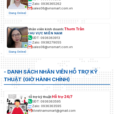
Zalo: 0936365262
sales06@vnsmart.com.vn
(Đang Online)
Thơm Trần
Nhân viên kinh doanh:
KHU VỰC MIỀN NAM
SĐT: 0936363913
Zalo: 0938279055
sales08@vnsmart.com.vn
(Đang Online)
- DANH SÁCH NHÂN VIÊN HỖ TRỢ KỸ
THUẬT (GIỜ HÀNH CHÍNH)
Hỗ trợ 24/7
Hỗ trợ kỹ thuật:
SĐT: 0936363595
Zalo: 0936363595
ktvietnamsmart@gmail.com