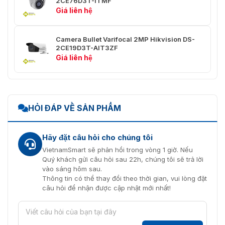
2CE76D3T-ITMF
Giá liên hệ
Trọng lượng
Khoảng 260 g (0.57 lb.)
Nguồn
12 VDC ± 25%, Tối đa 3.3 W
Camera Bullet Varifocal 2MP Hikvision DS-
2CE19D3T-AIT3ZF
Bảo vệ
IP67
Giá liên hệ
HỎI ĐÁP VỀ SẢN PHẨM
Hãy đặt câu hỏi cho chúng tôi
VietnamSmart sẽ phản hồi trong vòng 1 giờ. Nếu
Quý khách gửi câu hỏi sau 22h, chúng tôi sẽ trả lời
vào sáng hôm sau.
Thông tin có thể thay đổi theo thời gian, vui lòng đặt
câu hỏi để nhận được cập nhật mới nhất!