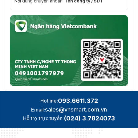
Nội dung chuyển khoản:
Tên công ty / SĐT
093.6611.372
Hotline:
sales@vnsmart.com.vn
Email:
(024) 3.7824073
Hỗ trợ trực tuyến: