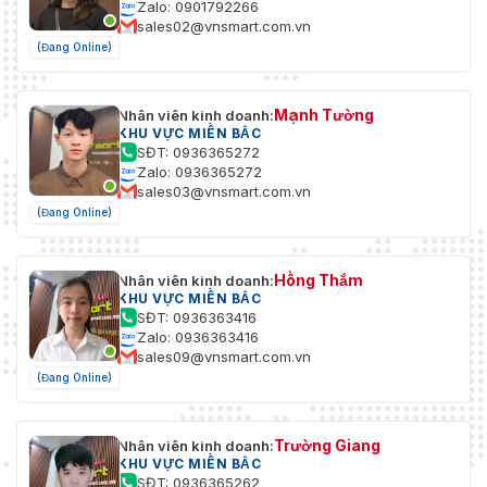
Zalo: 0901792266
sales02@vnsmart.com.vn
(Đang Online)
Mạnh Tường
Nhân viên kinh doanh:
KHU VỰC MIỀN BẮC
SĐT: 0936365272
Zalo: 0936365272
sales03@vnsmart.com.vn
(Đang Online)
Hồng Thắm
Nhân viên kinh doanh:
KHU VỰC MIỀN BẮC
SĐT: 0936363416
Zalo: 0936363416
sales09@vnsmart.com.vn
(Đang Online)
Trường Giang
Nhân viên kinh doanh:
KHU VỰC MIỀN BẮC
SĐT: 0936365262