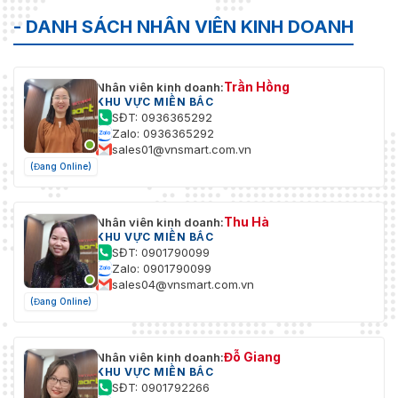
- DANH SÁCH NHÂN VIÊN KINH DOANH
Trần Hồng
Nhân viên kinh doanh:
KHU VỰC MIỀN BẮC
SĐT: 0936365292
Zalo: 0936365292
sales01@vnsmart.com.vn
(Đang Online)
Thu Hà
Nhân viên kinh doanh:
KHU VỰC MIỀN BẮC
SĐT: 0901790099
Zalo: 0901790099
sales04@vnsmart.com.vn
(Đang Online)
Đỗ Giang
Nhân viên kinh doanh:
KHU VỰC MIỀN BẮC
SĐT: 0901792266