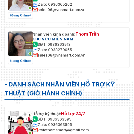
Zalo: 0936365262
sales06@vnsmart.com.vn
(Đang Online)
Thơm Trần
Nhân viên kinh doanh:
KHU VỰC MIỀN NAM
SĐT: 0936363913
Zalo: 0938279055
sales08@vnsmart.com.vn
(Đang Online)
- DANH SÁCH NHÂN VIÊN HỖ TRỢ KỸ
THUẬT (GIỜ HÀNH CHÍNH)
Hỗ trợ 24/7
Hỗ trợ kỹ thuật:
SĐT: 0936363595
Zalo: 0936363595
ktvietnamsmart@gmail.com