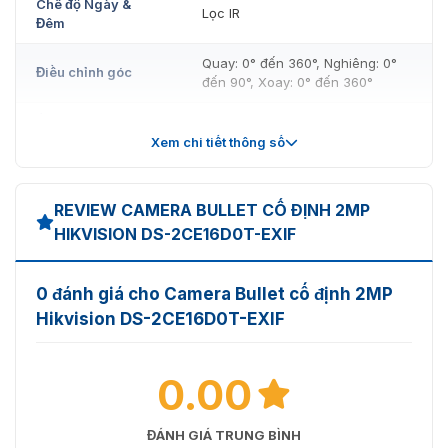
Chế độ Ngày &
Lọc IR
Đêm
Quay: 0° đến 360°, Nghiêng: 0°
Điều chỉnh góc
đến 90°, Xoay: 0° đến 360°
Ống kính
Xem chi tiết thông số
2.8 mm, 3.6 mm (Ống kính cố
Loại ống kính
định)
REVIEW CAMERA BULLET CỐ ĐỊNH 2MP
2.8 mm:
HIKVISION DS-2CE16D0T-EXIF
Horizontal FOV: 96.5°, Vertical
FOV: 48.9°, Diagonal FOV: 120.5°
Focal Length & FOV
3.6 mm:
0 đánh giá cho Camera Bullet cố định 2MP
Horizontal FOV: 76.9°, Vertical
FOV: 40.6°, Diagonal FOV: 92.0°
Hikvision DS-2CE16D0T-EXIF
Đế gắn ống kính
M12
0.00
Hệ thống chiếu
sáng
ĐÁNH GIÁ TRUNG BÌNH