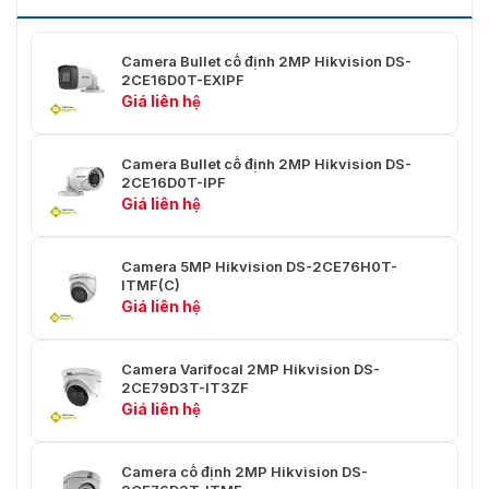
Độ sáng, Gương, Smart IR, Độ
Cài đặt hình ảnh
sắc nét, AGC
Camera Bullet cố định 2MP Hikvision DS-
2CE16D0T-EXIPF
Giao diện
Giá liên hệ
Đầu ra video
Chuyển đổi TVI/AHD/CVI/CVBS
Camera Bullet cố định 2MP Hikvision DS-
2CE16D0T-IPF
Chung
Giá liên hệ
Ngôn ngữ
Tiếng Anh
Camera 5MP Hikvision DS-2CE76H0T-
-40 °C đến 60 °C (-40 °F đến
ITMF(C)
Điều kiện hoạt động
140 °F), độ ẩm: 90% hoặc ít hơn
Giá liên hệ
(không ngưng tụ)
Vật liệu
Kim loại
Camera Varifocal 2MP Hikvision DS-
2CE79D3T-IT3ZF
Giao tiếp
HIKVISION-C
Giá liên hệ
138.8 mm × 60.9 mm × 57.9 mm
Kích thước
(5.465" × 2.389" × 2.278")
Camera cố định 2MP Hikvision DS-