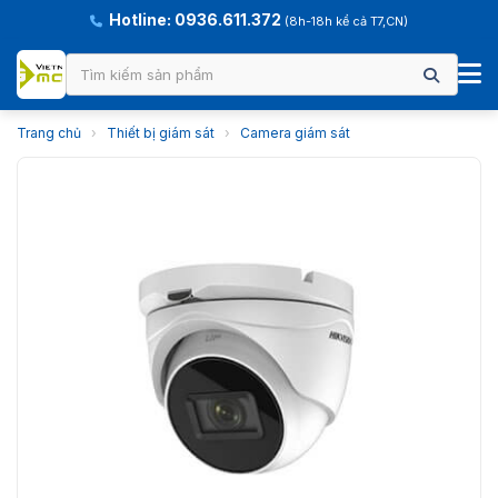
Hotline: 0936.611.372
(8h-18h kể cả T7,CN)
Trang chủ
›
Thiết bị giám sát
›
Camera giám sát