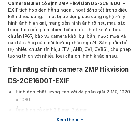
Camera Bullet cố định 2MP Hikvision DS-2CE16D0T-
EXIF
tích hợp đèn hồng ngoại, hoạt động tốt trong điều
kiện thiếu sáng. Thiết bị áp dụng các công nghệ xử lý
hình ảnh hiện đại, mang đến hình ảnh rõ nét, màu sắc
trung thực và giảm nhiễu hiệu quả. Thiết kế đạt tiêu
chuẩn IP67, bảo vệ camera khỏi bụi bẩn, nước mưa và
các tác động của môi trường khắc nghiệt. Sản phẩm hỗ
trợ nhiều chuẩn tín hiệu (TVI, AHD, CVI, CVBS), cho phép
tương thích với nhiều loại đầu ghi hình khác nhau.
Tính năng chính camera 2MP Hikvision
DS-2CE16D0T-EXIF
Hình ảnh chất lượng cao với độ phân giải 2 MP, 1920
× 1080.
Ống kính cố định 2,8 mm, 3,6 mm.
Xem thêm
Khoảng cách IR lên đến 20 m để chụp ảnh ban đêm
sáng.
Một cổng cho bốn tín hiệu có thể chuyển đổi