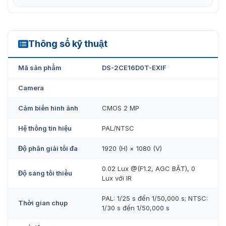
Thông số kỹ thuật
DS-2CE16D0T-EXIF
Mã sản phẩm
DS-2CE16D0T-EXIF
Camera
Cảm biến hình ảnh
CMOS 2 MP
Hệ thống tín hiệu
PAL/NTSC
Độ phân giải tối đa
1920 (H) × 1080 (V)
0.02 Lux @(F1.2, AGC BẬT), 0
Độ sáng tối thiểu
Lux với IR
PAL: 1/25 s đến 1/50,000 s; NTSC:
Thời gian chụp
1/30 s đến 1/50,000 s