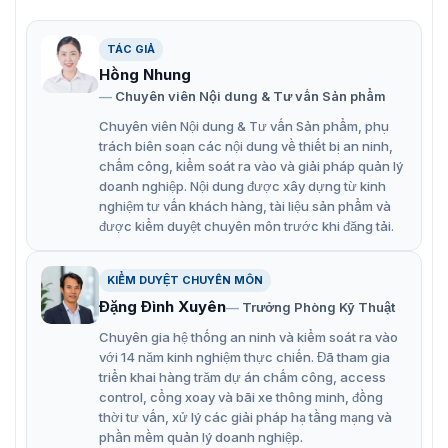
(TVI/AHD/CVI/CVBS).
TÁC GIẢ
Chống nước và bụi (IP67).
Hồng Nhung
Cảm biến hình ảnh CMOS 2MP.
Chuyên viên Nội dung & Tư vấn Sản phẩm
Kích thước 138,8 mm × 60,9 mm × 57,9 mm (5,465″ ×
Chuyên viên Nội dung & Tư vấn Sản phẩm, phụ
2,389″ 2,278″).
trách biên soạn các nội dung về thiết bị an ninh,
chấm công, kiểm soát ra vào và giải pháp quản lý
Vật liệu kim loại chất lượng cao, bền bỉ.
doanh nghiệp. Nội dung được xây dựng từ kinh
nghiệm tư vấn khách hàng, tài liệu sản phẩm và
được kiểm duyệt chuyên môn trước khi đăng tải.
KIỂM DUYỆT CHUYÊN MÔN
Đặng Đình Xuyên
Trưởng Phòng Kỹ Thuật
Chuyên gia hệ thống an ninh và kiểm soát ra vào
với 14 năm kinh nghiệm thực chiến. Đã tham gia
triển khai hàng trăm dự án chấm công, access
control, cổng xoay và bãi xe thông minh, đồng
thời tư vấn, xử lý các giải pháp hạ tầng mạng và
phần mềm quản lý doanh nghiệp.