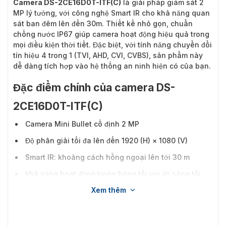
Camera DS-2CE16D0T-ITF(C)
là giải pháp giám sát 2
MP lý tưởng, với công nghệ Smart IR cho khả năng quan
sát ban đêm lên đến 30m. Thiết kế nhỏ gọn, chuẩn
chống nước IP67 giúp camera hoạt động hiệu quả trong
mọi điều kiện thời tiết. Đặc biệt, với tính năng chuyển đổi
tín hiệu 4 trong 1 (TVI, AHD, CVI, CVBS), sản phẩm này
dễ dàng tích hợp vào hệ thống an ninh hiện có của bạn.
Đặc điểm chính của camera DS-
2CE16D0T-ITF(C)
Camera Mini Bullet cố định 2 MP
Độ phân giải tối đa lên đến 1920 (H) × 1080 (V)
Smart IR: khoảng cách hồng ngoại lên tới 30 m
khả năng hoạt động trong bóng tối với độ sáng tối
thiểu chỉ 0.01 Lux
Xem thêm
Chống nước và bụi (IP67)
4 trong 1 (4 tín hiệu có thể chuyển đổi