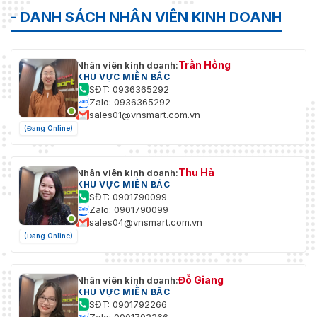
- DANH SÁCH NHÂN VIÊN KINH DOANH
Trần Hồng
Nhân viên kinh doanh:
KHU VỰC MIỀN BẮC
SĐT: 0936365292
Zalo: 0936365292
sales01@vnsmart.com.vn
(Đang Online)
Thu Hà
Nhân viên kinh doanh:
KHU VỰC MIỀN BẮC
SĐT: 0901790099
Zalo: 0901790099
sales04@vnsmart.com.vn
(Đang Online)
Đỗ Giang
Nhân viên kinh doanh:
KHU VỰC MIỀN BẮC
SĐT: 0901792266