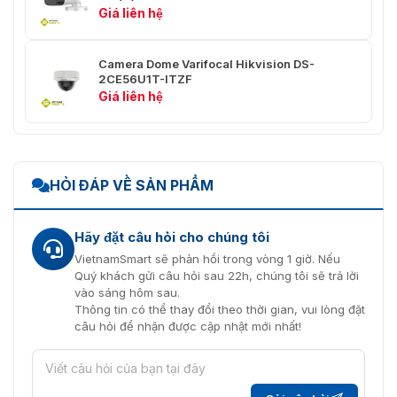
Ngôn ngữ
Tiếng Anh
Giá liên hệ
Nguồn cung cấp
12 VDC ± 25%
Camera Dome Varifocal Hikvision DS-
Tiêu thụ
Max. 3 W
2CE56U1T-ITZF
Giá liên hệ
Phạm vi IR
Lên đến 30 m
Phê duyệt
Bảo vệ
IP67
HỎI ĐÁP VỀ SẢN PHẨM
Hãy đặt câu hỏi cho chúng tôi
VietnamSmart sẽ phản hồi trong vòng 1 giờ. Nếu
Quý khách gửi câu hỏi sau 22h, chúng tôi sẽ trả lời
vào sáng hôm sau.
Thông tin có thể thay đổi theo thời gian, vui lòng đặt
câu hỏi để nhận được cập nhật mới nhất!