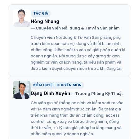
TVI/AHD/CVI/CVBS)
TÁC GIẢ
Ống kính có sẵn 3 tùy chọn ống kính: 2.8 mm, 3.6
Hồng Nhung
mm, 6 mm
Chuyên viên Nội dung & Tư vấn Sản phẩm
Hỗ trợ chế độ BLC, HLC, WDR kỹ thuật số giúp cải
Chuyên viên Nội dung & Tư vấn Sản phẩm, phụ
thiện chất lượng hình ảnh
trách biên soạn các nội dung về thiết bị an ninh,
chấm công, kiểm soát ra vào và giải pháp quản lý
Người dùng có thể điều chỉnh độ sáng, độ sắc nét và
doanh nghiệp. Nội dung được xây dựng từ kinh
kích hoạt Smart IR theo nhu cầu.
nghiệm tư vấn khách hàng, tài liệu sản phẩm và
được kiểm duyệt chuyên môn trước khi đăng tải.
KIỂM DUYỆT CHUYÊN MÔN
Đặng Đình Xuyên
Trưởng Phòng Kỹ Thuật
Chuyên gia hệ thống an ninh và kiểm soát ra vào
với 14 năm kinh nghiệm thực chiến. Đã tham gia
triển khai hàng trăm dự án chấm công, access
control, cổng xoay và bãi xe thông minh, đồng
thời tư vấn, xử lý các giải pháp hạ tầng mạng và
phần mềm quản lý doanh nghiệp.