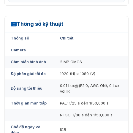
Thông số kỹ thuật
DS-2CE16D0T-ITF(C)
Thông số
Chi tiết
Camera
Cảm biến hình ảnh
2 MP CMOS
Độ phân giải tối đa
1920 (H) × 1080 (V)
0.01 Lux@(F2.0, AGC ON), 0 Lux
Độ sáng tối thiểu
với IR
Thời gian màn trập
PAL: 1/25 s đến 1/50,000 s
NTSC: 1/30 s đến 1/50,000 s
Chế độ ngày và
ICR
đêm