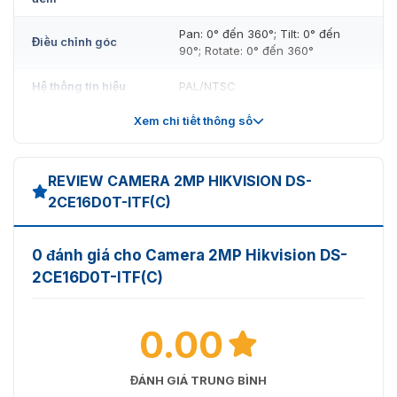
Pan: 0° đến 360°; Tilt: 0° đến
Điều chỉnh góc
90°; Rotate: 0° đến 360°
Hệ thống tín hiệu
PAL/NTSC
Xem chi tiết thông số
Ống kính
Ống kính cố định 2.8 mm, 3.6
Loại ống kính
mm, 6 mm
REVIEW CAMERA 2MP HIKVISION DS-
2CE16D0T-ITF(C)
2.8 mm, FOV ngang: 101°, FOV
Tiêu cự & FOV
dọc: 60°, FOV chéo: 122°
0 đánh giá cho Camera 2MP Hikvision DS-
3.6 mm, FOV ngang: 79.6°, FOV
2CE16D0T-ITF(C)
dọc: 43.5°, FOV chéo: 93.7°
6 mm, FOV ngang: 51.9°, FOV
0.00
dọc: 30°, FOV chéo: 58.8°
Gắn ống kính
M12
ĐÁNH GIÁ TRUNG BÌNH