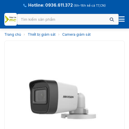
Hotline: 0936.611.372
(8h-18h kể cả T7,CN)
Trang chủ
›
Thiết bị giám sát
›
Camera giám sát