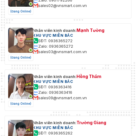
Zalo: 0901792266
sales02@vnsmart.com.vn
(Đang Online)
Mạnh Tường
Nhân viên kinh doanh:
KHU VỰC MIỀN BẮC
SĐT: 0936365272
Zalo: 0936365272
sales03@vnsmart.com.vn
(Đang Online)
Hồng Thắm
Nhân viên kinh doanh:
KHU VỰC MIỀN BẮC
SĐT: 0936363416
Zalo: 0936363416
sales09@vnsmart.com.vn
(Đang Online)
Trường Giang
Nhân viên kinh doanh:
KHU VỰC MIỀN BẮC
SĐT: 0936365262