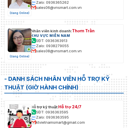
Zalo: 0936365262
sales06@vnsmart.com.vn
(Đang Online)
Thơm Trần
Nhân viên kinh doanh:
KHU VỰC MIỀN NAM
SĐT: 0936363913
Zalo: 0938279055
sales08@vnsmart.com.vn
(Đang Online)
- DANH SÁCH NHÂN VIÊN HỖ TRỢ KỸ
THUẬT (GIỜ HÀNH CHÍNH)
Hỗ trợ 24/7
Hỗ trợ kỹ thuật:
SĐT: 0936363595
Zalo: 0936363595
ktvietnamsmart@gmail.com