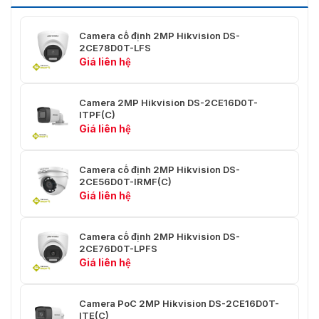
Cân bằng trắng
ATW/THỦ CÔNG
Camera cố định 2MP Hikvision DS-
AGC
Hỗ trợ
2CE78D0T-LFS
Giá liên hệ
Đầu ra video: Chuyển đổi
Giao diện
TVI/AHD/CVI/CVBS
Camera 2MP Hikvision DS-2CE16D0T-
Chung
ITPF(C)
Giá liên hệ
Chất liệu
Kim loại
57.9 mm × 60.9 mm × 138.8 mm
Camera cố định 2MP Hikvision DS-
Kích thước
(2.28" × 2.39" × 5.47")
2CE56D0T-IRMF(C)
Giá liên hệ
Trọng lượng
Khoảng 257 g (0.57 lb.)
-40° C đến 60° C (-40° F đến
Camera cố định 2MP Hikvision DS-
2CE76D0T-LPFS
Điều kiện hoạt động
140° F), Độ ẩm 90% hoặc thấp
Giá liên hệ
hơn (không ngưng tụ)
Giao tiếp
HIKVISION-C
Camera PoC 2MP Hikvision DS-2CE16D0T-
ITE(C)