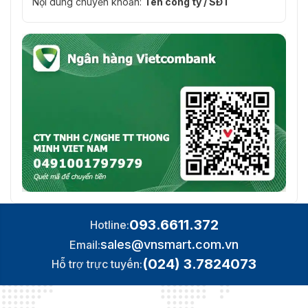
Nội dung chuyển khoản:
Tên công ty / SĐT
093.6611.372
Hotline:
sales@vnsmart.com.vn
Email:
(024) 3.7824073
Hỗ trợ trực tuyến: