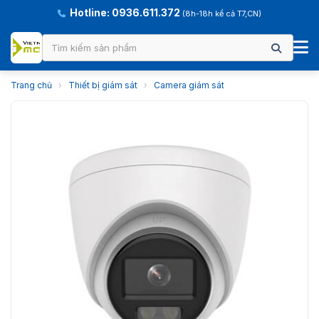
Hotline: 0936.611.372
(8h-18h kể cả T7,CN)
Trang chủ
›
Thiết bị giám sát
›
Camera giám sát