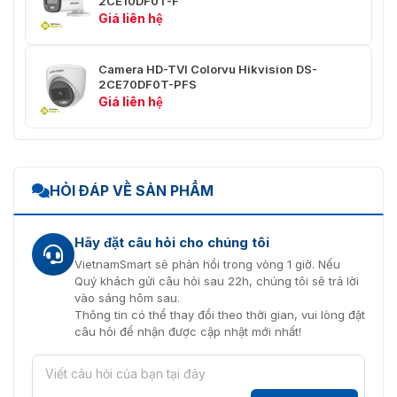
2CE10DF0T-F
Nguồn
nguồn để cấp nguồn cho một
Giá liên hệ
camera.
Sự Bảo Vệ
IP67
Camera HD-TVI Colorvu Hikvision DS-
2CE70DF0T-PFS
Giá liên hệ
HỎI ĐÁP VỀ SẢN PHẨM
Hãy đặt câu hỏi cho chúng tôi
VietnamSmart sẽ phản hồi trong vòng 1 giờ. Nếu
Quý khách gửi câu hỏi sau 22h, chúng tôi sẽ trả lời
vào sáng hôm sau.
Thông tin có thể thay đổi theo thời gian, vui lòng đặt
câu hỏi để nhận được cập nhật mới nhất!