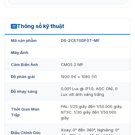
Hỗ trợ đèn sáng khi có báo động.
Chống nước và bụi (IP67).
Thông số kỹ thuật
DS-2CE70DF0T-MF
Mã sản phẩm
DS-2CE70DF0T-MF
Máy Ảnh
Cảm Biến Ảnh
CMOS 2 MP
Độ phân giải
1920 (H) × 1080 (V)
0,001 Lux @ (F1.0, AGC ON), 0
Độ nhạy sáng
Lux với ánh sáng trắng
PAL: 1/25 giây đến 1/50.000 giây;
Đại lý phân phối camera Colorvu DS-
Thời Gian Màn
NTSC: 1/30 giây đến 1/50.000
Trập
2CE70DF0T-MF chính hãng
giây
VietnamSmart
tự hào là nhà phân phối chính thức của
Xoay: 0° đến 360°, Nghiêng: 0°
Điều Chỉnh Góc