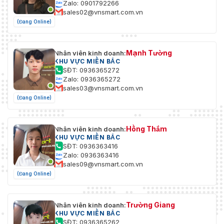
Zalo: 0901792266
sales02@vnsmart.com.vn
(Đang Online)
Mạnh Tường
Nhân viên kinh doanh:
KHU VỰC MIỀN BẮC
SĐT: 0936365272
Zalo: 0936365272
sales03@vnsmart.com.vn
(Đang Online)
Hồng Thắm
Nhân viên kinh doanh:
KHU VỰC MIỀN BẮC
SĐT: 0936363416
Zalo: 0936363416
sales09@vnsmart.com.vn
(Đang Online)
Trường Giang
Nhân viên kinh doanh:
KHU VỰC MIỀN BẮC
SĐT: 0936365262