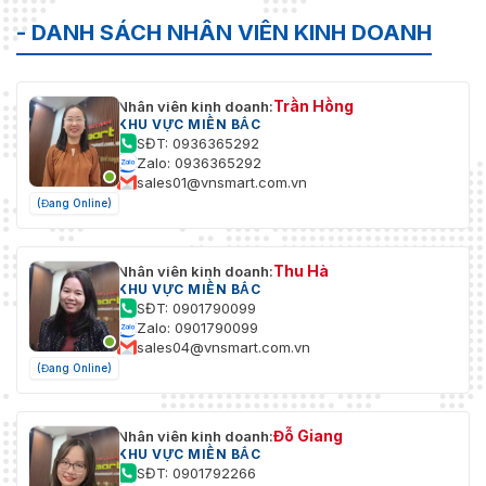
- DANH SÁCH NHÂN VIÊN KINH DOANH
Trần Hồng
Nhân viên kinh doanh:
KHU VỰC MIỀN BẮC
SĐT: 0936365292
Zalo: 0936365292
sales01@vnsmart.com.vn
(Đang Online)
Thu Hà
Nhân viên kinh doanh:
KHU VỰC MIỀN BẮC
SĐT: 0901790099
Zalo: 0901790099
sales04@vnsmart.com.vn
(Đang Online)
Đỗ Giang
Nhân viên kinh doanh:
KHU VỰC MIỀN BẮC
SĐT: 0901792266