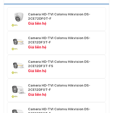
Có thể chuyển đổi
Đầu Ra Video
TVI/AHD/CVI/CVBS
Camera HD-TVI Colorvu Hikvision DS-
2CE72DF0T-F
Tổng Quan
Giá liên hệ
Vật Liệu
Kim loại
Camera HD-TVI Colorvu Hikvision DS-
2CE12DF3T-F
Φ 85,1 mm × 77,62 mm (Φ 3,35"
Kích Thước
Giá liên hệ
× 3,05")
Trọng Lượng
Xấp xỉ. 320 g (0,71 lb)
Camera HD-TVI Colorvu Hikvision DS-
2CE12DF3T-FS
-40°C đến 60°C (-40°F đến
Điều Kiện Hoạt
Giá liên hệ
140°F), Độ ẩm: 90% trở xuống
Động
(không ngưng tụ)
Camera HD-TVI Colorvu Hikvision DS-
Kết Nối
HIKVISION-C
2CE12DF0T-F
Giá liên hệ
Ngôn Ngữ
Tiếng Anh
12 VDC ± 25%, Tối đa. 2,4 W
Camera HD-TVI Colorvu Hikvision DS-
*Bạn nên sử dụng một bộ đổi