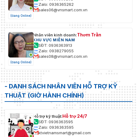
Zalo: 0936365262
sales06@vnsmart.com.vn
(Đang Online)
Thơm Trần
Nhân viên kinh doanh:
KHU VỰC MIỀN NAM
SĐT: 0936363913
Zalo: 0938279055
sales08@vnsmart.com.vn
(Đang Online)
- DANH SÁCH NHÂN VIÊN HỖ TRỢ KỸ
THUẬT (GIỜ HÀNH CHÍNH)
Hỗ trợ 24/7
Hỗ trợ kỹ thuật:
SĐT: 0936363595
Zalo: 0936363595
ktvietnamsmart@gmail.com