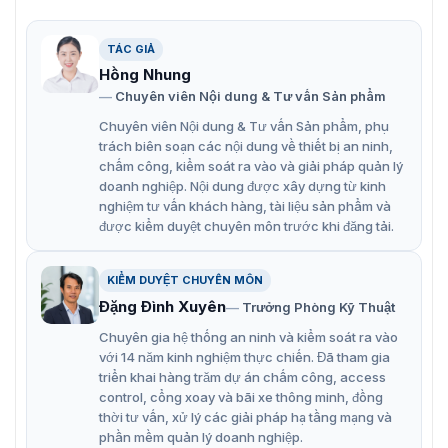
TÁC GIẢ
Đặc điểm nổi bật của Hikvision DS-
Hồng Nhung
2CE70DF0T-MF
Chuyên viên Nội dung & Tư vấn Sản phẩm
Chuyên viên Nội dung & Tư vấn Sản phẩm, phụ
Hình ảnh chất lượng cao với độ phân giải 2MP, 1920
trách biên soạn các nội dung về thiết bị an ninh,
x 1080.
chấm công, kiểm soát ra vào và giải pháp quản lý
Hình ảnh màu 24/7 với khẩu độ F1.0.
doanh nghiệp. Nội dung được xây dựng từ kinh
nghiệm tư vấn khách hàng, tài liệu sản phẩm và
Công nghệ kỹ thuật số DWDR chống ngược sáng tốt.
được kiểm duyệt chuyên môn trước khi đăng tải.
Công nghệ 3D DNR mang lại hình ảnh rõ ràng và sắc
nét.
KIỂM DUYỆT CHUYÊN MÔN
Đặng Đình Xuyên
Trưởng Phòng Kỹ Thuật
Ống kính tiêu cự cố định 2,8 mm, 3,6 mm, 6 mm.
Chuyên gia hệ thống an ninh và kiểm soát ra vào
Khoảng cách ánh sáng trắng lên tới 20m để chụp
với 14 năm kinh nghiệm thực chiến. Đã tham gia
ảnh ban đêm sáng.
triển khai hàng trăm dự án chấm công, access
control, cổng xoay và bãi xe thông minh, đồng
Một cổng cho bốn tín hiệu có thể chuyển đổi
thời tư vấn, xử lý các giải pháp hạ tầng mạng và
(TVI/AHD/CVI/CVBS).
phần mềm quản lý doanh nghiệp.