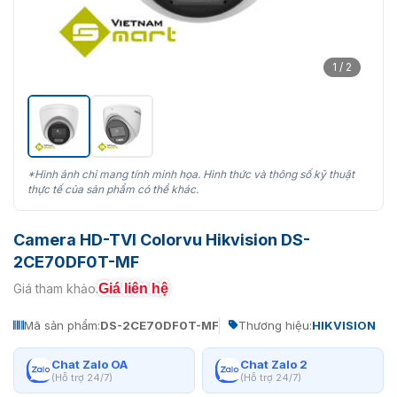
1 / 2
*Hình ảnh chỉ mang tính minh họa. Hình thức và thông số kỹ thuật
thực tế của sản phẩm có thể khác.
Camera HD-TVI Colorvu Hikvision DS-
2CE70DF0T-MF
Giá liên hệ
Giá tham khảo:
Mã sản phẩm:
DS-2CE70DF0T-MF
Thương hiệu:
HIKVISION
Chat Zalo OA
Chat Zalo 2
(Hỗ trợ 24/7)
(Hỗ trợ 24/7)