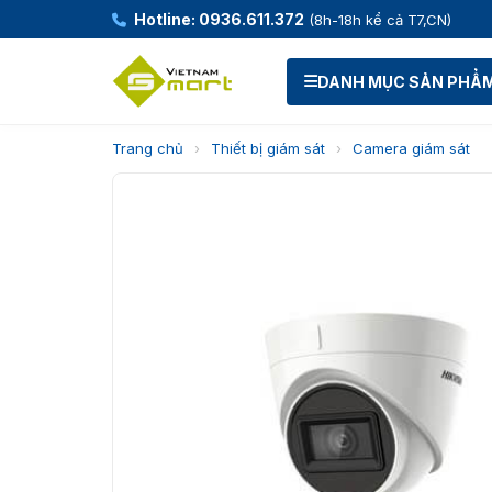
Hotline: 0936.611.372
(8h-18h kể cả T7,CN)
DANH MỤC SẢN PHẨ
Trang chủ
›
Thiết bị giám sát
›
Camera giám sát