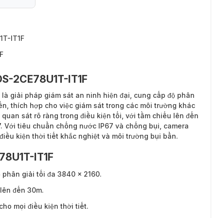
1T-IT1F
F
 DS-2CE78U1T-IT1F
là giải pháp giám sát an ninh hiện đại, cung cấp độ phân
iến, thích hợp cho việc giám sát trong các môi trường khác
uan sát rõ ràng trong điều kiện tối, với tầm chiếu lên đến
7. Với tiêu chuẩn chống nước IP67 và chống bụi, camera
iều kiện thời tiết khắc nghiệt và môi trường bụi bẩn.
E78U1T-IT1F
 phân giải tối đa 3840 x 2160.
 lên đến 30m.
ho mọi điều kiện thời tiết.