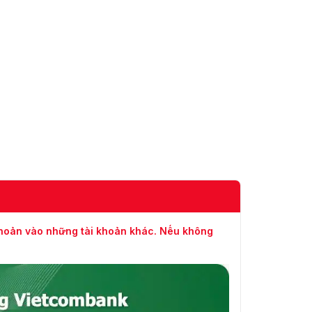
Vật liệu
Nhựa
Ø 109,82 mm × 91,03 mm
Kích thước
(Ø 4,32" × 3,6")
Cân nặng
Xấp xỉ 320 g (0,71 lb.)
-40 °C đến 60 °C (-40 °F
Điều kiện hoạt
đến 140 °F), độ ẩm: 90%
động
trở xuống (không ngưng
tụ)
Giao tiếp
HIKVISION-C
Sự bảo vệ
IP67
khoản vào những tài khoản khác. Nếu không