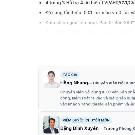
4 trong 1: Hỗ trợ 4 tín hiệu TVI/AHD/CVI/C
Độ sáng tối thiểu: 0,01 Lux màu và 0 Lux vớ
Điều chỉnh góc linh hoạt: Pan 0° đến 360°, 
Ống kính cố định: Các tùy chọn 2,8 mm, 3,6
Thời gian màn trập: PAL: 1/12,5 giây đến 1/
TÁC GIẢ
Hồng Nhung
Chuyên viên Nội dun
Chuyên viên Nội dung & Tư vấn Sản phẩm
công, kiểm soát ra vào và giải pháp quả
vấn khách hàng, tài liệu sản phẩm và đư
KIỂM DUYỆT CHUYÊN MÔN
Đặng Đình Xuyên
Trưởng Phòng K