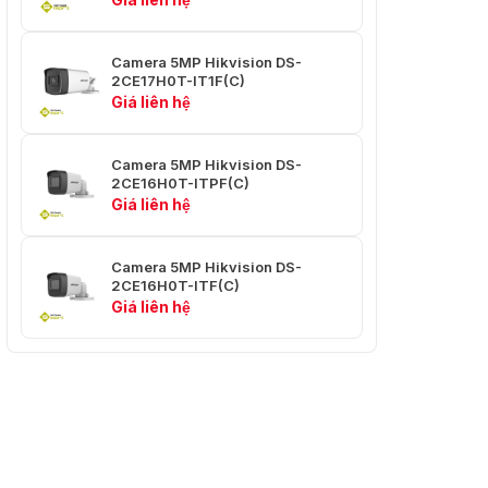
Cải thiện hình
BLC, HLC
ảnh
Camera 5MP Hikvision DS-
2CE17H0T-IT1F(C)
Cân bằng
Giá liên hệ
Tự động/Thủ công
trắng
Giao diện
Camera 5MP Hikvision DS-
2CE16H0T-ITPF(C)
Giá liên hệ
Có thể chuyển đổi
Đầu ra video
TVI/AHD/CVI/CVBS; 1 đầu
ra analog HD
Camera 5MP Hikvision DS-
2CE16H0T-ITF(C)
Tổng quan
Giá liên hệ
Ngôn ngữ
Tiếng Anh
12 VDC ±25% Tối đa 5,3
W *Bạn nên sử dụng một
Nguồn cấp
bộ đổi nguồn để cấp
nguồn cho một camera.
Thân chính: Kim loại, Vỏ: ​​