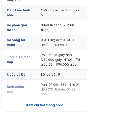
Máy ảnh
Cảm biến hình
CMOS quét liên tục 8,29
ảnh
MP
Độ phân giải
3840 (Ngang) × 2160
tối đa
(Dọc)
Độ sáng tối
0,01 Lux@(F2.0, AGC
thiểu
BẬT), 0 Lux với IR
PAL: 1/12,5 giây đến
Thời gian màn
1/50.000 giây; NTSC: 1/15
trập
giây đến 1/50.000 giây
Ngày và Đêm
Bộ lọc cắt IR
Pan: 0° đến 360°, Tilt: 0°
Điều chỉnh
đến 75°, Rotate: 0° đến
góc
360°
Hệ thống tín
Xem chi tiết thông số
PAL/NTSC
hiệu