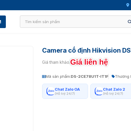
M
Camera cố định Hikvision D
Giá liên hệ
Giá tham khảo:
Mã sản phẩm:
DS-2CE78U1T-IT1F
Thương 
Chat Zalo OA
Chat Zalo 2
(Hỗ trợ 24/7)
(Hỗ trợ 24/7)