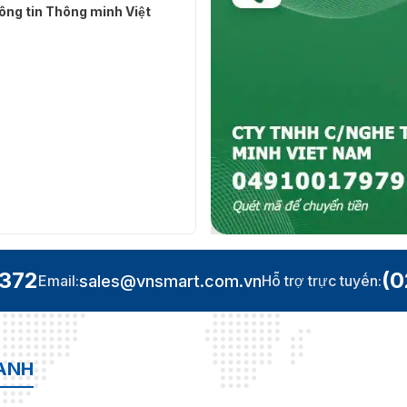
ng tin Thông minh Việt
.372
(0
sales@vnsmart.com.vn
Email:
Hỗ trợ trực tuyến:
OANH