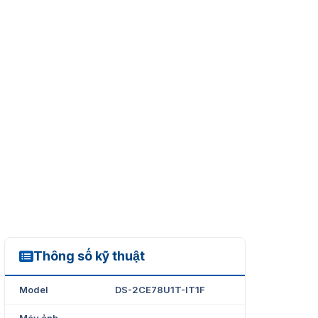
Thông số kỹ thuật
DS-2CE78U1T-IT1F
Model
DS-2CE78U1T-IT1F