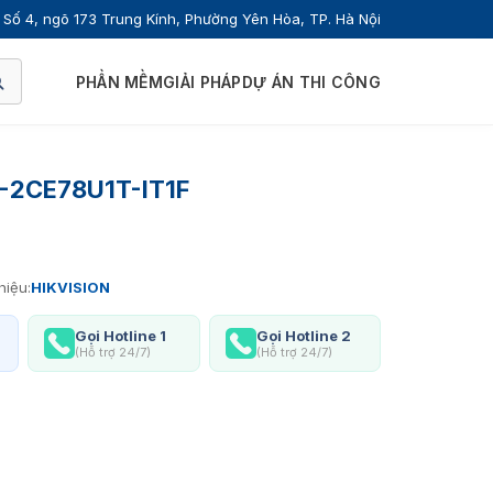
Số 4, ngõ 173 Trung Kính, Phường Yên Hòa, TP. Hà Nội
PHẦN MỀM
GIẢI PHÁP
DỰ ÁN THI CÔNG
S-2CE78U1T-IT1F
hiệu:
HIKVISION
Gọi Hotline 1
Gọi Hotline 2
(Hỗ trợ 24/7)
(Hỗ trợ 24/7)