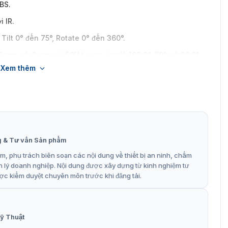
VBS.
i IR.
Tilt 0° đến 75°, Rotate 0° đến 360°.
 mm, và 6 mm với FOV tương ứng là 102,2°, 79°, và 50,8°.
Xem thêm
50.000 giây; NTSC: 1/15 giây đến 1/50.000 giây.
g & Tư vấn Sản phẩm
, phụ trách biên soạn các nội dung về thiết bị an ninh, chấm
n lý doanh nghiệp. Nội dung được xây dựng từ kinh nghiệm tư
ợc kiểm duyệt chuyên môn trước khi đăng tải.
ỹ Thuật