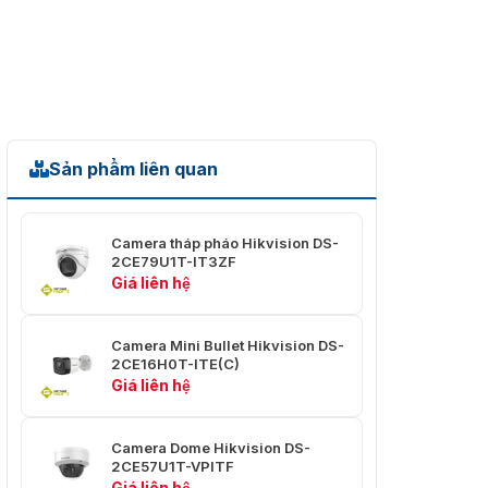
Hình ảnh
Giảm tiếng ồn
DNR 2D
Cài đặt hình
Độ sáng; Độ sắc nét;
ảnh
AGC
Sản phẩm liên quan
TVI: 8MP@12.5fps,
8MP@15fps, 5MP@20fps,
4MP@25fps,
Camera tháp pháo Hikvision DS-
4MP@30fps,
Tốc độ khung
2CE79U1T-IT3ZF
2MP@25fps, 2MP@30fps
hình
Giá liên hệ
CVI: 8MP@12.5fps,
8MP@15fps AHD:
8M@12.5fps, 8M@15fps
Camera Mini Bullet Hikvision DS-
CVBS: 960H P/N
2CE16H0T-ITE(C)
Giá liên hệ
Chế độ Ngày/
Tự động/Màu/Đen trắng
Đêm
(BW)
Camera Dome Hikvision DS-
Dải động rộng
2CE57U1T-VPITF
WDR kỹ thuật số
(WDR)
Giá liên hệ