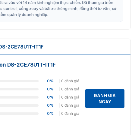
t ra vào với 14 năm kinh nghiệm thực chiến. Đã tham gia triển
control, cổng xoay và bãi xe thông minh, đồng thời tư vấn, xử
mềm quản lý doanh nghiệp.
DS-2CE78U1T-IT1F
sion DS-2CE78U1T-IT1F
0%
| 0 đánh giá
0%
| 0 đánh giá
ĐÁNH GIÁ
0%
| 0 đánh giá
NGAY
0%
| 0 đánh giá
0%
| 0 đánh giá