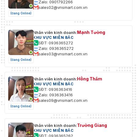
PTZ
Zalo: 0901792266
sales02@vnsmart.com.vn
Phạm Vi
(Đang Online)
Di Chuyển
360° vô tận
(Pan)
Mạnh Tường
Nhân viên kinh doanh:
Tốc Độ
Có thể định cấu hình, từ 0,1°/s đến 160°/s, Tốc
KHU VỰC MIỀN BẮC
Xoay
độ đặt trước: 240°/s
SĐT: 0936365272
Zalo: 0936365272
sales03@vnsmart.com.vn
Phạm Vi
(Đang Online)
Di Chuyển
Từ -15° đến 90° (tự động lật)
(Nghiêng)
Tốc Độ
Có thể định cấu hình, từ 0,1°/s đến 120°/s, Tốc
Hồng Thắm
Nhân viên kinh doanh:
KHU VỰC MIỀN BẮC
Nghiêng
độ đặt trước: 200°/s
SĐT: 0936363416
Zalo: 0936363416
Thu
sales09@vnsmart.com.vn
Phóng
Hỗ trợ
(Đang Online)
Theo Tỷ
Lệ
Trường Giang
Nhân viên kinh doanh:
Cài Đặt
300
KHU VỰC MIỀN BẮC
Trước
SĐT: 0936365262