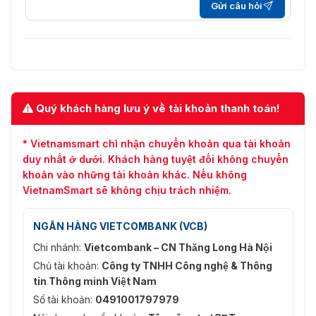
Gửi câu hỏi
H.264+
Hỗ trợ
H.265+
Hỗ trợ
Loại
Hồ sơ cơ bản/Hồ sơ chính/Hồ sơ cao
H.264
Quý khách hàng lưu ý về tài khoản thanh toán!
Luồng chính: H.265+/H.265/H.264+/H.264,
Nén Video
Luồng phụ: H.265/H.264/MJPEG, Luồng thứ ba:
* Vietnamsmart chỉ nhận chuyển khoản qua tài khoản
H.265/H.264/MJPEG
duy nhất ở dưới. Khách hàng tuyệt đối không chuyển
Loại
khoản vào những tài khoản khác. Nếu không
Tiểu sử chính
H.265
VietnamSmart sẽ không chịu trách nhiệm.
Tốc Độ Bit
32 Kb/giây đến 16384 Kb/giây
NGÂN HÀNG VIETCOMBANK (VCB)
Của Video
Chi nhánh:
Vietcombank – CN Thăng Long Hà Nội
Nén Âm
G.711alaw/G.711ulaw/G.722.1/G.726/MP2L2/PCM
Chủ tài khoản:
Công ty TNHH Công nghệ & Thông
Thanh
tin Thông minh Việt Nam
Tốc Độ
G.711alaw/G.711ulaw: 64 Kbps,G.722.1/G.726: 16
Số tài khoản:
0491001797979
Âm Thanh
Kbps,MP212/PCM: 32 Kbps/64 Kbps/128 Kbps