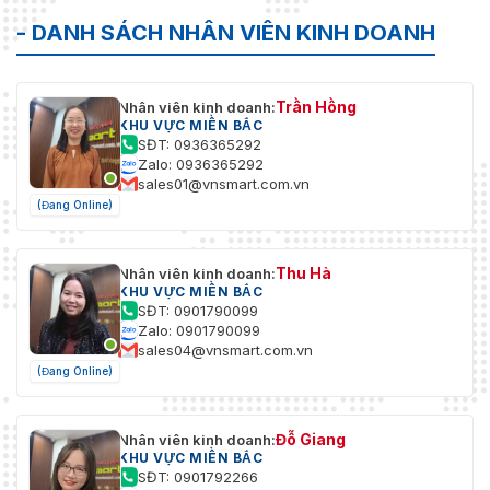
Thuật Số
- DANH SÁCH NHÂN VIÊN KINH DOANH
Mặt Nạ
24 mặt nạ bảo mật đa giác có thể lập trình
Riêng Tư
Trần Hồng
Nhân viên kinh doanh:
KHU VỰC MIỀN BẮC
Chế Độ
Tự động/Bán tự động/Thủ công
SĐT: 0936365292
Tập Trung
Zalo: 0936365292
sales01@vnsmart.com.vn
WDR
120 dB WDR
(Đang Online)
Ánh Sáng Bổ Sung
Thu Hà
Nhân viên kinh doanh:
Khoảng
KHU VỰC MIỀN BẮC
Cách
150 m
SĐT: 0901790099
Hồng
Zalo: 0901790099
Ngoại
sales04@vnsmart.com.vn
(Đang Online)
Hồng
Ngoại
Hỗ trợ
Thông
Đỗ Giang
Nhân viên kinh doanh:
Minh
KHU VỰC MIỀN BẮC
SĐT: 0901792266