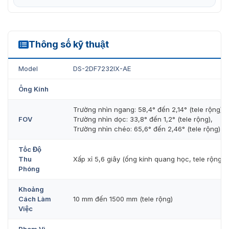
Lux với hồng ngoại
Chức năng IR: Tầm xa hồng ngoại lên đến 150m, hỗ
trợ Smart IR
Thông số kỹ thuật
DS-2DF7232IX-AEL
Chức năng PTZ: Quay ngang 360° liên tục, nghiêng
từ -10° đến 90°, tốc độ quay và nghiêng có thể điều
Model
DS-2DF7232IX-AE
chỉnh
Ống Kính
Chức năng thông minh: Theo dõi thủ công, Theo dõi
tự động (hỗ trợ nhận diện các loại mục tiêu như con
Trường nhìn ngang: 58,4° đến 2,14° (tele rộng),
người và phương tiện), Theo dõi sự kiện
FOV
Trường nhìn dọc: 33,8° đến 1,2° (tele rộng),
Trường nhìn chéo: 65,6° đến 2,46° (tele rộng)
Chức năng bảo mật: Xác thực người dùng, Mã hóa
HTTPS, Kiểm soát truy cập mạng dựa trên cổng IEEE
Tốc Độ
Thu
Xấp xỉ 5,6 giây (ống kính quang học, tele rộng)
802.1x, Lọc địa chỉ IP
Phóng
Giao diện mạng: Ethernet RJ45 10 M/100 M, Hỗ trợ
Khoảng
Hi-PoE
Cách Làm
10 mm đến 1500 mm (tele rộng)
Lưu trữ: Khe cắm thẻ nhớ tích hợp, hỗ trợ Micro
Việc
SD/SDHC/SDXC lên đến 256 GB; NAS (NFS, SMB/CIFS),
Phạm Vi