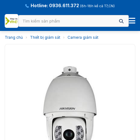
Hotline: 0936.611.372
(8h-18h kể cả T7,CN)
Trang chủ
›
Thiết bị giám sát
›
Camera giám sát