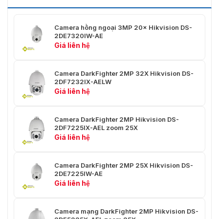
Thời
Người
Tối đa 32 người dùng, 3 cấp độ: Quản trị viên,
Camera hồng ngoại 3MP 20× Hikvision DS-
Dùng/Máy
Người vận hành và Người dùng
2DE7320IW-AE
Chủ
Giá liên hệ
Khách
iVMS-4200, iVMS-4500, iVMS-5200, Hik-
Hàng
Connect
Camera DarkFighter 2MP 32X Hikvision DS-
2DF7232IX-AELW
Trình
IE 8 đến 11, Chrome 31.0 đến 44, Firefox 30.0
Giá liên hệ
Duyệt Web
đến 51
Xác thực người dùng (ID và PW), xác thực máy
Camera DarkFighter 2MP Hikvision DS-
Các Biện
chủ (địa chỉ MAC); Mã hóa HTTPS; Kiểm soát
2DF7225IX-AEL zoom 25X
Pháp An
truy cập mạng dựa trên cổng IEEE 802.1x; Lọc
Giá liên hệ
Ninh
địa chỉ IP
Các hành động cảnh báo, chẳng hạn như
Camera DarkFighter 2MP 25X Hikvision DS-
Liên Kết
Thông báo cho Trung tâm giám sát, Tải lên
2DE7225IW-AE
Báo Động
FTP, Gửi email, Ghi kích hoạt, Liên kết ghi và
Giá liên hệ
Nhập cảnh báo, v.v.
Giao Diện
Camera mạng DarkFighter 2MP Hikvision DS-