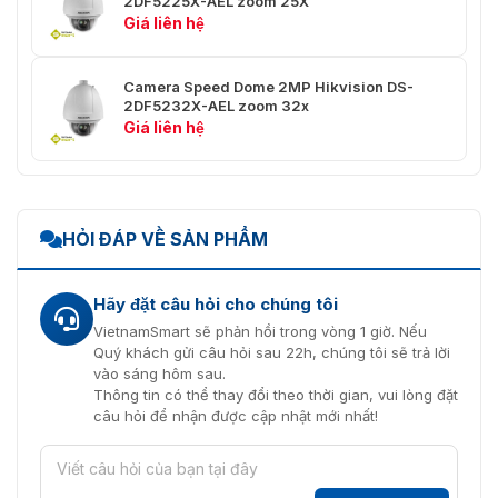
2DF5225X-AEL zoom 25X
Giá liên hệ
Đầu Ra
Đầu ra cảnh báo 2-ch
Cảnh Báo
Camera Speed Dome 2MP Hikvision DS-
Đầu Vào
Đầu vào cảnh báo 7-ch
2DF5232X-AEL zoom 32x
Cảnh Báo
Giá liên hệ
Đầu Vào
Đầu vào âm thanh 1-ch, 2 đến 2,4 V[pp], 1 KΩ ±
Âm Thanh
10%
Đầu Ra
Đầu ra âm thanh 1-ch, mức đường truyền, trở
HỎI ĐÁP VỀ SẢN PHẨM
Âm Thanh
kháng: 600 Ω
Giao Diện
1 RJ45 10 M/100 M Ethernet, Hi-PoE
Hãy đặt câu hỏi cho chúng tôi
Mạng
VietnamSmart sẽ phản hồi trong vòng 1 giờ. Nếu
Quý khách gửi câu hỏi sau 22h, chúng tôi sẽ trả lời
Khe cắm thẻ nhớ tích hợp, hỗ trợ Micro
vào sáng hôm sau.
Lưu trữ
SD/SDHC/SDXC, tối đa 256 GB; NAS (NFS, SMB/
Thông tin có thể thay đổi theo thời gian, vui lòng đặt
CIFS), ANR
câu hỏi để nhận được cập nhật mới nhất!
RS-485
HIKVISION, Pelco-P, Pelco-D, tự thích ứng
Tiêu Chuẩn Nén