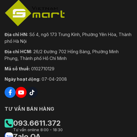
Thông
ANR (Bổ sung mạng tự động), VCA kép
Minh
Luồng chính, luồng phụ và luồng thứ ba lần
ROI
lượt hỗ trợ bốn khu vực cố định.
Địa chỉ HN:
Số 4, ngõ 173 Trung Kính, Phường Yên Hòa, Thành
Tổng Quan
phố Hà Nội
Kích
Địa chỉ HCM:
26/2 Đường 702 Hồng Bàng, Phường Minh
Φ 245 mm × 373,94 mm
Thước
Phụng, Thành phố Hồ Chí Minh
Vật Liệu
ADC 12, PC+10% GF
Mã số thuế:
0102710129
Ngày hoạt động:
07-04-2008
Cân Nặng
Xấp xỉ 6kg
IP66, IK10 (không bao gồm cửa sổ kính), Chống
Mức Độ
sét 6000V, Chống sét lan truyền và Bảo vệ
Bảo Vệ
thoáng qua điện áp
TƯ VẤN BÁN HÀNG
24 VAC (Tối đa 60 W), Hi-PoE (Tối đa 50 W),
Nguồn
093.6611.372
Tổng tối đa. 60W, bao gồm tối đa. 18 W cho
Điện
hồng ngoại, tối đa. 6 W cho máy sưởi.
Tư vấn online 8:00 - 18:30
Zalo OA