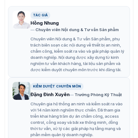
Camera DarkFighter 2MP Hikvision DS-2DF7232IX-AEL
zoom32X
TÁC GIẢ
Hồng Nhung
Đặc điểm nổi bật của camera DS-
Chuyên viên Nội dung & Tư vấn Sản phẩm
2DF7232IX-AEL
Chuyên viên Nội dung & Tư vấn Sản phẩm, phụ
trách biên soạn các nội dung về thiết bị an ninh,
Hikvision DS-2DF7232IX-AEL cung cấp độ phân giải 2MP
chấm công, kiểm soát ra vào và giải pháp quản lý
và khả năng zoom quang học 32x. Cho phép quan sát
doanh nghiệp. Nội dung được xây dựng từ kinh
chi tiết các khu vực rộng lớn với góc nhìn ngang từ 58.4°
nghiệm tư vấn khách hàng, tài liệu sản phẩm và
đến 2.14°. Đạt chuẩn chống thấm nước và bụi IP66, phù
được kiểm duyệt chuyên môn trước khi đăng tải.
hợp dùng ngoài trời.
Với tính năng theo dõi thông minh, camera có thể tự
KIỂM DUYỆT CHUYÊN MÔN
động nhận diện và theo dõi các mục tiêu quan trọng,
Đặng Đình Xuyên
Trưởng Phòng Kỹ Thuật
giúp tiết kiệm thời gian và tăng cường hiệu quả giám
sát.
Chuyên gia hệ thống an ninh và kiểm soát ra vào
với 14 năm kinh nghiệm thực chiến. Đã tham gia
Thông số kỹ thuật chính
triển khai hàng trăm dự án chấm công, access
Cảm biến hình ảnh: CMOS quét tiến 1/2.8″
control, cổng xoay và bãi xe thông minh, đồng
thời tư vấn, xử lý các giải pháp hạ tầng mạng và
Độ nhạy sáng tối thiểu 0.002 Lux @(F1.2, AGC ON), 0
phần mềm quản lý doanh nghiệp.