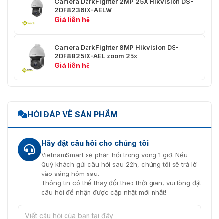
Hồng
Camera DarkFighter 2MP 25X Hikvision DS-
Ngoại
2DF8236IX-AELW
Hỗ trợ
Thông
Giá liên hệ
Minh
Camera DarkFighter 8MP Hikvision DS-
Mô-Đun Máy Ảnh
2DF8825IX-AEL zoom 25x
Giá liên hệ
DNR 3D
Hỗ trợ
Tiếp Xúc
Hỗ trợ
Khu Vực
HỎI ĐÁP VỀ SẢN PHẨM
Trọng
Tâm Khu
Hỗ trợ
Vực
Hãy đặt câu hỏi cho chúng tôi
Cảm Biến
VietnamSmart sẽ phản hồi trong vòng 1 giờ. Nếu
CMOS quét lũy tiến 1/1.8"
Ảnh
Quý khách gửi câu hỏi sau 22h, chúng tôi sẽ trả lời
vào sáng hôm sau.
Chiếu
Thông tin có thể thay đổi theo thời gian, vui lòng đặt
Màu sắc: 0,002 Lux @(F1.5, AGC BẬT), Đen
Sáng Tối
câu hỏi để nhận được cập nhật mới nhất!
trắng: 0,0002 Lux @(F1.5, AGC BẬT), 0 lux với
Thiểu
IR