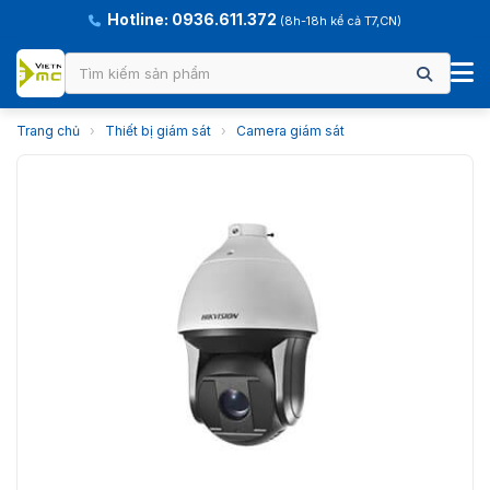
Hotline: 0936.611.372
(8h-18h kể cả T7,CN)
Trang chủ
›
Thiết bị giám sát
›
Camera giám sát