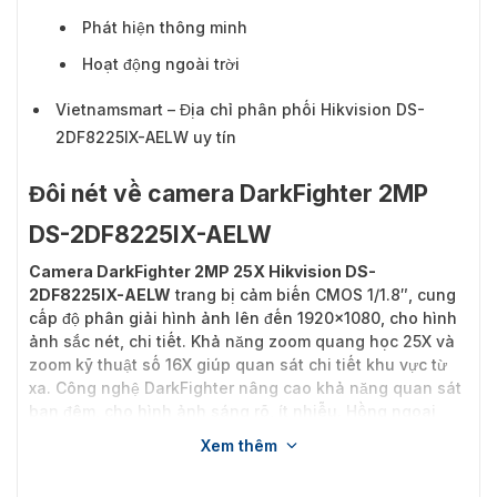
Phát hiện thông minh
Hoạt động ngoài trời
Vietnamsmart – Địa chỉ phân phối Hikvision DS-
2DF8225IX-AELW uy tín
Đôi nét về camera DarkFighter 2MP
DS-2DF8225IX-AELW
Camera DarkFighter 2MP 25X Hikvision DS-
2DF8225IX-AELW
trang bị cảm biến CMOS 1/1.8″, cung
cấp độ phân giải hình ảnh lên đến 1920×1080, cho hình
ảnh sắc nét, chi tiết. Khả năng zoom quang học 25X và
zoom kỹ thuật số 16X giúp quan sát chi tiết khu vực từ
xa. Công nghệ DarkFighter nâng cao khả năng quan sát
ban đêm, cho hình ảnh sáng rõ, ít nhiễu. Hồng ngoại
ban đêm tầm xa 200m đảm bảo quan sát rõ ràng trong
Xem thêm
môi trường tối. Thiết bị hỗ trợ nhiều chuẩn nén hình ảnh
H.265+/H.265, H.264+/H.264.