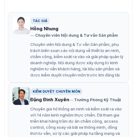
TÁC GIẢ
Hồng Nhung
Chuyên viên Nội dung & Tư vấn Sản phẩm
Chuyên viên Nội dung & Tư vấn Sản phẩm, phụ
trách biên soạn các nội dung về thiết bị an ninh,
chấm công, kiểm soát ra vào và giải pháp quản lý
doanh nghiệp. Nội dung được xây dựng từ kinh
nghiệm tư vấn khách hàng, tài liệu sản phẩm và
được kiểm duyệt chuyên môn trước khi đăng tải.
Camera DarkFighter 2MP 25X Hikvision DS-2DF8225IX-AELW
KIỂM DUYỆT CHUYÊN MÔN
Đặng Đình Xuyên
Trưởng Phòng Kỹ Thuật
Tổng hợp tính năng camera 25X
Chuyên gia hệ thống an ninh và kiểm soát ra vào
Hikvision DS-2DF8225IX-AELW
với 14 năm kinh nghiệm thực chiến. Đã tham gia
triển khai hàng trăm dự án chấm công, access
control, cổng xoay và bãi xe thông minh, đồng
Hình ảnh chất lượng cao
thời tư vấn, xử lý các giải pháp hạ tầng mạng và