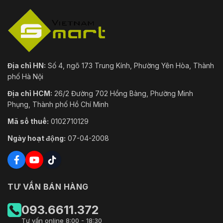
Âm Thanh
Ohm±10%, mức đường truyền đầu ra âm thanh
1-ch, trở kháng: 600Ω
Giao Diện
1 Giao diện Ethernet RJ45 10 M/100 M, Hi-PoE
Mạng
CVBS
Hỗ trợ
Địa chỉ HN:
Số 4, ngõ 173 Trung Kính, Phường Yên Hòa, Thành
phố Hà Nội
RS-485
HIKVISION, Pelco-P, Pelco-D, tự thích ứng
Địa chỉ HCM:
26/2 Đường 702 Hồng Bàng, Phường Minh
Tổng Quan
Phụng, Thành phố Hồ Chí Minh
Kích
Mã số thuế:
0102710129
Φ 266,6 mm × 410 mm (Φ 10,50" × 16,14")
Thước
Ngày hoạt động:
07-04-2008
Cân Nặng
Xấp xỉ. 8 kg (17,64 lb)
Tiêu chuẩn IP67, IK10 (chỉ được hỗ trợ bởi
Mức Độ
camera không có cần gạt nước), Chống sét
TƯ VẤN BÁN HÀNG
Bảo Vệ
6000V, Chống sốc điện và Bảo vệ thoáng qua
điện áp
093.6611.372
24 VAC (Tối đa 60 W, bao gồm tối đa 18 W cho
Tư vấn online 8:00 - 18:30