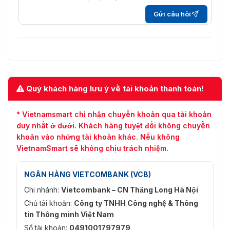
Tự động/Thủ công/ATW (Cân bằng trắng tự
Cân Bằng
động theo dõi)/Trong nhà/Ngoài trời/Đèn
Gửi câu hỏi
Trắng
huỳnh quang/Đèn natri
Thời Gian
50Hz: 1/1 giây đến 1/30.000 giây, 60Hz: 1/1 giây
Màn Trập
đến 1/30.000 giây
Ngày Đêm
Bộ lọc cắt hồng ngoại
Quý khách hàng lưu ý về tài khoản thanh toán!
Thu
Phóng Kỹ
16×
Thuật Số
* Vietnamsmart chỉ nhận chuyển khoản qua tài khoản
duy nhất ở dưới. Khách hàng tuyệt đối không chuyển
Mặt Nạ
24 mặt nạ bảo mật đa giác có thể lập trình, màu
khoản vào những tài khoản khác. Nếu không
Riêng Tư
mặt nạ hoặc khảm có thể định cấu hình
VietnamSmart sẽ không chịu trách nhiệm.
Chế Độ
Tự động/Bán tự động/Thủ công
Tập Trung
NGÂN HÀNG VIETCOMBANK (VCB)
Chi nhánh:
Vietcombank – CN Thăng Long Hà Nội
WDR
Hỗ trợ
Chủ tài khoản:
Công ty TNHH Công nghệ & Thông
BLC
tin Thông minh Việt Nam
Hỗ trợ
Số tài khoản:
0491001797979