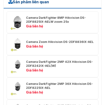
Sản phẩm liên quan
1080, 1280 × 960, 1280 × 720)
50Hz: 25 khung hình/giây (704 × 576, 640 ×
Camera DarkFighter 8MP Hikvision DS-
Luồng
480, 352 × 288)
2DF8825IX-AELW zoom 25x
Phụ
60Hz: 30 khung hình/giây (704 × 480, 640 ×
Giá liên hệ
480, 352 × 240)
50Hz: 25 khung hình/giây (1920 × 1080, 1280 ×
960, 1280 × 720, 704 × 576, 640 × 480, 352 ×
Camera Zoom Hikvision DS-2DF8836IX-AEL
Luồng
288), 60Hz: 30 khung hình/giây (1920 × 1080,
Giá liên hệ
Thứ Ba
1280 × 960, 1280 × 720, 704 × 4 80, 640 ×
480, 352 × 240)
Camera DarkFighter 2MP 42X Hikvision DS-
SVC
Hỗ trợ
2DF8242IX-AEL(W)
Giá liên hệ
IR
Khoảng
Camera DarkFighter 2MP 36X Hikvision DS-
Cách
2DF8225IX-AEL
200 m
Hồng
Giá liên hệ
Ngoại