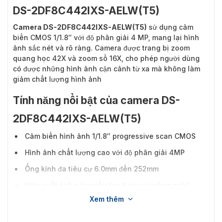
DS-2DF8C442IXS-AELW(T5)
Camera DS-2DF8C442IXS-AELW(T5)
sử dụng cảm
biến CMOS 1/1.8″ với độ phân giải 4 MP, mang lại hình
ảnh sắc nét và rõ ràng. Camera được trang bị zoom
quang học 42X và zoom số 16X, cho phép người dùng
có được những hình ảnh cận cảnh từ xa mà không làm
giảm chất lượng hình ảnh
Tính năng nổi bật của camera DS-
2DF8C442IXS-AELW(T5)
Cảm biến hình ảnh 1/1.8″ progressive scan CMOS
Hình ảnh chất lượng cao với độ phân giải 4MP
Ống kính đa tiêu cự 6.0mm đến 252mm
Hiệu suất ánh sáng yếu tuyệt vời với công nghệ
DarkFighter
Xem thêm
Zoom quang học 42x và zoom kỹ thuật số 16x giúp