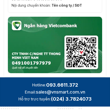
Nội dung chuyển khoản:
Tên công ty / SĐT
Âm thanh
G.711alaw, G.711ulaw, G.722.1,
Nén âm thanh
G.726, MP2L2, PCM
64 Kbps (G.711)/16 Kbps
Tốc độ bit âm thanh
(G.722.1)/16 Kbps (G.726)/32 đến
192 Kbps (MP2L2)
Mạng
Lưu trữ mạng
NAS (NFS, SMB/CIFS), ANR
IPv4/IPv6, HTTP, HTTPS, 802.1x,
QoS, FTP, SMTP, UPnP, SNMP,
Giao thức
DNS, DDNS, NTP, RTSP, RTCP,
093.6611.372
Hotline:
RTP, TCP/IP, UDP, IGMP, ICMP,
sales@vnsmart.com.vn
Email:
DHCP, PPPoE, Bonjour
(024) 3.7824073
Hỗ trợ trực tuyến:
ISUP, ISAPI, Hikvision SDK, Open
API
Network Video Interface (Profile