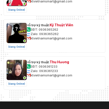
ktvietnamsmart@gmail.com
1 cổng SD/SDHC/SDXC (lên đến
Cổng lưu trữ
256GB)
(Đang Online)
Giao diện điều
1 cổng RS-485
khiển
Kỹ Thuật Viên
Hỗ trợ kỹ thuật:
SĐT: 0936365262
Nguồn điện
24V AC ± 10% / 12V DC ± 10%
Zalo: 0936365262
ktvietnamsmart@gmail.com
35 W (công suất tiêu chuẩn), 60
Tiêu thụ điện năng
W (công suất tối đa)
(Đang Online)
-40°C đến 70°C (-40°F đến
Nhiệt độ hoạt động
158°F)
Thu Hương
Hỗ trợ kỹ thuật:
SĐT: 0936361233
Độ ẩm hoạt động
95% hoặc ít hơn
Zalo: 0936361233
ktvietnamsmart@gmail.com
Bảo vệ
IP67, IK10
(Đang Online)
415 × 170 × 170 mm (16.3" × 6.7"
Kích thước
× 6.7")
Trọng lượng
6.6 kg (14.55 lb)