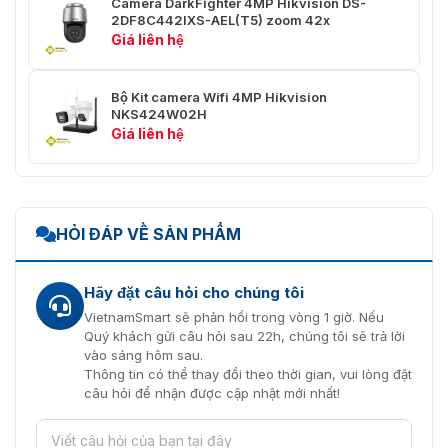
Camera DarkFighter 4MP Hikvision DS-
Có
PTZ
2DF8C442IXS-AEL(T5) zoom 42x
Giá liên hệ
Đóng băng preset
Có
Preset, quét mẫu, quét tuần tra,
Bộ Kit camera Wifi 4MP Hikvision
NKS424W02H
quét tự động, quét tilt, quét ngẫu
Giá liên hệ
Công việc theo lịch
nhiên, quét khung, quét toàn
cảnh, khởi động lại dome, điều
chỉnh dome, xuất aux
Video
HỎI ĐÁP VỀ SẢN PHẨM
50 Hz: 25 fps (2560 × 1440, 1920
× 1080, 1280 × 960, 1280 × 720);
Dòng chính
Hãy đặt câu hỏi cho chúng tôi
60 Hz: 24 fps (2560 × 1440, 1920
× 1080, 1280 × 960, 1280 × 720)
VietnamSmart sẽ phản hồi trong vòng 1 giờ. Nếu
Quý khách gửi câu hỏi sau 22h, chúng tôi sẽ trả lời
50 Hz: 25 fps (704 × 576, 640 ×
vào sáng hôm sau.
480, 352 × 288);
Thông tin có thể thay đổi theo thời gian, vui lòng đặt
Dòng phụ
60 Hz: 24 fps (704 × 480, 640 ×
câu hỏi để nhận được cập nhật mới nhất!
480, 352 × 240)
50 Hz: 25 fps (1920 × 1080, 1280