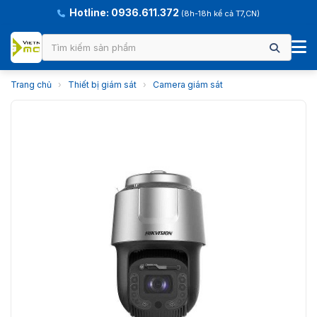
Hotline: 0936.611.372
(8h-18h kể cả T7,CN)
Trang chủ
›
Thiết bị giám sát
›
Camera giám sát