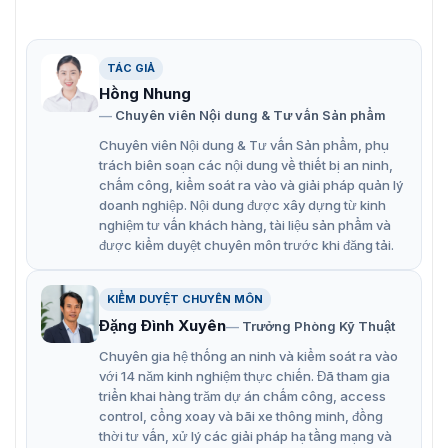
xem cận cảnh trên các khu vực rộng lớn
Tầm nhìn ban đêm mở rộng với khoảng cách IR lên
tới 400m
TÁC GIẢ
Hồng Nhung
Chống nước và bụi (IP67) và chống phá hoại (IK10)
Chuyên viên Nội dung & Tư vấn Sản phẩm
Hỗ trợ chụp khuôn mặt để phát hiện, chụp, phân loại
Chuyên viên Nội dung & Tư vấn Sản phẩm, phụ
và chọn khuôn mặt đang chuyển động
trách biên soạn các nội dung về thiết bị an ninh,
chấm công, kiểm soát ra vào và giải pháp quản lý
1 cổng đầu vào âm thanh, 1 cổng đầu ra âm thanh
doanh nghiệp. Nội dung được xây dựng từ kinh
Khe cắm thẻ nhớ tích hợp, hỗ trợ thẻ nhớ
nghiệm tư vấn khách hàng, tài liệu sản phẩm và
được kiểm duyệt chuyên môn trước khi đăng tải.
microSD/microSDHC/microSDXC, lên đến 256 GB
Hỗ trợ phát hiện xe (biển số xe, kiểu xe và nhận dạng
KIỂM DUYỆT CHUYÊN MÔN
màu xe)
Đặng Đình Xuyên
Trưởng Phòng Kỹ Thuật
Chuyên gia hệ thống an ninh và kiểm soát ra vào
với 14 năm kinh nghiệm thực chiến. Đã tham gia
triển khai hàng trăm dự án chấm công, access
control, cổng xoay và bãi xe thông minh, đồng
thời tư vấn, xử lý các giải pháp hạ tầng mạng và