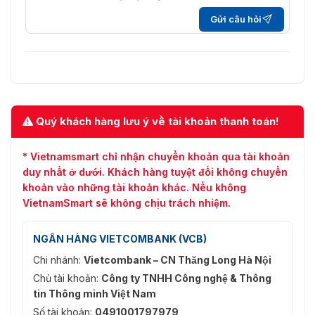
× 960, 1280 × 720, 704 × 576,
Gửi câu hỏi
640 × 480, 352 × 288);
Dòng thứ ba
60 Hz: 24 fps (1920 × 1080, 1280
× 960, 1280 × 720, 704 × 480,
640 × 480, 352 × 240)
Dòng chính:
H.265+/H.265/H.264+/H.264
Nén video
Quý khách hàng lưu ý về tài khoản thanh toán!
Dòng phụ: H.265/H.264/MJPEG
Dòng thứ ba: H.265/H.264/MJPEG
* Vietnamsmart chỉ nhận chuyển khoản qua tài khoản
Tốc độ bit video
32 Kbps đến 16384 Kbps
duy nhất ở dưới. Khách hàng tuyệt đối không chuyển
khoản vào những tài khoản khác. Nếu không
Baseline Profile/Main Profile/High
Loại H.264
VietnamSmart sẽ không chịu trách nhiệm.
Profile
Loại H.265
Main Profile
NGÂN HÀNG VIETCOMBANK (VCB)
Chi nhánh:
Vietcombank – CN Thăng Long Hà Nội
Mã hóa video có
H.264 và H.265
thể mở rộng (SVC)
Chủ tài khoản:
Công ty TNHH Công nghệ & Thông
tin Thông minh Việt Nam
Khu vực quan tâm
8 khu vực cố định cho mỗi dòng
Số tài khoản:
0491001797979
(ROI)