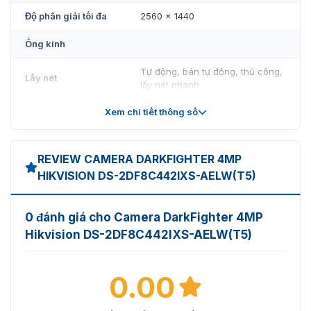
Độ phân giải tối đa
2560 × 1440
Ống kính
Tự động, bán tự động, thủ công,
Lấy nét
lấy nét nhanh
Xem chi tiết thông số
Tiêu cự
6.0 mm đến 252 mm
Tốc độ zoom
Khoảng 4.5 giây
REVIEW CAMERA DARKFIGHTER 4MP
- Góc nhìn ngang: 56.6° đến 1.7°
HIKVISION DS-2DF8C442IXS-AELW(T5)
(rộng-tele)
- Góc nhìn dọc: 33.7° đến 0.9°
Góc nhìn
(rộng-tele)
0 đánh giá cho Camera DarkFighter 4MP
- Góc nhìn chéo: 63.4° đến 1.9°
Hikvision DS-2DF8C442IXS-AELW(T5)
(rộng-tele)
Khẩu độ
Max. F1.2
0.00
Đèn phụ