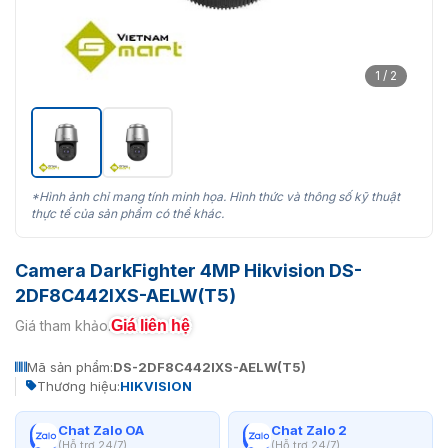
1 / 2
*Hình ảnh chỉ mang tính minh họa. Hình thức và thông số kỹ thuật
thực tế của sản phẩm có thể khác.
Camera DarkFighter 4MP Hikvision DS-
2DF8C442IXS-AELW(T5)
Giá liên hệ
Giá tham khảo:
Mã sản phẩm:
DS-2DF8C442IXS-AELW(T5)
Thương hiệu:
HIKVISION
Chat Zalo OA
Chat Zalo 2
(Hỗ trợ 24/7)
(Hỗ trợ 24/7)