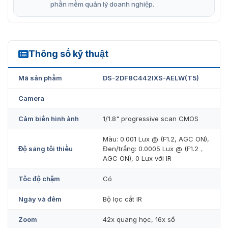
phần mềm quản lý doanh nghiệp.
Thông số kỹ thuật
DS-2DF8C442IXS-AELW(T5)
Mã sản phẩm
DS-2DF8C442IXS-AELW(T5)
Camera
Cảm biến hình ảnh
1/1.8" progressive scan CMOS
Màu: 0.001 Lux @ (F1.2, AGC ON),
Độ sáng tối thiểu
Đen/trắng: 0.0005 Lux @ (F1.2，
AGC ON), 0 Lux với IR
Tốc độ chậm
Có
Ngày và đêm
Bộ lọc cắt IR
Zoom
42x quang học, 16x số