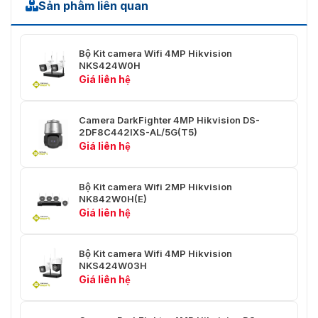
Sản phẩm liên quan
250°/giây
Pan tỷ lệ
Có
Bộ Kit camera Wifi 4MP Hikvision
Presets
300
NKS424W0H
Giá liên hệ
8 tuần tra, tối đa 32 preset cho
Quét tuần tra
mỗi tuần tra
Camera DarkFighter 4MP Hikvision DS-
2DF8C442IXS-AL/5G(T5)
4 quét mẫu, thời gian ghi hơn 10
Quét mẫu
Giá liên hệ
phút cho mỗi quét
Bộ nhớ khi tắt
Có
Bộ Kit camera Wifi 2MP Hikvision
nguồn
NK842W0H(E)
Giá liên hệ
Preset, quét mẫu, quét tuần tra,
Hành động khi đỗ
quét tự động, quét tilt, quét ngẫu
xe
nhiên, quét khung, quét toàn
Bộ Kit camera Wifi 4MP Hikvision
cảnh
NKS424W03H
Giá liên hệ
Định vị 3D
Có
Hiển thị trạng thái