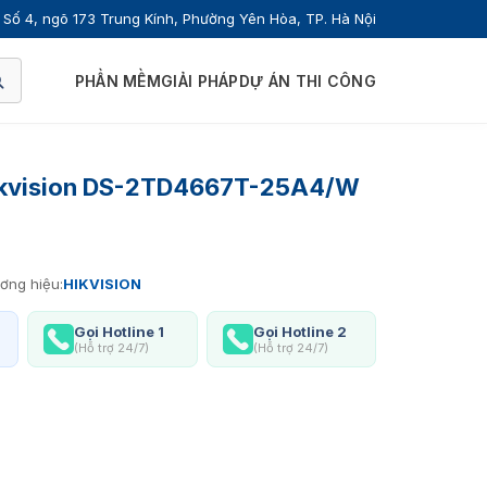
Số 4, ngõ 173 Trung Kính, Phường Yên Hòa, TP. Hà Nội
PHẦN MỀM
GIẢI PHÁP
DỰ ÁN THI CÔNG
Hikvision DS-2TD4667T-25A4/W
ơng hiệu:
HIKVISION
Gọi Hotline 1
Gọi Hotline 2
(Hỗ trợ 24/7)
(Hỗ trợ 24/7)