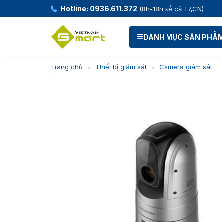
Hotline: 0936.611.372
(8h-18h kể cả T7,CN)
DANH MỤC SẢN PHẨ
Trang chủ
›
Thiết bị giám sát
›
Camera giám sát