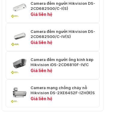
Camera đếm người Hikvision DS-
2CD6825G0/C-I(S)
WDR
120dB
Giá liên hệ
Chống
sương mù
Không, hỗ trợ khử sương theo thuật toán
Camera đếm người Hikvision DS-
quang học
2CD6825G0/C-IV(S)
Giá liên hệ
Hiệu ứng
hình ảnh
Camera đếm người ống kính kép
Hiển thị một phần hình ảnh của kênh
Hikvision iDS-2CD6810F-IV/C
Hình ảnh
nhiệt trên toàn màn hình của kênh
Giá liên hệ
trong ảnh
quang
Màu mục
Được hỗ trợ ở chế độ nóng trắng và
Camera mạng chống cháy nổ
tiêu
nóng đen (Tối đa 15 loại)
Hikvision DS-2XE6452F-IZH(R)S
Giá liên hệ
PTZ
Phạm vi di
Pan: Xoay 360° liên tục; Nghiêng: Từ
chuyển
-20° đến + 90° (tự động lật)
Tốc độ
Có thể định cấu hình, Từ 0,2°/s đến