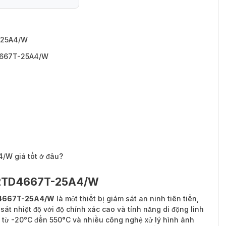
D4667T-25A4/W
-25A4/W
4667T-25A4/W
W giá tốt ở đâu?
S-2TD4667T-25A4/W
TD4667T-25A4/W
là một thiết bị giám sát an ninh tiên tiến,
át nhiệt độ với độ chính xác cao và tính năng di động linh
ộ từ -20°C đến 550°C và nhiều công nghệ xử lý hình ảnh