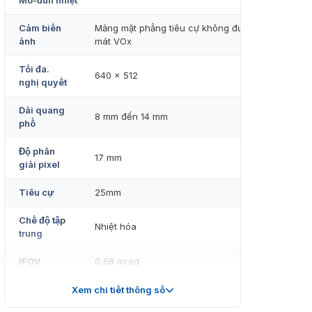
Mô-đun nhiệt
Cảm biến
Mảng mặt phẳng tiêu cự không được làm
ảnh
mát VOx
Tối đa.
640 x 512
nghị quyết
Dải quang
8 mm đến 14 mm
phổ
Độ phân
17 mm
giải pixel
Tiêu cự
25mm
Chế độ tập
Nhiệt hóa
trung
IFOV
0,68 mrad
NETD
Nhỏ hơn 35 mK (@25 °C,F#=1.0)
Xem chi tiết thông số