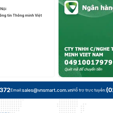
 Nội
ng tin Thông minh Việt
.372
(0
sales@vnsmart.com.vn
Email:
Hỗ trợ trực tuyến: