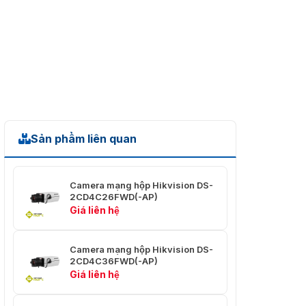
Tiêu cự
4,8mm～120mm,25X
Tối thiểu.
Màu sắc: 0,05 Lux @ (F1.5, AGC ON),
Chiếu
B/W: 0,01 Lux @ (F1.5, AGC ON)
sáng
Khẩu độ
F1.0-F1.6
(Phạm vi)
Sản phẩm liên quan
Chế độ tập
Bán tự động & thủ công
trung
Thu
Camera mạng hộp Hikvision DS-
phóng kỹ
×1, ×2, ×4, ×8,×16
2CD4C26FWD(-AP)
thuật số
Giá liên hệ
Chế độ
ngày &
Bộ lọc cắt IR với công tắc tự động
Camera mạng hộp Hikvision DS-
2CD4C36FWD(-AP)
đêm
Giá liên hệ
Tốc độ
1/1 giây đến 1/30.000 giây
màn trập