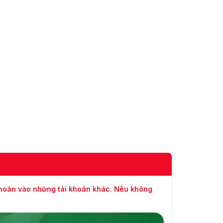
xoay
200°/s
Tốc độ
Có thể định cấu hình, Từ 0,2°/s đến
nghiêng
100°/s
Thu
phóng
Đúng
theo tỷ lệ
cài đặt
Tổng cộng 300, 273 có thể cấu hình
trước
được.
Quét tuần
số 8; Lên đến 32 cài đặt trước cho mỗi
tra
lần tuần tra
Quét mẫu
4; Hơn 10 phút cho mỗi mẫu
Tắt nguồn
Đúng
bộ nhớ
khoản vào những tài khoản khác. Nếu không
Cài sẵn/Quét mẫu/Quét tuần tra/Quét tự
Công viên
động/Quét nghiêng/Quét ngẫu