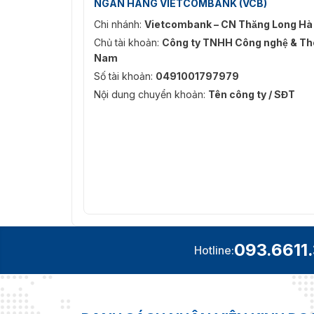
NGÂN HÀNG VIETCOMBANK (VCB)
Chi nhánh:
Vietcombank – CN Thăng Long Hà
Chủ tài khoản:
Công ty TNHH Công nghệ & Thô
Nam
Số tài khoản:
0491001797979
Nội dung chuyển khoản:
Tên công ty / SĐT
093.6611
Hotline: