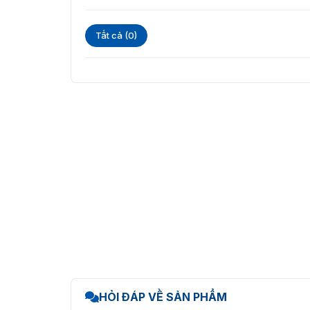
Tính năng hỗ trợ và kết nối
Tất cả (0)
Camera DS-2TD4667T-25A4/W hỗ trợ chức năng 
và cải thiện khả năng quản lý và giám sát từ
LTE-TDD/LTE-FDD/WCDMA 4G, giúp việc thiết l
Thời lượng pin và khả năng sạc
Camera DS-2TD4667T-25A4/W được trang bị na
chuyển camera đến các vị trí khác nhau. Thời
camera luôn sẵn sàng cho các nhiệm vụ giám 
Mua camera Hikvision DS-2TD4
Vietnamsmart
tự hào là nhà cung cấp camera H
kết mang đến cho quý khách hàng sản phẩm
giá thành tốt nhất thị trường.
Vietnamsmart luôn có chương trình ưu đãi 
25A4/W. Hãy liên hệ ngay với chúng tôi để đượ
HỎI ĐÁP VỀ SẢN PHẨM