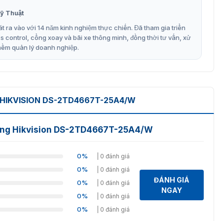
ỹ Thuật
t ra vào với 14 năm kinh nghiệm thực chiến. Đã tham gia triển
động Hikvision DS-2TD4667T-25A4/W
control, cổng xoay và bãi xe thông minh, đồng thời tư vấn, xử
mềm quản lý doanh nghiệp.
era DS-2TD4667T-25A4/W
phân giải nhiệt độ cao 640 × 512 pixel. Điều này cho
 HIKVISION DS-2TD4667T-25A4/W
nét, giúp người dùng dễ dàng phát hiện các biến đổi nhiệt độ
sát.
 động Hikvision DS-2TD4667T-25A4/W
độ trong một dải rộng từ -20°C đến 550°C, phù hợp với
0%
| 0 đánh giá
ạnh đến các ứng dụng công nghiệp có nhiệt độ cao.
0%
| 0 đánh giá
ĐÁNH GIÁ
0%
| 0 đánh giá
NGAY
0%
| 0 đánh giá
g nghệ xử lý ảnh tuyến tính và biểu đồ, giúp cải thiện
0%
| 0 đánh giá
 được thực hiện với độ chính xác cao nhất.