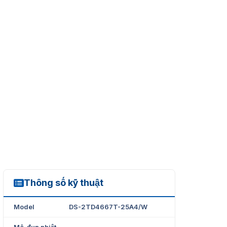
Thông số kỹ thuật
DS-2TD4667T-25A4/W
Model
DS-2TD4667T-25A4/W