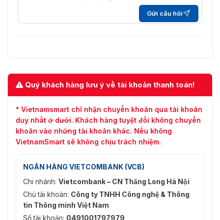
Gửi câu hỏi
Quét mẫu
4; Hơn 10 phút cho mỗi mẫu
Tắt nguồn
Đúng
bộ nhớ
Cài sẵn/Quét mẫu/Quét tuần tra/Quét tự
Công viên
động/Quét nghiêng/Quét ngẫu nhiên/Quét
Quý khách hàng lưu ý về tài khoản thanh toán!
khung/Quét toàn cảnh
Đèn chiếu
* Vietnamsmart chỉ nhận chuyển khoản qua tài khoản
sáng
duy nhất ở dưới. Khách hàng tuyệt đối không chuyển
khoản vào những tài khoản khác. Nếu không
Khoảng
VietnamSmart sẽ không chịu trách nhiệm.
cách hồng
Lên đến 100m
ngoại
NGÂN HÀNG VIETCOMBANK (VCB)
Cường độ
Tự động điều chỉnh
Chi nhánh:
Vietcombank – CN Thăng Long Hà Nội
và góc IR
Chủ tài khoản:
Công ty TNHH Công nghệ & Thông
Chức
tin Thông minh Việt Nam
năng
Số tài khoản:
0491001797979