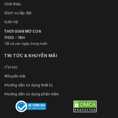
Giới thiệu
Dòng VCA
dành cho
750 m
Dịch vụ lắp đặt
xe cộ
Liên hệ
Ắc quy
THỜI GIAN MỞ CỬA
7H30 - 18H
loại pin
Pin lithium
Tất cả các ngày trong tuần
Điện áp
10,9V
pin
TIN TỨC & KHUYẾN MÃI
Dung
10,5 À
Tin tức
lượng pin
Khuyến mãi
Tối đa.
Điện áp
12,6 V
Hướng dẫn sử dụng thiết bị
sạc
Hướng dẫn sử dụng phần mềm
Sự chấp
thuận
Khác
Chứng nhận tích hợp E-mark và EN45545