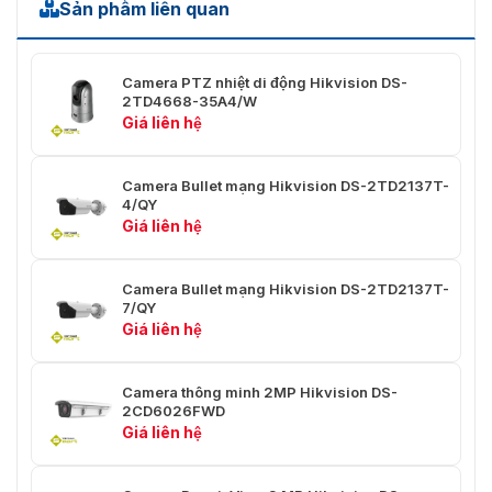
Sản phẩm liên quan
Thu
phóng kỹ
×1, ×2, ×4, ×8,×16
thuật số
Camera PTZ nhiệt di động Hikvision DS-
Chế độ
2TD4668-35A4/W
ngày &
Bộ lọc cắt IR với công tắc tự động
Giá liên hệ
đêm
Tốc độ
Camera Bullet mạng Hikvision DS-2TD2137T-
1/1 giây đến 1/30.000 giây
4/QY
màn trập
Giá liên hệ
WDR
120dB
Camera Bullet mạng Hikvision DS-2TD2137T-
Chống
7/QY
sương mù
Đúng
Giá liên hệ
quang học
Hiệu ứng
Camera thông minh 2MP Hikvision DS-
hình ảnh
2CD6026FWD
Giá liên hệ
Hình ảnh
Hiển thị một phần hình ảnh của kênh nhiệt
trong ảnh
trên toàn màn hình của kênh quang