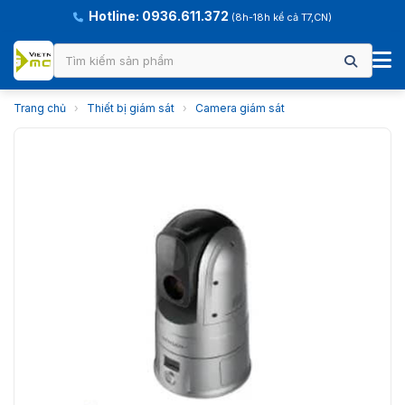
Hotline: 0936.611.372
(8h-18h kể cả T7,CN)
Trang chủ
›
Thiết bị giám sát
›
Camera giám sát