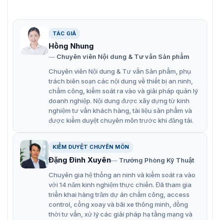
TÁC GIẢ
Hồng Nhung
Chuyên viên Nội dung & Tư vấn Sản phẩm
Chuyên viên Nội dung & Tư vấn Sản phẩm, phụ
trách biên soạn các nội dung về thiết bị an ninh,
chấm công, kiểm soát ra vào và giải pháp quản lý
Camera PTZ nhiệt di động Hikvision DS-2TD4668-25A4/W
doanh nghiệp. Nội dung được xây dựng từ kinh
nghiệm tư vấn khách hàng, tài liệu sản phẩm và
Đặc điểm hoạt động của camera DS-
được kiểm duyệt chuyên môn trước khi đăng tải.
2TD4668-25A4/W
KIỂM DUYỆT CHUYÊN MÔN
Đặng Đình Xuyên
Trưởng Phòng Kỹ Thuật
Cảnh báo ngoại lệ nhiệt độ
Chuyên gia hệ thống an ninh và kiểm soát ra vào
Camera có khả năng cảnh báo ngoại lệ nhiệt độ với độ
với 14 năm kinh nghiệm thực chiến. Đã tham gia
chính xác cao, giúp phát hiện các tình huống bất thường
triển khai hàng trăm dự án chấm công, access
như cháy nổ, rò rỉ nhiệt độ, hoặc các thay đổi nhiệt độ
control, cổng xoay và bãi xe thông minh, đồng
không mong muốn trong các môi trường công nghiệp
thời tư vấn, xử lý các giải pháp hạ tầng mạng và
hoặc dân dụng.