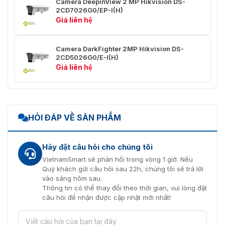
Camera DeepinView 2 MP Hikvision DS-
Màu mục
Được hỗ trợ ở chế độ nóng trắng và nóng
2CD7026G0/EP-I(H)
tiêu
đen (Tối đa 15 loại)
Giá liên hệ
PTZ
Camera DarkFighter 2MP Hikvision DS-
Phạm vi di
Pan: Xoay 360° liên tục; Nghiêng: Từ -20°
2CD5026G0/E-I(H)
chuyển
đến + 90° (tự động lật)
Giá liên hệ
Tốc độ
Có thể định cấu hình, Từ 0,2°/s đến 200°/s
xoay
Tốc độ
HỎI ĐÁP VỀ SẢN PHẨM
Có thể định cấu hình, Từ 0,2°/s đến 100°/s
nghiêng
Thu
Hãy đặt câu hỏi cho chúng tôi
phóng
Đúng
VietnamSmart sẽ phản hồi trong vòng 1 giờ. Nếu
theo tỷ lệ
Quý khách gửi câu hỏi sau 22h, chúng tôi sẽ trả lời
vào sáng hôm sau.
cài đặt
Thông tin có thể thay đổi theo thời gian, vui lòng đặt
Tổng cộng 300, 273 có thể cấu hình được.
trước
câu hỏi để nhận được cập nhật mới nhất!
Quét tuần
số 8; Lên đến 32 cài đặt trước cho mỗi lần
tra
tuần tra