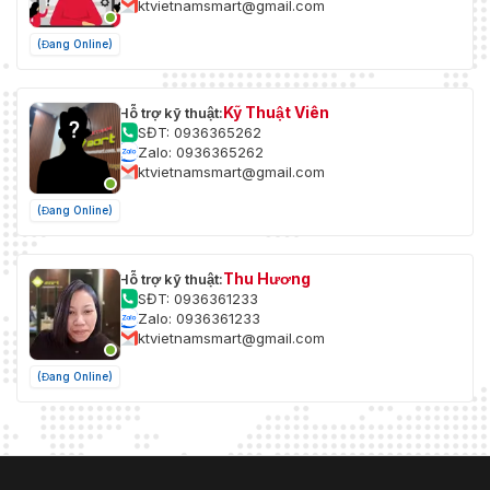
ktvietnamsmart@gmail.com
trợ 20 MHz Bảo mật: WEP 64/128-bit,
WPA/WPA2, WPA-PSK/WPA2-PSK
(Đang Online)
Giao diện
Kỹ Thuật Viên
Hỗ trợ kỹ thuật:
Hành
Cài đặt trước/Quét tuần tra/Quét mẫu/Ghi thẻ
SĐT: 0936365262
động cảnh
SD/Đầu ra rơle/Chụp thông minh/Tải lên
Zalo: 0936365262
báo
FTP/Liên kết email
ktvietnamsmart@gmail.com
Đầu vào
Tích hợp 2 Mic
(Đang Online)
âm thanh
Đầu ra âm
Loa tích hợp
Thu Hương
Hỗ trợ kỹ thuật:
thanh
SĐT: 0936361233
Zalo: 0936361233
Phương
ktvietnamsmart@gmail.com
1, Giao diện Ethernet tự thích ứng RJ45 10
thức giao
M/100 M. 1, giao diện RS-485
tiếp
(Đang Online)
Tổng
quan
32 ngôn ngữ tiếng Anh, tiếng Nga, tiếng