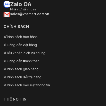
chống sốc điện và bảo vệ thoáng qua điện
Zalo OA
bảo vệ
áp
Nhận tư vấn ngay
sales@vnsmart.com.vn
Kích
Ø176mm×299mm
thước
CHÍNH SÁCH
Cân nặng
Xấp xỉ. 4,5 kg (10,8 lb)
Chính sách bảo hành
Gắn kết
Hút từ tính
Hướng dẫn đặt hàng
Bảng
phạm vi
Điều khoản dịch vụ chung
phát
Hướng dẫn thanh toán
hiện/Phạm
vi chức
Chính sách giao hàng
năng
thông
Chính sách đổi trả hàng
minh
Chính sách bảo mật thông tin
Phạm vi
VCA dành
250 m
cho con
THÔNG TIN
người