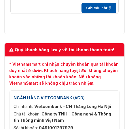
Preset/Quét tuần tra/Quét tự động/Quét
Công viên
nghiêng/Quét ngẫu nhiên/Quét khung/Quét toà
Gửi câu hỏi
cảnh
Trạng thái
Bật/Tắt
PT
Preset/Quét tuần tra/Quét tự động/Quét
Nhiệm vụ
nghiêng/Quét ngẫu nhiên/Quét khung/Quét toà
theo lịch
Quý khách hàng lưu ý về tài khoản thanh toán!
cảnh/Khởi động lại Dome/Điều chỉnh Dome/Đầu 
trình
Aux
* Vietnamsmart chỉ nhận chuyển khoản qua tài khoản
Đèn chiếu
duy nhất ở dưới. Khách hàng tuyệt đối không chuyển
sáng
khoản vào những tài khoản khác. Nếu không
VietnamSmart sẽ không chịu trách nhiệm.
Khoảng
Lên đến 200m
cách IR
NGÂN HÀNG VIETCOMBANK (VCB)
Cường độ
Tự động điều chỉnh
Chi nhánh:
Vietcombank – CN Thăng Long Hà Nội
và góc IR
Chủ tài khoản:
Công ty TNHH Công nghệ & Thông
Chức
tin Thông minh Việt Nam
năng
Số tài khoản:
0491001797979