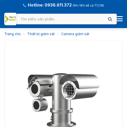
Hotline: 0936.611.372
(8h-18h kể cả T7,CN)
Trang chủ
›
Thiết bị giám sát
›
Camera giám sát