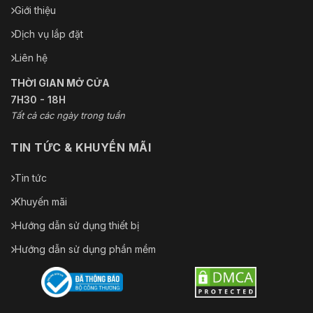
minh
Giới thiệu
Phạm vi
Dịch vụ lắp đặt
VCA cho
175 m
con người
Liên hệ
THỜI GIAN MỞ CỬA
Phạm vi
VCA cho
7H30 - 18H
525 m
phương
Tất cả các ngày trong tuần
tiện
TIN TỨC & KHUYẾN MÃI
Phê duyệt
Tin tức
ATEX: II 2 G D Ex db IIC T6 Gb/Ex tb IIIC T80°C 
Bảo vệ
IP68
chống nổ
Khuyến mãi
IECEx: Ex db IIC T6 Gb/Ex tb IIIC T80°C Db IP68
Hướng dẫn sử dụng thiết bị
Hướng dẫn sử dụng phần mềm