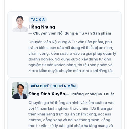
Độ phân giải 384 × 288 17 μm, VOx UFPA, NETD ≤ 50
mK (25 °C, F# = 1.0)
Công nghệ xử lý hình ảnh: Chế độ AGC nhiệt tự thích
TÁC GIẢ
ứng, biểu đồ và Liner, DDE, DNR 3D
Hồng Nhung
Chuyên viên Nội dung & Tư vấn Sản phẩm
Máy dò chất lượng cao với bảo hành 10 năm
Chuyên viên Nội dung & Tư vấn Sản phẩm, phụ
trách biên soạn các nội dung về thiết bị an ninh,
chấm công, kiểm soát ra vào và giải pháp quản lý
doanh nghiệp. Nội dung được xây dựng từ kinh
nghiệm tư vấn khách hàng, tài liệu sản phẩm và
được kiểm duyệt chuyên môn trước khi đăng tải.
KIỂM DUYỆT CHUYÊN MÔN
Đặng Đình Xuyên
Trưởng Phòng Kỹ Thuật
Chuyên gia hệ thống an ninh và kiểm soát ra vào
với 14 năm kinh nghiệm thực chiến. Đã tham gia
triển khai hàng trăm dự án chấm công, access
control, cổng xoay và bãi xe thông minh, đồng
thời tư vấn, xử lý các giải pháp hạ tầng mạng và