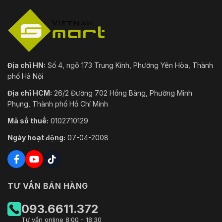
menu
Danish, Swedish, Norwegian, Finnish, Croatian,
Slovenian, Serbian, Turkish, Korean, Traditional
Chinese, Thai, Vietnamese, Japanese, Latvian,
Lithuanian, Portuguese (Brazil)
Nguồn
AC 100-240V
điện
Địa chỉ HN:
Số 4, ngõ 173 Trung Kính, Phường Yên Hòa, Thành
phố Hà Nội
Tiêu thụ
AC 100-240V: tối đa 0.6A, 75 W
điện
Địa chỉ HCM:
26/2 Đường 702 Hồng Bàng, Phường Minh
Phụng, Thành phố Hồ Chí Minh
Nhiệt độ/
Từ -40°C đến 60°C (-40°F đến 140°F); Độ ẩm: 
Độ ẩm
Mã số thuế:
0102710129
hoặc thấp hơn
hoạt động
Ngày hoạt động:
07-04-2008
Gạt
Có
Cấp độ
Tiêu chuẩn IP68, Vỏ IK10
bảo vệ
Bảo vệ sét 6000V, bảo vệ quá dòng, bảo vệ quá
TƯ VẤN BÁN HÀNG
Kích
541.3 mm × 441 mm × 330 mm (21.31" × 17.36" ×
thước
12.99")
093.6611.372
Tư vấn online 8:00 - 18:30