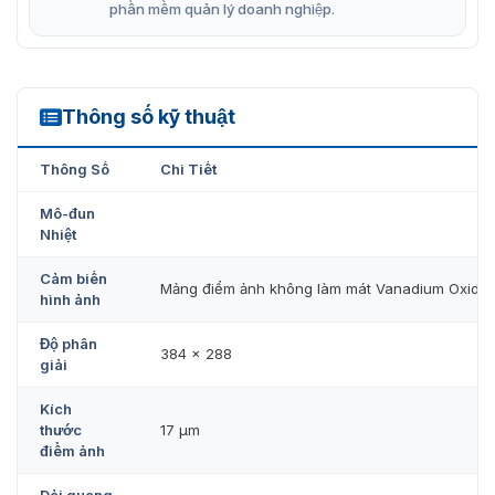
phần mềm quản lý doanh nghiệp.
Thông số kỹ thuật
DS-2TD6537T-25H4LX/W
Thông Số
Chi Tiết
Mô-đun
Nhiệt
Cảm biến
Mảng điểm ảnh không làm mát Vanadium Oxide
hình ảnh
Độ phân
384 x 288
giải
Kích
thước
17 μm
điểm ảnh
Dải quang