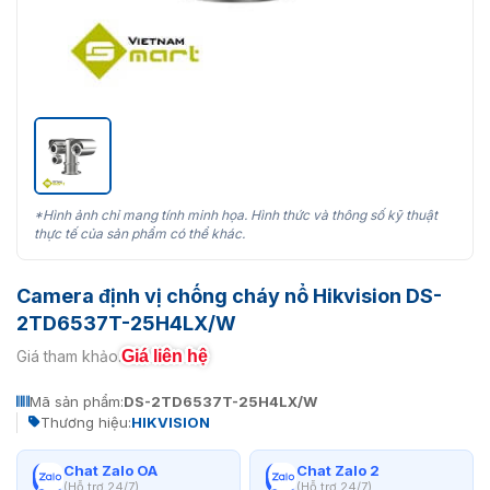
*Hình ảnh chỉ mang tính minh họa. Hình thức và thông số kỹ thuật
thực tế của sản phẩm có thể khác.
Camera định vị chống cháy nổ Hikvision DS-
2TD6537T-25H4LX/W
Giá liên hệ
Giá tham khảo:
Mã sản phẩm:
DS-2TD6537T-25H4LX/W
Thương hiệu:
HIKVISION
Chat Zalo OA
Chat Zalo 2
(Hỗ trợ 24/7)
(Hỗ trợ 24/7)