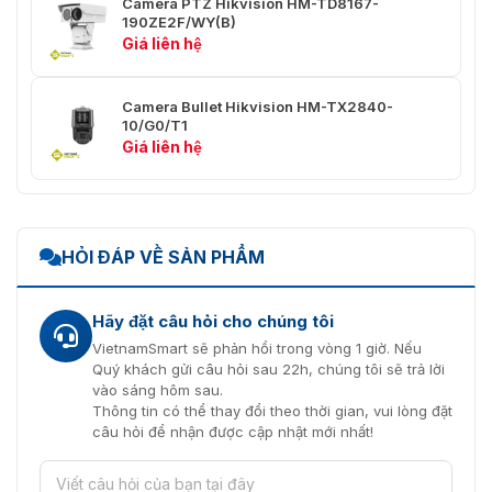
Camera PTZ Hikvision HM-TD8167-
190ZE2F/WY(B)
Phạm vi di
Quay: 360° Xoay liên tục; Nghiêng: Từ -90° đến
Giá liên hệ
chuyển
90° (tự động lật)
Tốc độ
Camera Bullet Hikvision HM-TX2840-
Có thể cấu hình, từ 0.01°/s đến 40°/s
quay
10/G0/T1
Giá liên hệ
Tốc độ
Có thể cấu hình, từ 0.01°/s đến 40°/s
nghiêng
Zoom tỷ lệ
Có
HỎI ĐÁP VỀ SẢN PHẨM
Preset
300
Hãy đặt câu hỏi cho chúng tôi
Quét tuần
8; Tối đa 32 preset mỗi lần tuần tra
tra
VietnamSmart sẽ phản hồi trong vòng 1 giờ. Nếu
Quý khách gửi câu hỏi sau 22h, chúng tôi sẽ trả lời
Quét mẫu
4; Hơn 10 phút mỗi mẫu
vào sáng hôm sau.
Thông tin có thể thay đổi theo thời gian, vui lòng đặt
Nhớ khi tắt
câu hỏi để nhận được cập nhật mới nhất!
Có
nguồn