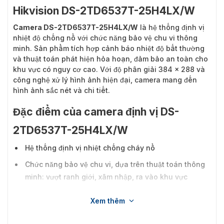
Hikvision DS-2TD6537T-25H4LX/W
Camera DS-2TD6537T-25H4LX/W
là hệ thống định vị
nhiệt độ chống nổ với chức năng bảo vệ chu vi thông
minh. Sản phẩm tích hợp cảnh báo nhiệt độ bất thường
và thuật toán phát hiện hỏa hoạn, đảm bảo an toàn cho
khu vực có nguy cơ cao. Với độ phân giải 384 × 288 và
công nghệ xử lý hình ảnh hiện đại, camera mang đến
hình ảnh sắc nét và chi tiết.
Đặc điểm của camera định vị DS-
2TD6537T-25H4LX/W
Hệ thống định vị nhiệt chống cháy nổ
Chức năng bảo vệ chu vi, dựa trên thuật toán thông
minh: vượt ranh giới, xâm nhập, ra vào khu vực
Báo động nhiệt độ bất thường để phòng cháy
Xem thêm
Thuật toán phát hiện cháy