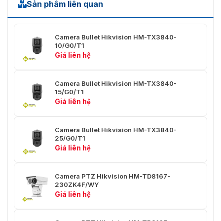
Sản phẩm liên quan
Zoom kỹ
×2, ×4, ×8, ×16
thuật số
Camera Bullet Hikvision HM-TX3840-
Tốc độ
10/G0/T1
1 s đến 1/100,000 s
màn trập
Giá liên hệ
Chế độ
Ngày &
Lọc IR
Camera Bullet Hikvision HM-TX3840-
15/G0/T1
Đêm
Giá liên hệ
WDR
120 dB
Camera Bullet Hikvision HM-TX3840-
Khử mờ
Có
25/G0/T1
quang học
Giá liên hệ
Hiệu ứng
Hình ảnh trong hình (Picture in Picture)
hình ảnh
Camera PTZ Hikvision HM-TD8167-
230ZK4F/WY
Màu sắc
Giá liên hệ
Có. Hỗ trợ ở chế độ nóng trắng và nóng đen.
mục tiêu
PTZ