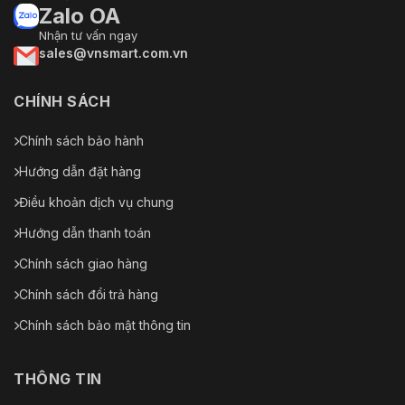
Trọng
Zalo OA
Khoảng 40 kg (88.18 lb)
lượng
Nhận tư vấn ngay
sales@vnsmart.com.vn
Chứng
nhận
CHÍNH SÁCH
CE-EMC: EN 55032: 2015, EN 61000-3-2:2019, EN
61000-3-3: 2013+A1:2019, EN 50130-4: 2011 +A1:
Chính sách bảo hành
2014;
EMC
RCM: AS/NZS CISPR 32: 2015;
Hướng dẫn đặt hàng
IC: ICES-003: Issue 7;
KC: KN32: 2015, KN35: 2015
Điều khoản dịch vụ chung
Hướng dẫn thanh toán
CB: IEC 62368-1: 2014+A11;
An toàn
CE-LVD: EN 62368-1: 2014/A11: 2017;
Chính sách giao hàng
Bảng
Chính sách đổi trả hàng
khoảng
cách phát
Chính sách bảo mật thông tin
hiện/Phạm
vi chức
năng
THÔNG TIN
thông