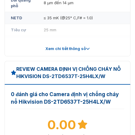
8 μm đến 14 μm
phổ
NETD
≤ 35 mK (@25° C,F# = 1.0)
Tiêu cự
25 mm
Chế độ lấy
Bán tự động & Thủ công
nét
Xem chi tiết thông số
IFOV
0.68 mrad
REVIEW CAMERA ĐỊNH VỊ CHỐNG CHÁY NỔ
Khẩu độ
F1.0
HIKVISION DS-2TD6537T-25H4LX/W
Góc nhìn
14.9° × 11.2° (H × V)
0 đánh giá cho Camera định vị chống cháy
Khoảng
nổ Hikvision DS-2TD6537T-25H4LX/W
cách lấy
1.5 m
nét tối
thiểu
0.00
Zoom kỹ
×2, ×4, ×8
thuật số