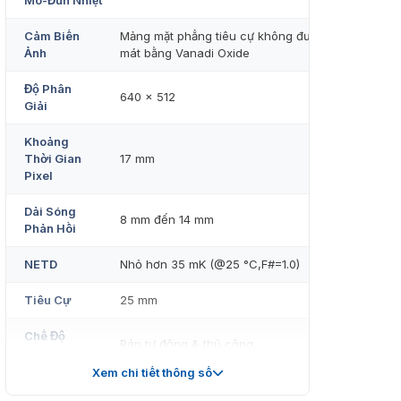
Mô-Đun Nhiệt
Cảm Biến
Mảng mặt phẳng tiêu cự không được làm
Ảnh
mát bằng Vanadi Oxide
Độ Phân
640 × 512
Giải
Khoảng
Thời Gian
17 mm
Pixel
Dải Sóng
8 mm đến 14 mm
Phản Hồi
NETD
Nhỏ hơn 35 mK (@25 °C,F#=1.0)
Tiêu Cự
25 mm
Chế Độ
Bán tự động & thủ công
Tập Trung
Xem chi tiết thông số
IFOV
0,68 mrad