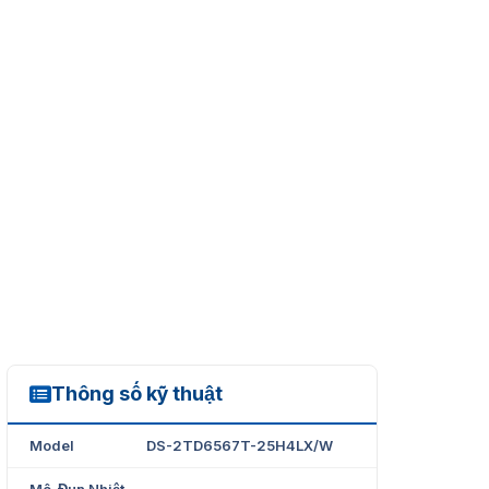
Thông số kỹ thuật
DS-2TD6567T-25H4LX/W
Model
DS-2TD6567T-25H4LX/W