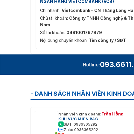
NGÂN HÀNG VIETCOMBANK (VCB)
Chi nhánh:
Vietcombank – CN Thăng Long Hà
Chủ tài khoản:
Công ty TNHH Công nghệ & Thô
Nam
Số tài khoản:
0491001797979
Nội dung chuyển khoản:
Tên công ty / SĐT
093.6611
Hotline:
- DANH SÁCH NHÂN VIÊN KINH D
Trần Hồng
Nhân viên kinh doanh:
KHU VỰC MIỀN BẮC
SĐT: 0936365292
Zalo: 0936365292