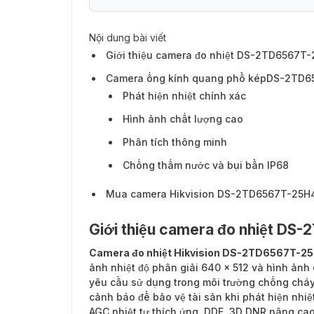
Nội dung bài viết
Camera ống kính quang phổ képDS-2TD6
Giới thiệu camera đo nhiệt DS-2TD6567T
Camera ống kính quang phổ képDS-2TD65
Phát hiện nhiệt chính xác
Hình ảnh chất lượng cao
Phân tích thông minh
Chống thấm nước và bụi bẩn IP68
Mua camera Hikvision DS-2TD6567T-25H4
Giới thiệu camera đo nhiệt D
Camera đo nhiệt Hikvision DS-2TD6567T-
ảnh nhiệt độ phân giải 640 x 512 và hình ảnh
yêu cầu sử dụng trong môi trường chống cháy 
cảnh báo để bảo vệ tài sản khi phát hiện nhiệ
AGC nhiệt tự thích ứng, DDE, 3D DNR nâng cao