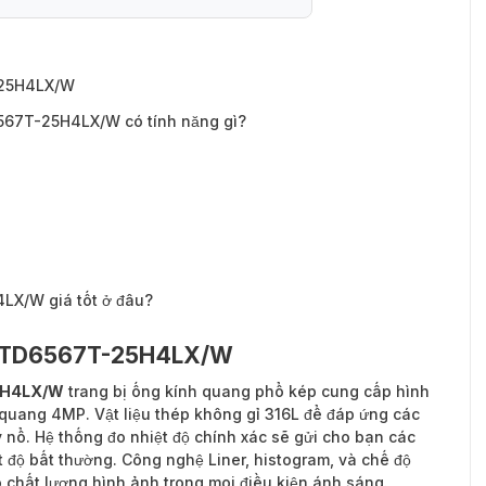
567T-25H4LX/W có tính năng gì?
-25H4LX/W
67T-25H4LX/W có tính năng gì?
LX/W giá tốt ở đâu?
S-2TD6567T-25H4LX/W
25H4LX/W
trang bị ống kính quang phổ kép cung cấp hình
 quang 4MP. Vật liệu thép không gỉ 316L để đáp ứng các
nổ. Hệ thống đo nhiệt độ chính xác sẽ gửi cho bạn các
t độ bất thường. Công nghệ Liner, histogram, và chế độ
 chất lượng hình ảnh trong mọi điều kiện ánh sáng.