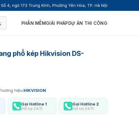
Số 4, ngõ 173 Trung Kính, Phường Yên Hòa, TP. Hà Nội
PHẦN MỀM
GIẢI PHÁP
DỰ ÁN THI CÔNG
ang phổ kép Hikvision DS-
hương hiệu:
HIKVISION
Gọi Hotline 1
Gọi Hotline 2
(Hỗ trợ 24/7)
(Hỗ trợ 24/7)