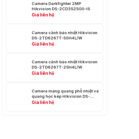
Camera Darkfighter 2MP
Hiệu Ứng Hình Ảnh
Hikvision DS-2CD3525G0-IS
Giá liên hệ
Hiển thị một phần hình ảnh của kênh
Hình Ảnh
nhiệt trên toàn màn hình của kênh
Trong Ảnh
quang
Camera cảnh báo nhiệt Hikvision
DS-2TD6267T-50H4L/W
Màu Mục
Được hỗ trợ ở chế độ nóng trắng và
Giá liên hệ
Tiêu
nóng đen
PTZ
Camera cảnh báo nhiệt Hikvision
DS-2TD6267T-25H4L/W
Phạm Vi
Pan: Xoay 360° liên tục; Nghiêng: Từ
Giá liên hệ
Di Chuyển
-90° đến + 90° (tự động lật)
Tốc Độ
Có thể định cấu hình, Từ 0,01°/s đến
Camera mạng quang phổ nhiệt và
quang học kép Hikvision DS-
Xoay
110°/s
2TD2667T-15/P
Giá liên hệ
Tốc Độ
Có thể định cấu hình, Từ 0,01°/s đến
Nghiêng
50°/s
Thu
Phóng
Hỗ trợ
Theo Tỷ