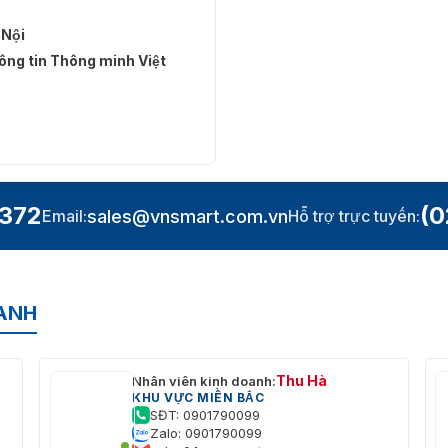
 Nội
ng tin Thông minh Việt
.372
(0
sales@vnsmart.com.vn
Email:
Hỗ trợ trực tuyến:
OANH
Thu Hà
Nhân viên kinh doanh:
KHU VỰC MIỀN BẮC
SĐT: 0901790099
Zalo: 0901790099