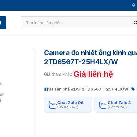
M
Camera đo nhiệt ống kính qu
2TD6567T-25H4LX/W
Giá liên hệ
Giá tham khảo:
Mã sản phẩm:
DS-2TD6567T-25H4LX/W
T
Chat Zalo OA
Chat Zalo 2
(Hỗ trợ 24/7)
(Hỗ trợ 24/7)