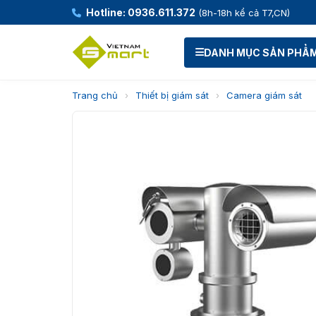
Hotline: 0936.611.372
(8h-18h kể cả T7,CN)
DANH MỤC SẢN PHẨ
Trang chủ
›
Thiết bị giám sát
›
Camera giám sát