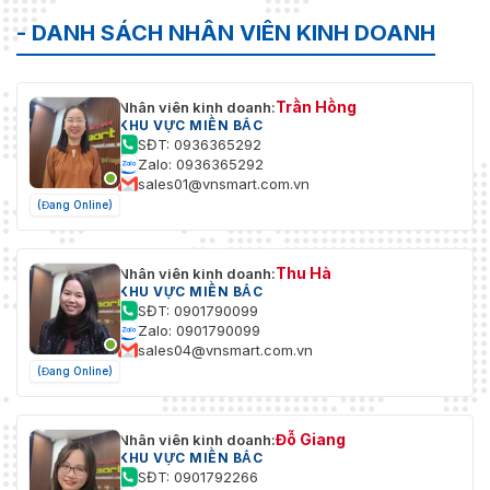
- DANH SÁCH NHÂN VIÊN KINH DOANH
Tốc Độ
Thu
Xấp xỉ. 4,8 giây (Quang học, Tele rộng)
Phóng
Trần Hồng
Nhân viên kinh doanh:
KHU VỰC MIỀN BẮC
Thu
SĐT: 0936365292
Phóng Kỹ
16 x
Zalo: 0936365292
Thuật Số
sales01@vnsmart.com.vn
(Đang Online)
Góc Nhìn
58,7° đến 2,0° (Tele rộng)
Khoảng
Thu Hà
Nhân viên kinh doanh:
Cách Làm
100 mm đến 1500 mm (Tele rộng)
KHU VỰC MIỀN BẮC
Việc
SĐT: 0901790099
Zalo: 0901790099
Phạm Vi
sales04@vnsmart.com.vn
F1.2 đến F4.6
Khẩu Độ
(Đang Online)
Tốc Độ
1 giây đến 30.000 giây
Màn Trập
Đỗ Giang
Nhân viên kinh doanh:
KHU VỰC MIỀN BẮC
WDR
140dB
SĐT: 0901792266