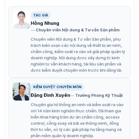
TÁC GIẢ
Hồng Nhung
Chuyên viên Nội dung & Tư vấn Sản phẩm
Chuyên viên Nội dung & Tư vấn Sản phẩm, phụ
trách biên soạn các nội dung về thiết bị an ninh,
chấm công, kiểm soát ra vào và giải pháp quản lý
doanh nghiệp. Nội dung được xây dựng từ kinh
nghiệm tư vấn khách hàng, tài liệu sản phẩm và
được kiểm duyệt chuyên môn trước khi đăng tải.
KIỂM DUYỆT CHUYÊN MÔN
Camera PTZ cảnh báo nhiệt Hikvision DS-2TX3742-35P/Q
Đặng Đình Xuyên
Trưởng Phòng Kỹ Thuật
Chuyên gia hệ thống an ninh và kiểm soát ra vào
Camera PTZ Hikvision DS-2TX3742-
với 14 năm kinh nghiệm thực chiến. Đã tham gia
triển khai hàng trăm dự án chấm công, access
35P/Q có tính năng gì?
control, cổng xoay và bãi xe thông minh, đồng
thời tư vấn, xử lý các giải pháp hạ tầng mạng và
Chức năng PTZ linh hoạt
phần mềm quản lý doanh nghiệp.