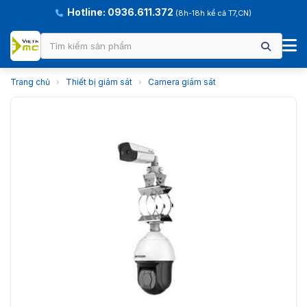
Hotline: 0936.611.372
(8h-18h kể cả T7,CN)
Trang chủ
›
Thiết bị giám sát
›
Camera giám sát