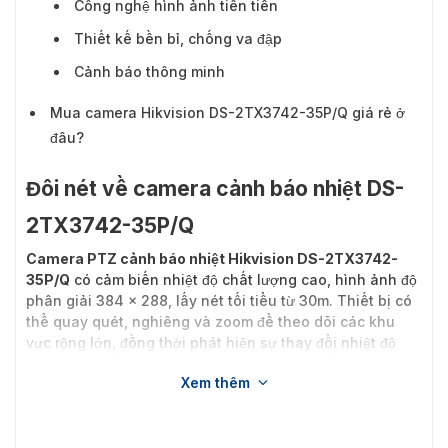
Công nghệ hình ảnh tiên tiến
Thiết kế bền bỉ, chống va đập
Cảnh báo thông minh
Mua camera Hikvision DS-2TX3742-35P/Q giá rẻ ở
đâu?
Đôi nét về camera cảnh báo nhiệt DS-
2TX3742-35P/Q
Camera PTZ cảnh báo nhiệt Hikvision DS-2TX3742-
35P/Q
có cảm biến nhiệt độ chất lượng cao, hình ảnh độ
phân giải 384 × 288, lấy nét tối tiểu từ 30m. Thiết bị có
thể quay quét, nghiêng và zoom để theo dõi các khu
vực rộng lớn, đồng thời phát hiện sự thay đổi nhiệt độ
bất thường để cảnh báo nguy hiểm. Sản phẩm trang bị
Xem thêm
nhiều công nghệ xử lý ảnh nhiệt hiện đại như AGC thích
ứng, DDE, 3D DNR, NETD 35 mK (@25 °C,F#=1.0). Camera
PTZ hình ảnh 4MP, zoom quang 42× và bổ sung hồng
ngoại 500m.