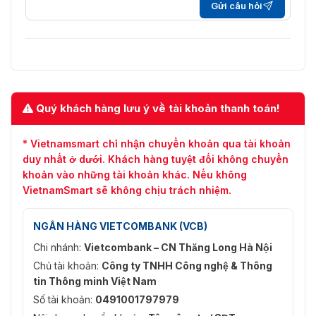
Gửi câu hỏi
Kênh quang
50 HZ: 25 khung hình/giây (704 × 576, 352 × 28
176 × 144)
Luồng
60 HZ: 30 khung hình/giây (704 × 480, 352 × 24
Phụ
176 × 120)
Kênh nhiệt
25 khung hình/giây (704 × 576, 352 × 288, 320
Quý khách hàng lưu ý về tài khoản thanh toán!
240)
* Vietnamsmart chỉ nhận chuyển khoản qua tài khoản
Dòng chính: H.265/H.264
Nén Video
duy nhất ở dưới. Khách hàng tuyệt đối không chuyển
Luồng phụ: H.265/H.264/MJPEG
khoản vào những tài khoản khác. Nếu không
Nén Âm
VietnamSmart sẽ không chịu trách nhiệm.
G.711alaw/G.711ulaw/G.722.1/G.726/MP2L2/OPU
Thanh
NGÂN HÀNG VIETCOMBANK (VCB)
Đầu Vào
2, đầu vào cảnh báo (0-5 VDC)
Cảnh Báo
2, đầu ra cảnh báo
Chi nhánh:
Vietcombank – CN Thăng Long Hà Nội
Chủ tài khoản:
Công ty TNHH Công nghệ & Thông
Đầu Ra
Đầu ra rơle 2-ch, có thể cấu hình hành động ph
tin Thông minh Việt Nam
Cảnh Báo
hồi cảnh báo
Số tài khoản:
0491001797979
1, 3,5 mm Mic in/Line in giao diện.