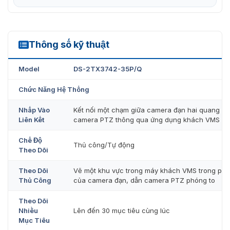
Với khả năng xoay (pan) 90°, nghiêng (tilt) -45° đến 45°
linh hoạt và zoom quang học 42x, người dùng có thể
theo dõi các đối tượng di chuyển một cách chi tiết và tự
động.
Thông số kỹ thuật
DS-2TX3742-35P/Q
Công nghệ hình ảnh tiên tiến
Model
DS-2TX3742-35P/Q
Camera được trang bị nhiều công nghệ hiện đại, cung
Chức Năng Hệ Thống
cấp hình ảnh quang độ phân giải 4MP. Trong điều kiện
thiếu sáng, camera hỗ trợ ánh sáng hồng ngoại phạm vi
Nhấp Vào
Kết nối một chạm giữa camera đạn hai quang ph
500m. Công nghệ 3D DNR giảm nhiễu hình ảnh hiệu quả.
Liên Kết
camera PTZ thông qua ứng dụng khách VMS
Thiết kế bền bỉ, chống va đập
Chế Độ
Thủ công/Tự động
Theo Dõi
Thiết kế sản phẩm đạt tiêu chuẩn bảo vệ IP66 chống
nước, chống bụi phù hợp lắp đặt ngoài trời. Vật liệu
Theo Dõi
Vẽ một khu vực trong máy khách VMS trong phạ
camera chất lượng, mang đến độ bền cao, đạt tiêu
Thủ Công
của camera đạn, dẫn camera PTZ phóng to
chuẩn TVS 6000V chống sét.
Theo Dõi
Cảnh báo thông minh
Nhiều
Lên đến 30 mục tiêu cùng lúc
Mục Tiêu
Sản phẩm có thể phát hiện sự thay đổi nhiệt độ bất