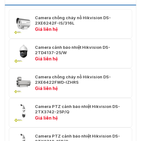
Góc Nhìn
10,7° × 8,0° (H × D)
Khoảng
Camera chống cháy nổ Hikvision DS-
Cách Lấy
2XE6242F-IS/316L
30 m
Nét Tối
Giá liên hệ
Thiểu
Khẩu Độ
F1.0
Camera cảnh báo nhiệt Hikvision DS-
2TD4137-25/W
Thu
Giá liên hệ
Phóng Kỹ
×2, ×4, ×8
Thuật Số
Camera chống cháy nổ Hikvision DS-
2XE6422FWD-IZHRS
Camera Bullet- Mô-Đun Quang Học
Giá liên hệ
Cảm Biến
CMOS quét lũy tiến 1/2.7"
Ảnh
Camera PTZ cảnh báo nhiệt Hikvision DS-
2TX3742-25P/Q
Độ Phân
2688 × 1520, 4 MP
Giá liên hệ
Giải
Tốc Độ
1 giây đến 1/100.000 giây
Camera PTZ cảnh báo nhiệt Hikvision DS-
Màn Trập