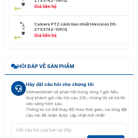
2TX3742-15P/Q
Giá liên hệ
Chiếu
Màu sắc: 0,0089 Lux @ (F1.6, AGC BẬT), B/W: 0,
Sáng Tối
Lux @ (F1.6, AGC BẬT)
Thiểu
Camera PTZ cảnh báo nhiệt Hikvision DS-
2TX3742-10P/Q
Tiêu Cự
14,8 mm
Giá liên hệ
Góc Nhìn
20,59° × 11,73° (H × V)
Khẩu Độ
F1.6
HỎI ĐÁP VỀ SẢN PHẨM
WDR
120dB
Bullet Camera- Chung
Hãy đặt câu hỏi cho chúng tôi
VietnamSmart sẽ phản hồi trong vòng 1 giờ. Nếu
Kênh quang
Quý khách gửi câu hỏi sau 22h, chúng tôi sẽ trả lời
50 HZ: 25 khung hình/giây (2688 × 1520, 1920 ×
vào sáng hôm sau.
1080, 1280 × 720)
Thông tin có thể thay đổi theo thời gian, vui lòng đặt
Luồng
60 HZ: 30 khung hình/giây (2688 × 1520, 1920 ×
câu hỏi để nhận được cập nhật mới nhất!
Chính
1080, 1280 × 720)
Kênh nhiệt
25 khung hình/giây (1280 × 720, 704 × 576, 640
480, 352 × 288, 320 × 240)