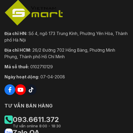
Mạng
IPv4/IPv6, HTTP, HTTPS, 802.1x, QoS, FTP, SMTP
Giao
UPnP, SNMP, DNS, DDNS, NTP, RTSP, RTCP, RTP,
Thức
UDP, IGMP, ICMP, DHCP, SSL/TLS,PPPoE
Địa chỉ HN:
Số 4, ngõ 173 Trung Kính, Phường Yên Hòa, Thành
Thẻ nhớ MicroSD/SDHC/SDXC (lên tới 256 G) bộ
phố Hà Nội
Lưu Trữ
cục bộ và NAS (NFS, SMB/CIFS), bổ sung mạng t
Mạng
động (ANR)
Địa chỉ HCM:
26/2 Đường 702 Hồng Bàng, Phường Minh
Phụng, Thành phố Hồ Chí Minh
API
ISAPI, HIKVISION SDK, giao diện video mạng mở
Mã số thuế:
0102710129
Xem Trực
Ngày hoạt động:
07-04-2008
Tiếp Đồng
Lên đến 20 kênh
Thời
Cấp Độ
Người
Tối đa 32 người dùng, 3 cấp độ: Quản trị viên, N
TƯ VẤN BÁN HÀNG
Dùng/Máy
vận hành, Người dùng
Chủ
093.6611.372
Xác thực người dùng (ID và PW), liên kết địa ch
Tư vấn online 8:00 - 18:30
Bảo Vệ
mã hóa HTTPS, IEEE 802.1x(EAP-MD5, EAP-TLS), 
Zalo OA