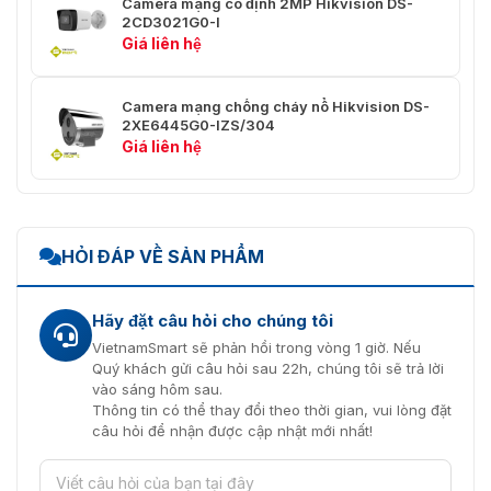
Camera mạng cố định 2MP Hikvision DS-
Kbps (AAC-LC)/8 đến 320 Kb/giây (MP3)
2CD3021G0-I
Giá liên hệ
Tốc độ lấy
mẫu âm
8 kHz/16 kHz/32 kHz/44,1 kHz/48 kHz
thanh:
Camera mạng chống cháy nổ Hikvision DS-
2XE6445G0-IZS/304
Lọc tiếng
Giá liên hệ
ồn môi
Đúng
trường:
Mạng
HỎI ĐÁP VỀ SẢN PHẨM
TCP/IP, ICMP, HTTP, HTTPS, FTP, DHCP, DNS, D
Giao thức:
RTP, RTSP, RTCP, PPPoE, NTP, UPnP, SMTP, SNM
IGMP, 802.1X, QoS, IPv6, UDP, Bonjour
Hãy đặt câu hỏi cho chúng tôi
VietnamSmart sẽ phản hồi trong vòng 1 giờ. Nếu
Xem trực
Quý khách gửi câu hỏi sau 22h, chúng tôi sẽ trả lời
tiếp đồng
Lên đến 6 kênh
vào sáng hôm sau.
thời:
Thông tin có thể thay đổi theo thời gian, vui lòng đặt
câu hỏi để nhận được cập nhật mới nhất!
API:
Giao diện video mạng mở, ISAPI, ISUP 5.0
Người