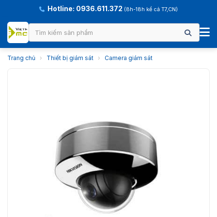
Hotline: 0936.611.372
(8h-18h kể cả T7,CN)
Trang chủ
›
Thiết bị giám sát
›
Camera giám sát