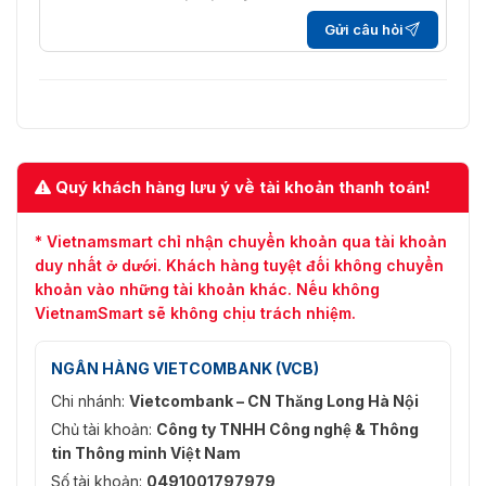
Lên đến 32 người dùng 3 cấp độ: quản trị viên, 
dùng/máy
vận hành và người dùng
Gửi câu hỏi
chủ:
Lưu trữ
NAS (NFS, SMB/CIFS), ANR
mạng
Khách
iVMS-4200, Hik-Connect
hàng
Quý khách hàng lưu ý về tài khoản thanh toán!
Trình
Plug-in yêu cầu xem trực tiếp: IE10, IE11 Dịch vụ 
duyệt web
bộ: Chrome 57.0+, Firefox 52.0+
* Vietnamsmart chỉ nhận chuyển khoản qua tài khoản
duy nhất ở dưới. Khách hàng tuyệt đối không chuyển
Hình ảnh
khoản vào những tài khoản khác. Nếu không
VietnamSmart sẽ không chịu trách nhiệm.
Chế độ xoay, độ bão hòa, độ sáng, độ tương ph
Cài đặt
độ sắc nét, AGC và cân bằng trắng có thể điều 
hình ảnh:
bằng phần mềm máy khách hoặc trình duyệt we
NGÂN HÀNG VIETCOMBANK (VCB)
Chuyển
Chi nhánh:
Vietcombank – CN Thăng Long Hà Nội
đổi ngày/
Ngày, Đêm, Tự động, Lịch trình
Chủ tài khoản:
Công ty TNHH Công nghệ & Thông
đêm
tin Thông minh Việt Nam
Số tài khoản:
0491001797979
Dải động