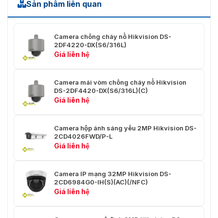
Sản phẩm liên quan
Loại
Hồ sơ cơ bản/Hồ sơ chính/Hồ sơ cao
H.264
Loại
Camera chống cháy nổ Hikvision DS-
Tiểu sử chính
H.265
2DF4220-DX(S6/316L)
Giá liên hệ
Mã hóa
video có
thể mở
Mã hóa H.264 và H.265
Camera mái vòm chống cháy nổ Hikvision
rộng
DS-2DF4420-DX(S6/316L)(C)
(SVC)
Giá liên hệ
Khu vực
quan tâm
5 vùng cố định cho mỗi luồng
Camera hộp ánh sáng yếu 2MP Hikvision DS-
(ROI)
2CD4026FWD/P-L
Giá liên hệ
Âm thanh
Camera IP mạng 32MP Hikvision DS-
Nén âm
G.711ulaw/G.711alaw/G.722.1/G.726/MP2L2/PCM
2CD6984G0-IH(S)(AC)(/NFC)
thanh:
LC/MP3
Giá liên hệ
64 Kbps (G.711 ulaw/G.711 alaw)/16 Kbps (G.722.1
Tốc độ âm
Kbps (G.726)/32 đến 192 Kbps (MP2L2)/16 đến 6
thanh: