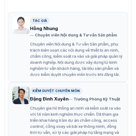
TÁC GIẢ
Hồng Nhung
Chuyên viên Nội dung & Tư vấn Sản phẩm
Chuyên viên Nội dung & Tư vấn Sản phẩm, phụ
trách biên soạn các nội dung về thiết bị an ninh,
chấm công, kiểm soát ra vào và giải pháp quản lý
doanh nghiệp. Nội dung được xây dựng từ kinh
nghiệm tư vấn khách hàng, tài liệu sản phẩm và
Camera chống cháy nổ dạng vòm Hikvision DS-2XE6145G0-
được kiểm duyệt chuyên môn trước khi đăng tải.
HS/304
KIỂM DUYỆT CHUYÊN MÔN
Cấu tạo đặc biệt của Hikvision DS-
Đặng Đình Xuyên
Trưởng Phòng Kỹ Thuật
2XE6145G0-HS/304
Chuyên gia hệ thống an ninh và kiểm soát ra vào
với 14 năm kinh nghiệm thực chiến. Đã tham gia
triển khai hàng trăm dự án chấm công, access
Hoạt động ổn định trong mọi điều kiện thời tiết
control, cổng xoay và bãi xe thông minh, đồng
Camera DS-2XE6145G0-HS/304 đạt tiêu chuẩn chống
thời tư vấn, xử lý các giải pháp hạ tầng mạng và