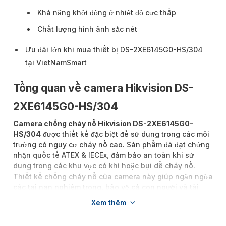
Khả năng khởi động ở nhiệt độ cực thấp
Chất lượng hình ảnh sắc nét
Ưu đãi lớn khi mua thiết bị DS-2XE6145G0-HS/304
tại VietNamSmart
Tổng quan về camera Hikvision DS-
2XE6145G0-HS/304
Camera chống cháy nổ Hikvision DS-2XE6145G0-
HS/304
được thiết kế đặc biệt để sử dụng trong các môi
trường có nguy cơ cháy nổ cao. Sản phẩm đã đạt chứng
nhận quốc tế ATEX & IECEx, đảm bảo an toàn khi sử
dụng trong các khu vực có khí hoặc bụi dễ cháy nổ.
Thiết kế chống cháy nổ của camera này giúp ngăn ngừa
các tai nạn nghiêm trọng, bảo vệ cả con người và tài
sản trong các tình huống nguy hiểm.
Xem thêm