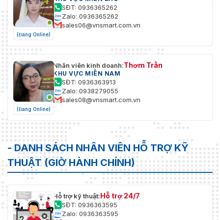
Tiếng Trung phồn thể, Tiếng Thái, Tiếng Việt, T
SĐT: 0936365262
Nhật, Tiếng Latvia, Tiếng Litva, Tiếng Bồ Đào N
Zalo: 0936365262
(Brazil), Tiếng Ukraina
sales06@vnsmart.com.vn
(Đang Online)
Chức
Chống dải, nhịp tim, gương, mặt nạ riêng tư, bảo
năng
bằng mật khẩu, hình mờ, bộ lọc địa chỉ IP
chung
Thơm Trần
Nhân viên kinh doanh:
KHU VỰC MIỀN NAM
Chiều dài
1,3 m (4,27 ft.)
SĐT: 0936363913
cáp
Zalo: 0938279055
sales08@vnsmart.com.vn
(Đang Online)
- DANH SÁCH NHÂN VIÊN HỖ TRỢ KỸ
THUẬT (GIỜ HÀNH CHÍNH)
Hỗ trợ 24/7
Hỗ trợ kỹ thuật:
SĐT: 0936363595
Zalo: 0936363595