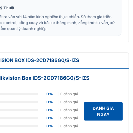
ỹ Thuật
 đến 30 mét, đảm bảo quan sát rõ ràng ngay cả trong điều
t ra vào với 14 năm kinh nghiệm thực chiến. Đã tham gia triển
control, cổng xoay và bãi xe thông minh, đồng thời tư vấn, xử
mềm quản lý doanh nghiệp.
ghi lại hình ảnh rõ ràng ngay cả trong môi trường có độ
64+/H.264/MJPEG giúp tiết kiệm dung lượng lưu trữ.
 thanh, hỗ trợ đàm thoại hai chiều.
ISION BOX IDS-2CD7186G0/S-IZS
áo động khác để tăng cường an ninh.
 Hikvision Box iDS-2CD7186G0/S-IZS
 thiết bị khác như bộ điều khiển PTZ.
0%
| 0 đánh giá
 Đáp ứng nhu cầu giám sát đa dạng.
0%
| 0 đánh giá
thời tiết, thích hợp lắp đặt cả trong nhà và ngoài trời.
ĐÁNH GIÁ
0%
| 0 đánh giá
NGAY
đập mạnh, đảm bảo an toàn cho camera.
0%
| 0 đánh giá
0%
| 0 đánh giá