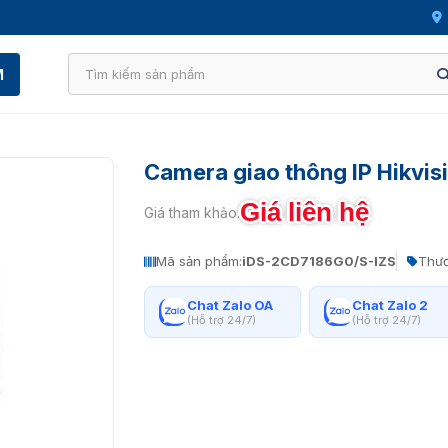
M
Camera giao thông IP Hikvi
Giá liên hệ
Giá tham khảo:
Mã sản phẩm:
iDS-2CD7186G0/S-IZS
Thươ
Chat Zalo OA
Chat Zalo 2
(Hỗ trợ 24/7)
(Hỗ trợ 24/7)