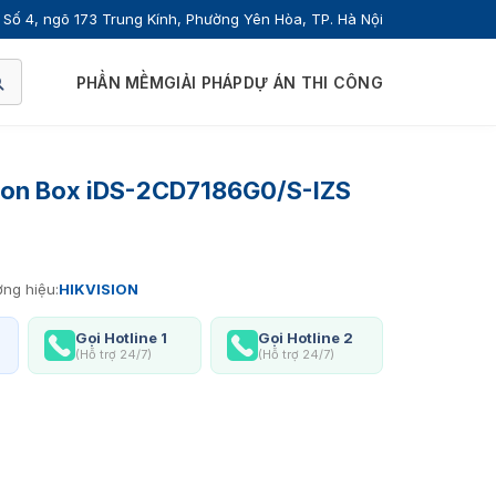
Số 4, ngõ 173 Trung Kính, Phường Yên Hòa, TP. Hà Nội
PHẦN MỀM
GIẢI PHÁP
DỰ ÁN THI CÔNG
sion Box iDS-2CD7186G0/S-IZS
ng hiệu:
HIKVISION
Gọi Hotline 1
Gọi Hotline 2
(Hỗ trợ 24/7)
(Hỗ trợ 24/7)