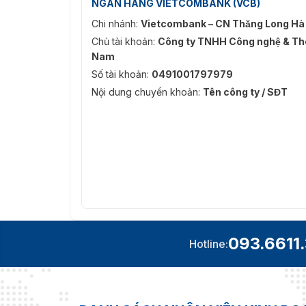
NGÂN HÀNG VIETCOMBANK (VCB)
Chi nhánh:
Vietcombank – CN Thăng Long Hà
Chủ tài khoản:
Công ty TNHH Công nghệ & Thô
Nam
Số tài khoản:
0491001797979
Nội dung chuyển khoản:
Tên công ty / SĐT
093.6611
Hotline: