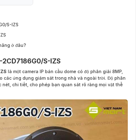
G0/S-IZS
IZS
hãng ở đâu?
DS-2CD7186G0/S-IZS
IZS
là một camera IP bán cầu dome có độ phân giải 8MP,
ho các ứng dụng giám sát trong nhà và ngoài trời. Độ phân
nét, chi tiết, cho phép bạn quan sát rõ ràng mọi vật thể