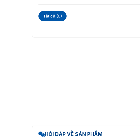
Tất cả (0)
HỎI ĐÁP VỀ SẢN PHẨM