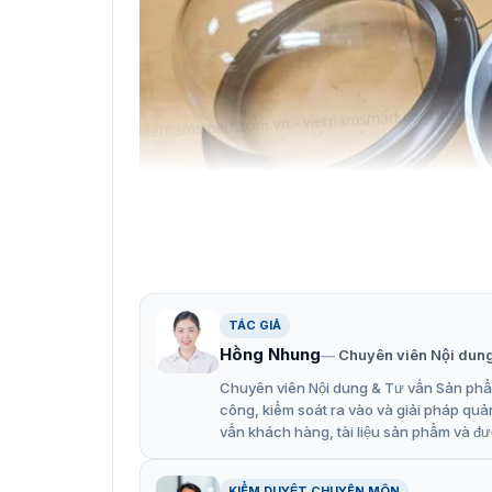
TÁC GIẢ
Hồng Nhung
Chuyên viên Nội dun
Chuyên viên Nội dung & Tư vấn Sản phẩm
Camera giao thông IP
công, kiểm soát ra vào và giải pháp quả
vấn khách hàng, tài liệu sản phẩm và đư
Tính năng của camera iDS-2CD
Ống kính tiêu cự vòm thông thường IK10: C
KIỂM DUYỆT CHUYÊN MÔN