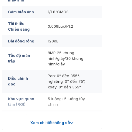
Máy ảnh
Cảm biến ảnh
1/1.8"CMOS
Tối thiểu.
0,009Lux/F1.2
Chiếu sáng
Dải động rộng
120dB
8MP 25 khung
Tốc độ màn
hình/giây/30 khung
trập
hình/giây
Pan: 0° đến 355°,
Điều chỉnh
nghiêng: 0° đến 75°,
góc
xoay: 0° đến 355°
Khu vực quan
5 luồng+5 luồng tùy
tâm (ROI)
chỉnh
Nguồn điện
DC12V
Xem chi tiết thông số
Sự bảo vệ
IK10