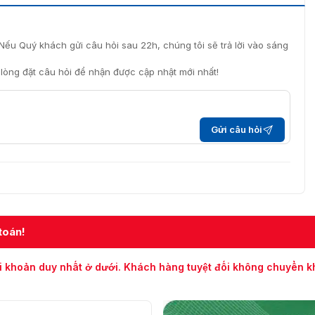
 Hikvision Box iDS-2CD7186G0/S-IZS
ZS chính hãng ở đâu?
Nếu Quý khách gửi câu hỏi sau 22h, chúng tôi sẽ trả lời vào sáng
iDS-2CD7186G0/S-IZS uy tín, nhập khẩu trực tiếp từ hãng,
i lòng đặt câu hỏi để nhận được cập nhật mới nhất!
 sản phẩm, hãy liên hệ với chúng tôi qua
á ưu đãi chi tiết nhất. Kỹ thuật viên của chúng tôi sẵn
Gửi câu hỏi
ình lắp đặt và vận hành sản phẩm.
toán!
i khoản duy nhất ở dưới. Khách hàng tuyệt đối không chuyển 