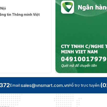
 Nội
ng tin Thông minh Việt
.372
(0
sales@vnsmart.com.vn
Email:
Hỗ trợ trực tuyến: