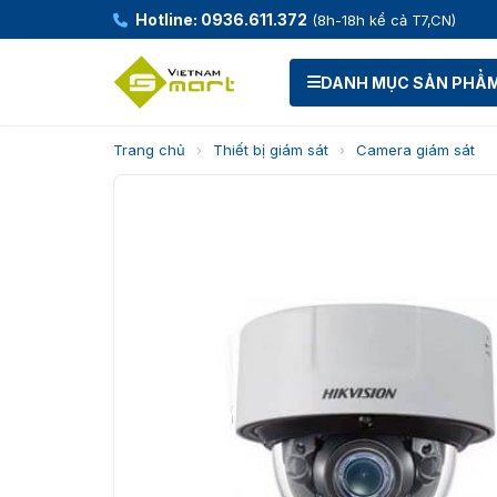
Hotline: 0936.611.372
(8h-18h kể cả T7,CN)
DANH MỤC SẢN PHẨ
Trang chủ
›
Thiết bị giám sát
›
Camera giám sát