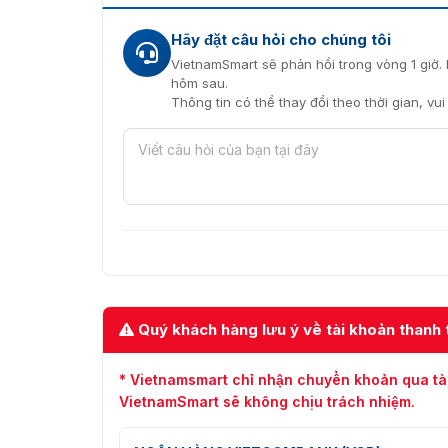
Camera giao thông IP
Hãy đặt câu hỏi cho chúng tôi
Mua camera iDS-2CD7186G0/S-I
VietnamSmart sẽ phản hồi trong vòng 1 giờ. 
hôm sau.
Hiện Vietnamsmart là đơn vị cung cấp camera 
Thông tin có thể thay đổi theo thời gian, vu
chính hãng 100%.
Nếu quý khách có nhu cầu hoặc cần tư vấn về
Hotline
093.6611.372
để được hỗ trợ và báo gi
sàng hỗ trợ quý khách 24/7 trong suốt quá tr
Quý khách hàng lưu ý về tài khoản thanh 
* Vietnamsmart chỉ nhận chuyển khoản qua tà
VietnamSmart sẽ không chịu trách nhiệm.