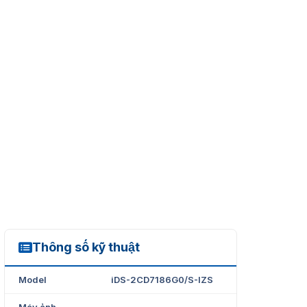
Thông số kỹ thuật
iDS-2CD7186G0/S-IZS
Model
iDS-2CD7186G0/S-IZS