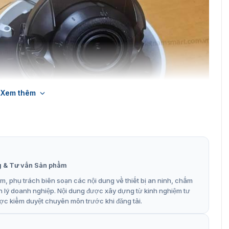
Xem thêm
g & Tư vấn Sản phẩm
, phụ trách biên soạn các nội dung về thiết bị an ninh, chấm
 Hikvision Box iDS-2CD7186G0/S-IZS
n lý doanh nghiệp. Nội dung được xây dựng từ kinh nghiệm tư
ợc kiểm duyệt chuyên môn trước khi đăng tải.
7186G0/S-IZS
ho phép điều chỉnh góc nhìn linh hoạt, phù hợp với nhiều