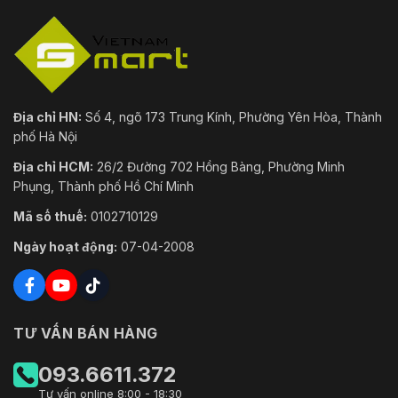
Khe cắm thẻ nhớ tích hợp, hỗ trợ thẻ nhớ
Lưu trữ
microSD/microSDHC/microSDXC, lên đến
trên tàu
256 GB
1 đầu vào (line in), 1 đầu ra (line out), đầu
Âm thanh
Địa chỉ HN:
Số 4, ngõ 173 Trung Kính, Phường Yên Hòa, Thành
nối 3,5 mm
phố Hà Nội
Micrô tích
Có, 1 micro tích hợp
Địa chỉ HCM:
26/2 Đường 702 Hồng Bàng, Phường Minh
hợp
Phụng, Thành phố Hồ Chí Minh
Báo thức
2 đầu vào, 2 đầu ra (tối đa 24 VDC, 1 A)
Mã số thuế:
0102710129
1 RS-485 (bán song công, HIKVISION,
Ngày hoạt động:
07-04-2008
485
Pelco-P, Pelco-D, tự thích ứng)
Đặt lại
Đúng
phím
TƯ VẤN BÁN HÀNG
Công suất
12 VDC, tối đa 100 mA
đầu ra
093.6611.372
Tư vấn online 8:00 - 18:30