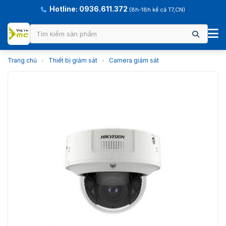
Hotline: 0936.611.372
(8h-18h kể cả T7,CN)
Trang chủ
›
Thiết bị giám sát
›
Camera giám sát