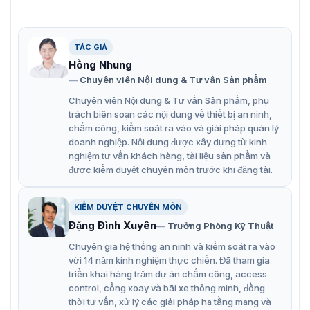
thông và lưu trữ
5 luồng để đáp ứng nhiều ứng dụng khác nhau
TÁC GIẢ
Chống nước và bụi (IP67), chống phá hoại (IK10) và
Hồng Nhung
chống ăn mòn (NEMA 4X, tùy chọn)
Chuyên viên Nội dung & Tư vấn Sản phẩm
Tốc độ khung hình cao, lên tới 8MP@60fps và
Chuyên viên Nội dung & Tư vấn Sản phẩm, phụ
2MP@120fps
trách biên soạn các nội dung về thiết bị an ninh,
chấm công, kiểm soát ra vào và giải pháp quản lý
Micrô kép và loa tích hợp cho bảo mật âm thanh thời
doanh nghiệp. Nội dung được xây dựng từ kinh
gian thực
nghiệm tư vấn khách hàng, tài liệu sản phẩm và
được kiểm duyệt chuyên môn trước khi đăng tải.
Cảm biến G tích hợp để phát hiện rung động
Đồng hồ đo công suất tích hợp để thống kê công
KIỂM DUYỆT CHUYÊN MÔN
suất lịch sử
Đặng Đình Xuyên
Trưởng Phòng Kỹ Thuật
Chuyên gia hệ thống an ninh và kiểm soát ra vào
với 14 năm kinh nghiệm thực chiến. Đã tham gia
triển khai hàng trăm dự án chấm công, access
control, cổng xoay và bãi xe thông minh, đồng
thời tư vấn, xử lý các giải pháp hạ tầng mạng và