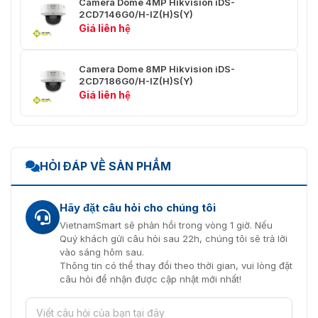
Camera Dome 4MP Hikvision iDS-
Chế độ giám sát:
2CD7146G0/H-IZ(H)S(Y)
50 Hz: lên đến 50 fps (3840 × 2160, 3072 ×
Giá liên hệ
1728, 2688 × 1520, 1280 × 720), lên đến
100 fps (1920 × 1080) 60 Hz: lên đến 60 fps
(3840 × 2160, 3072 × 1728, 2688 × 1520,
Camera Dome 8MP Hikvision iDS-
1280 × 720), lên đến 120 fps (1920 × 1080)
Dòng
2CD7186G0/H-IZ(H)S(Y)
*Tốc độ khung hình cao chỉ được hỗ trợ ở
chính
Giá liên hệ
chế độ giám sát. chế độ thông minh: 50 Hz:
25 khung hình/giây (3840 × 2160, 3072 ×
1728, 2688 × 1520, 1920 × 1080, 1280 ×
720) 60 Hz: 30 khung hình/giây (3840 ×
2160, 3072 × 1728, 2688 × 1520, 1920 ×
HỎI ĐÁP VỀ SẢN PHẨM
1080, 1280 × 720)
50 Hz: 25 khung hình/giây (1280 × 720,
Hãy đặt câu hỏi cho chúng tôi
704 × 576, 640 × 480)
Dòng phụ
60 Hz: 30 khung hình/giây (1280 × 720,
VietnamSmart sẽ phản hồi trong vòng 1 giờ. Nếu
704 × 480, 640 × 480)
Quý khách gửi câu hỏi sau 22h, chúng tôi sẽ trả lời
vào sáng hôm sau.
50 Hz: 25 khung hình/giây (1920 × 1080,
Thông tin có thể thay đổi theo thời gian, vui lòng đặt
1280 × 960, 1280 × 720, 704 × 576, 640 ×
câu hỏi để nhận được cập nhật mới nhất!
Dòng thứ
480)
ba
60 Hz: 30 khung hình/giây (1920 × 1080,
1280 × 960, 1280 × 720, 704 × 480, 640 ×