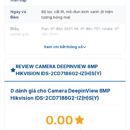
Ngày và
Bộ lọc cắt IR, mô-đun kính xanh (ít hiện
Đêm
tượng bóng ma)
Điều
Pan: 0° đến 355°, tilt: 0° đến 75°, rotate: 0°
chỉnh góc
đến 355°
Ống kính
Xem chi tiết thông số
Loại ống
Ống kính đa tiêu cự, ống kính có động cơ,
kính
tùy chọn từ 2,8 đến 12 mm và 8 đến 32 mm
REVIEW CAMERA DEEPINVIEW 8MP
HIKVISION IDS-2CD7186G2-IZ(H)S(Y)
2,8 đến 12 mm:
Độ dài
FOV ngang 112,3° đến 41,2°, FOV dọc 58,1°
tiêu cự &
đến 23,1°, FOV chéo 137,4° đến 47,3° 8 đến
0 đánh giá cho Camera DeepinView 8MP
FOV
32 mm: FOV ngang 41,8° đến 15°, FOV dọc
22,9° đến 8,5°, FOV chéo 48,7° đến 17,1°
Hikvision iDS-2CD7186G2-IZ(H)S(Y)
Tập trung
Tự động, Bán tự động, Thủ công
0.00
Loại mống
P-mống mắt
mắt