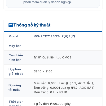
phần mềm quản lý doanh nghiệp.
Thông số kỹ thuật
iDS-2CD7186G2-IZ(H)S(Y)
Model
iDS-2CD7186G2-IZ(H)S(Y)
Máy ảnh
Cảm biến
1/1.8" Quét liên tục CMOS
hình ảnh
Độ phân
3840 × 2160
giải tối đa
Màu sắc: 0,0005 Lux @ (F1.2, AGC BẬT),
Độ sáng
Đen trắng: 0,0001 Lux @ (F1.2, AGC BẬT),
tối thiểu
Đen trắng: 0 Lux với IR
Thời gian
1 giây đến 1/100.000 giây
màn trập