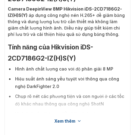
Camera DeepinView 8MP Hikvision iDS-2CD7186G2-
IZ(H)S(Y)
áp dụng công nghệ nén H.265+ để giảm băng
thông và dung lượng lưu trữ cần thiết mà không làm
giảm chất lượng hình ảnh. Điều này giúp tiết kiệm chi
phí lưu trữ và cải thiện hiệu quả sử dụng băng thông.
Tính năng của Hikvision iDS-
2CD7186G2-IZ(H)S(Y)
Hình ảnh chất lượng cao với độ phân giải 8 MP
Hiệu suất ánh sáng yếu tuyệt vời thông qua công
nghệ DarkFighter 2.0
Chụp rõ nét các phương tiện và con người ở các tốc
độ khác nhau thông qua công nghệ ShotN
Hình ảnh rõ nét trong điều kiện ánh sáng ngược
Xem thêm
mạnh nhờ công nghệ AWDR 140 dB
Công nghệ nén H.265+ hiệu quả để tiết kiệm băng