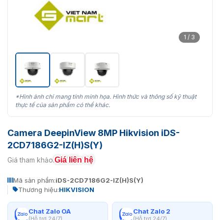
1 / 3
*Hình ảnh chỉ mang tính minh họa. Hình thức và thông số kỹ thuật
thực tế của sản phẩm có thể khác.
Camera DeepinView 8MP Hikvision iDS-
2CD7186G2-IZ(H)S(Y)
Giá liên hệ
Giá tham khảo:
Mã sản phẩm:
iDS-2CD7186G2-IZ(H)S(Y)
Thương hiệu:
HIKVISION
Chat Zalo OA
Chat Zalo 2
(Hỗ trợ 24/7)
(Hỗ trợ 24/7)