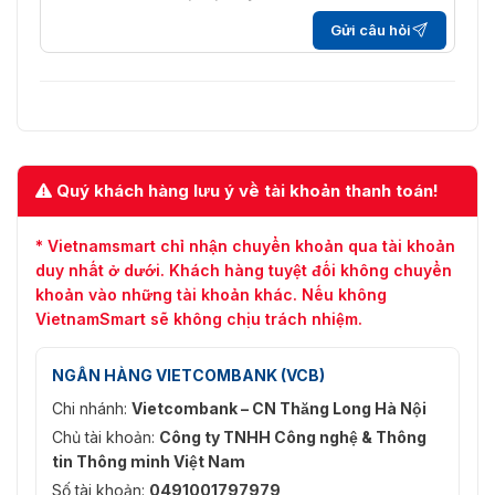
480)
Gửi câu hỏi
50 Hz: 25 khung hình/giây (704 × 576, 640
Dòng thứ
× 480)
tư
60 Hz: 30 khung hình/giây (704 × 480, 640
× 480)
50 Hz: 25 khung hình/giây (704 × 576, 640
Quý khách hàng lưu ý về tài khoản thanh toán!
Dòng thứ
× 480)
năm
60 Hz: 30 khung hình/giây (704 × 480, 640
× 480)
* Vietnamsmart chỉ nhận chuyển khoản qua tài khoản
duy nhất ở dưới. Khách hàng tuyệt đối không chuyển
Luồng chính: H.265+/H.265/H.264+/H.264,
khoản vào những tài khoản khác. Nếu không
Luồng phụ: H.265/H.264/MJPEG, Luồng thứ
VietnamSmart sẽ không chịu trách nhiệm.
Nén Video
ba: H.265/H.264, Luồng thứ tư:
H.265/H.264/MJPEG, Luồng thứ năm:
H.265/H.264/MJPEG
NGÂN HÀNG VIETCOMBANK (VCB)
Tốc độ bit
Chi nhánh:
Vietcombank – CN Thăng Long Hà Nội
32 Kbps đến 16 Mbps
video
Chủ tài khoản:
Công ty TNHH Công nghệ & Thông
tin Thông minh Việt Nam
Loại
Hồ sơ chính/Hồ sơ cao
Số tài khoản:
0491001797979
H.264