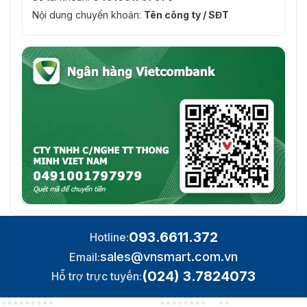
Nội dung chuyển khoản:
Tên công ty / SĐT
Loại
Hồ sơ chính
H.265
Kiểm soát
CBR, VBR
tốc độ bit
Mã hóa
video có
thể mở
Mã hóa H.264 và H.265
rộng
(SVC)
Khu vực
quan tâm
4 vùng cố định cho mỗi luồng
(ROI)
093.6611.372
Hotline:
Cắt mục
Đúng
tiêu
sales@vnsmart.com.vn
Email:
(024) 3.7824073
Hỗ trợ trực tuyến:
Âm thanh
Loại âm