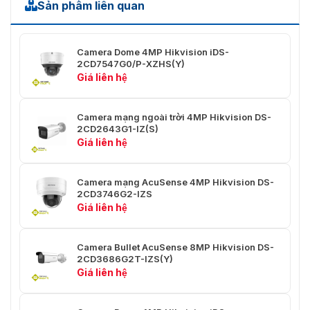
Sản phẩm liên quan
Phạm vi
2,8 đến 12 mm: Giám sát: 40 m; 8 đến 32
ánh sáng
mm: Giám sát: 60 m
bổ sung
Camera Dome 4MP Hikvision iDS-
2CD7547G0/P-XZHS(Y)
Đèn bổ
Giá liên hệ
sung
Đúng
thông
minh
Camera mạng ngoài trời 4MP Hikvision DS-
2CD2643G1-IZ(S)
Bước
Giá liên hệ
850nm
sóng IR
Nền tảng
Camera mạng AcuSense 4MP Hikvision DS-
mở AI
2CD3746G2-IZS
Giá liên hệ
Thông số
Lên đến 4 mô hình,
kỹ thuật
Loại mô hình: mô hình phát hiện, mô hình
của mô
phân loại, mô hình hỗn hợp (mô hình phát
Camera Bullet AcuSense 8MP Hikvision DS-
hình
hiện và mô hình phân loại)
2CD3686G2T-IZS(Y)
Giá liên hệ
Băng hình