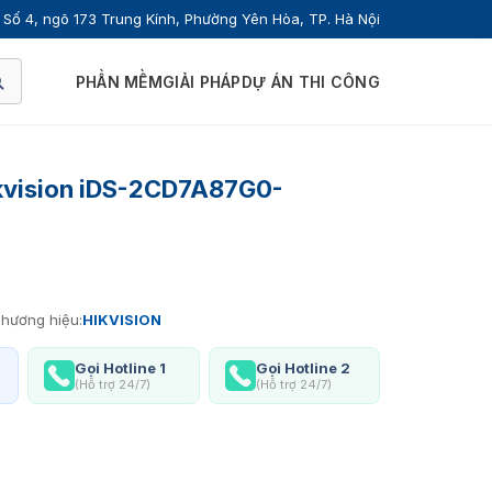
Số 4, ngõ 173 Trung Kính, Phường Yên Hòa, TP. Hà Nội
PHẦN MỀM
GIẢI PHÁP
DỰ ÁN THI CÔNG
kvision iDS-2CD7A87G0-
hương hiệu:
HIKVISION
Gọi Hotline 1
Gọi Hotline 2
(Hỗ trợ 24/7)
(Hỗ trợ 24/7)