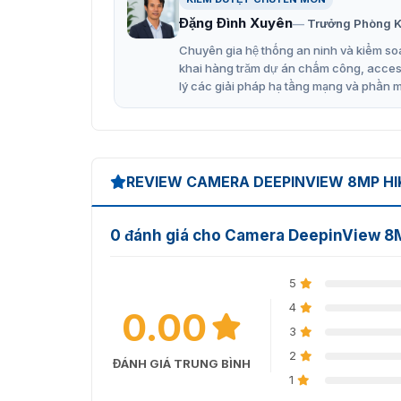
Đặng Đình Xuyên
Trưởng Phòng K
Chuyên gia hệ thống an ninh và kiểm soá
khai hàng trăm dự án chấm công, access 
lý các giải pháp hạ tầng mạng và phần 
Camera Hikvi
Có nên mua camera Hikvision
Chất lượng hình ảnh 8MP
REVIEW CAMERA DEEPINVIEW 8MP HI
Camera cung cấp hình ảnh chất lượng cao với
tiết một cách rõ ràng và sắc nét.
0 đánh giá cho Camera DeepinView 
Hiệu suất ánh sáng tuyệt vời
5
Nhờ vào công nghệ DarkfighterS tiên tiến, thi
4
0.00
ánh sáng yếu, giúp bạn giám sát mọi lúc, mọ
3
Chống ngược sáng mạnh
2
ĐÁNH GIÁ TRUNG BÌNH
Công nghệ WDR 140 dB của camera đảm bảo hìn
1
sáng khó khăn nhất.