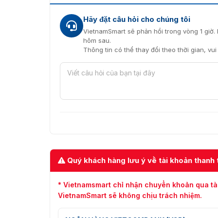
Hãy đặt câu hỏi cho chúng tôi
VietnamSmart sẽ phản hồi trong vòng 1 giờ. 
hôm sau.
Thông tin có thể thay đổi theo thời gian, vu
Camera Hikvi
Camera 8MP iDS-2CD7A87G0-X
Quý khách hàng lưu ý về tài khoản thanh 
Camera là một giải pháp linh hoạt và hiệu qu
phẩm được ứng dụng rộng rãi trong nhiều lĩnh
* Vietnamsmart chỉ nhận chuyển khoản qua tà
Nhà cửa, văn phòng, cửa hàng:
VietnamSmart sẽ không chịu trách nhiệm.
Giám sát giao thông.