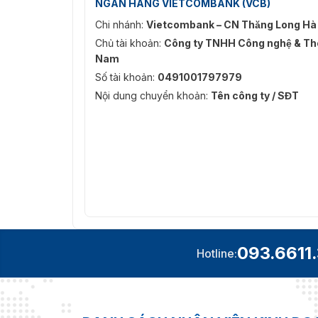
NGÂN HÀNG VIETCOMBANK (VCB)
Khu vực công cộng.
Chi nhánh:
Vietcombank – CN Thăng Long Hà
Nhà máy, kho bãi.
Chủ tài khoản:
Công ty TNHH Công nghệ & Thô
Nông trại.
Nam
Trung tâm thương mại.
Số tài khoản:
0491001797979
Nội dung chuyển khoản:
Tên công ty / SĐT
Mua Hikvision iDS-2CD7A87G0-
Vietnamsmart
là địa chỉ uy tín cung cấp came
chỉ uy tín mà còn là đối tác tin cậy của Hikv
dịch vụ hỗ trợ chuyên nghiệp.
Để được tư vấn chi tiết về sản phẩm và nhận b
093.6611.372.
093.6611
Hotline: