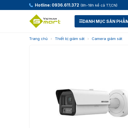
Hotline: 0936.611.372
(8h-18h kể cả T7,CN)
DANH MỤC SẢN PHẨ
Trang chủ
›
Thiết bị giám sát
›
Camera giám sát