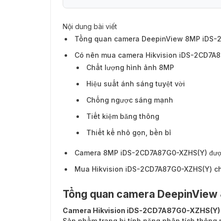
Nội dung bài viết
Có nên mua camera Hikvision iDS-2CD7
Tổng quan camera DeepinView 8MP iDS-
Có nên mua camera Hikvision iDS-2CD7A
Chất lượng hình ảnh 8MP
Hiệu suất ánh sáng tuyệt vời
Chống ngược sáng mạnh
Tiết kiệm băng thông
Thiết kế nhỏ gọn, bền bỉ
Camera 8MP iDS-2CD7A87G0-XZHS(Y) đượ
Mua Hikvision iDS-2CD7A87G0-XZHS(Y) ch
Tổng quan camera DeepinVie
Camera Hikvision iDS-2CD7A87G0-XZHS(Y)
Sản phẩm trang bị tính năng phân tích thông