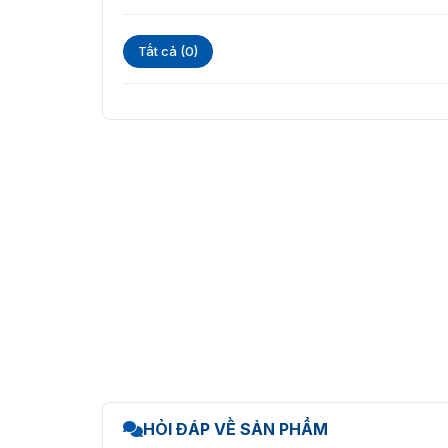
Tiết kiệm băng thông
Tất cả (0)
Công nghệ nén H.265+ hiệu quả, camera giúp 
giữ được chất lượng hình ảnh tốt nhất.
Thiết kế nhỏ gọn, bền bỉ
Với khả năng chống nước và bụi (IP67) cùng 
bảo hoạt động ổn định trong mọi điều kiện thờ
HỎI ĐÁP VỀ SẢN PHẨM