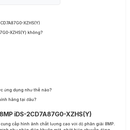
A87G0-XZHS(Y) không?
2CD7A87G0-XZHS(Y)
87G0-XZHS(Y) không?
c ứng dụng như thế nào?
ính hãng tại đâu?
w 8MP iDS-2CD7A87G0-XZHS(Y)
cung cấp hình ảnh chất lượng cao với độ phân giải 8MP.
 minh như nhận diện khuôn mặt, phát hiện chuyển động.