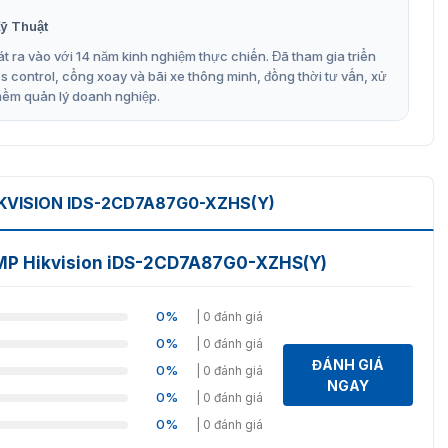
ỹ Thuật
t ra vào với 14 năm kinh nghiệm thực chiến. Đã tham gia triển
control, cổng xoay và bãi xe thông minh, đồng thời tư vấn, xử
mềm quản lý doanh nghiệp.
sion iDS-2CD7A87G0-XZHS(Y)
 iDS-2CD7A87G0-XZHS(Y) không?
KVISION IDS-2CD7A87G0-XZHS(Y)
 độ phân giải 8 megapixel, cho phép bạn quan sát mọi chi
8MP Hikvision iDS-2CD7A87G0-XZHS(Y)
0%
| 0 đánh giá
ết bị mang đến hiệu suất ấn tượng ngay cả trong điều kiện
0%
| 0 đánh giá
i nơi mà không gặp khó khăn.
ĐÁNH GIÁ
0%
| 0 đánh giá
NGAY
0%
| 0 đánh giá
h ảnh luôn rõ ràng, sắc nét ngay cả trong điều kiện ánh
0%
| 0 đánh giá