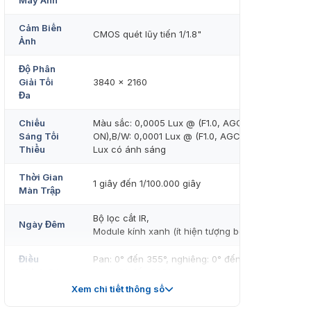
Máy Ảnh
Cảm Biến
CMOS quét lũy tiến 1/1.8"
Ảnh
Độ Phân
Giải Tối
3840 × 2160
Đa
Chiếu
Màu sắc: 0,0005 Lux @ (F1.0, AGC
Sáng Tối
ON),B/W: 0,0001 Lux @ (F1.0, AGC ON),0
Thiểu
Lux có ánh sáng
Thời Gian
1 giây đến 1/100.000 giây
Màn Trập
Bộ lọc cắt IR,
Ngày Đêm
Module kính xanh (ít hiện tượng bóng ma)
Điều
Pan: 0° đến 355°, nghiêng: 0° đến 90°,
Chỉnh Góc
xoay: 0° đến 360°
Xem chi tiết thông số
Ống Kính