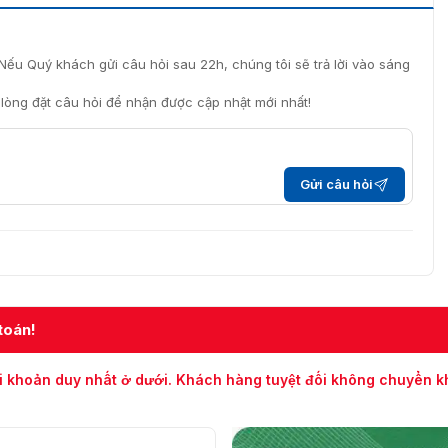
Nếu Quý khách gửi câu hỏi sau 22h, chúng tôi sẽ trả lời vào sáng
i lòng đặt câu hỏi để nhận được cập nhật mới nhất!
Gửi câu hỏi
sion iDS-2CD7A87G0-XZHS(Y)
ZHS(Y) được ứng dụng như thế nào?
toán!
ả cho nhiều ứng dụng an ninh và giám sát khác nhau. Sản
 vực khác nhau nhờ vào các tính năng và hiệu suất cao.
i khoản duy nhất ở dưới. Khách hàng tuyệt đối không chuyển 