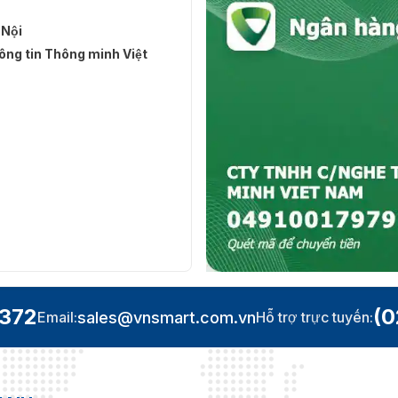
 Nội
ng tin Thông minh Việt
XZHS(Y) chính hãng tại đâu?
ra an ninh Hikvision. Vietnamsmart không chỉ là một địa
ision, đảm bảo bạn sẽ nhận được sản phẩm chính hãng với
áo giá sớm nhất, quý khách vui lòng liên hệ đến hotline
.372
(0
sales@vnsmart.com.vn
Email:
Hỗ trợ trực tuyến: