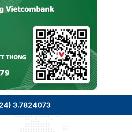
Tốc Độ Bit
Mã Hóa
Video Có
Thể Mở
Mã hóa H.264 và H.265
Rộng
(SVC)
Khu Vực
Quan Tâm
4 vùng cố định cho mỗi luồng
(ROI)
Cắt Mục
Hỗ trợ
Tiêu
E-PTZ
Hỗ trợ cài đặt Tuần tra và Theo dõi tự động
Âm Thanh
24) 3.7824073
Loại Âm
Âm thanh đơn âm
Thanh
Nén Âm
G.711/G.722.1/G.726/MP2L2/PCM/MP3/AAC-