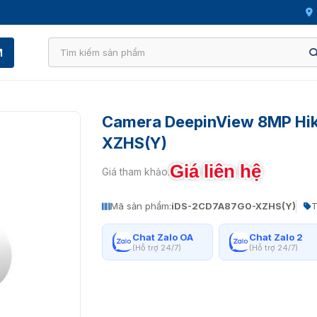
M
Camera DeepinView 8MP Hi
XZHS(Y)
Giá liên hệ
Giá tham khảo:
Mã sản phẩm:
iDS-2CD7A87G0-XZHS(Y)
T
Chat Zalo OA
Chat Zalo 2
(Hỗ trợ 24/7)
(Hỗ trợ 24/7)