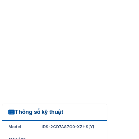
Thông số kỹ thuật
iDS-2CD7A87G0-XZHS(Y)
Model
iDS-2CD7A87G0-XZHS(Y)