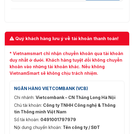
Thanh
192Kbps (MP2L2)
Mạng
Lưu Trữ
NAS (Hỗ trợ NFS,SMB/CIFS), khe cắm thẻ nhớ
Mạng
microSD/SDHC/SDXC tích hợp, lên tới 128 G, ANR
Quý khách hàng lưu ý về tài khoản thanh toán!
API
ONVIF (Hồ sơ S, HỒ SƠ G), ISAPI
* Vietnamsmart chỉ nhận chuyển khoản qua tài khoản
TCP/IP, UDP, ICMP, HTTP, HTTPS, FTP, DHCP,
duy nhất ở dưới. Khách hàng tuyệt đối không chuyển
Giao
DNS, DDNS, RTP, RTSP, RTCP, PPPoE, NTP, UPnP,
khoản vào những tài khoản khác. Nếu không
Thức
SMTP, SNMP, IGMP, 802.1X, QoS, IPv6, UDP,
VietnamSmart sẽ không chịu trách nhiệm.
Bonjour, SSL /TLS, WebSocket, WebSockets
Bảo vệ bằng mật khẩu, mật khẩu phức tạp, mã
NGÂN HÀNG VIETCOMBANK (VCB)
hóa HTTPS, xác thực 802.1X (EAP-TLS 1.2, EAP-
Chi nhánh:
Vietcombank – CN Thăng Long Hà Nội
Bảo Vệ
LEAP, EAP-MD5), hình mờ, bộ lọc địa chỉ IP, xác
thực cơ bản và tóm tắt cho HTTP/HTTPS, WSSE
Chủ tài khoản:
Công ty TNHH Công nghệ & Thông
và xác thực tóm tắt cho ONVIF, TLS1 .2
tin Thông minh Việt Nam
Số tài khoản:
0491001797979
Hình Ảnh
Nội dung chuyển khoản:
Tên công ty / SĐT