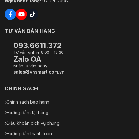
Địa chỉ HN:
Số 4, ngõ 173 Trung Kính, Phường Yên Hòa, Thành
phố Hà Nội
Địa chỉ HCM:
26/2 Đường 702 Hồng Bàng, Phường Minh
Phụng, Thành phố Hồ Chí Minh
Mã số thuế:
0102710129
Ngày hoạt động:
07-04-2008
TƯ VẤN BÁN HÀNG
093.6611.372
Tư vấn online 8:00 - 18:30
Zalo OA
Nhận tư vấn ngay