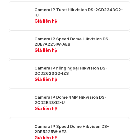
Video
Camera IP Turet Hikvision DS-2CD2343G2-
IU
Loại
Hồ sơ cơ bản/Hồ sơ chính/Hồ sơ cao
Giá liên hệ
H.264
Loại
Tiểu sử chính
Camera IP Speed Dome Hikvision DS-
H.265
2DE7A225IW-AEB
Giá liên hệ
Khu
Vực
Hỗ trợ 1 vùng cố định cho luồng chính và luồng
Quan
Camera IP hồng ngoại Hikvision DS-
phụ
Tâm
2CD2623G2-IZS
(ROI)
Giá liên hệ
Màn Hình Mắt Cá
Camera IP Dome 4MP Hikvision DS-
2CD2E43G2-U
Loại
Hỗ trợ bàn, tường và trần
Giá liên hệ
Gắn Kết
Hỗ trợ tổng cộng 14 chế độ hiển thị (bao gồm
Camera IP Speed Dome Hikvison DS-
các chế độ hiển thị của các loại ngàm khác
2DE5225W-AE3
nhau):
Giá liên hệ
Chế Độ
Chế độ xem mắt cá, Chế độ xem toàn cảnh 180,