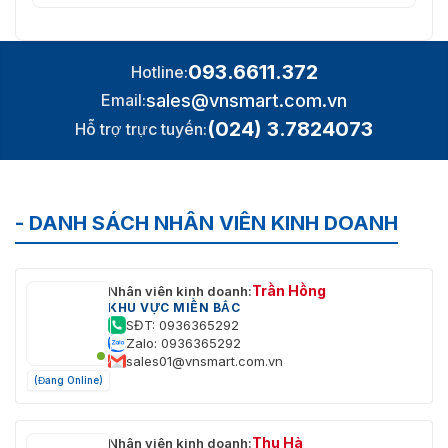
Dải
Động
120dB
Rộng
(WDR)
Chuyển
Đổi
Tự động/Lịch trình/Kích hoạt bằng Báo động
Ngày/
trong (hỗ trợ kiểu -S)
Đêm
Nâng
Cao
WDR/3D DNR/Bù đèn nền/Độ mờ/Hiệu chỉnh méo
Hình
Ảnh
Cài Đặt
Độ bão hòa, độ sáng, độ tương phản và độ sắc
093.6611.372
Hotline:
Hình
nét được điều chỉnh thông qua phần mềm máy
sales@vnsmart.com.vn
Email:
Ảnh
khách hoặc trình duyệt web
(024) 3.7824073
Hỗ trợ trực tuyến:
Giao Diện
Âm
-S: 1 đầu vào âm thanh (line in), 1 giao diện đầu
Thanh
ra âm thanh