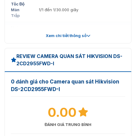
Tốc Độ
Màn
1/1 đến 1/30.000 giây
Trập
Ngày
Bộ lọc cắt IR với công tắc tự động
Đêm
Xem chi tiết thông số
Ống Kính
REVIEW CAMERA QUAN SÁT HIKVISION DS-
Tiêu Cự
1,05mm, trường nhìn ngang: 180°, trường nhìn
2CD2955FWD-I
và FOV
dọc: 180°
Khẩu
F2.2
0 đánh giá cho Camera quan sát Hikvision
Độ
DS-2CD2955FWD-I
Gắn
Ống
M12
Kính
0.00
Đèn Chiếu Sáng
ĐÁNH GIÁ TRUNG BÌNH
Loại
Ánh