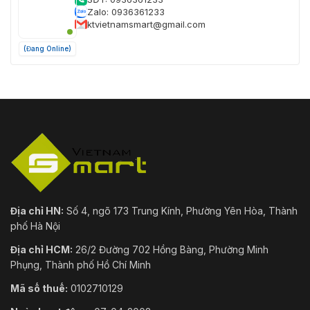
Kỹ Thuật Viên
Hỗ trợ kỹ thuật:
SĐT: 0936365262
Zalo: 0936365262
ktvietnamsmart@gmail.com
(Đang Online)
Thu Hương
Hỗ trợ kỹ thuật:
SĐT: 0936361233
Zalo: 0936361233
ktvietnamsmart@gmail.com
(Đang Online)