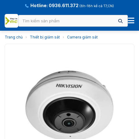
Hotline: 0936.611.372
(8h-18h kể cả T7,CN)
Trang chủ
›
Thiết bị giám sát
›
Camera giám sát