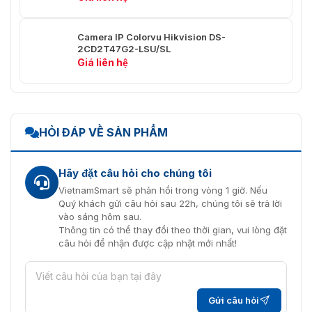
Hiển
4PTZ, Mắt cá + 3PTZ, Chế độ xem toàn cảnh
Thị
360, Toàn cảnh 360 + PTZ, Toàn cảnh 360 +
Camera IP Colorvu Hikvision DS-
3PTZ, Toàn cảnh 360 + 6PTZ, Toàn cảnh 360 +
2CD2T47G2-LSU/SL
8PTZ, 2PTZ, Mắt cá + 8PTZ, Chế độ xem toàn
Giá liên hệ
cảnh, Toàn cảnh + 3PTZ, Toàn cảnh + 8PTZ
Âm Thanh
Tốc Độ
HỎI ĐÁP VỀ SẢN PHẨM
Lấy
-S: Hỗ trợ
Mẫu Âm
Thanh
Hãy đặt câu hỏi cho chúng tôi
Lọc
VietnamSmart sẽ phản hồi trong vòng 1 giờ. Nếu
Tiếng
Quý khách gửi câu hỏi sau 22h, chúng tôi sẽ trả lời
-S: 8kHz/16kHz/32kHz/44.1kHZ/48kHz
Ồn Môi
vào sáng hôm sau.
Trường
Thông tin có thể thay đổi theo thời gian, vui lòng đặt
câu hỏi để nhận được cập nhật mới nhất!
Nén Âm
-S: G.711/G.722.1/G.726/MP2L2/PCM,
Thanh
8kHz/16kHz/32kHz/44.1kHZ/48kHz
Tốc Độ
-S:
Gửi câu hỏi
Âm
64Kbps(G.711)/16Kbps(G.722.1)/16Kbps(G.726)/32-