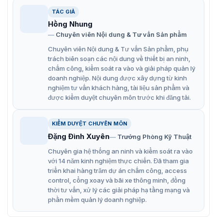
2CD2955FWD-I có công nghệ nén ảnh H.265+ hiệu quả.
Ngoài ra, các tính năng chính khác của camera DS-
TÁC GIẢ
2CD2955FWD-I có thể kể đến như:
Hồng Nhung
Chuyên viên Nội dung & Tư vấn Sản phẩm
Hình ảnh chất lượng cao với độ phân giải 5 MP
Chuyên viên Nội dung & Tư vấn Sản phẩm, phụ
Chế độ xem mắt cá 180°
trách biên soạn các nội dung về thiết bị an ninh,
chấm công, kiểm soát ra vào và giải pháp quản lý
Tầm nhìn hồng ngoại xa lên tới 8m
doanh nghiệp. Nội dung được xây dựng từ kinh
Hình ảnh rõ ràng trước ánh sáng ngược mạnh nhờ
nghiệm tư vấn khách hàng, tài liệu sản phẩm và
được kiểm duyệt chuyên môn trước khi đăng tải.
công nghệ WDR thực 120 dB.
Phát hiện chuyển động, phân tích động, cảnh báo giả
KIỂM DUYỆT CHUYÊN MÔN
mạo video, ngoại lệ (ngắt kết nối mạng, xung đột địa
Đặng Đình Xuyên
Trưởng Phòng Kỹ Thuật
chỉ IP, đăng nhập bất hợp pháp, ổ cứng đầy, lỗi ổ
cứng),…
Chuyên gia hệ thống an ninh và kiểm soát ra vào
với 14 năm kinh nghiệm thực chiến. Đã tham gia
triển khai hàng trăm dự án chấm công, access
control, cổng xoay và bãi xe thông minh, đồng
thời tư vấn, xử lý các giải pháp hạ tầng mạng và
phần mềm quản lý doanh nghiệp.