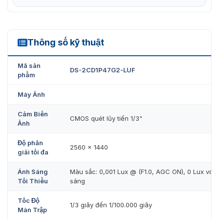
Mua camera DS-2CD1P47G2-LUF chính
hãng, giá tốt
Thông số kỹ thuật
DS-2CD1P47G2-LUF
Camera IP Hikvision DS-2CD1P47G2-LUF
hiện đang
được
VietnamSmart
cung cấp trên toàn quốc. Sản
Mã sản
phẩm được chúng tôi nhập trực tiếp nên cam kết chính
DS-2CD1P47G2-LUF
phẩm
hãng và đảm bảo chính sách bảo hành theo nhà sản
xuất. Quý khách cần đặt hàng hoặc hỏi thêm các thông
Máy Ảnh
tin khác liên quan đến camera. Vui lòng liên hệ với
chúng tôi qua
hotline 093.6611.372
để chúng tôi hỗ trợ
Cảm Biến
CMOS quét lũy tiến 1/3"
kịp thời!!!
Ảnh
Độ phân
2560 × 1440
giải tối đa
Ánh Sáng
Màu sắc: 0,001 Lux @ (F1.0, AGC ON), 0 Lux với 
Tối Thiểu
sáng
Tốc Độ
1/3 giây đến 1/100.000 giây
Màn Trập