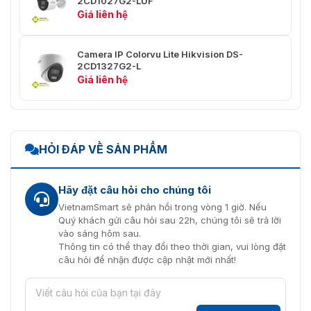
2CD1027G2-LUF
Tiểu sử chính
H.265
Giá liên hệ
Kiểm Soát
CBR/VBR
Tốc Độ Bit
Camera IP Colorvu Lite Hikvision DS-
2CD1327G2-L
Giá liên hệ
Khu Vực
Quan Tâm
1 vùng cố định cho luồng chính
(ROI)
Âm Thanh
HỎI ĐÁP VỀ SẢN PHẨM
Loại Âm
-U: Âm thanh đơn sắc
Thanh
Hãy đặt câu hỏi cho chúng tôi
Lọc Tiếng
VietnamSmart sẽ phản hồi trong vòng 1 giờ. Nếu
Ồn Môi
-U: Hỗ trợ
Quý khách gửi câu hỏi sau 22h, chúng tôi sẽ trả lời
Trường
vào sáng hôm sau.
Thông tin có thể thay đổi theo thời gian, vui lòng đặt
Tốc Độ
câu hỏi để nhận được cập nhật mới nhất!
Lấy Mẫu
-U: 8 kHz/16 kHz
Âm Thanh