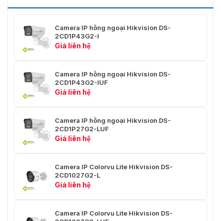
50Hz: 20 khung hình/giây (2560 × 1440) / 25 kh
hình/giây (1920×1080, 1280×720)
Xu Hướng
Camera IP hồng ngoại Hikvision DS-
60Hz: 20 khung hình/giây (2560 × 1440) 24 k
2CD1P43G2-I
hình/giây (1920×1080, 1280×720)
Giá liên hệ
50 Hz: 25 khung hình/giây (1280 × 720, 640 × 4
Camera IP hồng ngoại Hikvision DS-
640 × 360)
Luồng
2CD1P43G2-IUF
Phụ
Giá liên hệ
60 Hz: 24 khung hình/giây (1280 × 720, 640 ×
640 × 360)
Camera IP hồng ngoại Hikvision DS-
Dòng chính: H.265+/H.265/H.264+/H.264
2CD1P27G2-LUF
Nén Video
Giá liên hệ
Luồng phụ: H.265/H.264/MJPEG
Tốc Độ Bit
Camera IP Colorvu Lite Hikvision DS-
32 Kb/giây đến 8 Mb/giây
Video
2CD1027G2-L
Giá liên hệ
Loại
Hồ sơ cơ bản/Hồ sơ chính/Hồ sơ cao
H.264
Camera IP Colorvu Lite Hikvision DS-
Loại