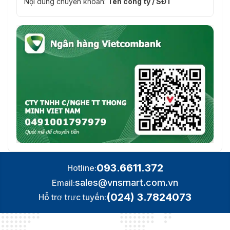
Nội dung chuyển khoản:
Tên công ty / SĐT
Bảo vệ bằng mật khẩu, mật khẩu phức tạp, nhật 
Bảo Vệ
kiểm tra bảo mật, xác thực máy chủ (địa chỉ MA
Khách
iVMS-4200, Hik-Connect
Plug-in yêu cầu xem trực tiếp: IE10, IE11
Trình
Duyệt Web
Dịch vụ cục bộ: Chrome 57.0+, Firefox 52.0+
Hình Ảnh
Dải Động
Rộng
120dB
(WDR)
Chuyển
093.6611.372
Hotline:
Đổi Ngày/
Ngày, Đêm, Tự động, Lịch trình
sales@vnsmart.com.vn
Email:
Đêm
(024) 3.7824073
Hỗ trợ trực tuyến:
Nâng Cao
BLC, HLC, DNR 3D
Hình Ảnh