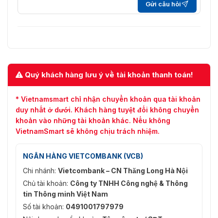
-U:
Gửi câu hỏi
Nén Âm
G.711ulaw/G.711alaw/G.722.1/G.726/MP2L2/PCM
Thanh
LC
-U: 64 Kbps (lớp G.711)/64 Kbps (lớp G.711)/16 Kb
Tốc Độ
(G.722.1)/16 Kbps (G.726)/32 đến 160 Kbps (MP2
Âm Thanh
đến 64 Kbps ( AAC-LC)
Quý khách hàng lưu ý về tài khoản thanh toán!
Mạng
Giao diện video mạng mở (Profile S, Profile G (c
* Vietnamsmart chỉ nhận chuyển khoản qua tài khoản
API
trợ kiểu -F), Profile T), ISAPI, SDK
duy nhất ở dưới. Khách hàng tuyệt đối không chuyển
khoản vào những tài khoản khác. Nếu không
Giao
TCP/IP, ICMP, DHCP, DNS, HTTP, RTP, RTSP, NTP
VietnamSmart sẽ không chịu trách nhiệm.
Thức
IGMP, IPv6, UDP, QoS, FTP, SMTP
Xem Trực
NGÂN HÀNG VIETCOMBANK (VCB)
Tiếp Đồng
Lên đến 6 kênh
Chi nhánh:
Vietcombank – CN Thăng Long Hà Nội
Thời
Chủ tài khoản:
Công ty TNHH Công nghệ & Thông
Người
Tối đa 32 người dùng
tin Thông minh Việt Nam
Dùng/Máy
3 cấp độ: Quản trị viên, Người vận hành và Ngườ
Số tài khoản:
0491001797979
Chủ
dùng