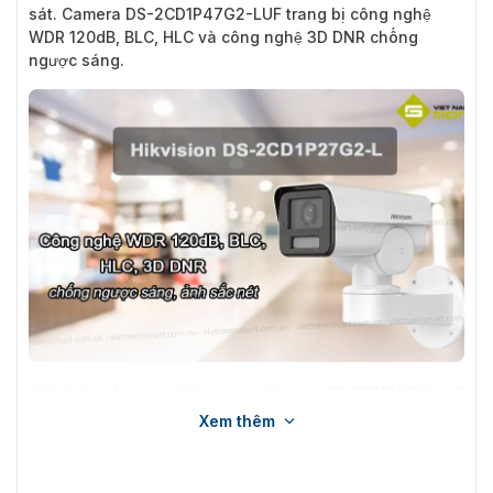
sát. Camera DS-2CD1P47G2-LUF trang bị công nghệ
WDR 120dB, BLC, HLC và công nghệ 3D DNR chống
ngược sáng.
Giới thiệu về camera hồng ngoại Hikvision DS-2CD1P47G2-LUF
Xem thêm
Đặc điểm nổi bật của Hikvision DS-
2CD1P47G2-LUF