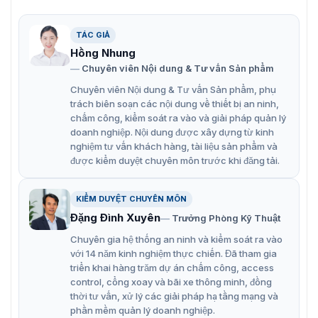
Chống nước và bụi (IP66)
TÁC GIẢ
Hình ảnh đầy màu sắc 24/7
Hồng Nhung
Công nghệ nén H.265+ hiệu quả
Chuyên viên Nội dung & Tư vấn Sản phẩm
Chuyên viên Nội dung & Tư vấn Sản phẩm, phụ
Hỗ trợ phát hiện người và phương tiện
trách biên soạn các nội dung về thiết bị an ninh,
Cảm biến ảnh CMOS quét lũy tiến 1/3″
chấm công, kiểm soát ra vào và giải pháp quản lý
doanh nghiệp. Nội dung được xây dựng từ kinh
Hình ảnh chất lượng cao với độ phân giải 4 MP
nghiệm tư vấn khách hàng, tài liệu sản phẩm và
được kiểm duyệt chuyên môn trước khi đăng tải.
Khoảng cách ánh sáng trắng mở rộng đến 30m.
Phát hiện chuyển động của người và phương tiện,
KIỂM DUYỆT CHUYÊN MÔN
video giả mạo.
Đặng Đình Xuyên
Trưởng Phòng Kỹ Thuật
Khả năng xoay và nghiêng cho phép máy ảnh chụp
Chuyên gia hệ thống an ninh và kiểm soát ra vào
được các khu vực lớn hơn và được quan tâm
với 14 năm kinh nghiệm thực chiến. Đã tham gia
Chống ngược sáng WDR 120dB, BLC, HLC và công
triển khai hàng trăm dự án chấm công, access
control, cổng xoay và bãi xe thông minh, đồng
nghệ 3D DNR giúp cải thiện chất lượng hình ảnh hiện
thời tư vấn, xử lý các giải pháp hạ tầng mạng và
tượng chói sáng, bóng tối.
phần mềm quản lý doanh nghiệp.