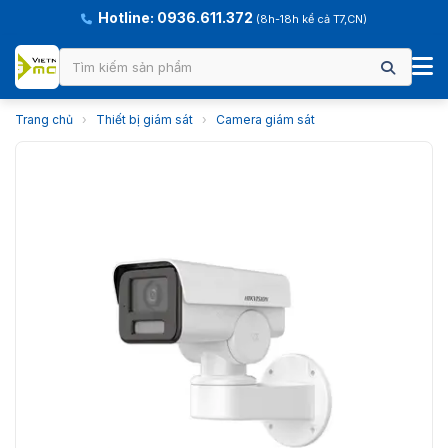
Hotline: 0936.611.372
(8h-18h kể cả T7,CN)
Trang chủ
›
Thiết bị giám sát
›
Camera giám sát