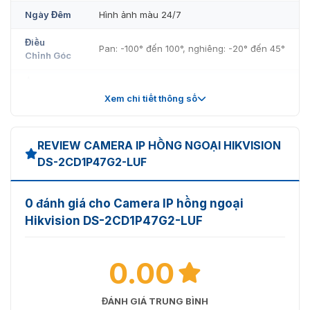
Ngày Đêm
Hình ảnh màu 24/7
Điều
Pan: -100° đến 100°, nghiêng: -20° đến 45°
Chỉnh Góc
Ống Kính
Xem chi tiết thông số
Loại Ống
Ống kính tiêu cự cố định, tùy chọn 2,8 và 4 mm
Kính
REVIEW CAMERA IP HỒNG NGOẠI HIKVISION
2,8 mm, FOV ngang 96°, FOV dọc 52°, FOV chéo 
Tiêu Cự &
DS-2CD1P47G2-LUF
FOV
4 mm, FOV ngang 76°, FOV dọc 41°, FOV chéo 
0 đánh giá cho Camera IP hồng ngoại
Gắn Ống
M12
Hikvision DS-2CD1P47G2-LUF
Kính
Loại khẩu
Đã sửa
ống
0.00
Khẩu Độ
Tối đa F1.0
ĐÁNH GIÁ TRUNG BÌNH