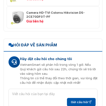
Tối đa 32 người dùng. 3 cấp độ:
Người dùng/Máy
quản trị viên, người vận hành và
chủ
người dùng
Camera HD-TVI Colorvu Hikvision DS-
2CE70DF0T-PF
Giá liên hệ
Khách hàng
iVMS-4200, Hik-Connect
Chế độ xem trực tiếp yêu cầu
plug-in: IE 10+
Chế độ xem trực tiếp miễn phí
Trình duyệt web
HỎI ĐÁP VỀ SẢN PHẨM
plug-in: Chrome 57.0+, Firefox
52.0+
Dịch vụ cục bộ: Chrome 57.0+,
Firefox 52.0+
Hãy đặt câu hỏi cho chúng tôi
VietnamSmart sẽ phản hồi trong vòng 1 giờ. Nếu
Hình ảnh
Quý khách gửi câu hỏi sau 22h, chúng tôi sẽ trả lời
vào sáng hôm sau.
Độ bão hòa, độ sáng, độ tương
Thông tin có thể thay đổi theo thời gian, vui lòng đặt
phản, độ sắc nét, AGC, cân bằng
câu hỏi để nhận được cập nhật mới nhất!
Cài đặt hình ảnh
trắng có thể điều chỉnh bằng
phần mềm máy khách hoặc trình
duyệt web
Gửi câu hỏi
Chuyển đổi ngày/