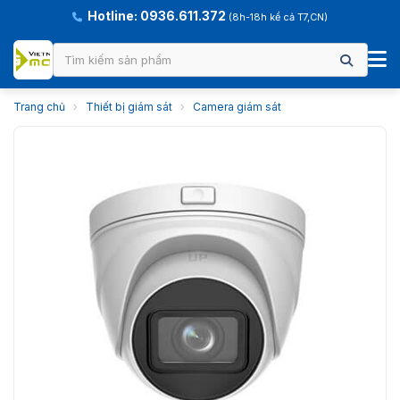
Hotline: 0936.611.372
(8h-18h kể cả T7,CN)
Trang chủ
›
Thiết bị giám sát
›
Camera giám sát