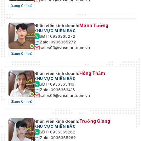
EMC
2013, EN 50130-4: 2011 +A1:
(Đang Online)
2014);
RCM (AS/NZS CISPR 32: 2015);
IC VoC (ICES-003: Issue 6, 2016);
KC (KN 32: 2015, KN 35: 2015)
Mạnh Tường
Nhân viên kinh doanh:
KHU VỰC MIỀN BẮC
SĐT: 0936365272
UL (UL 60950-1);
Zalo: 0936365272
CB (IEC 60950-1:2005 + Am
sales03@vnsmart.com.vn
1:2009 + Am 2:2013, IEC 62368-
(Đang Online)
1:2014);
An toàn
CE-LVD (EN 60950-1:2005 + Am
1:2009 + Am 2:2013, IEC 62368-
1:2014);
Hồng Thắm
Nhân viên kinh doanh:
KHU VỰC MIỀN BẮC
BIS (IS 13252(Part
SĐT: 0936363416
1):2010+A1:2013+A2:2015)
Zalo: 0936363416
sales09@vnsmart.com.vn
CE-RoHS (2011/65/EU);
(Đang Online)
WEEE (2012/19/EU);
Môi trường
Reach (Regulation (EC) No
1907/2006)
Trường Giang
Nhân viên kinh doanh:
KHU VỰC MIỀN BẮC
Bảo vệ
IP67 (IEC 60529-2013)
SĐT: 0936365262
Zalo: 0936365262