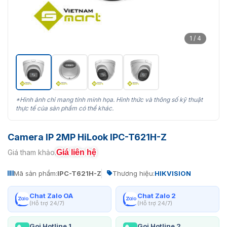
1 / 4
*Hình ảnh chỉ mang tính minh họa. Hình thức và thông số kỹ thuật
thực tế của sản phẩm có thể khác.
Camera IP 2MP HiLook IPC-T621H-Z
Giá liên hệ
Giá tham khảo:
Mã sản phẩm:
IPC-T621H-Z
Thương hiệu:
HIKVISION
Chat Zalo OA
Chat Zalo 2
(Hỗ trợ 24/7)
(Hỗ trợ 24/7)
Gọi Hotline 1
Gọi Hotline 2