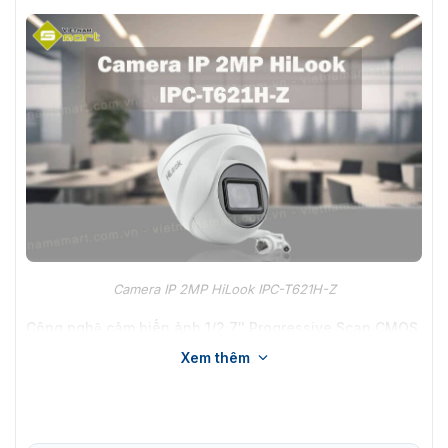
Camera IP 2MP HiLook IPC-T621H-Z
Công nghệ cảm biến ảnh 1/2.7″ Progressive Scan CMOS
mang đến hình ảnh rõ nét. Camera IPC-T621H-Z hỗ trợ
Xem thêm
chuẩn nén H.265+/H.265/H.264+/H.264. Thiết bị hỗ trợ
ánh sáng hồng ngoại có tầm xa lên đến 30m.
Lợi ích sử dụng camera IP HiLook IPC-