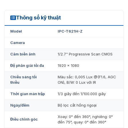
năng thông minh.
Công nghệ nén H.265+ hiệu quả giúp tiết kiệm băng
Thông số kỹ thuật
thông và dung lượng lưu trữ.
IPC-T621H-Z
Hình ảnh rõ ràng trước ánh sáng ngược mạnh nhờ
Model
IPC-T621H-Z
công nghệ DWDR.
Camera
Thấu kính đa tiêu cự có động cơ để dễ dàng lắp đặt
và giám sát.
Cảm biến ảnh
1/2.7" Progressive Scan CMOS
Chỉnh góc quay camera theo 3 trục.
Độ phân giải tối đa
1920 × 1080
Bù sáng BLC và giảm nhiễu số 3D DNR.
Chiếu sáng tối
Màu sắc: 0,005 Lux @(F1.6, AGC
Tính năng zoom cho phép phóng to hình ảnh mà
thiểu
ON), B/W: 0 Lux với IR
không làm giảm chất lượng.
Thời gian màn trập
1/3 giây đến 1/100.000 giây
Người dùng theo dõi và quản lý thiết bị từ xa qua
iVMS-4200, Hik-Connect.
Ngày/đêm
Bộ lọc cắt hồng ngoại
Thiết kế bền bỉ, phù hợp lắp đặt ngoài trời hoặc trong
Xoay: 0° đến 360°, nghiêng: 0°
Điều chỉnh góc
nhà.
đến 75°, quay: 0° đến 360°