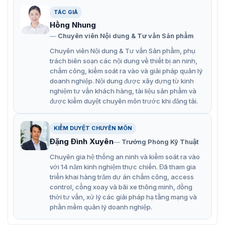
T621H-Z
TÁC GIẢ
Hồng Nhung
Chuyên viên Nội dung & Tư vấn Sản phẩm
Chuyên viên Nội dung & Tư vấn Sản phẩm, phụ
trách biên soạn các nội dung về thiết bị an ninh,
chấm công, kiểm soát ra vào và giải pháp quản lý
doanh nghiệp. Nội dung được xây dựng từ kinh
nghiệm tư vấn khách hàng, tài liệu sản phẩm và
được kiểm duyệt chuyên môn trước khi đăng tải.
KIỂM DUYỆT CHUYÊN MÔN
Đặng Đình Xuyên
Trưởng Phòng Kỹ Thuật
Chuyên gia hệ thống an ninh và kiểm soát ra vào
với 14 năm kinh nghiệm thực chiến. Đã tham gia
Camera IP 2MP HiLook IPC-T621H-Z
triển khai hàng trăm dự án chấm công, access
control, cổng xoay và bãi xe thông minh, đồng
Camera HiLook IPC-T621H-Z được thiết kế và sản xuất
thời tư vấn, xử lý các giải pháp hạ tầng mạng và
bởi công ty hàng đầu trong ngành công nghệ an ninh,
phần mềm quản lý doanh nghiệp.
sản phẩm tích hợp nhiều tính năng, công nghệ tiên tiến
nhằm cung cấp hình ảnh chất lượng cao và các tính