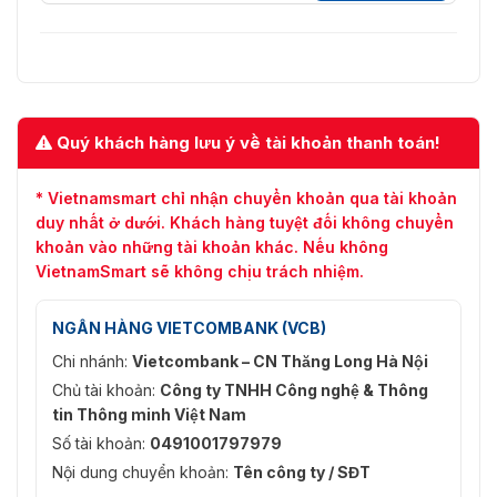
Tự động, Lịch trình, Ngày, Đêm
đêm
Dải động rộng
WDR kỹ thuật số
(WDR)
Nâng cao hình ảnh
BLC, 3D DNR
Quý khách hàng lưu ý về tài khoản thanh toán!
Giao diện
* Vietnamsmart chỉ nhận chuyển khoản qua tài khoản
1 cổng Ethernet tự thích ứng
duy nhất ở dưới. Khách hàng tuyệt đối không chuyển
Giao diện Ethernet
RJ45 10 M/100 M
khoản vào những tài khoản khác. Nếu không
VietnamSmart sẽ không chịu trách nhiệm.
Bộ nhớ trên bo
Tích hợp khe cắm thẻ nhớ, hỗ trợ
mạch
thẻ nhớ microSD, lên tới 256GB
NGÂN HÀNG VIETCOMBANK (VCB)
Thiết lập lại chìa
Hỗ trợ
Chi nhánh:
Vietcombank – CN Thăng Long Hà Nội
khóa
Chủ tài khoản:
Công ty TNHH Công nghệ & Thông
Sự kiện
tin Thông minh Việt Nam
Số tài khoản:
0491001797979
Phát hiện chuyển động, báo
Sự kiện cơ bản
Nội dung chuyển khoản:
Tên công ty / SĐT
động giả mạo video, ngoại lệ