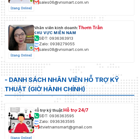
sales06@vnsmart.com.vn
(Đang Online)
Thơm Trần
Nhân viên kinh doanh:
KHU VỰC MIỀN NAM
SĐT: 0936363913
Zalo: 0938279055
sales08@vnsmart.com.vn
(Đang Online)
- DANH SÁCH NHÂN VIÊN HỖ TRỢ KỸ
THUẬT (GIỜ HÀNH CHÍNH)
Hỗ trợ 24/7
Hỗ trợ kỹ thuật:
SĐT: 0936363595
Zalo: 0936363595
ktvietnamsmart@gmail.com
(Đang Online)