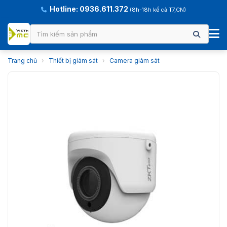
Hotline: 0936.611.372
(8h-18h kể cả T7,CN)
Trang chủ
›
Thiết bị giám sát
›
Camera giám sát