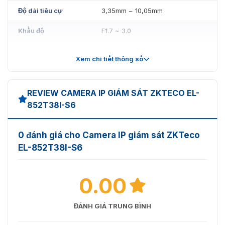
Độ dài tiêu cự
3,35mm ~ 10,05mm
Khẩu độ
F1.7 ~ 3.0
Tầm nhìn
38° ~ 107°
Xem chi tiết thông số
Thu phóng quang
3X
học
REVIEW CAMERA IP GIÁM SÁT ZKTECO EL-
Nén
H.265 / H.264
852T38I-S6
1080P (1920 x 1080) / 1.3MP
Nghị quyết
(1280 x 960) / 720P (1280 x 720)
0 đánh giá cho Camera IP giám sát ZKTeco
EL-852T38I-S6
Kiểm soát tốc độ bit
CBR / VBR
Tốc độ bit
1024Kbps ~ 4Mbps
0.00
1080P@25fps / 960P@25fps /
Dòng chính
720P@25fps
ĐÁNH GIÁ TRUNG BÌNH
D1 (704 * 576)@25fps /
Dòng phụ