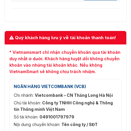
Ứng dụng di động
AntarView Pro
Dịch vụ đám mây
Ủng hộ
P2P
Mạng Ethernet
1 cổng RJ-45 (10/100Mbps)
Quý khách hàng lưu ý về tài khoản thanh toán!
Đầu vào/ra âm
1/0
thanh
* Vietnamsmart chỉ nhận chuyển khoản qua tài khoản
duy nhất ở dưới. Khách hàng tuyệt đối không chuyển
Báo động I/O
Không có
khoản vào những tài khoản khác. Nếu không
VietnamSmart sẽ không chịu trách nhiệm.
RS485
Không có
Nút Đặt lại
Không có
NGÂN HÀNG VIETCOMBANK (VCB)
Chi nhánh:
Vietcombank – CN Thăng Long Hà Nội
Khe cắm Micro-SD
Không có
Chủ tài khoản:
Công ty TNHH Công nghệ & Thông
ANR
Không có
tin Thông minh Việt Nam
Số tài khoản:
0491001797979
USB
Không có
Nội dung chuyển khoản:
Tên công ty / SĐT