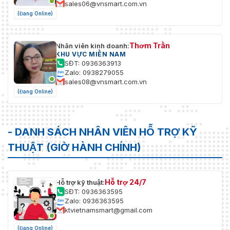
sales06@vnsmart.com.vn
(Đang Online)
Thơm Trần
Nhân viên kinh doanh:
KHU VỰC MIỀN NAM
SĐT: 0936363913
Zalo: 0938279055
sales08@vnsmart.com.vn
(Đang Online)
- DANH SÁCH NHÂN VIÊN HỖ TRỢ KỸ
THUẬT (GIỜ HÀNH CHÍNH)
Hỗ trợ 24/7
Hỗ trợ kỹ thuật:
SĐT: 0936363595
Zalo: 0936363595
ktvietnamsmart@gmail.com
(Đang Online)