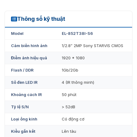
Thông số kỹ thuật
EL-852T38I-S6
Model
EL-852T38I-S6
Cảm biến hình ảnh
1/2.8” 2MP Sony STARVIS CMOS
Điểm ảnh hiệu quả
1920 * 1080
Flash / DDR
1Gb/2Gb
Số đèn LED IR
4 (IR thông minh)
Khoảng cách IR
50 phút
Tỷ lệ S/N
> 52dB
Loại ống kính
Có động cơ
Kiểu gắn kết
Lên tàu