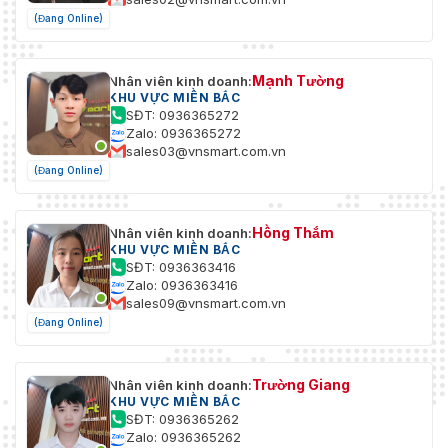
(Đang Online)
Mạnh Tường
Nhân viên kinh doanh:
KHU VỰC MIỀN BẮC
SĐT: 0936365272
Zalo: 0936365272
sales03@vnsmart.com.vn
(Đang Online)
Hồng Thắm
Nhân viên kinh doanh:
KHU VỰC MIỀN BẮC
SĐT: 0936363416
Zalo: 0936363416
sales09@vnsmart.com.vn
(Đang Online)
Trường Giang
Nhân viên kinh doanh:
KHU VỰC MIỀN BẮC
SĐT: 0936365262
Zalo: 0936365262