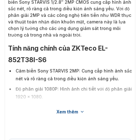
biến Sony STARVIS 1/2.8″ 2MP CMOS cung cấp hình ảnh
sắc nét, rõ ràng cả trong điều kiện ánh sáng yếu. Với độ
phân giải 2MP và các công nghệ tiên tiến như WDR thực
và thuật toán nhận diện khuôn mặt, camera này là lựa
chọn lý tưởng cho các ứng dụng giám sát trong môi
trường cả trong nhà và ngoài trời.
Tính năng chính của ZKTeco EL-
852T38I-S6
Cảm biến Sony STARVIS 2MP: Cung cấp hình ảnh sắc
nét và rõ ràng cả trong điều kiện ánh sáng yếu.
Độ phân giải 1080P: Hình ảnh chi tiết với độ phân giải
1920 x 1080.
Công nghệ nén H.265: Tiết kiệm tới 70% băng thông
Xem thêm
và dung lượng lưu trữ so với H.264.
Khả năng giám sát ban đêm: 4 đèn LED IR thông minh
với khoảng cách quan sát lên đến 50 mét.