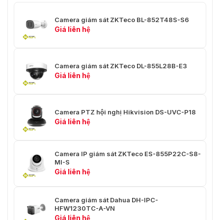
BLC
Ủng hộ
Camera giám sát ZKTeco BL-852T48S-S6
Giá liên hệ
Lợi tức đầu tư
4 khu vực
Chống nhấp nháy
Ủng hộ
Camera giám sát ZKTeco DL-855L28B-E3
Giá liên hệ
Video thông minh
Nhận dạng khuôn mặt
Phát hiện khuôn
Ủng hộ
mặt
Camera PTZ hội nghị Hikvision DS-UVC-P18
Giá liên hệ
Mẫu khuôn mặt
2000
Phát hiện khuôn
Camera IP giám sát ZKTeco ES-855P22C-S8-
mặt theo từng
30
MI-S
khung hình
Giá liên hệ
Kích thước khuôn
80 x 80 ~ 300 x 300 điểm ảnh
mặt được phát hiện
Camera giám sát Dahua DH-IPC-
HFW1230TC-A-VN
Lọc chất lượng
Giá liên hệ
Ủng hộ