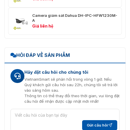
khuôn mặt
Khu vực phát hiện
Người dùng định nghĩa
Camera giám sát Dahua DH-IPC-HFW1230M-
A
Phản hồi nắm bắt
≤200ms
Giá liên hệ
TCP/IP, UDP, HTTP, HTTPS,
Giao thức
DHCP, RTSP, DDNS, NTP, PPPoE,
UPnP, SMTP, FTP
HỎI ĐÁP VỀ SẢN PHẨM
Khả năng tương tác
Hồ sơ ONVIF S, SDK, AP
Tối đa người dùng
Hãy đặt câu hỏi cho chúng tôi
3
trực tuyến
VietnamSmart sẽ phản hồi trong vòng 1 giờ. Nếu
Quý khách gửi câu hỏi sau 22h, chúng tôi sẽ trả lời
Trình duyệt IE / Firefox / Chrome
vào sáng hôm sau.
Trình duyệt web
/ Safari
Thông tin có thể thay đổi theo thời gian, vui lòng đặt
câu hỏi để nhận được cập nhật mới nhất!
Phần mềm quản lý
AntarVis 2.0, ZKBioSecurity IVS,
(VMS)
ZKBio Access IVS
Hệ thống hoạt động
Cửa sổ
Gửi câu hỏi