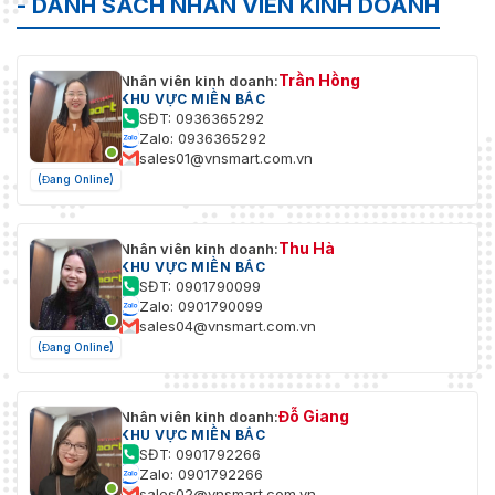
- DANH SÁCH NHÂN VIÊN KINH DOANH
Trần Hồng
Nhân viên kinh doanh:
KHU VỰC MIỀN BẮC
SĐT: 0936365292
Zalo: 0936365292
sales01@vnsmart.com.vn
(Đang Online)
Thu Hà
Nhân viên kinh doanh:
KHU VỰC MIỀN BẮC
SĐT: 0901790099
Zalo: 0901790099
sales04@vnsmart.com.vn
(Đang Online)
Đỗ Giang
Nhân viên kinh doanh:
KHU VỰC MIỀN BẮC
SĐT: 0901792266
Zalo: 0901792266
sales02@vnsmart.com.vn