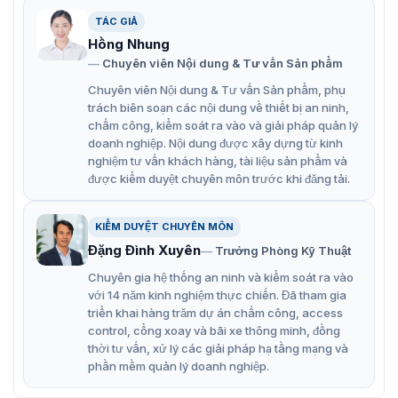
WDR thực: Cải thiện chất lượng hình ảnh trong các
TÁC GIẢ
điều kiện ánh sáng phức tạp.
Hồng Nhung
Nhận diện khuôn mặt: Hỗ trợ cảnh báo dựa trên danh
Chuyên viên Nội dung & Tư vấn Sản phẩm
sách trắng/đen.
Chuyên viên Nội dung & Tư vấn Sản phẩm, phụ
trách biên soạn các nội dung về thiết bị an ninh,
Thiết kế bền bỉ: Chống nước và bụi theo tiêu chuẩn
chấm công, kiểm soát ra vào và giải pháp quản lý
IP67, hoạt động trong nhiệt độ từ -30°C đến 60°C.
doanh nghiệp. Nội dung được xây dựng từ kinh
nghiệm tư vấn khách hàng, tài liệu sản phẩm và
Ống kính có động cơ: Độ dài tiêu cự từ 3,35mm đến
được kiểm duyệt chuyên môn trước khi đăng tải.
10,05mm với zoom quang học 3X.
Chức năng đám mây P2P: Xem video từ xa một cách
KIỂM DUYỆT CHUYÊN MÔN
thuận tiện.
Đặng Đình Xuyên
Trưởng Phòng Kỹ Thuật
Đa luồng: Hỗ trợ nhiều độ phân giải và tốc độ khung
Chuyên gia hệ thống an ninh và kiểm soát ra vào
hình cho việc ghi hình linh hoạt.
với 14 năm kinh nghiệm thực chiến. Đã tham gia
triển khai hàng trăm dự án chấm công, access
control, cổng xoay và bãi xe thông minh, đồng
thời tư vấn, xử lý các giải pháp hạ tầng mạng và
phần mềm quản lý doanh nghiệp.