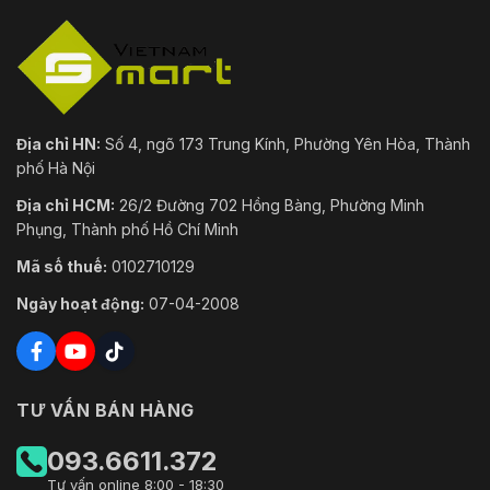
đa 50 W, bao gồm tối đa 18 W cho laser và tối
đa 12 W cho máy sưởi)
Nhiệt độ
Ngoài trời: -40°C đến 70°C (-40°F đến 158°F)
làm việc
Độ ẩm làm
Ngoài trời: -40°C đến 70°C (-40°F đến 158°F)
Địa chỉ HN:
Số 4, ngõ 173 Trung Kính, Phường Yên Hòa, Thành
việc
phố Hà Nội
Địa chỉ HCM:
26/2 Đường 702 Hồng Bàng, Phường Minh
Phụng, Thành phố Hồ Chí Minh
Mã số thuế:
0102710129
Ngày hoạt động:
07-04-2008
TƯ VẤN BÁN HÀNG
093.6611.372
Tư vấn online 8:00 - 18:30