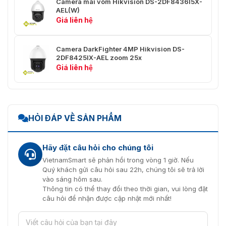
Camera mái vòm Hikvision DS-2DF8436I5X-
AEL(W)
DNR 3D
Đúng
Giá liên hệ
AGC
Tự động/Thủ công
Camera DarkFighter 4MP Hikvision DS-
2DF8425IX-AEL zoom 25x
Tiếp xúc
Đúng
Giá liên hệ
khu vực
Tập trung
Đúng
khu vực
HỎI ĐÁP VỀ SẢN PHẨM
Cảm biến
CMOS quét lũy tiến 1/1.8"
ảnh
Hãy đặt câu hỏi cho chúng tôi
Tối thiểu.
Màu sắc: 0,002 Lux @(F1.5, AGC ON), B/W:
Chiếu
VietnamSmart sẽ phản hồi trong vòng 1 giờ. Nếu
0,0002 Lux @(F1.5, AGC ON), 0 lux với laser
sáng
Quý khách gửi câu hỏi sau 22h, chúng tôi sẽ trả lời
vào sáng hôm sau.
Thông tin có thể thay đổi theo thời gian, vui lòng đặt
Tự động/Thủ công/ATW (Tự động theo dõi cân
Cân bằng
câu hỏi để nhận được cập nhật mới nhất!
bằng trắng)/Trong nhà/Ngoài trời/Đèn huỳnh
trắng
quang/Đèn natri