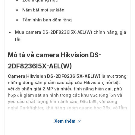
Nắm bắt mọi sự kiện
Tầm nhìn ban đêm rộng
Mua camera DS-2DF8236I5X-AEL(W) chính hãng, giá
tốt
Mô tả về camera Hikvision DS-
2DF8236I5X-AEL(W)
Camera Hikvision DS-2DF8236I5X-AEL(W)
là một trong
những dòng sản phẩm cao cấp của Hikvision, nổi bật
với độ phân giải 2 MP và nhiều tính năng hiện đại, phù
hợp để giám sát an ninh trong các khu vực rộng lớn và
yêu cầu chất lượng hình ảnh cao. Đặc biệt, với công
nghệ Darkfighter, khả năng zoom quang học 36x, và tầm
nhìn ban đêm rộng, đây là lựa chọn lý tưởng cho các ứng
dụng giám sát ngoài trời và trong các điều kiện ánh
Xem thêm
sáng yếu.