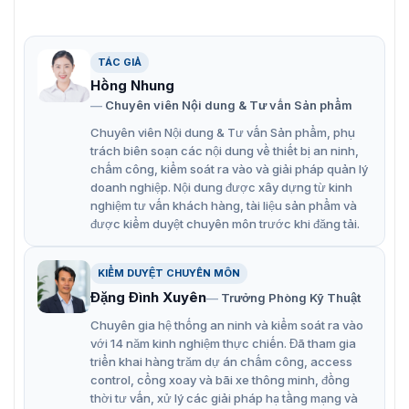
TÁC GIẢ
Hồng Nhung
Chuyên viên Nội dung & Tư vấn Sản phẩm
Chuyên viên Nội dung & Tư vấn Sản phẩm, phụ
trách biên soạn các nội dung về thiết bị an ninh,
chấm công, kiểm soát ra vào và giải pháp quản lý
doanh nghiệp. Nội dung được xây dựng từ kinh
nghiệm tư vấn khách hàng, tài liệu sản phẩm và
được kiểm duyệt chuyên môn trước khi đăng tải.
Camera mái vòm Hikvision DS-2DF8236I5X-AEL(W)
KIỂM DUYỆT CHUYÊN MÔN
Đặc điềm kỹ thuật nổi bật của DS-
Đặng Đình Xuyên
Trưởng Phòng Kỹ Thuật
Chuyên gia hệ thống an ninh và kiểm soát ra vào
2DF8236I5X-AEL(W)
với 14 năm kinh nghiệm thực chiến. Đã tham gia
triển khai hàng trăm dự án chấm công, access
Hình ảnh chất lượng cao
control, cổng xoay và bãi xe thông minh, đồng
thời tư vấn, xử lý các giải pháp hạ tầng mạng và
Camera DS-2DF8236I5X-AEL(W) được trang bị cảm biến