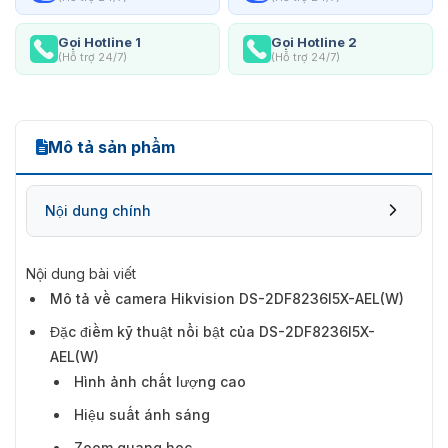
Gọi Hotline 1
Gọi Hotline 2
(Hỗ trợ 24/7)
(Hỗ trợ 24/7)
Mô tả sản phẩm
Nội dung chính
Nội dung bài viết
Mô tả về camera Hikvision DS-2DF8236I5X-AEL(W)
Đặc điềm kỹ thuật nổi bật của DS-
Đặc điềm kỹ thuật nổi bật của DS-2DF8236I5X-
2DF8236I5X-AEL(W)
AEL(W)
Hình ảnh chất lượng cao
Hiệu suất ánh sáng
Zoom quang học