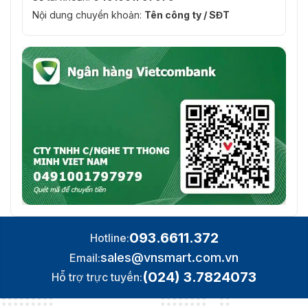
quang
Nội dung chuyển khoản:
Tên công ty / SĐT
học
Lấy nét
Đúng
nhanh
PTZ
Phạm vi
di chuyển
360° vô tận
(Pan)
Tốc độ
Có thể định cấu hình, từ 0,1°/s đến 210°/s, Tốc
Pan
độ đặt trước: 280°/s
Phạm vi
di chuyển
Từ -20° đến 90°
(Nghiêng)
093.6611.372
Hotline:
sales@vnsmart.com.vn
Email:
Tốc độ
Có thể định cấu hình, từ 0,1°/s đến 150°/s, Tốc
(024) 3.7824073
nghiêng
độ đặt trước: 250°/s
Hỗ trợ trực tuyến:
Thu