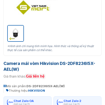
*Hình ảnh chỉ mang tính minh họa. Hình thức và thông số kỹ thuật
thực tế của sản phẩm có thể khác.
Camera mái vòm Hikvision DS-2DF8236I5X-
AEL(W)
Giá liên hệ
Giá tham khảo:
Mã sản phẩm:
DS-2DF8236I5X-AEL(W)
Thương hiệu:
HIKVISION
Chat Zalo OA
Chat Zalo 2
(Hỗ trợ 24/7)
(Hỗ trợ 24/7)