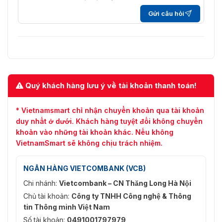
Thời gian
50Hz: 1/1 giây đến 1/30.000 giây, 60Hz: 1/1 giây
màn trập
đến 1/30.000 giây
Gửi câu hỏi
Ngày đêm
Bộ lọc cắt IR
Thu
phóng kỹ
16×
thuật số
Quý khách hàng lưu ý về tài khoản thanh toán!
Mặt nạ
24 mặt nạ bảo mật đa giác có thể lập trình, màu
riêng tư
mặt nạ hoặc khảm có thể cấu hình
* Vietnamsmart chỉ nhận chuyển khoản qua tài khoản
Chế độ tập
duy nhất ở dưới. Khách hàng tuyệt đối không chuyển
Tự động/Bán tự động/Thủ công
trung
khoản vào những tài khoản khác. Nếu không
VietnamSmart sẽ không chịu trách nhiệm.
WDR
120dB
BLC
NGÂN HÀNG VIETCOMBANK (VCB)
Đúng
Chi nhánh:
Vietcombank – CN Thăng Long Hà Nội
HLC
Đúng
Chủ tài khoản:
Công ty TNHH Công nghệ & Thông
tin Thông minh Việt Nam
Chống
sương mù
Số tài khoản:
0491001797979
Đúng