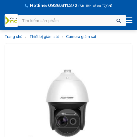
Hotline: 0936.611.372
(8h-18h kể cả T7,CN)
Trang chủ
›
Thiết bị giám sát
›
Camera giám sát