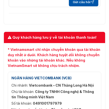
ồn môi
-U: Vâng
Gửi câu hỏi
trường
TCP/IP, ICMP, HTTP, HTTPS, FTP, DHCP, DNS, D
RTSP, NTP, UPnP, SMTP, IGMP, 802.1X, QoS, IPv4,
Giao thức
UDP, Bonjour, SSL/TLS, PPPoE, SNMP, ARP, WebS
WebSockets
Quý khách hàng lưu ý về tài khoản thanh toán!
Xem trực
tiếp đồng
Lên đến 6 kênh
thời
* Vietnamsmart chỉ nhận chuyển khoản qua tài khoản
duy nhất ở dưới. Khách hàng tuyệt đối không chuyển
Giao diện
khoản vào những tài khoản khác. Nếu không
lập trình
Giao diện video mạng mở (PROFILE S, PROFILE G
VietnamSmart sẽ không chịu trách nhiệm.
ứng dụng
T), ISAPI, SDK
(API)
NGÂN HÀNG VIETCOMBANK (VCB)
Người
Tối đa 32 người dùng. 3 cấp độ người dùng: quản 
Chi nhánh:
Vietcombank – CN Thăng Long Hà Nội
dùng/Máy
điều hành viên và người dùng
chủ
Chủ tài khoản:
Công ty TNHH Công nghệ & Thông
tin Thông minh Việt Nam
Bảo vệ mật khẩu, mật khẩu phức tạp, mã hóa HT
Số tài khoản:
0491001797979
lọc địa chỉ IP, Nhật ký kiểm tra bảo mật, xác thự
Bảo vệ