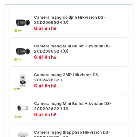
Dòng thứ
480, 640 × 360)
ba
60 Hz: 10 khung hình/giây (1920 × 1080, 1280 × 
480, 640 × 360)
Camera mạng cố định Hikvision DS-
2CD2066G2-I(U)
Dòng chính: H.265/H.264/H.265+/H.264+
Giá liên hệ
Nén Video
Luồng phụ: H.265/H.264/MJPEG
Luồng thứ ba: H.265/H.264
Camera mạng Mini Bullet Hikvision DS-
Tốc độ bit
2CD2086G2-I(U)
32 Kbps đến 8 Mbps
video
Giá liên hệ
Loại
Hồ sơ cơ sở/Hồ sơ chính/Hồ sơ cao
H.264
Camera mạng 2MP Hikvision DS-
2CD2426G2-I
Loại
Giá liên hệ
Hồ sơ chính
H.265
Kiểm soát
Camera mạng Mini Bullet Hikvision DS-
CBR/VBR
2CD2026G2-I(U)
tốc độ bit
Giá liên hệ
Mã hóa
video có
Camera mạng tháp pháo Hikvision DS-
thể mở
Mã hóa H.264 và H.265