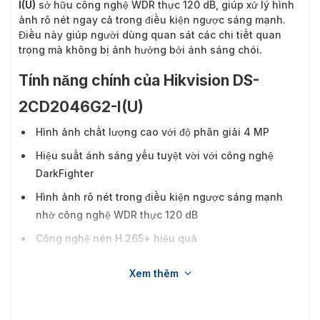
I(U)
sở hữu công nghệ WDR thực 120 dB, giúp xử lý hình
ảnh rõ nét ngay cả trong điều kiện ngược sáng mạnh.
Điều này giúp người dùng quan sát các chi tiết quan
trọng mà không bị ảnh hưởng bởi ánh sáng chói.
Tính năng chính của Hikvision DS-
2CD2046G2-I(U)
Hình ảnh chất lượng cao với độ phân giải 4 MP
Hiệu suất ánh sáng yếu tuyệt vời với công nghệ
DarkFighter
Hình ảnh rõ nét trong điều kiện ngược sáng mạnh
nhờ công nghệ WDR thực 120 dB
Công nghệ nén H.265+ hiệu quả
Tập trung vào phân loại mục tiêu là con người và
Xem thêm
phương tiện dựa trên học sâu
Micrô tích hợp cho chế độ bảo mật tự động theo thời