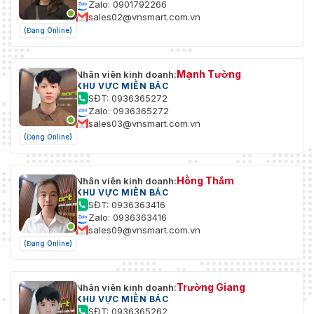
Zalo: 0901792266
sales02@vnsmart.com.vn
(Đang Online)
Mạnh Tường
Nhân viên kinh doanh:
KHU VỰC MIỀN BẮC
SĐT: 0936365272
Zalo: 0936365272
sales03@vnsmart.com.vn
(Đang Online)
Hồng Thắm
Nhân viên kinh doanh:
KHU VỰC MIỀN BẮC
SĐT: 0936363416
Zalo: 0936363416
sales09@vnsmart.com.vn
(Đang Online)
Trường Giang
Nhân viên kinh doanh:
KHU VỰC MIỀN BẮC
SĐT: 0936365262