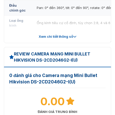
Điều
Pan: 0° đến 360°, tilt: 0° đến 90°, rotate: 0° đến 
chỉnh góc
Loại ống
Ống kính tiêu cự cố định, tùy chọn 2.8, 4 và 6 
kính
Độ dài
2,8 mm, FOV ngang 103°, FOV dọc 55°, FOV ch
Xem chi tiết thông số
tiêu cự &
4 mm, FOV ngang 83°, FOV dọc 45°, FOV chéo 
FOV
6 mm, FOV ngang 53°, FOV dọc 28°, FOV chéo 
REVIEW CAMERA MẠNG MINI BULLET
Ngàm ống
M12
HIKVISION DS-2CD2046G2-I(U)
kính
Khẩu độ
F1.4
0 đánh giá cho Camera mạng Mini Bullet
2,8 mm: D: 60,0 m, O: 23,8 m, R: 12,0 m, I: 6,0 m
Hikvision DS-2CD2046G2-I(U)
DORI
4 mm: D: 80,0 m, O: 31,7 m, R: 16,0 m, I: 8,0 m
6 mm: D: 120,0 m, O: 47,6 m, R: 24,0 m, I: 12,0 m
0.00
Loại đèn
Hồng ngoại
bổ sung
ĐÁNH GIÁ TRUNG BÌNH