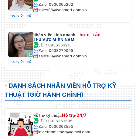
Zalo: 0936365262
sales06@vnsmart.com.vn
(Đang Online)
Thơm Trần
Nhân viên kinh doanh:
KHU VỰC MIỀN NAM
SĐT: 0936363913
Zalo: 0938279055
sales08@vnsmart.com.vn
(Đang Online)
- DANH SÁCH NHÂN VIÊN HỖ TRỢ KỸ
THUẬT (GIỜ HÀNH CHÍNH)
Hỗ trợ 24/7
Hỗ trợ kỹ thuật:
SĐT: 0936363595
Zalo: 0936363595
ktvietnamsmart@gmail.com