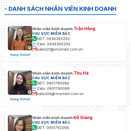
Tiêu thụ
Max. 4 W (Màu sắc), 4,5 W (IR)
- DANH SÁCH NHÂN VIÊN KINH DOANH
điện năng
Kích
Ø 110 x 88 mm (Ø 4,33 x 3,46 in)
thước
Trần Hồng
Nhân viên kinh doanh:
KHU VỰC MIỀN BẮC
Cân nặng
0,4 kg (0,88 lb)
SĐT: 0936365292
Zalo: 0936365292
Điều kiện
-40 °C đến +60 °C (-40 °F đến +140 °F), độ ẩm
sales01@vnsmart.com.vn
hoạt động
ít hơn (không ngưng tụ)
(Đang Online)
Chứng
CE, FCC, RoHS
nhận
Thu Hà
Nhân viên kinh doanh:
KHU VỰC MIỀN BẮC
SĐT: 0901790099
Zalo: 0901790099
sales04@vnsmart.com.vn
(Đang Online)
Đỗ Giang
Nhân viên kinh doanh:
KHU VỰC MIỀN BẮC
SĐT: 0901792266