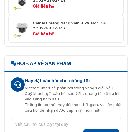
2CD2H23G2-IZS
rộng
Giá liên hệ
(SVC)
Khu vực
Camera mạng dạng vòm Hikvision DS-
quan tâm
1 vùng cố định cho dòng chính và dòng phụ
2CD2783G2-IZS
(ROI)
Giá liên hệ
Loại âm
-U: âm thanh đơn sắc
thanh
-U:
Nén âm
HỎI ĐÁP VỀ SẢN PHẨM
G.711ulaw/G.711alaw/G.722.1/G.726/MP2L2/PC
thanh
LC
Hãy đặt câu hỏi cho chúng tôi
-U: 64 Kbps (G.711ulaw/G.711alaw)/16 Kbps (G.722
Tốc độ bit
VietnamSmart sẽ phản hồi trong vòng 1 giờ. Nếu
Kbps (G.726)/32 đến 192 Kbps (MP2L2)/8 đến 3
âm thanh
Quý khách gửi câu hỏi sau 22h, chúng tôi sẽ trả lời
(MP3)/16 đến 64 Kbps (AAC-LC)
vào sáng hôm sau.
Thông tin có thể thay đổi theo thời gian, vui lòng đặt
Tỷ lệ lấy
câu hỏi để nhận được cập nhật mới nhất!
mẫu âm
-U: 8 kHz/16 kHz/32 kHz/44,1 kHz/48 kHz
thanh
Lọc tiếng