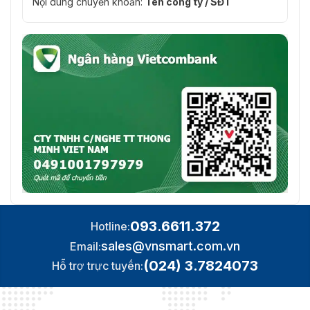
Nội dung chuyển khoản:
Tên công ty / SĐT
tóm tắt cho HTTP/HTTPS, TLS 1.1/1.2, WSSE và x
tóm tắt cho Giao diện video mạng mở
Lưu trữ
NAS (NFS, SMB/CIFS), tự động bổ sung mạng (A
mạng
Cùng với thẻ MicroSD (lên đến 256 GB)
Khả năng
Thẻ MicroSD/SDHC/SDXC (lên đến 256 GB)
lưu trữ
Định dạng
MP4
tệp video
Chuẩn
chống
IP67
nước và
bụi
093.6611.372
Hotline:
Chống va
IK10
sales@vnsmart.com.vn
Email:
đập
(024) 3.7824073
Hỗ trợ trực tuyến:
Điện áp
12 VDC ± 30%
hoạt động