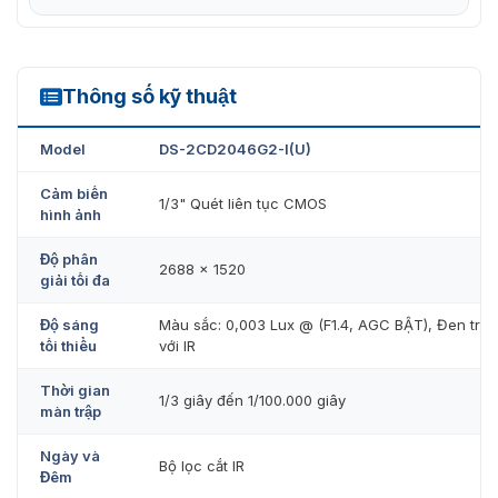
Thông số kỹ thuật
DS-2CD2046G2-I(U)
Model
DS-2CD2046G2-I(U)
Cảm biến
1/3" Quét liên tục CMOS
hình ảnh
Độ phân
2688 × 1520
giải tối đa
Độ sáng
Màu sắc: 0,003 Lux @ (F1.4, AGC BẬT), Đen trắn
tối thiểu
với IR
Thời gian
1/3 giây đến 1/100.000 giây
màn trập
Ngày và
Bộ lọc cắt IR
Đêm