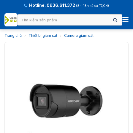
Hotline: 0936.611.372
(8h-18h kể cả T7,CN)
Trang chủ
›
Thiết bị giám sát
›
Camera giám sát