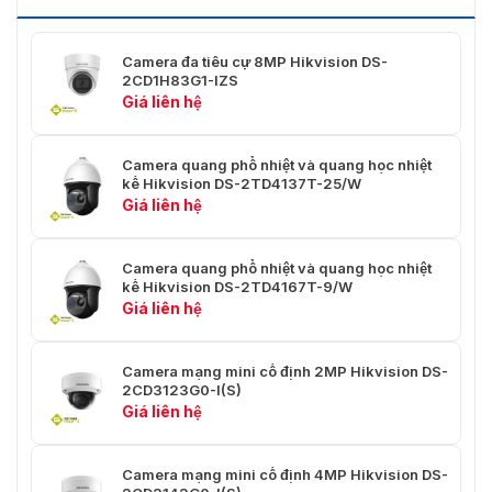
1728, 2944 × 1656), 25 khung hình/giây (2560 ×
1440, 1920 × 1080, 1280 × 720),60Hz: 20 khung
Xu hướng
hình/giây (3072 × 2048, 3072 × 1728, 4 × 1656 )
Camera đa tiêu cự 8MP Hikvision DS-
30 khung hình/giây (2560 × 1440, 1920 × 1080,
2CD1H83G1-IZS
1280 × 720)
Giá liên hệ
50Hz: 25 khung hình/giây (640 × 480, 640 × 360
Luồng phụ
320 × 240),60Hz: 30 khung hình/giây (640 × 480
Camera quang phổ nhiệt và quang học nhiệt
640 × 360, 320 × 240)
kế Hikvision DS-2TD4137T-25/W
Giá liên hệ
50Hz: 25 khung hình/giây (1280 × 720, 640 ×
Luồng thứ
360, 352 × 288),60Hz: 30 khung hình/giây (1280
ba
× 720, 640 × 360, 352 × 240)
Camera quang phổ nhiệt và quang học nhiệt
kế Hikvision DS-2TD4167T-9/W
Giá liên hệ
Luồng chính: H.265/H.264 Luồng phụ/luồng thứ
Nén video
ba: H.265/H.264/MJPEG
Camera mạng mini cố định 2MP Hikvision DS-
Tốc độ bit
256 Kb/giây đến 16 Mb/giây
2CD3123G0-I(S)
video
Giá liên hệ
Loại
Hồ sơ chính/Hồ sơ cao
H.264
Camera mạng mini cố định 4MP Hikvision DS-