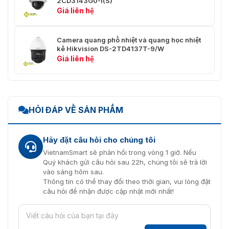
2CD3143G0-I(S)
Loại
Tiểu sử chính
Giá liên hệ
H.265
H.264+
Hỗ trợ luồng chính
Camera quang phổ nhiệt và quang học nhiệt
kế Hikvision DS-2TD4137T-9/W
H.265+
Hỗ trợ luồng chính
Giá liên hệ
Khu vực
quan tâm
5 vùng cố định cho luồng chính và luồng phụ
(ROI)
HỎI ĐÁP VỀ SẢN PHẨM
Âm thanh
Lọc tiếng
Hãy đặt câu hỏi cho chúng tôi
ồn môi
Đúng
VietnamSmart sẽ phản hồi trong vòng 1 giờ. Nếu
trường
Quý khách gửi câu hỏi sau 22h, chúng tôi sẽ trả lời
vào sáng hôm sau.
Tốc độ lấy
Thông tin có thể thay đổi theo thời gian, vui lòng đặt
mẫu âm
8 kHz/16 kHz/32 kHz/44,1 kHz/48 kHz
câu hỏi để nhận được cập nhật mới nhất!
thanh
Nén âm
G722.1/G.711/G726/MP2L2/PCM/MP3
thanh