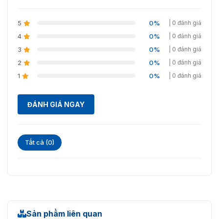
Gắn ống
M12
kính
5
0%
| 0 đánh giá
4
0%
| 0 đánh giá
Iris tự
KHÔNG
3
0%
| 0 đánh giá
động
2
0%
| 0 đánh giá
Đèn chiếu sáng
1
0%
| 0 đánh giá
Phạm vi
hồng
Lên đến 40 m
ĐÁNH GIÁ NGAY
ngoại
Bước
850nm
sóng
Tất cả (0)
Băng hình
Tối đa.
Nghị
3072 × 2048
quyết
Sản phẩm liên quan
50Hz: 20 khung hình/giây (3072 × 2048, 3072 ×