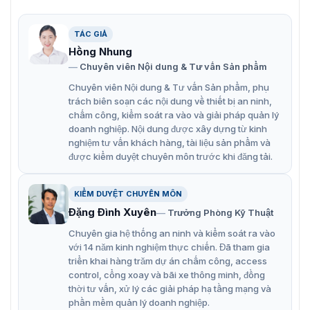
Camera mạng mini cố định 6MP Hikvision DS-2CD3163G0-I(S)
TÁC GIẢ
Hồng Nhung
Đặc điểm hoạt động của Hikvision DS-
Chuyên viên Nội dung & Tư vấn Sản phẩm
2CD3163G0-I(S)
Chuyên viên Nội dung & Tư vấn Sản phẩm, phụ
trách biên soạn các nội dung về thiết bị an ninh,
Chất lượng hình ảnh vượt trội: Với cảm biến tiên tiến,
chấm công, kiểm soát ra vào và giải pháp quản lý
camera đảm bảo hình ảnh có độ phân giải cao và
doanh nghiệp. Nội dung được xây dựng từ kinh
nghiệm tư vấn khách hàng, tài liệu sản phẩm và
màu sắc sống động, ngay cả trong điều kiện ánh
được kiểm duyệt chuyên môn trước khi đăng tải.
sáng yếu.
Tăng cường hiệu quả giám sát và đảm bảo an ninh
KIỂM DUYỆT CHUYÊN MÔN
tối đa cho khu vực được bảo vệ.
Đặng Đình Xuyên
Trưởng Phòng Kỹ Thuật
Công nghệ nén H.265+ tiên tiến giúp giảm thiểu
Chuyên gia hệ thống an ninh và kiểm soát ra vào
băng thông và dung lượng lưu trữ lên đến 70% so với
với 14 năm kinh nghiệm thực chiến. Đã tham gia
công nghệ nén H.264 truyền thống. Điều này giúp
triển khai hàng trăm dự án chấm công, access
control, cổng xoay và bãi xe thông minh, đồng
giảm chi phí vận hành và tăng hiệu quả sử dụng hệ
thời tư vấn, xử lý các giải pháp hạ tầng mạng và
thống giám sát.
phần mềm quản lý doanh nghiệp.