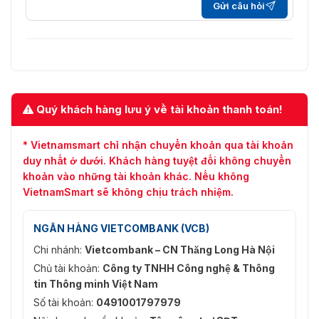
Gửi câu hỏi
Tốc độ âm
64Kbps(G.711)/16Kbps(G.722.1)/16Kbps(G.726)/32
thanh
192Kbps(MP2L2)/8Kbps-320Kbps(MP3)
Mạng
Xem trực
Quý khách hàng lưu ý về tài khoản thanh toán!
tiếp đồng
Lên đến 6 kênh
thời
* Vietnamsmart chỉ nhận chuyển khoản qua tài khoản
ONVIF (HỒ SƠ S, HỒ SƠ G, HỒ SƠ T), ISAPI, SDK,
API
duy nhất ở dưới. Khách hàng tuyệt đối không chuyển
Ehome
khoản vào những tài khoản khác. Nếu không
VietnamSmart sẽ không chịu trách nhiệm.
TCP/IP, UDP, ICMP, HTTP, HTTPS, FTP, DHCP,
DNS, DDNS, RTP, RTSP, RTCP, PPPoE, NTP, UPnP
Giao thức
SMTP, SNMP, IGMP, 802.1X, QoS, IPv6, UDP,
NGÂN HÀNG VIETCOMBANK (VCB)
Bonjour, SSL /TLS
Chi nhánh:
Vietcombank – CN Thăng Long Hà Nội
Người
Chủ tài khoản:
Công ty TNHH Công nghệ & Thông
Tối đa 32 người dùng, 3 cấp độ: Quản trị viên,
dùng/Máy
Người vận hành và Người dùng
tin Thông minh Việt Nam
chủ
Số tài khoản:
0491001797979
Lưu trữ
Hỗ trợ thẻ Micro SD/SDHC/SDXC (128G), bộ nhớ