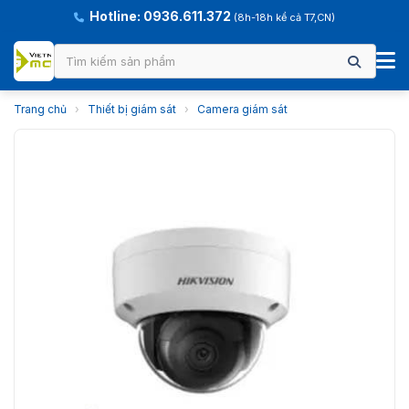
Hotline: 0936.611.372
(8h-18h kể cả T7,CN)
Trang chủ
›
Thiết bị giám sát
›
Camera giám sát