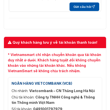
Chế Độ BLC
Hỗ trợ
(Ngược Sáng)
Gửi câu hỏi
Chế Độ HLC
Hỗ trợ
Chế Độ WDR (Dải
WDR thực 120 dB
Động Rộng)
Tự Điều Chỉnh
Quý khách hàng lưu ý về tài khoản thanh toán!
Hỗ trợ
Cảnh
* Vietnamsmart chỉ nhận chuyển khoản qua tài khoản
Tự động, Tùy chỉnh, Khóa, Đèn
Cân Bằng Trắng
sợi đốt, Ánh sáng ấm, Ánh sáng
duy nhất ở dưới. Khách hàng tuyệt đối không chuyển
tự nhiên, Đèn huỳnh quang
khoản vào những tài khoản khác. Nếu không
VietnamSmart sẽ không chịu trách nhiệm.
Điều Khiển Tăng
Thấp, Trung bình thấp, Trung
Cường Ánh Sáng
bình, Trung bình cao, Cao
NGÂN HÀNG VIETCOMBANK (VCB)
Giảm Nhiễu
2D / 3D NR
Chi nhánh:
Vietcombank – CN Thăng Long Hà Nội
Chủ tài khoản:
Công ty TNHH Công nghệ & Thông
Phát Hiện Chuyển
Thông minh / Thông thường (4
tin Thông minh Việt Nam
Động
khu vực)
Số tài khoản:
0491001797979