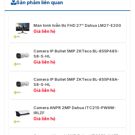
Sản phẩm liên quan
Kiểu lắp: Board-in
Tiêu cự: 3.6 mm
Màn hình hiển thị FHD 27'' Dahua LM27-E200
Khẩu độ tối đa: F1.3
Giá liên hệ
Góc nhìn: FOV: 87°, Ngang: 88°,
Dọc: 45°, Chéo: 105°
Camera IP Bullet 5MP ZKTeco BL-855P48S-
S8-S-HL
Khoảng Cách DORI
Lens: 3.6 mm
Giá liên hệ
Phát hiện: 50.0 m
Camera IP Bullet 5MP ZKTeco BL-855P48A-
Quan sát: 19.2 m
S8-S-HL
Giá liên hệ
Nhận diện: 10.0 m
Xác định: 4.3 m
Camera ANPR 2MP Dahua ITC215-PW6M-
IRLZF
Giá liên hệ
Video
Nén Video: H.265 / H.264
Độ phân giải: 5 MP (2592 × 1944)