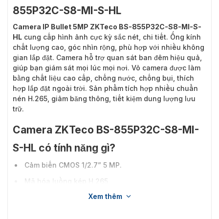
855P32C-S8-MI-S-HL
Camera IP Bullet 5MP ZKTeco BS-855P32C-S8-MI-S-
HL
cung cấp hình ảnh cực kỳ sắc nét, chi tiết. Ống kính
chất lượng cao, góc nhìn rộng, phù hợp với nhiều không
gian lắp đặt. Camera hỗ trợ quan sát ban đêm hiệu quả,
giúp bạn giám sát mọi lúc mọi nơi. Vỏ camera được làm
bằng chất liệu cao cấp, chống nước, chống bụi, thích
hợp lắp đặt ngoài trời. Sản phẩm tích hợp nhiều chuẩn
nén H.265, giảm băng thông, tiết kiệm dung lượng lưu
trữ.
Camera ZKTeco BS-855P32C-S8-MI-
S-HL có tính năng gì?
Cảm biến CMOS 1/2.7” 5 MP.
Mã hóa luồng kép H.265.
Xem thêm
Ống kính quang học chất lượng cao: 3,6 mm.
Phạm vi hiệu quả của ánh sáng trắng 40 m / ánh