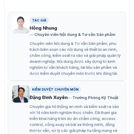
sáng hồng ngoại 30 m.
Đèn lai thông minh (ánh sáng trắng & ánh sáng tích
TÁC GIẢ
hợp IR).
Hồng Nhung
WDR thực 120 dB.
Chuyên viên Nội dung & Tư vấn Sản phẩm
PoE & Micrô tích hợp.
Chuyên viên Nội dung & Tư vấn Sản phẩm, phụ
trách biên soạn các nội dung về thiết bị an ninh,
Thuật toán phân loại thông minh nhúng dựa trên
chấm công, kiểm soát ra vào và giải pháp quản lý
công nghệ thị giác máy tính.
doanh nghiệp. Nội dung được xây dựng từ kinh
nghiệm tư vấn khách hàng, tài liệu sản phẩm và
Hỗ trợ nhiều tính năng phân tích video thông minh.
được kiểm duyệt chuyên môn trước khi đăng tải.
Hỗ trợ nhiều trình duyệt web.
Xem từ xa bằng ứng dụng di động tương thích với
KIỂM DUYỆT CHUYÊN MÔN
ZKBio CVSecurity.
Đặng Đình Xuyên
Trưởng Phòng Kỹ Thuật
Chống sét lên đến 6 kV.
Chuyên gia hệ thống an ninh và kiểm soát ra vào
với 14 năm kinh nghiệm thực chiến. Đã tham gia
Thiết kế vỏ kim loại và đạt tiêu chuẩn bảo vệ IP67
triển khai hàng trăm dự án chấm công, access
chống nước và bụi.
control, cổng xoay và bãi xe thông minh, đồng
thời tư vấn, xử lý các giải pháp hạ tầng mạng và