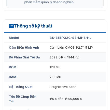
phần mềm quản lý doanh nghiệp.
Thông số kỹ thuật
BS-855P32C-S8-MI-S-HL
Model
BS-855P32C-S8-MI-S-HL
Cảm Biến Hình Ảnh
Cảm biến CMOS 1/2.7” 5 MP
Độ Phân Giải Tối Đa
2592 (H) × 1944 (V)
ROM
128 MB
RAM
256 MB
Hệ Thống Quét
Progressive Scan
Tốc Độ Chụp Điện
1/5 s đến 1/100,000 s
Tử