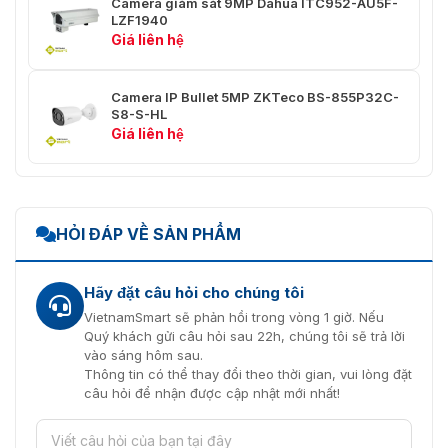
Camera giám sát 9MP Dahua ITC952-AU5F-
/ 4 MP (2560 × 1440) / 2 MP
LZF1940
(1920 × 1080) / 1.3 MP (1280 ×
Giá liên hệ
960) / 720P (1280 × 720)
Tốc độ khung hình video tối đa:
Camera IP Bullet 5MP ZKTeco BS-855P32C-
Main stream: 50 Hz (PAL): 25 fps
S8-S-HL
(2592 × 1944, 2560 × 1440, 1920
Giá liên hệ
× 1080, 1280 × 960, 1280 × 720)
60 Hz (NTSC): 30 fps (2592 ×
1944, 2560 × 1440, 1920 × 1080,
1280 × 960, 1280 × 720)
HỎI ĐÁP VỀ SẢN PHẨM
Sub stream: 50 Hz (PAL): 25 fps
(704 × 576, 640 × 480, 640 ×
Hãy đặt câu hỏi cho chúng tôi
360)
VietnamSmart sẽ phản hồi trong vòng 1 giờ. Nếu
Quý khách gửi câu hỏi sau 22h, chúng tôi sẽ trả lời
60 Hz (NTSC): 30 fps (704 × 576,
vào sáng hôm sau.
640 × 480, 640 × 360)
Thông tin có thể thay đổi theo thời gian, vui lòng đặt
câu hỏi để nhận được cập nhật mới nhất!
Tự động (ICR) / Màu / Đen và
Chế Độ Ngày / Đêm
trắng