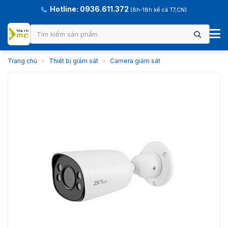
Hotline: 0936.611.372
(8h-18h kể cả T7,CN)
Trang chủ
›
Thiết bị giám sát
›
Camera giám sát