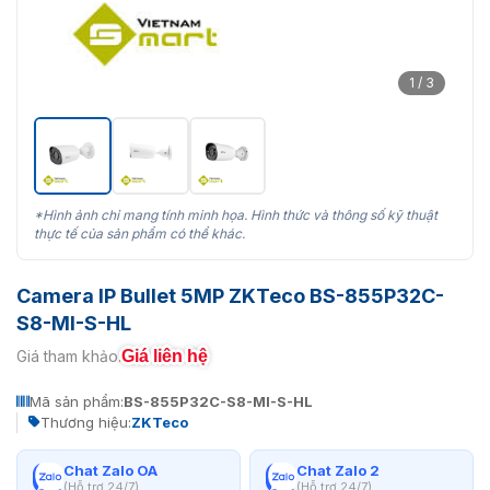
1 / 3
*Hình ảnh chỉ mang tính minh họa. Hình thức và thông số kỹ thuật
thực tế của sản phẩm có thể khác.
Camera IP Bullet 5MP ZKTeco BS-855P32C-
S8-MI-S-HL
Giá liên hệ
Giá tham khảo:
Mã sản phẩm:
BS-855P32C-S8-MI-S-HL
Thương hiệu:
ZKTeco
Chat Zalo OA
Chat Zalo 2
(Hỗ trợ 24/7)
(Hỗ trợ 24/7)