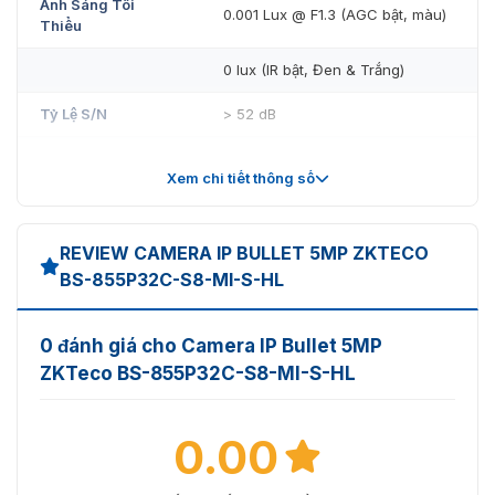
Ánh Sáng Tối
0.001 Lux @ F1.3 (AGC bật, màu)
Thiểu
0 lux (IR bật, Đen & Trắng)
Tỷ Lệ S/N
> 52 dB
Khoảng Cách IR
40 m
Xem chi tiết thông số
Khoảng Cách Ánh
30 m
Sáng Trắng
REVIEW CAMERA IP BULLET 5MP ZKTECO
Điều Khiển Bật/Tắt
BS-855P32C-S8-MI-S-HL
Tự động / Thủ công
Đèn Chiếu
Số Lượng Đèn
4 × IR / Ánh sáng trắng LED tích
0 đánh giá cho Camera IP Bullet 5MP
Chiếu
hợp
ZKTeco BS-855P32C-S8-MI-S-HL
IR Thông Minh
Hỗ trợ
0.00
Điều Chỉnh Góc Lắp
Pan: 0° đến 360°
Đặt