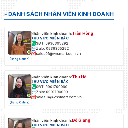
Nén Âm Thanh
G.711 ulaw
- DANH SÁCH NHÂN VIÊN KINH DOANH
Lọc Tiếng Ồn Môi
Hỗ trợ
Trường
Trần Hồng
Nhân viên kinh doanh:
Tần Số Lấy Mẫu Âm
8 kHz / 16 kHz / 32 kHz / 44.1 kHz
KHU VỰC MIỀN BẮC
Thanh
/ 48 kHz
SĐT: 0936365292
Zalo: 0936365292
Tốc Độ Bit Âm
sales01@vnsmart.com.vn
64 Kbps (G.711 ulaw)
Thanh
(Đang Online)
IVA (Bảo vệ Biên giới): Chuyển
qua đường, Phát hiện khu vực,
Phân Tích Video
Thu Hà
Nhân viên kinh doanh:
Phát hiện chuyển động thông
Thông Minh
KHU VỰC MIỀN BẮC
minh (phân loại đối tượng người
SĐT: 0901790099
và phương tiện)
Zalo: 0901790099
sales04@vnsmart.com.vn
Tìm kiếm thông minh: Hỗ trợ tìm
(Đang Online)
kiếm nhanh đối tượng người và
phương tiện
Đỗ Giang
Nhân viên kinh doanh:
Phát Hiện Khuôn
KHU VỰC MIỀN BẮC
Mẫu khuôn mặt: Không hỗ trợ