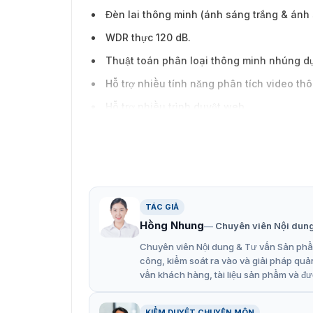
Đèn lai thông minh (ánh sáng trắng & ánh 
WDR thực 120 dB.
Thuật toán phân loại thông minh nhúng dự
Hỗ trợ nhiều tính năng phân tích video th
Hỗ trợ nhiều trình duyệt web.
Xem từ xa bằng ứng dụng di động tương thí
Chống sét lên đến 6 kV.
Thiết kế vỏ kim loại và đạt tiêu chuẩn bảo
TÁC GIẢ
Hồng Nhung
Chuyên viên Nội dun
Chuyên viên Nội dung & Tư vấn Sản phẩm
công, kiểm soát ra vào và giải pháp quả
vấn khách hàng, tài liệu sản phẩm và đư
KIỂM DUYỆT CHUYÊN MÔN