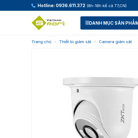
Hotline: 0936.611.372
(8h-18h kể cả T7,CN)
DANH MỤC SẢN PHẨ
Trang chủ
›
Thiết bị giám sát
›
Camera giám sát