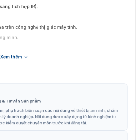
sáng tích hợp IR).
a trên công nghệ thị giác máy tính.
ông minh.
Xem thêm
ch với ZKBio CVSecurity.
 vệ IP67 chống nước và bụi.
g & Tư vấn Sản phẩm
, phụ trách biên soạn các nội dung về thiết bị an ninh, chấm
n lý doanh nghiệp. Nội dung được xây dựng từ kinh nghiệm tư
ợc kiểm duyệt chuyên môn trước khi đăng tải.