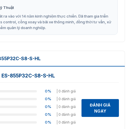
ỹ Thuật
t ra vào với 14 năm kinh nghiệm thực chiến. Đã tham gia triển
control, cổng xoay và bãi xe thông minh, đồng thời tư vấn, xử
mềm quản lý doanh nghiệp.
855P32C-S8-S-HL
o ES-855P32C-S8-S-HL
0%
| 0 đánh giá
0%
| 0 đánh giá
ĐÁNH GIÁ
0%
| 0 đánh giá
NGAY
0%
| 0 đánh giá
0%
| 0 đánh giá