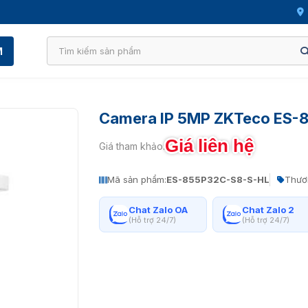
M
Camera IP 5MP ZKTeco ES-
Giá liên hệ
Giá tham khảo:
Mã sản phẩm:
ES-855P32C-S8-S-HL
Thươ
Chat Zalo OA
Chat Zalo 2
(Hỗ trợ 24/7)
(Hỗ trợ 24/7)