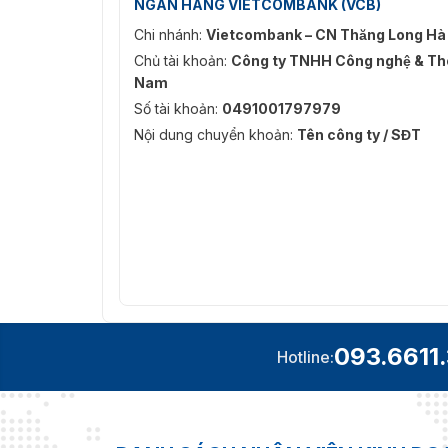
NGÂN HÀNG VIETCOMBANK (VCB)
Chi nhánh:
Vietcombank – CN Thăng Long Hà
Chủ tài khoản:
Công ty TNHH Công nghệ & Thô
Nam
Số tài khoản:
0491001797979
Nội dung chuyển khoản:
Tên công ty / SĐT
093.6611
Hotline: