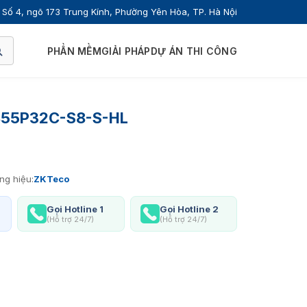
Số 4, ngõ 173 Trung Kính, Phường Yên Hòa, TP. Hà Nội
PHẦN MỀM
GIẢI PHÁP
DỰ ÁN THI CÔNG
855P32C-S8-S-HL
ng hiệu:
ZKTeco
Gọi Hotline 1
Gọi Hotline 2
(Hỗ trợ 24/7)
(Hỗ trợ 24/7)