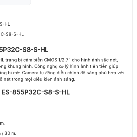
-S-HL
2C-S8-S-HL
855P32C-S8-S-HL
HL
trang bị cảm biến CMOS 1/2.7” cho hình ảnh sắc nét,
rong khung hình. Công nghệ xử lý hình ảnh tiên tiến giúp
ông bị mờ. Camera tự động điều chỉnh độ sáng phù hợp với
õ nét trong mọi điều kiện ánh sáng.
o ES-855P32C-S8-S-HL
mm.
 / 30 m.