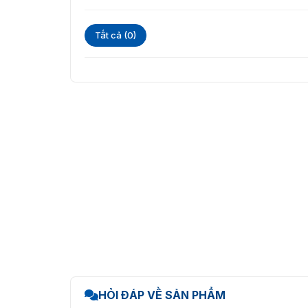
Tất cả (0)
HỎI ĐÁP VỀ SẢN PHẨM