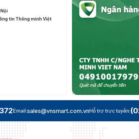
 Nội
ng tin Thông minh Việt
.372
(0
sales@vnsmart.com.vn
Email:
Hỗ trợ trực tuyến: