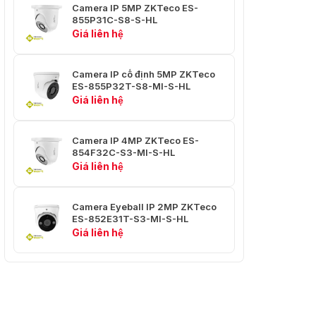
Camera IP 5MP ZKTeco ES-
Loại lắp ống kính: M12
855P31C-S8-S-HL
Giá liên hệ
Kiểu lắp: Board-in
Tiêu cự: 3.6 mm
Camera IP cố định 5MP ZKTeco
ES-855P32T-S8-MI-S-HL
Khẩu độ tối đa: F1.3
Giá liên hệ
Góc nhìn: 90° (FOV), 88°
(ngang), 45° (dọc), 105°
Camera IP 4MP ZKTeco ES-
(chéo)
854F32C-S3-MI-S-HL
Giá liên hệ
Khoảng Cách
Lens: 3.6 mm
DORI
Camera Eyeball IP 2MP ZKTeco
Phát hiện: 50.0 m
ES-852E31T-S3-MI-S-HL
Giá liên hệ
Quan sát: 19.2 m
Nhận diện: 10.0 m
Xác định: 4.3 m