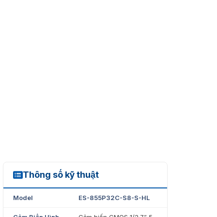
Thông số kỹ thuật
ES-855P32C-S8-S-HL
Model
ES-855P32C-S8-S-HL