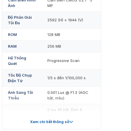
Cảm Biến Hình
Cảm biến CMOS 1/2.7” 5
Ảnh
MP
Độ Phân Giải
2592 (H) × 1944 (V)
Tối Đa
ROM
128 MB
RAM
256 MB
Hệ Thống
Progressive Scan
Quét
Tốc Độ Chụp
1/5 s đến 1/100,000 s
Điện Tử
Ánh Sáng Tối
0.001 Lux @ F1.3 (AGC
Thiểu
bật, màu)
0 lux (IR bật, Đen &
Trắng)
Xem chi tiết thông số
Tỷ Lệ S/N
> 52 dB