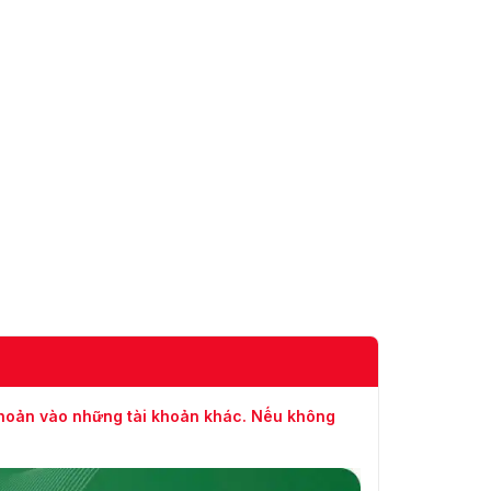
Video
Nén Video: H.265 / H.264
Độ phân giải: 5 MP (2592
× 1944) / 4 MP (2560 ×
1440) / 2 MP (1920 ×
1080) / 1.3 MP (1280 ×
960) / 720P (1280 × 720)
Tốc độ khung hình video
tối đa: Main stream: 50 Hz
(PAL): 25 fps (2592 ×
1944, 2560 × 1440, 1920
× 1080, 1280 × 960, 1280
× 720)
60 Hz (NTSC): 30 fps
(2592 × 1944, 2560 ×
1440, 1920 × 1080, 1280 ×
960, 1280 × 720)
khoản vào những tài khoản khác. Nếu không
Sub stream: 50 Hz (PAL):
25 fps (704 × 576, 640 ×
480, 640 × 360)