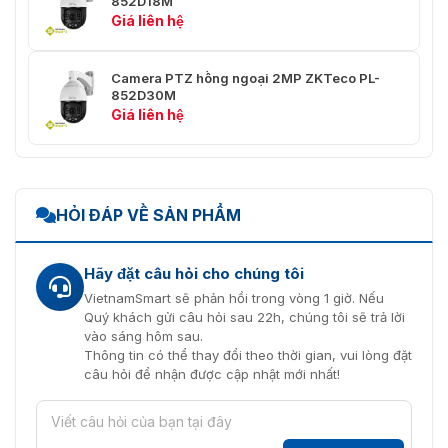
852D18M
trước
Giá liên hệ
Nhóm mẫu
4
Camera PTZ hồng ngoại 2MP ZKTeco PL-
Hỗ trợ chuyển động nhàn rỗi, Tự
852D30M
thời trang xe
động phát hiện khi bật nguồn, Tốc
Giá liên hệ
hơi
độ quay thay đổi theo tỷ lệ thu
phóng quang học
Tổng quan
HỎI ĐÁP VỀ SẢN PHẨM
Giao thức
Pelco-D, Pelco-P
Bảo vệ chống
Hãy đặt câu hỏi cho chúng tôi
IP66
xâm nhập
VietnamSmart sẽ phản hồi trong vòng 1 giờ. Nếu
Quý khách gửi câu hỏi sau 22h, chúng tôi sẽ trả lời
Môi trường làm
-20°C ~ 60°C, RH<90%
vào sáng hôm sau.
việc
Thông tin có thể thay đổi theo thời gian, vui lòng đặt
câu hỏi để nhận được cập nhật mới nhất!
Nguồn điện
PoE/DC 12V4A
Chống sét
EDS 4000V