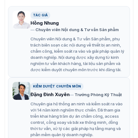
TÁC GIẢ
Hồng Nhung
Chuyên viên Nội dung & Tư vấn Sản phẩm
Chuyên viên Nội dung & Tư vấn Sản phẩm, phụ
trách biên soạn các nội dung về thiết bị an ninh,
chấm công, kiểm soát ra vào và giải pháp quản lý
doanh nghiệp. Nội dung được xây dựng từ kinh
nghiệm tư vấn khách hàng, tài liệu sản phẩm và
được kiểm duyệt chuyên môn trước khi đăng tải.
Camera IP Speed Dome hồng ngoại 2MP ZKTeco PS-852D30L
KIỂM DUYỆT CHUYÊN MÔN
Camera hồng ngoại 2MP PS-852D30L
Đặng Đình Xuyên
Trưởng Phòng Kỹ Thuật
có tính năng gì?
Chuyên gia hệ thống an ninh và kiểm soát ra vào
với 14 năm kinh nghiệm thực chiến. Đã tham gia
Chất lượng hình ảnh 2MP
triển khai hàng trăm dự án chấm công, access
control, cổng xoay và bãi xe thông minh, đồng
Với độ phân giải 2MP, camera mang đến hình ảnh sắc
thời tư vấn, xử lý các giải pháp hạ tầng mạng và
nét, chi tiết, đáp ứng tốt nhu cầu giám sát ở những khu
phần mềm quản lý doanh nghiệp.