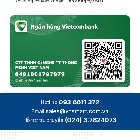
Nội dung chuyển khoản:
Tên công ty / SĐT
093.6611.372
Hotline:
sales@vnsmart.com.vn
Email:
(024) 3.7824073
Hỗ trợ trực tuyến: