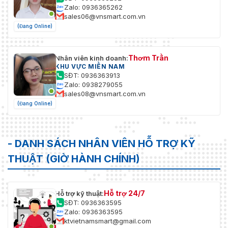
Zalo: 0936365262
sales06@vnsmart.com.vn
(Đang Online)
Thơm Trần
Nhân viên kinh doanh:
KHU VỰC MIỀN NAM
SĐT: 0936363913
Zalo: 0938279055
sales08@vnsmart.com.vn
(Đang Online)
- DANH SÁCH NHÂN VIÊN HỖ TRỢ KỸ
THUẬT (GIỜ HÀNH CHÍNH)
Hỗ trợ 24/7
Hỗ trợ kỹ thuật:
SĐT: 0936363595
Zalo: 0936363595
ktvietnamsmart@gmail.com