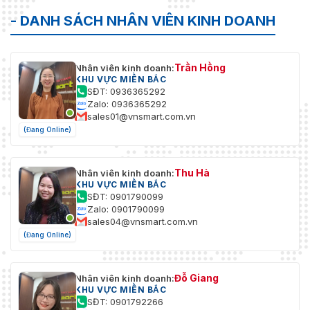
- DANH SÁCH NHÂN VIÊN KINH DOANH
Trần Hồng
Nhân viên kinh doanh:
KHU VỰC MIỀN BẮC
SĐT: 0936365292
Zalo: 0936365292
sales01@vnsmart.com.vn
(Đang Online)
Thu Hà
Nhân viên kinh doanh:
KHU VỰC MIỀN BẮC
SĐT: 0901790099
Zalo: 0901790099
sales04@vnsmart.com.vn
(Đang Online)
Đỗ Giang
Nhân viên kinh doanh:
KHU VỰC MIỀN BẮC
SĐT: 0901792266