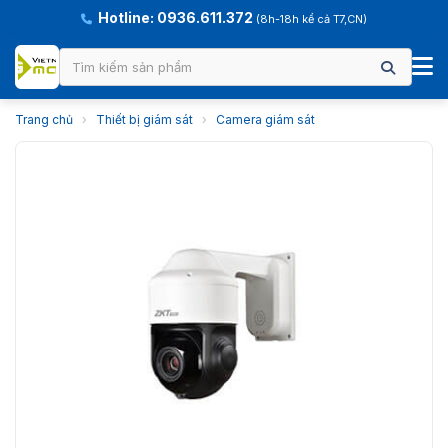
Hotline: 0936.611.372
(8h-18h kể cả T7,CN)
Trang chủ
›
Thiết bị giám sát
›
Camera giám sát