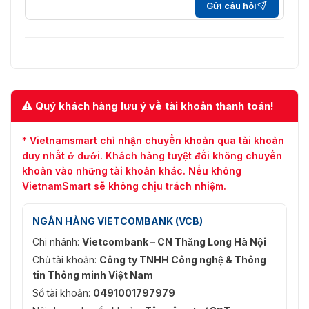
Gửi câu hỏi
Nhóm du lịch
8
Nhóm quét AB
8
Kích thước
Φ144 * 242 (mm)
Cân nặng
3,5kg
Quý khách hàng lưu ý về tài khoản thanh toán!
* Vietnamsmart chỉ nhận chuyển khoản qua tài khoản
duy nhất ở dưới. Khách hàng tuyệt đối không chuyển
khoản vào những tài khoản khác. Nếu không
VietnamSmart sẽ không chịu trách nhiệm.
NGÂN HÀNG VIETCOMBANK (VCB)
Chi nhánh:
Vietcombank – CN Thăng Long Hà Nội
Chủ tài khoản:
Công ty TNHH Công nghệ & Thông
tin Thông minh Việt Nam
Số tài khoản:
0491001797979