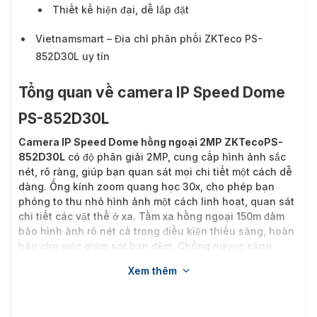
Thiết kế hiện đại, dễ lắp đặt
Vietnamsmart – Địa chỉ phân phối ZKTeco PS-
852D30L uy tín
Tổng quan về camera IP Speed Dome
PS-852D30L
Camera IP Speed Dome hồng ngoại 2MP ZKTecoPS-
852D30L
có độ phân giải 2MP, cung cấp hình ảnh sắc
nét, rõ ràng, giúp bạn quan sát mọi chi tiết một cách dễ
dàng. Ống kính zoom quang học 30x, cho phép bạn
phóng to thu nhỏ hình ảnh một cách linh hoạt, quan sát
chi tiết các vật thể ở xa. Tầm xa hồng ngoại 150m đảm
bảo hình ảnh rõ nét cả trong điều kiện thiếu sáng, hoàn
hảo cho việc giám sát ban đêm. Chống ngược sáng
DWDR cân bằng ánh sáng giữa các vùng sáng tối, mang
Xem thêm
đến hình ảnh chân thực.