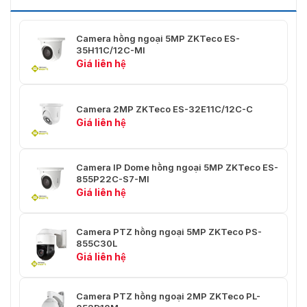
Onvif
Hồ sơ Onvif S
Camera hồng ngoại 5MP ZKTeco ES-
35H11C/12C-MI
Người dùng
Giá liên hệ
trực tuyến tối
3
đa
Trình duyệt
Camera 2MP ZKTeco ES-32E11C/12C-C
Trình duyệt IE, Chrome, Firefox
web
Giá liên hệ
P/T
Camera IP Dome hồng ngoại 5MP ZKTeco ES-
Phạm vi
855P22C-S7-MI
Pan: 0°~360°, Tilt: -5°~90°
Pan/Tilt
Giá liên hệ
Tốc độ Pan
0~180°/giây
Camera PTZ hồng ngoại 5MP ZKTeco PS-
Tốc độ nghiêng
0~100°/giây
855C30L
Giá liên hệ
Cài đặt trước
255
Camera PTZ hồng ngoại 2MP ZKTeco PL-
Tốc độ cài đặt
Lựa chọn 7 cấp độ