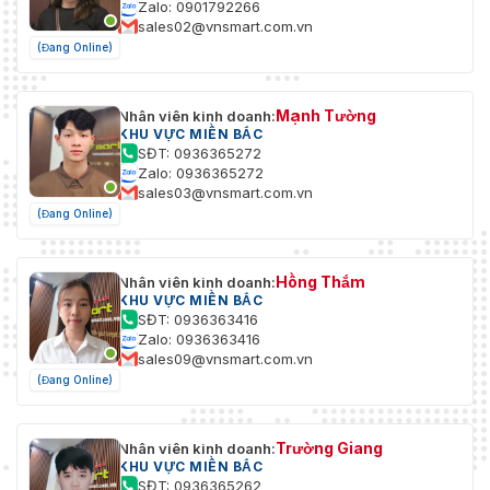
Zalo: 0901792266
sales02@vnsmart.com.vn
(Đang Online)
Mạnh Tường
Nhân viên kinh doanh:
KHU VỰC MIỀN BẮC
SĐT: 0936365272
Zalo: 0936365272
sales03@vnsmart.com.vn
(Đang Online)
Hồng Thắm
Nhân viên kinh doanh:
KHU VỰC MIỀN BẮC
SĐT: 0936363416
Zalo: 0936363416
sales09@vnsmart.com.vn
(Đang Online)
Trường Giang
Nhân viên kinh doanh:
KHU VỰC MIỀN BẮC
SĐT: 0936365262