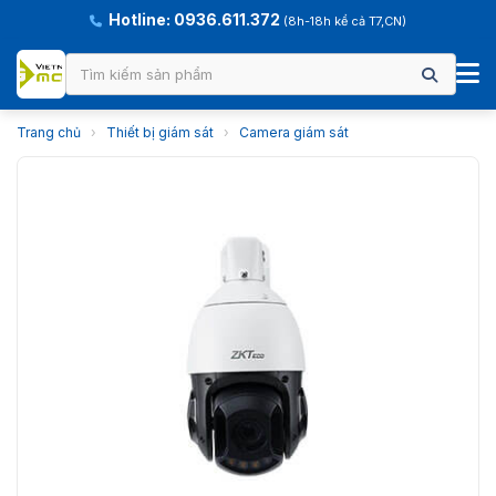
Hotline: 0936.611.372
(8h-18h kể cả T7,CN)
Trang chủ
›
Thiết bị giám sát
›
Camera giám sát