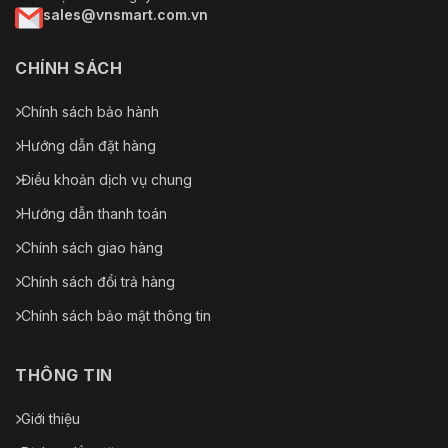
sales@vnsmart.com.vn
Hệ thống hoạt động
Windows, MacOS
CHÍNH SÁCH
Dịch vụ đám mây
Hỗ trợ
P2P
Chính sách bảo hành
Giao diện
Hướng dẫn đặt hàng
Nút Đặt lại
Hỗ trợ
Điều khoản dịch vụ chung
Hướng dẫn thanh toán
ANR
Hỗ trợ
Chính sách giao hàng
Nguồn điện
Chính sách đổi trả hàng
PoE (IEEE802.3at, 30 W), DC 12 V
Chính sách bảo mật thông tin
Nguồn điện
± 10% 3 A bảo vệ phân cực
ngược
THÔNG TIN
Cơ bản 22 W (12 VDC); 30 W
Tiêu thụ điện năng
(PoE)
Giới thiệu
Giắc cắm nguồn đồng trục Ø 5,5
Giao diện nguồn