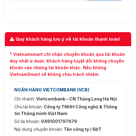
5 MP (2592 × 1944) / 4 MP (2560
× 1440) / 2 MP (1920 × 1080) / 1,3
Độ phân giải
MP (1280 × 960) / 720 P (1280 ×
720)
Luồng chính: 50 Hz (PAL): 25
khung hình/giây (2592 × 1944,
Quý khách hàng lưu ý về tài khoản thanh toán!
2560 × 1440, 1920 × 1080, 1280
× 960, 1280 × 720); 60 Hz
(NTSC): 30 khung hình/giây
* Vietnamsmart chỉ nhận chuyển khoản qua tài khoản
Tốc độ khung hình
(2592 × 1944, 2560 × 1440, 1920
duy nhất ở dưới. Khách hàng tuyệt đối không chuyển
video tối đa
× 1080, 1280 × 960, 1280 × 720)
khoản vào những tài khoản khác. Nếu không
Luồng phụ: 50 Hz (PAL): 25
VietnamSmart sẽ không chịu trách nhiệm.
khung hình/giây (704 × 576, 640
× 480, 640 × 360); 60 Hz (NTSC):
30 fps (704 × 576, 640 × 480,
NGÂN HÀNG VIETCOMBANK (VCB)
640 × 360)
Chi nhánh:
Vietcombank – CN Thăng Long Hà Nội
Khả năng phát
Chủ tài khoản:
Công ty TNHH Công nghệ & Thông
Luồng kép
video
tin Thông minh Việt Nam
Số tài khoản:
0491001797979
Kiểm soát tốc độ bit
CBR / VBR
Nội dung chuyển khoản:
Tên công ty / SĐT
H.264: 896 Kbps đến 6 Mbps