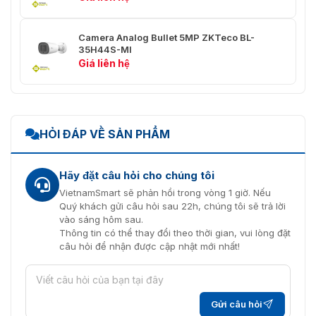
Tốc độ Pan
0,1° đến 200°/giây
Tốc độ nghiêng
0,1° đến 180°/giây
Camera Analog Bullet 5MP ZKTeco BL-
35H44S-MI
Giá liên hệ
Cài đặt trước
225
Tốc độ cài đặt
Lựa chọn 10 cấp độ
trước
HỎI ĐÁP VỀ SẢN PHẨM
Nhóm mẫu
4
Hỗ trợ chuyển động nhàn rỗi, Tự
Hãy đặt câu hỏi cho chúng tôi
động phát hiện khi bật nguồn,
Chế độ tự động
Tốc độ quay thay đổi theo tỷ lệ
VietnamSmart sẽ phản hồi trong vòng 1 giờ. Nếu
thu phóng quang học
Quý khách gửi câu hỏi sau 22h, chúng tôi sẽ trả lời
vào sáng hôm sau.
Giao thức
Pelco-D
Thông tin có thể thay đổi theo thời gian, vui lòng đặt
câu hỏi để nhận được cập nhật mới nhất!
Băng hình
Nén Video
H.265 / H.264
Gửi câu hỏi