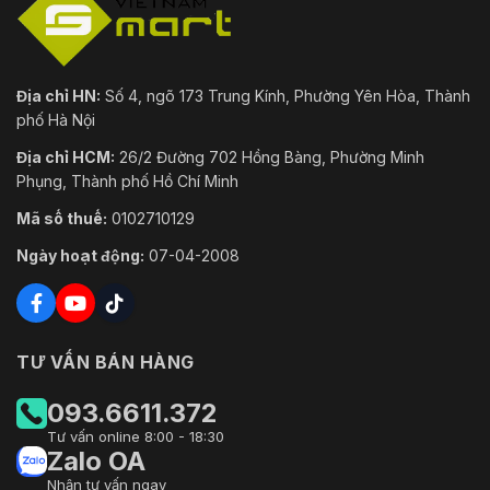
Giao thức
UPnP, SMTP, IPv4, UDP, SSL/TLS,
PPPoE, SNMP, WebSocket
Khả năng tương tác
Hồ sơ ONVIF S / T / G
Địa chỉ HN:
Số 4, ngõ 173 Trung Kính, Phường Yên Hòa, Thành
phố Hà Nội
Có thể thêm tối đa 256 người
Người dùng / Máy
dùng. 3 cấp độ người dùng: quản
chủ
Địa chỉ HCM:
26/2 Đường 702 Hồng Bàng, Phường Minh
trị viên, điều hành viên và khách
Phụng, Thành phố Hồ Chí Minh
FTP, thẻ Micro-SD, tự động bổ
Mã số thuế:
0102710129
Lưu trữ mạng
sung mạng (ANR)
Ngày hoạt động:
07-04-2008
IE / Edge / Firefox / Chrome /
Trình duyệt web
Safari
AntarVis 2.0 / ZKBioSecurity IVS /
Phần mềm quản lý
ZKBioAccess IVS / ZKBio
TƯ VẤN BÁN HÀNG
CVSecurity / ZKBio CVAccess
093.6611.372
Ứng dụng di động
AntarView Pro+ (iOS và Android)
Tư vấn online 8:00 - 18:30
Zalo OA
Khe cắm thẻ Micro-SD (hỗ trợ tối
Lưu trữ
Nhận tư vấn ngay
đa 256 GB)