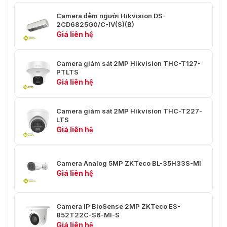
Độ dài tiêu cự
4,7 đến 94 mm
Camera đếm người Hikvision DS-
Khẩu độ tối đa
F1.7 đến F3.3
2CD6825G0/C-IV(S)(B)
Giá liên hệ
Thu phóng quang
20X
học
Camera giám sát 2MP Hikvision THC-T127-
PTLTS
Trường nhìn
64° (Tây) đến 3,2° (Tây)
Giá liên hệ
Khoảng cách lấy
2m
nét gần
Camera giám sát 2MP Hikvision THC-T227-
LTS
Ống kính: Rộng / Tele
Giá liên hệ
Phát hiện: 482 m / 1060,0 m
Khoảng cách DORI
Quan sát: 228 m / 420,4 m
Nhận dạng: 111 m / 210,0 m
Camera Analog 5MP ZKTeco BL-35H33S-MI
Nhận dạng: 61 m / 105,8 m
Giá liên hệ
P/T
Pan: 0° đến 360°, Tilt: -10° đến
Camera IP BioSense 2MP ZKTeco ES-
Phạm vi Pan / Tilt
90°
852T22C-S6-MI-S
Giá liên hệ