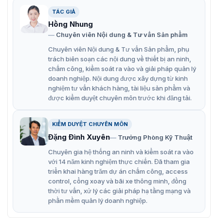
TÁC GIẢ
Camera IP 5MP ZKTeco PS-855PC20C-AD
Hồng Nhung
Chuyên viên Nội dung & Tư vấn Sản phẩm
Camera ZKTeco PS-855PC20C-AD có
Chuyên viên Nội dung & Tư vấn Sản phẩm, phụ
trách biên soạn các nội dung về thiết bị an ninh,
tính năng gì?
chấm công, kiểm soát ra vào và giải pháp quản lý
ZKTeco PS-855PC20C-AD thường được sử dụng để lắp
doanh nghiệp. Nội dung được xây dựng từ kinh
đặt trong nhà và ngoài trời, phục vụ cho mục đích giám
nghiệm tư vấn khách hàng, tài liệu sản phẩm và
được kiểm duyệt chuyên môn trước khi đăng tải.
sát an ninh, quan sát hoạt động. Camera có độ bền cao,
thiết kế hiện đại và trang bị nhiều tính năng vượt trội:
Độ phân giải cao 5MP: Mang đến hình ảnh sắc nét,
KIỂM DUYỆT CHUYÊN MÔN
Đặng Đình Xuyên
chi tiết, giúp bạn quan sát rõ ràng mọi vật thể trong
Trưởng Phòng Kỹ Thuật
khung hình, kể cả những chi tiết nhỏ nhất.
Chuyên gia hệ thống an ninh và kiểm soát ra vào
với 14 năm kinh nghiệm thực chiến. Đã tham gia
Tính năng thông minh: Nhiều model hỗ trợ các tính
triển khai hàng trăm dự án chấm công, access
năng như nhận diện khuôn mặt, phát hiện chuyển
control, cổng xoay và bãi xe thông minh, đồng
động, theo dõi đối tượng giúp tăng cường khả năng
thời tư vấn, xử lý các giải pháp hạ tầng mạng và
phần mềm quản lý doanh nghiệp.
bảo mật và giám sát.
Kết nối mạng ổn định: Hỗ trợ các chuẩn kết nối mạng