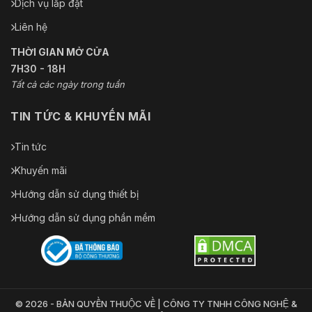
Dịch vụ lắp đặt
mm
Liên hệ
Kết cấu
THỜI GIAN MỞ CỬA
Vật liệu vỏ
Hợp kim nhôm + Nhựa
7H30 - 18H
Tất cả các ngày trong tuần
Kích thước
280,6 × 128,1 × 207,4 (mm)
TIN TỨC & KHUYẾN MÃI
Trọng lượng tịnh
2,1kg
Tổng trọng lượng
2,62kg
Tin tức
Khuyến mãi
Môi trường
Hướng dẫn sử dụng thiết bị
–30 °C đến +60 °C (–22 °F đến
Điều kiện hoạt động
+140 °F) / Độ ẩm 95% trở xuống
Hướng dẫn sử dụng phần mềm
(không ngưng tụ)
–30 °C đến +60 °C (–22 °F đến
Điều kiện lưu trữ
+140 °F) / Độ ẩm 95% trở xuống
(không ngưng tụ)
© 2026 - BẢN QUYỀN THUỘC VỀ | CÔNG TY TNHH CÔNG NGHỆ &
Xếp hạng bảo vệ
IP66