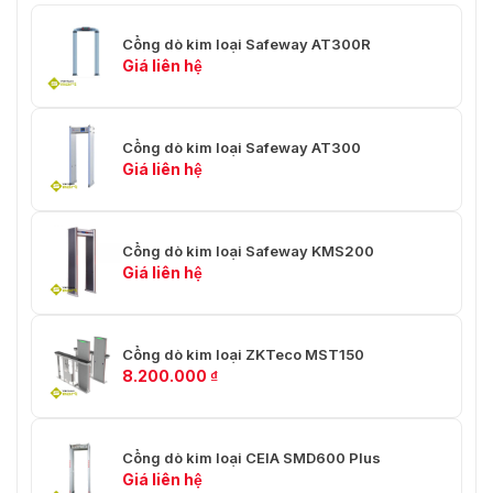
100 tùy chọn tần số / kênh
Cổng dò kim loại Safeway AT300R
làm việc
Giá liên hệ
Tần số tín hiệu có thể điều
Loại bỏ các hiệu ứng tiềm
chỉnh
ẩn từ các đơn vị tia X,
radio và các nguồn gây
Cổng dò kim loại Safeway AT300
nhiễu điện khác.
Giá liên hệ
Khoảng cách tối thiểu
0,5m ở độ nhạy cao
giữa hai WTMD
Cổng dò kim loại Safeway KMS200
Giá liên hệ
Chương trình hoạt động
Làm giả bằng chứng
được bảo vệ bằng mật
khẩu
Cổng dò kim loại ZKTeco MST150
hống cháy, chống ăn mòn,
8.200.000
₫
Vật liệu cổngC
chống ẩm, chống co ngót
và không biến dạng.
Hành khách và hồ sơ báo
100.000 bản ghi cho hành
Cổng dò kim loại CEIA SMD600 Plus
động
khách ra vào và báo động
Giá liên hệ