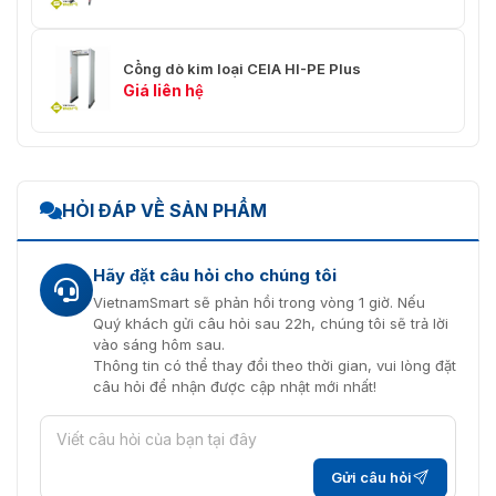
Ắc quy hoặc UPS, Tích
hợp với camera, cửa quay,
Tùy chọn
mạng với PC bằng USB
Cổng dò kim loại CEIA HI-PE Plus
hoặc WIFI, v.v.
Giá liên hệ
Nguồn điện
AC100V~240V 50/60Hz
Đầu ra: 15Vdc, 5A
HỎI ĐÁP VỀ SẢN PHẨM
Kích thước (L x W x H):
115x50x30 mm
Bộ chuyển đổi điện
Hãy đặt câu hỏi cho chúng tôi
Chiều dài cáp: 2,5m
VietnamSmart sẽ phản hồi trong vòng 1 giờ. Nếu
Quý khách gửi câu hỏi sau 22h, chúng tôi sẽ trả lời
Trọng lượng: 0,3KG
vào sáng hôm sau.
Thông tin có thể thay đổi theo thời gian, vui lòng đặt
Tiêu thụ điện năng tối đa
15W
câu hỏi để nhận được cập nhật mới nhất!
Nhiệt độ hoạt động / Độ
-20'C ～ 60'C / 0% ～
ẩm
95% (không ngưng tụ)
-20'C ～ 60'C / 20% ～
Gửi câu hỏi
Nhiệt độ lưu trữ / Độ ẩm