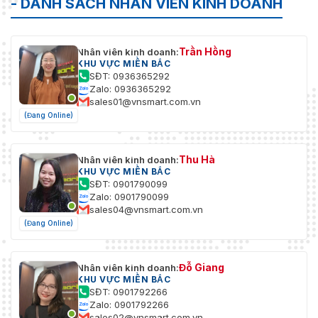
- DANH SÁCH NHÂN VIÊN KINH DOANH
Trần Hồng
Nhân viên kinh doanh:
KHU VỰC MIỀN BẮC
SĐT: 0936365292
Zalo: 0936365292
sales01@vnsmart.com.vn
(Đang Online)
Thu Hà
Nhân viên kinh doanh:
KHU VỰC MIỀN BẮC
SĐT: 0901790099
Zalo: 0901790099
sales04@vnsmart.com.vn
(Đang Online)
Đỗ Giang
Nhân viên kinh doanh:
KHU VỰC MIỀN BẮC
SĐT: 0901792266
Zalo: 0901792266
sales02@vnsmart.com.vn