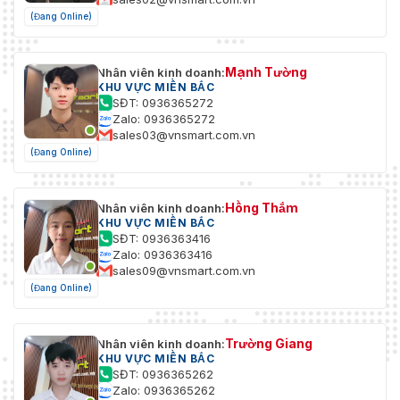
(Đang Online)
Mạnh Tường
Nhân viên kinh doanh:
KHU VỰC MIỀN BẮC
SĐT: 0936365272
Zalo: 0936365272
sales03@vnsmart.com.vn
(Đang Online)
Hồng Thắm
Nhân viên kinh doanh:
KHU VỰC MIỀN BẮC
SĐT: 0936363416
Zalo: 0936363416
sales09@vnsmart.com.vn
(Đang Online)
Trường Giang
Nhân viên kinh doanh:
KHU VỰC MIỀN BẮC
SĐT: 0936365262
Zalo: 0936365262