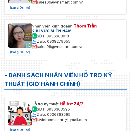
sales06@vnsmart.com.vn
(Đang Online)
Thơm Trần
Nhân viên kinh doanh:
KHU VỰC MIỀN NAM
SĐT: 0936363913
Zalo: 0938279055
sales08@vnsmart.com.vn
(Đang Online)
- DANH SÁCH NHÂN VIÊN HỖ TRỢ KỸ
THUẬT (GIỜ HÀNH CHÍNH)
Hỗ trợ 24/7
Hỗ trợ kỹ thuật:
SĐT: 0936363595
Zalo: 0936363595
ktvietnamsmart@gmail.com
(Đang Online)