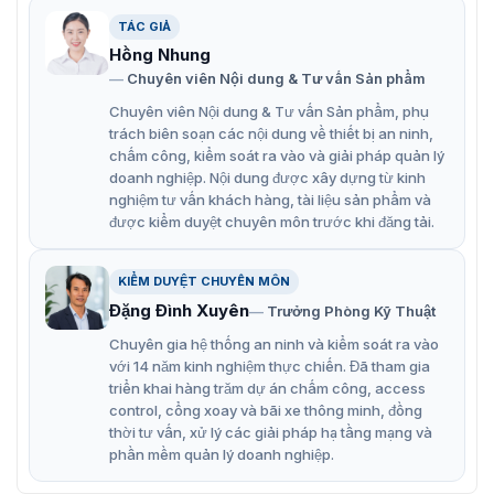
Cổng dò kim loại Safeway AT300C hiện đại được nhập nguyên
chiếc bởi VietnamSmart
TÁC GIẢ
Hồng Nhung
AT300C năm trong TOP
cửa dò kim loại
an toàn được
Chuyên viên Nội dung & Tư vấn Sản phẩm
kiểm chứng bởi Châu Âu hoàn toàn vô hại với con người,
Chuyên viên Nội dung & Tư vấn Sản phẩm, phụ
phụ nữ mang thai, người mang máy trợ tim, trợ thính…
trách biên soạn các nội dung về thiết bị an ninh,
chấm công, kiểm soát ra vào và giải pháp quản lý
Đặc điểm nổi bật của cổng dò an ninh
doanh nghiệp. Nội dung được xây dựng từ kinh
AT300C
nghiệm tư vấn khách hàng, tài liệu sản phẩm và
được kiểm duyệt chuyên môn trước khi đăng tải.
Cổng dò an ninh AT300C có thiết kế linh hoạt và dễ
dàng di chuyển giống với mẫu cổng dò
AT-300B
tiền
KIỂM DUYỆT CHUYÊN MÔN
nhiệm trước đó. Điều này cho phép việc lắp đặt và thay
Đặng Đình Xuyên
đổi vị trí cổng dò dễ dàng để phù hợp với nhu cầu và
Trưởng Phòng Kỹ Thuật
môi trường cụ thể.
Chuyên gia hệ thống an ninh và kiểm soát ra vào
với 14 năm kinh nghiệm thực chiến. Đã tham gia
Bên cạnh đó, cổng từ dò kim loại AT300C còn nổi bật với
triển khai hàng trăm dự án chấm công, access
những ưu điểm đáng chú ý như:
control, cổng xoay và bãi xe thông minh, đồng
Bật nguồn tự kiểm tra (POST) và chẩn đoán theo
thời tư vấn, xử lý các giải pháp hạ tầng mạng và
thành phần
phần mềm quản lý doanh nghiệp.
Thiết kế các thành phần mô-đun để vận chuyển dễ