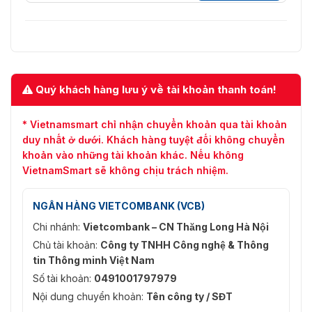
95% (không ngưng tụ)
Trọng lượng đơn vị (kgs)
65
2230mm (h) x 820mm (w)
Khung bên ngoài
X 550mm (d)
Quý khách hàng lưu ý về tài khoản thanh toán!
2000mm (h) X 700mm (w)
Khung bên trong
X 500mm (d)
* Vietnamsmart chỉ nhận chuyển khoản qua tài khoản
duy nhất ở dưới. Khách hàng tuyệt đối không chuyển
Tổng trọng lượng (kg)
70
khoản vào những tài khoản khác. Nếu không
#1: 76.5 x 45 x 27cm
VietnamSmart sẽ không chịu trách nhiệm.
Kích thước đóng gói
#2: 229 x 66.5 x 26.5cm
NGÂN HÀNG VIETCOMBANK (VCB)
Chi nhánh:
Vietcombank – CN Thăng Long Hà Nội
Chủ tài khoản:
Công ty TNHH Công nghệ & Thông
tin Thông minh Việt Nam
Số tài khoản:
0491001797979
Nội dung chuyển khoản:
Tên công ty / SĐT