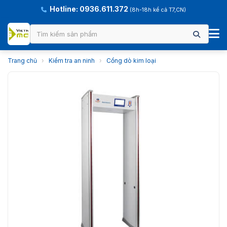
Hotline: 0936.611.372
(8h-18h kể cả T7,CN)
Trang chủ
›
Kiểm tra an ninh
›
Cổng dò kim loại