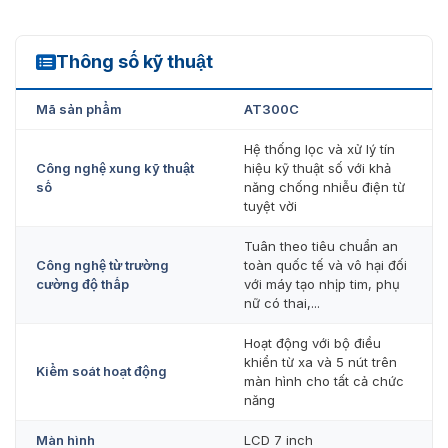
dàng và nhanh chóng và bảo trì
Hiệu suất ổn định, 8/16 / 24 tùy chọn vùng phát hiện
Thông số kỹ thuật
AT300C
Điều chỉnh độ nhạy theo từng vùng
Mã sản phẩm
AT300C
Phát hiện vật thể bay
Hệ thống lọc và xử lý tín
Được cung cấp bởi DC điện áp thấp an toàn
Công nghệ xung kỹ thuật
hiệu kỹ thuật số với khả
Vào chế độ tiết kiệm năng lượng và tự động đánh
số
năng chống nhiễu điện từ
tuyệt vời
thức
Công nghệ xử lý kỹ thuật số DSP được tích hợp cao
Tuân theo tiêu chuẩn an
Công nghệ từ trường
toàn quốc tế và vô hại đối
mang lại sự ổn định, tránh báo động sai
cường độ thấp
với máy tạo nhịp tim, phụ
Một khóa khôi phục các thông số ban đầu
nữ có thai,...
Bảo vệ truy cập bằng mật khẩu và khóa phần cứng
Hoạt động với bộ điều
khiển từ xa và 5 nút trên
Bộ sạc và dự phòng pin được nhúng
Kiểm soát hoạt động
màn hình cho tất cả chức
năng
Hai thanh chỉ báo LED hiển thị các vị trí mối đe dọa
trên cơ thể con người
Màn hình
LCD 7 inch