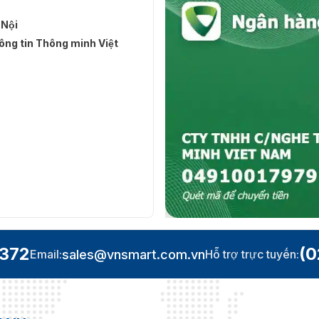
 Nội
ng tin Thông minh Việt
.372
(0
sales@vnsmart.com.vn
Email:
Hỗ trợ trực tuyến: