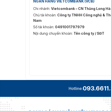
NGÂN HÀNG VIETCOMBANK (VCB)
Chi nhánh:
Vietcombank – CN Thăng Long Hà
Chủ tài khoản:
Công ty TNHH Công nghệ & Thô
Nam
Số tài khoản:
0491001797979
Nội dung chuyển khoản:
Tên công ty / SĐT
093.6611
Hotline: