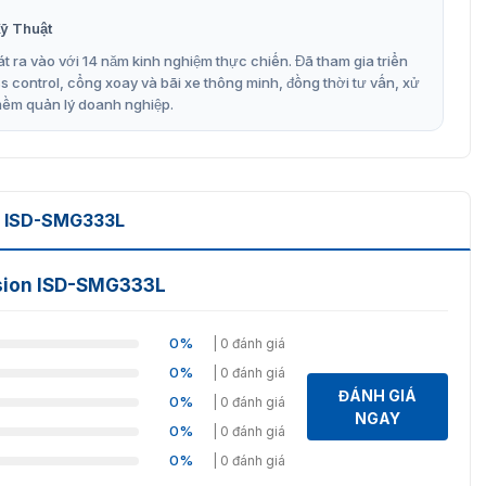
im loại được đặt ở các khu vực khác nhau có thể được
ỹ Thuật
t ra vào với 14 năm kinh nghiệm thực chiến. Đã tham gia triển
ửa được trang bị thanh đèn LED, trực quan hiển thị khu vực
control, cổng xoay và bãi xe thông minh, đồng thời tư vấn, xử
mềm quản lý doanh nghiệp.
thể điều chỉnh theo 1000 cấp độ (0 ~ 999) tùy thuộc vào
iện các vật thể kim loại được ném qua máy dò.
N ISD-SMG333L
uẩn quốc tế, hoàn toàn vô hại đối với những người sử
ision ISD-SMG333L
 Lý Thông Minh của ISD-SMG333L
0%
| 0 đánh giá
à một điểm mạnh của ISD-SMG333L, cho phép hoạt động ổn
0%
| 0 đánh giá
ĐÁNH GIÁ
0%
| 0 đánh giá
dùng lập trình nhiều tần số khác nhau để giảm thiểu
NGAY
0%
| 0 đánh giá
0%
| 0 đánh giá
 môi trường xung quanh để tránh nhiễu; nhiều cửa có thể