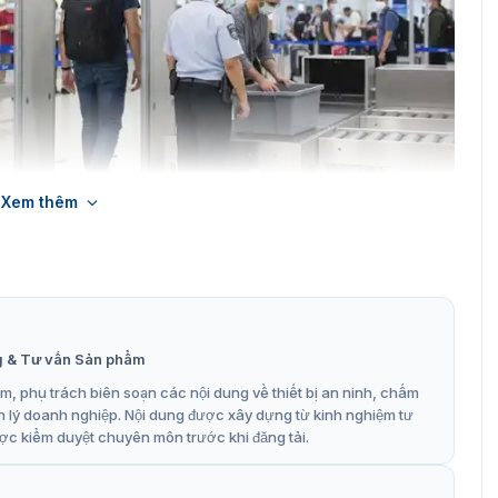
Xem thêm
được ứng dụng thực tế để kiểm soát an ninh tại sân bay
g & Tư vấn Sản phẩm
 vượt trội trên cổng dò ISD-SMG333L
, phụ trách biên soạn các nội dung về thiết bị an ninh, chấm
 tiến, đảm bảo hiệu suất và an toàn tối đa:
n lý doanh nghiệp. Nội dung được xây dựng từ kinh nghiệm tư
ợc kiểm duyệt chuyên môn trước khi đăng tải.
 hiệu quả kim loại cỡ một đồng xu (khoảng Ø25mm) mà
 reporting).