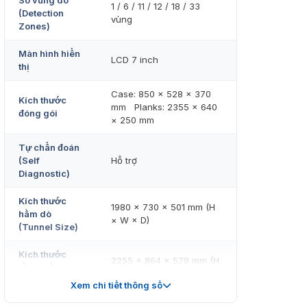
Số vùng dò
1 / 6 / 11 / 12 / 18 / 33
(Detection
vùng
Zones)
Màn hình hiển
LCD 7 inch
thị
Case: 850 × 528 × 370
Kích thước
mm Planks: 2355 × 640
đóng gói
× 250 mm
Tự chẩn đoán
(Self
Hỗ trợ
Diagnostic)
Kích thước
1980 × 730 × 501 mm (H
hầm dò
× W × D)
(Tunnel Size)
Kích thước
2255 × 864 × 579 mm (H
tổng thể
× W × D)
(Dimension)
Xem chi tiết thông số