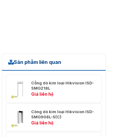
Interface)
Cổng nguồn
(Power
1
Interface)
Ngõ ra cảnh
báo (Alarm
2 giao diện ngõ ra
Output)
Sản phẩm liên quan
Cổng dò kim loại Hikvision ISD-
SMG218L
Giá liên hệ
Cỏng dò kim loại Hikvision ISD-
SMG908L-S(C)
Giá liên hệ