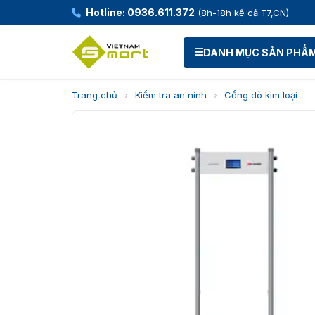
Hotline: 0936.611.372
(8h-18h kể cả T7,CN)
DANH MỤC SẢN PHẨ
Trang chủ
›
Kiểm tra an ninh
›
Cổng dò kim loại