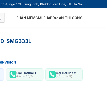
Số 4, ngõ 173 Trung Kính, Phường Yên Hòa, TP. Hà Nội
PHẦN MỀM
GIẢI PHÁP
DỰ ÁN THI CÔNG
 ISD-SMG333L
HIKVISION
Gọi Hotline 1
Gọi Hotline 2
(Hỗ trợ 24/7)
(Hỗ trợ 24/7)