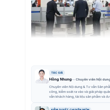
Cổng dò kim loại Hikvision ISD-SMG333L 
TÁC GIẢ
Hồng Nhung
Chuyên viên Nội dun
Tính năng phát hiện và an toàn
Chuyên viên Nội dung & Tư vấn Sản phẩm
ISD-SMG333L được trang bị các công nghệ tiên
công, kiểm soát ra vào và giải pháp quả
vấn khách hàng, tài liệu sản phẩm và đư
Độ Chính Xác Cao: Có khả năng phát hiện
không bị bỏ sót hoặc báo động chéo (cross
KIỂM DUYỆT CHUYÊN MÔN