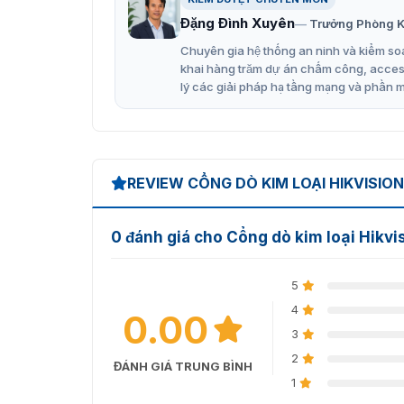
33 Vùng Báo Động (Multi-zones Alarms): K
Đặng Đình Xuyên
Trưởng Phòng K
phát hiện đồng thời.
Chuyên gia hệ thống an ninh và kiểm soá
Đèn Định Vị (Positioning Light): Hai cột c
khai hàng trăm dự án chấm công, access 
lý các giải pháp hạ tầng mạng và phần 
chứa vật phẩm bị cấm.
Điều Chỉnh Độ Nhạy Linh Hoạt: Độ nhạy có 
kích thước kim loại cần phát hiện
Phát Hiện Vật Thể Ném Qua: Hỗ trợ phát h
REVIEW CỔNG DÒ KIM LOẠI HIKVISIO
An Toàn & Sức Khỏe: Tuân thủ các tiêu ch
dụng máy trợ tim, phụ nữ mang thai, v.v..
0 đánh giá cho Cổng dò kim loại Hikv
Khả Năng Chống Nhiễu và Quản
5
Khả năng chống nhiễu (Anti-interference) l
4
0.00
định trong môi trường phức tạp:
3
Tần Số Có Thể Lập Trình: Cho phép người 
2
ĐÁNH GIÁ TRUNG BÌNH
nhiễu môi trường.
1
Chống Nhiễu Mạnh: Có thể đặt tần số theo